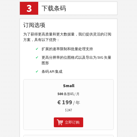
3
Pharmacode Two-Track
下载条码
Telepen Alpha
订阅选项
邮政条码
为了获得更高质量和更大数据量，我们提供灵活的订阅
方案，具有以下优势：
GS1 DataBar
扩展的速率限制和批量处理支持
更高分辨率的位图格式以及导出为 SVG 矢量
EAN / UPC
图形
条码 API 集成
二维条码
Small
500
条形码 / 月
GS1二维条码
€ 199
/ 年
$ 247
银行和支付
立即订购
移动标签