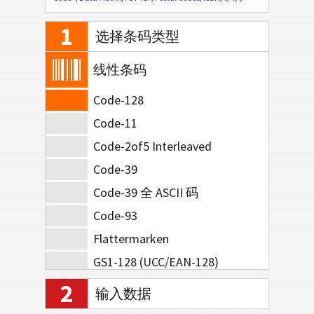
1
选择条码类型
线性条码
Code-128
Code-11
Code-2of5 Interleaved
Code-39
Code-39 全 ASCII 码
Code-93
Flattermarken
GS1-128 (UCC/EAN-128)
MSI
2
输入数据
Pharmacode One-Track