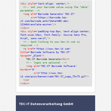
<div
 style
='text-align: center;'
>
<!-- set your barcode value using the "data" 
parameter -->
<img
 alt
='Barcode Generator TEC-IT'
src
='https://barcode.tec-
it.com/barcode.ashx?data=ABC-abc-
1234&translate-esc=on'
/>
</div>
<div 
style
='padding-top:8px; text-align:center; 
font-size:15px; font-family: Source Sans Pro, 
Arial, sans-serif;'
>
<!-- back-linking to www.tec-it.com is 
required -->
<a 
href
='https://www.tec-it.com'
title
='Barcode Software by TEC-IT'
target
='_blank'
>
TEC-IT Barcode Generator
<br/>
<!-- logos are optional -->
<img 
alt
='TEC-IT Barcode Software'
border
='0'
src
='http://www.tec-
it.com/pics/banner/web/TEC-IT_Logo_75x75.gif'
>
</a>
</div>
TEC-IT Datenverarbeitung GmbH