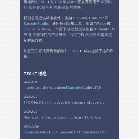
奥地利的 TEC-IT 自 1996 年以来一直在开发用于
条形码
,
打印
,
标签
,
报告
和
数据采集
的软件。
我们公司提供标准软件，例如
TFORMer
,
TBarCode
和
Barcode Studio
。 通用数据采集工具，例如
TWedge
或
Scan-IT to Office
, 一个用于
移动数据收集
的 Android / iOS
应用, 完善我们的产品组合。我们可以
根据要求
提供定
制解决方案。
如您正在寻找高质量的软件 — TEC-IT 成功提供了这种质
量。
TEC-IT 消息
2025/3/31
Introducing the Redesigned Barcode Studio V17.0
2025/3/10
TFORMer 8.9.0 – Improved E-Invoicing and Labeling
2025/2/19
New Scanner Device Support for Scan-IT to Office!
2024/11/19
Revenova Adds TEC-IT Barcode API to Salesforce TMS