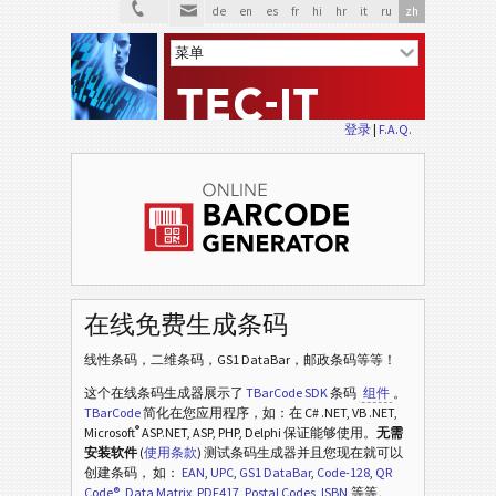
de
en
es
fr
hi
hr
it
ru
zh
登录
|
F.A.Q.
在线免费生成条码
线性条码，二维条码，GS1 DataBar，邮政条码等等！
这个在线条码生成器展示了
TBarCode SDK
条码
组件
。
TBarCode
简化在您应用程序，如：在 C# .NET, VB .NET,
®
Microsoft
ASP.NET, ASP, PHP, Delphi 保证能够使用。
无需
安装软件
(
使用条款
) 测试条码生成器并且您现在就可以
创建条码， 如：
EAN
,
UPC
,
GS1 DataBar
,
Code-128
,
QR
Code®
,
Data Matrix
,
PDF417
,
Postal Codes
,
ISBN
,等等。