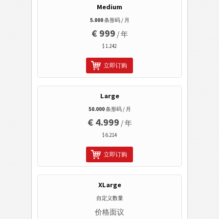
Medium
医疗保健条码
5.000
条形码 / 月
€ 999
/ 年
ISBN 码
$ 1.242
立即订购
名片
Event 条码
Large
50.000
条形码 / 月
Wi-Fi 条码
€ 4.999
/ 年
$ 6.214
立即订购
XLarge
自定义数量
价格面议