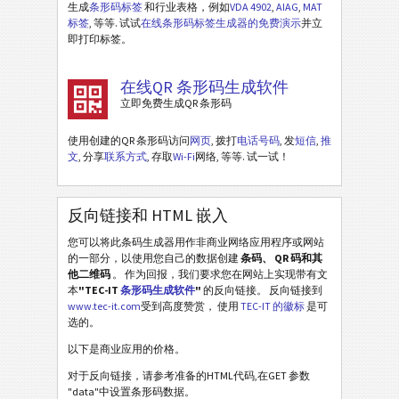
生成
条形码标签
和行业表格，例如
VDA 4902
,
AIAG
,
MAT
标签
, 等等. 试试
在线条形码标签生成器的免费演示
并立
即打印标签。
在线QR 条形码生成软件
立即免费生成QR 条形码
使用创建的QR 条形码访问
网页
, 拨打
电话号码
, 发
短信
,
推
文
, 分享
联系方式
, 存取
Wi-Fi
网络, 等等. 试一试！
反向链接和 HTML 嵌入
您可以将此条码生成器用作非商业网络应用程序或网站
的一部分，以使用您自己的数据创建
条码、 QR 码和其
他二维码
。 作为回报，我们要求您在网站上实现带有文
本
"TEC-IT
条形码生成软件
"
的反向链接。 反向链接到
www.tec-it.com
受到高度赞赏， 使用
TEC-IT 的徽标
是可
选的。
以下是商业应用的价格。
对于反向链接，请参考准备的HTML代码,在GET 参数
"data"中设置条形码数据。