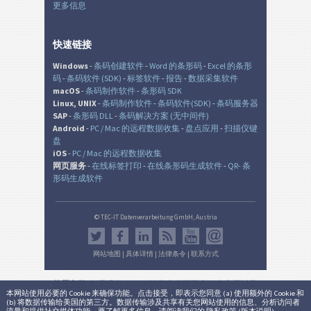
更多信息
快速链接
Windows
-
条码创建软件
-
Word 的条形码
-
Excel 的条形
码
-
条码软件 (SDK)
-
标签软件
-
报告
-
数据采集软件
macOS
-
条码制作软件
-
条形码 SDK
Linux, UNIX
-
条码制作软件
-
条码软件(SDK)
-
条码服务器
SAP
-
条形码 DLL
-
条码解决方案 (无中间件)
Android
-
PC / Mac 的远程数据收集
-
盘点应用
-
扫描仪键
盘
iOS
-
PC / Mac 的远程数据收集
网页服务
-
在线标签打印
-
在线条形码生成软件
-
QR- 条
形码生成软件
© TEC-IT Datenverarbeitung GmbH, Austria
网站地图
|
具体详情
|
法律条令
|
联系方式
使用条款
: 如果没有 TEC-IT 的事先书面同意，本应用以及
本网站使用必要的 Cookie 来确保功能。点击接受，即表示您同意 (a) 使用额外的 Cookie 和
生成的输出是在非生产环境中的非商业的评估目的而
(b) 将数据传输给美国的第三方。数据传输涉及共享有关您网站使用的信息、分析访问者
设。 使用只允许用于法律目的，并根据该有效的国家或