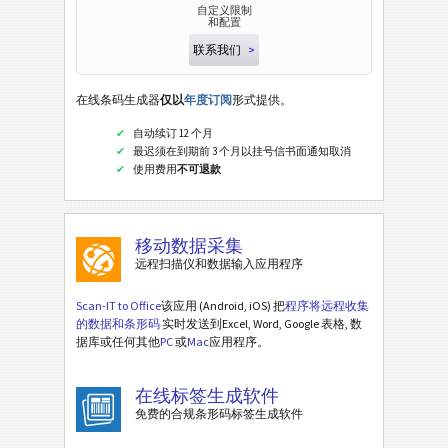
自定义限制
和配置
联系我们
>
在线条码生成器
仅以
年度订阅
形式提供。
自动续订 12 个月
最迟须在到期前 3 个月以挂号信书面通知取消
使用费用
不可退款
移动数据采集
远程扫描仪和数据输入应用程序
Scan-IT to Office
该应用 (Android, iOS) 把
程序将远程收集
的数据和条形码
实时发送到Excel, Word, Google 表格, 数
据库或任何其他
PC
或
Mac
应用程序。
在线标签生成软件
免费的合规条形码标签生成软件