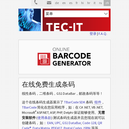
de
en
es
fr
hi
hr
it
ru
zh
登录
|
F.A.Q.
在线免费生成条码
线性条码，二维条码，GS1 DataBar，邮政条码等等！
这个在线条码生成器展示了
TBarCode SDK
条码
组件
。
TBarCode
简化在您应用程序，如：在 C# .NET, VB .NET,
®
Microsoft
ASP.NET, ASP, PHP, Delphi 保证能够使用。
无需
安装软件
(
使用条款
) 测试条码生成器并且您现在就可以
创建条码， 如：
EAN
,
UPC
,
GS1 DataBar
,
Code-128
,
QR
Code®
,
Data Matrix
,
PDF417
,
Postal Codes
,
ISBN
,等等。