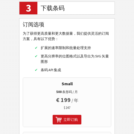
3
下载条码
移动标签
QR 码
订阅选项
数据矩阵
为了获得更高质量和更大数据量，我们提供灵活的订阅
方案，具有以下优势：
Aztec
扩展的速率限制和批量处理支持
网址
更高分辨率的位图格式以及导出为 SVG 矢量
拨打电话号码
图形
发短信 (SMS)
条码 API 集成
推特简介
Small
推特推文
500
条形码 / 月
€ 199
脸书个人资料
/ 年
$ 247
脸书喜欢
领英用户资料
立即订购
领英公司资料