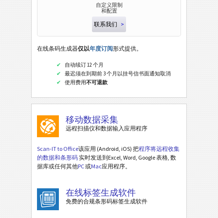
自定义限制
和配置
联系我们
>
在线条码生成器
仅以
年度订阅
形式提供。
自动续订 12 个月
最迟须在到期前 3 个月以挂号信书面通知取消
使用费用
不可退款
移动数据采集
远程扫描仪和数据输入应用程序
Scan-IT to Office
该应用 (Android, iOS) 把
程序将远程收集
的数据和条形码
实时发送到Excel, Word, Google 表格, 数
据库或任何其他
PC
或
Mac
应用程序。
在线标签生成软件
免费的合规条形码标签生成软件