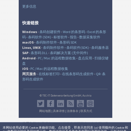
更多信息
快速链接
Windows
-
条码创建软件
-
Word 的条形码
-
Excel 的条形
码
-
条码软件 (SDK)
-
标签软件
-
报告
-
数据采集软件
macOS
-
条码制作软件
-
条形码 SDK
Linux, UNIX
-
条码制作软件
-
条码软件(SDK)
-
条码服务器
SAP
-
条形码 DLL
-
条码解决方案 (无中间件)
Android
-
PC / Mac 的远程数据收集
-
盘点应用
-
扫描仪键
盘
iOS
-
PC / Mac 的远程数据收集
网页服务
-
在线标签打印
-
在线条形码生成软件
-
QR- 条
形码生成软件
© TEC-IT Datenverarbeitung GmbH, Austria
网站地图
|
具体详情
|
法律条令
|
联系方式
使用条款
: 如果没有 TEC-IT 的事先书面同意，本应用以及
本网站使用必要的 Cookie 来确保功能。点击接受，即表示您同意 (a) 使用额外的 Cookie 和
生成的输出是在非生产环境中的非商业的评估目的而