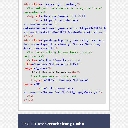
<div
 style
='text-align: center;'
>
<!-- set your barcode value using the "data" 
parameter -->
<img
 alt
='Barcode Generator TEC-IT'
src
='https://barcode.tec-
it.com/barcode.ashx?
data=%23Aztec+tweet+generated+on+https%3A%2F%2Fbarcode.tec-
it.com.+Thanks+to+%40TECIT&code=MobileAztecTwitterStatus'
/>
</div>
<div 
style
='padding-top:8px; text-align:center; 
font-size:15px; font-family: Source Sans Pro, 
Arial, sans-serif;'
>
<!-- back-linking to www.tec-it.com is 
required -->
<a 
href
='https://www.tec-it.com'
title
='Barcode Software by TEC-IT'
target
='_blank'
>
TEC-IT Barcode Generator
<br/>
<!-- logos are optional -->
<img 
alt
='TEC-IT Barcode Software'
border
='0'
src
='http://www.tec-
it.com/pics/banner/web/TEC-IT_Logo_75x75.gif'
>
</a>
</div>
TEC-IT Datenverarbeitung GmbH