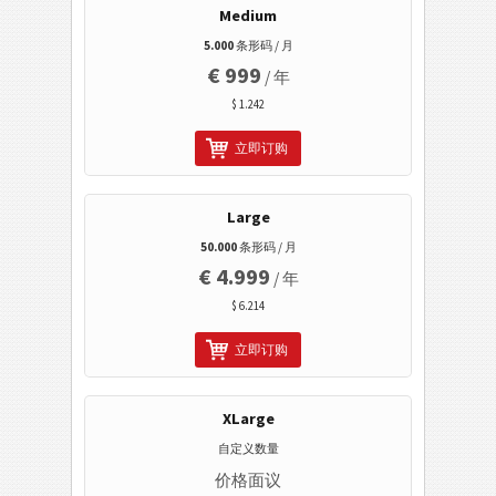
Medium
领英分享
5.000
条形码 / 月
谷歌播放发布商搜索
€ 999
/ 年
谷歌播放包搜索
$ 1.242
医疗保健条码
立即订购
ISBN 码
Large
50.000
条形码 / 月
名片
€ 4.999
/ 年
$ 6.214
Event 条码
立即订购
Wi-Fi 条码
XLarge
自定义数量
价格面议