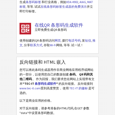
生成
条形码标签
和行业表格，例如
VDA 4902
,
AIAG
,
MAT
标签
, 等等. 试试
在线条形码标签生成器的免费演示
并立
即打印标签。
在线QR 条形码生成软件
立即免费生成QR 条形码
使用创建的QR 条形码访问
网页
, 拨打
电话号码
, 发
短信
,
推
文
, 分享
联系方式
, 存取
Wi-Fi
网络, 等等. 试一试！
反向链接和 HTML 嵌入
您可以将此条码生成器用作非商业网络应用程序或网站
的一部分，以使用您自己的数据创建
条码、 QR 码和其
他二维码
。 作为回报，我们要求您在网站上实现带有文
本
"TEC-IT
条形码生成软件
"
的反向链接。 反向链接到
www.tec-it.com
受到高度赞赏， 使用
TEC-IT 的徽标
是可
选的。
以下是商业应用的价格。
对于反向链接，请参考准备的HTML代码,在GET 参数
"data"中设置条形码数据。