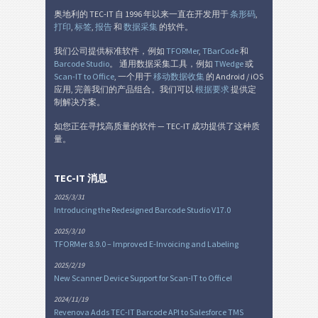
奥地利的 TEC-IT 自 1996 年以来一直在开发用于
条形码
,
打印
,
标签
,
报告
和
数据采集
的软件。
我们公司提供标准软件，例如
TFORMer
,
TBarCode
和
Barcode Studio
。 通用数据采集工具，例如
TWedge
或
Scan-IT to Office
, 一个用于
移动数据收集
的 Android / iOS
应用, 完善我们的产品组合。我们可以
根据要求
提供定
制解决方案。
如您正在寻找高质量的软件 — TEC-IT 成功提供了这种质
量。
TEC-IT 消息
2025/3/31
Introducing the Redesigned Barcode Studio V17.0
2025/3/10
TFORMer 8.9.0 – Improved E-Invoicing and Labeling
2025/2/19
New Scanner Device Support for Scan-IT to Office!
2024/11/19
Revenova Adds TEC-IT Barcode API to Salesforce TMS