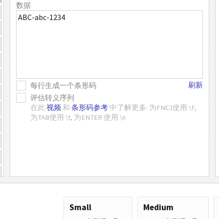
数据
刷新
每行生成一个条形码
评估转义序列
在此
视频
和
条形码参考
中了解更多: 为FNC1使用 \F,
为TAB使用 \t, 为ENTER 使用 \n
Small
Medium