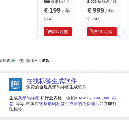
500
条形码 / 月
5.000
条形码 / 月
€ 199
€ 999
/ 年
/ 年
$ 247
$ 1.242
立即订购
立即订购
面通知取消
使用费用
不可退款
在线标签生成软件
免费的合规条形码标签生成软件
生成
条形码标签
和行业表格，例如
VDA 4902
,
AIAG
,
MAT 标
签
, 等等. 试试
在线条形码标签生成器的免费演示
并立即打
印标签。