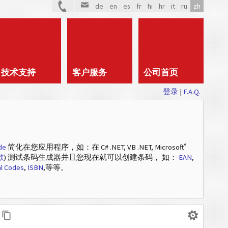
de
en
es
fr
hi
hr
it
ru
zh
技术支持
客户服务
公司首页
登录
|
F.A.Q.
®
de
简化在您应用程序，如：在 C# .NET, VB .NET, Microsoft
款
) 测试条码生成器并且您现在就可以创建条码， 如：
EAN
,
l Codes
,
ISBN
,等等。