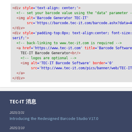
<div
 style
='text-align: center;'
>
<!-- set your barcode value using the "data" parameter 
<img
 alt
='Barcode Generator TEC-IT'
src
='https://barcode.tec-it.com/barcode.ashx?data=
</div>
<div 
style
='padding-top:8px; text-align:center; font-size
serif;'
>
<!-- back-linking to www.tec-it.com is required -->
<a 
href
='https://www.tec-it.com'
 title
='Barcode Softwar
TEC-IT Barcode Generator
<br/>
<!-- logos are optional -->
<img 
alt
='TEC-IT Barcode Software'
 border
='0'
src
='http://www.tec-it.com/pics/banner/web/TEC-I
</a>
</div>
TEC-IT 消息
2025/3/31
Introducing the Redesigned Barcode Studio V17.0
2025/3/10