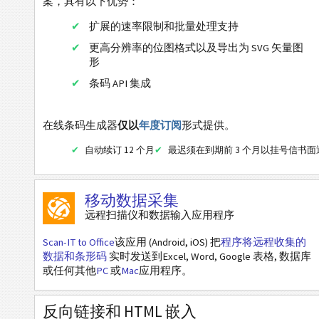
案，具有以下优势：
GS1 DataBar
扩展的速率限制和批量处理支持
更高分辨率的位图格式以及导出为 SVG 矢量图
EAN / UPC
形
条码 API 集成
二维条码
在线条码生成器
仅以
年度订阅
形式提供。
GS1二维条码
自动续订 12 个月
最迟须在到期前 3 个月以挂号信书
银行和支付
移动数据采集
移动标签
远程扫描仪和数据输入应用程序
Scan-IT to Office
该应用 (Android, iOS) 把
程序将远程收集的
医疗保健条码
数据和条形码
实时发送到Excel, Word, Google 表格, 数据库
或任何其他
PC
或
Mac
应用程序。
ISBN 码
反向链接和 HTML 嵌入