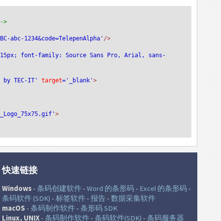
-->
ABC-abc-1234&code=TelepenAlpha'
/>
:15px; font-family: Source Sans Pro, Arial, sans-
e by TEC-IT'
 target
='_blank'
>
T_Logo_75x75.gif'
>
快速链接
Windows
-
条码创建软件
-
Word 的条形码
-
Excel 的条形码
-
条码软件 (SDK)
-
标签软件
-
报告
-
数据采集软件
macOS
-
条码制作软件
-
条形码 SDK
Linux, UNIX
-
条码制作软件
-
条码软件(SDK)
-
条码服务器