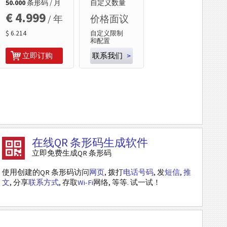
50.000
条形码 / 月
自定义数量
€ 4.999
/ 年
价格面议
$ 6.214
自定义限制
和配置
立即订购
联系我们
>
在线QR 条形码生成软件
立即免费生成QR 条形码
使用创建的QR 条形码访问
网页
, 拨打
电话号码
, 发
短信
,
推
文
, 分享
联系方式
, 存取
Wi-Fi
网络, 等等. 试一试！