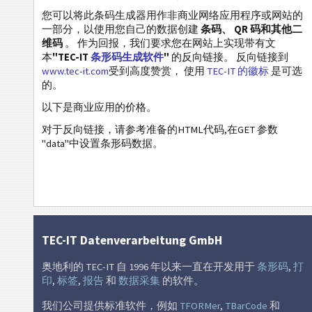
名片
您可以将此条码生成器用作非商业网络应用程序或网站的
一部分，以使用您自己的数据创建
条码、 QR 码和其他二
维码
。 作为回报，我们要求您在网站上实现带有文
Event 条码
本
"TEC-IT
条形码生成软件
"
的反向链接。 反向链接到
www.tec-it.com
受到高度赞赏， 使用
TEC-IT 的徽标
是可选
的。
Wi-Fi 条码
以下是商业应用的价格。
对于反向链接，请参考准备的HTML代码,在GET 参数
"data"中设置条形码数据。
TEC-IT Datenverarbeitung GmbH
奥地利的 TEC-IT 自 1996 年以来一直在开发用于
条形码
,
打
印
,
标签
,
报告
和
数据采集
的软件。
我们公司提供标准软件，例如
TFORMer
,
TBarCode
和