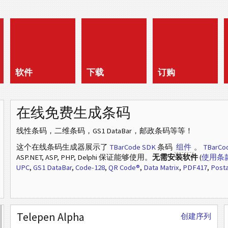
软件
下载
订购
在线免费生成条码
线性条码，二维条码，GS1 DataBar，邮政条码等等！
这个在线条码生成器展示了
TBarCode SDK
条码
组件
。
TBarCo
ASP.NET, ASP, PHP, Delphi 保证能够使用。
无需安装软件
(
使用条
UPC
,
GS1 DataBar
,
Code-128
,
QR Code®
,
Data Matrix
,
PDF417
,
Posta
Telepen Alpha
创建序列