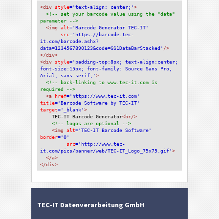
<div
 style
='text-align: center;'
>
<!-- set your barcode value using the "data" 
parameter -->
<img
 alt
='Barcode Generator TEC-IT'
src
='https://barcode.tec-
it.com/barcode.ashx?
data=1234567890123&code=GS1DataBarStacked'
/>
</div>
<div 
style
='padding-top:8px; text-align:center; 
font-size:15px; font-family: Source Sans Pro, 
Arial, sans-serif;'
>
<!-- back-linking to www.tec-it.com is 
required -->
<a 
href
='https://www.tec-it.com'
title
='Barcode Software by TEC-IT'
target
='_blank'
>
TEC-IT Barcode Generator
<br/>
<!-- logos are optional -->
<img 
alt
='TEC-IT Barcode Software'
border
='0'
src
='http://www.tec-
it.com/pics/banner/web/TEC-IT_Logo_75x75.gif'
>
</a>
</div>
TEC-IT Datenverarbeitung GmbH