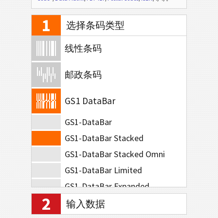
1
选择条码类型
线性条码
邮政条码
GS1 DataBar
GS1-DataBar
GS1-DataBar Stacked
GS1-DataBar Stacked Omni
GS1-DataBar Limited
GS1-DataBar Expanded
2
GS1-DataBar Expanded Stacked
输入数据