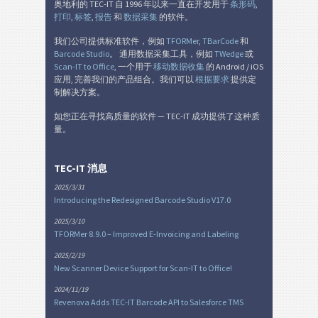
奥地利的 TEC-IT 自 1996 年以来一直在开发用于
条形码
,
打印
,
标签
,
报告
和
数据采集
的软件。
我们公司提供标准软件，例如
TFORMer
,
TBarCode
和
Barcode Studio
。 通用数据采集工具，例如
TWedge
或
Scan-IT to Office
, 一个用于
移动数据收集
的 Android / iOS
应用, 完善我们的产品组合。我们可以
根据要求
提供定
制解决方案。
如您正在寻找高质量的软件 — TEC-IT 成功提供了这种质
量。
TEC-IT 消息
2025/3/31
Introducing the Redesigned Barcode Studio V17.0
2025/3/10
TFORMer 8.9.0 – Improved E-Invoicing and Labeling
2025/2/19
New Scanner Device Support for Scan-IT to Office!
2024/11/19
Revenova Adds TEC-IT Barcode API to Salesforce TMS