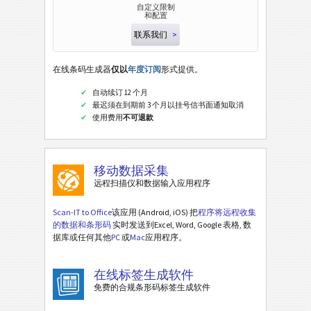
自定义限制
和配置
联系我们
>
在线条码生成器
仅以
年度订阅
形式提供。
自动续订 12 个月
最迟须在到期前 3 个月以挂号信书面通知取消
使用费用
不可退款
移动数据采集
远程扫描仪和数据输入应用程序
Scan-IT to Office
该应用 (Android, iOS) 把
程序将远程收集
的数据和条形码
实时发送到Excel, Word, Google 表格, 数
据库或任何其他
PC
或
Mac
应用程序。
在线标签生成软件
免费的合规条形码标签生成软件