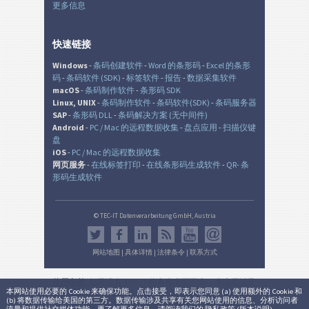
更多信息
快速链接
Windows
-
条码创建软件
-
Word 的条形码
-
Excel 的条形
码
-
条码软件 (SDK)
-
标签软件
-
报告
-
数据采集软件
macOS
-
条码制作软件
-
条形码 SDK
Linux, UNIX
-
条码制作软件
-
条码软件(SDK)
-
条码服务器
SAP
-
条形码 DLL
-
条码解决方案 (无中间件)
Android
-
PC / Mac 的远程数据收集
-
盘点应用
-
扫描仪键
盘
iOS
-
PC / Mac 的远程数据收集
网页服务
-
在线标签打印
-
在线条形码生成软件
-
QR- 条
形码生成软件
© TEC-IT Datenverarbeitung GmbH, Austria
网站地图
|
具体详情
|
法律条令
|
联系方式
使用条款
: 如果没有 TEC-IT 的事先书面同意，本应用以及
本网站使用必要的 Cookie 来确保功能。点击接受，即表示您同意 (a) 使用额外的 Cookie 和
生成的输出是在非生产环境中的非商业的评估目的而
(b) 将数据传输给美国的第三方。数据传输涉及共享有关您网站使用的信息、分析访问者
设。 使用只允许用于法律目的，并根据该有效的国家或