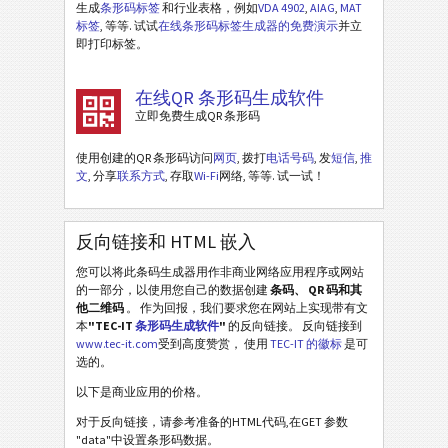
生成
条形码标签
和行业表格，例如
VDA 4902
,
AIAG
,
MAT
标签
, 等等. 试试
在线条形码标签生成器的免费演示
并立
即打印标签。
在线QR 条形码生成软件
立即免费生成QR 条形码
使用创建的QR 条形码访问
网页
, 拨打
电话号码
, 发
短信
,
推
文
, 分享
联系方式
, 存取
Wi-Fi
网络, 等等. 试一试！
反向链接和 HTML 嵌入
您可以将此条码生成器用作非商业网络应用程序或网站
的一部分，以使用您自己的数据创建
条码、 QR 码和其
他二维码
。 作为回报，我们要求您在网站上实现带有文
本
"TEC-IT
条形码生成软件
"
的反向链接。 反向链接到
www.tec-it.com
受到高度赞赏， 使用
TEC-IT 的徽标
是可
选的。
以下是商业应用的价格。
对于反向链接，请参考准备的HTML代码,在GET 参数
"data"中设置条形码数据。