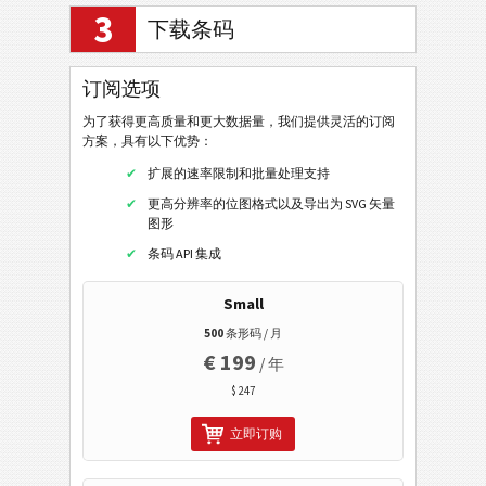
GS1-128 Composite Symbology
3
下载条码
GS1-DataBar Composite
GS1-DataBar Stacked Composite
订阅选项
GS1-DataBar Stacked Omni Composite
为了获得更高质量和更大数据量，我们提供灵活的订阅
GS1-DataBar Limited Composite
方案，具有以下优势：
扩展的速率限制和批量处理支持
GS1-DataBar Expanded Composite
更高分辨率的位图格式以及导出为 SVG 矢量
GS1-DataBar Expanded Stacked Composite
图形
条码 API 集成
EAN / UPC
Small
二维条码
500
条形码 / 月
€ 199
/ 年
GS1二维条码
$ 247
银行和支付
立即订购