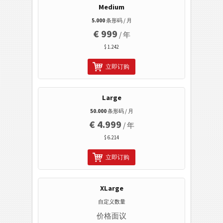
移动标签
Medium
5.000
条形码 / 月
医疗保健条码
€ 999
/ 年
$ 1.242
ISBN 码
立即订购
名片
Large
Event 条码
50.000
条形码 / 月
€ 4.999
/ 年
Wi-Fi 条码
$ 6.214
立即订购
XLarge
自定义数量
价格面议