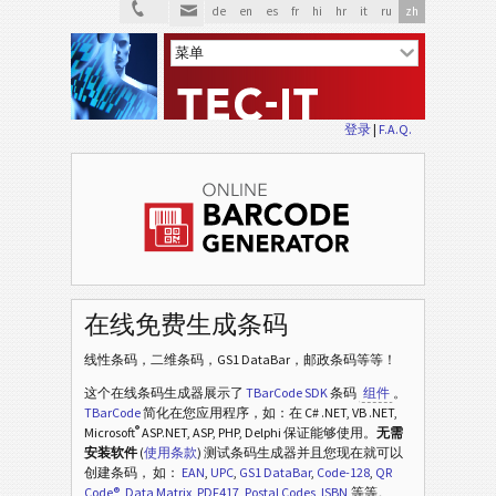
de
en
es
fr
hi
hr
it
ru
zh
登录
|
F.A.Q.
在线免费生成条码
线性条码，二维条码，GS1 DataBar，邮政条码等等！
这个在线条码生成器展示了
TBarCode SDK
条码
组件
。
TBarCode
简化在您应用程序，如：在 C# .NET, VB .NET,
®
Microsoft
ASP.NET, ASP, PHP, Delphi 保证能够使用。
无需
安装软件
(
使用条款
) 测试条码生成器并且您现在就可以
创建条码， 如：
EAN
,
UPC
,
GS1 DataBar
,
Code-128
,
QR
Code®
,
Data Matrix
,
PDF417
,
Postal Codes
,
ISBN
,等等。