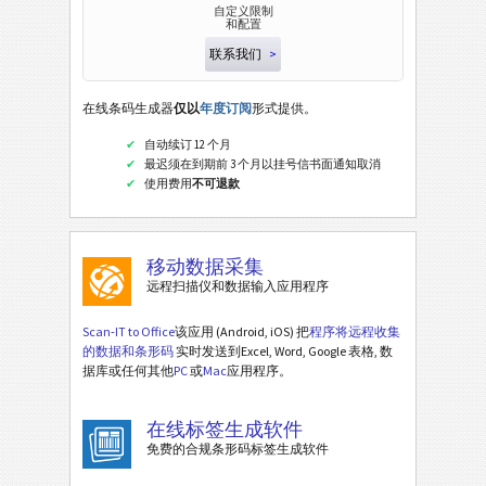
自定义限制
和配置
联系我们
>
在线条码生成器
仅以
年度订阅
形式提供。
自动续订 12 个月
最迟须在到期前 3 个月以挂号信书面通知取消
使用费用
不可退款
移动数据采集
远程扫描仪和数据输入应用程序
Scan-IT to Office
该应用 (Android, iOS) 把
程序将远程收集
的数据和条形码
实时发送到Excel, Word, Google 表格, 数
据库或任何其他
PC
或
Mac
应用程序。
在线标签生成软件
免费的合规条形码标签生成软件