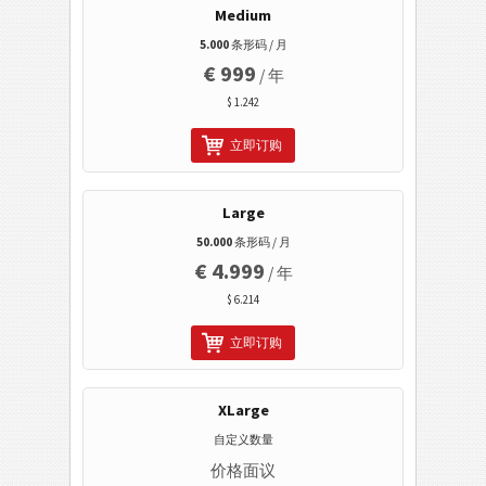
移动标签
Medium
5.000
条形码 / 月
医疗保健条码
€ 999
/ 年
$ 1.242
ISBN 码
立即订购
名片
Large
Event 条码
50.000
条形码 / 月
€ 4.999
/ 年
Wi-Fi 条码
$ 6.214
立即订购
XLarge
自定义数量
价格面议