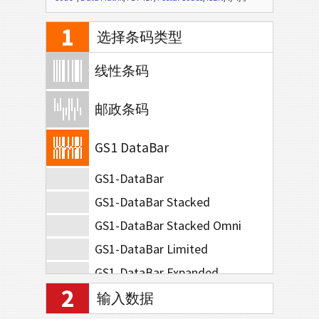
1
选择条码类型
线性条码
邮政条码
GS1 DataBar
GS1-DataBar
GS1-DataBar Stacked
GS1-DataBar Stacked Omni
GS1-DataBar Limited
GS1-DataBar Expanded
2
GS1-DataBar Expanded Stacked
输入数据