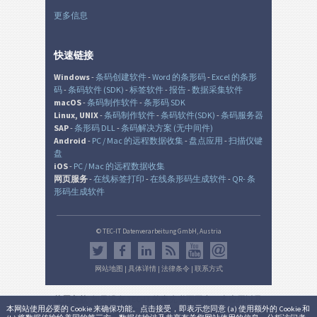
更多信息
快速链接
Windows
-
条码创建软件
-
Word 的条形码
-
Excel 的条形
码
-
条码软件 (SDK)
-
标签软件
-
报告
-
数据采集软件
macOS
-
条码制作软件
-
条形码 SDK
Linux, UNIX
-
条码制作软件
-
条码软件(SDK)
-
条码服务器
SAP
-
条形码 DLL
-
条码解决方案 (无中间件)
Android
-
PC / Mac 的远程数据收集
-
盘点应用
-
扫描仪键
盘
iOS
-
PC / Mac 的远程数据收集
网页服务
-
在线标签打印
-
在线条形码生成软件
-
QR- 条
形码生成软件
© TEC-IT Datenverarbeitung GmbH, Austria
网站地图
|
具体详情
|
法律条令
|
联系方式
使用条款
: 如果没有 TEC-IT 的事先书面同意，本应用以及
本网站使用必要的 Cookie 来确保功能。点击接受，即表示您同意 (a) 使用额外的 Cookie 和
生成的输出是在非生产环境中的非商业的评估目的而