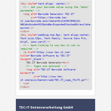
<div
 style
='text-align: center;'
>
<!-- set your barcode value using the "data" 
parameter -->
<img
 alt
='Barcode Generator TEC-IT'
src
='https://barcode.tec-
it.com/barcode.ashx?data=011234567890123-
ABCabc&code=GS1DataBarExpandedStacked&translate-
esc=on'
/>
</div>
<div 
style
='padding-top:8px; text-align:center; 
font-size:15px; font-family: Source Sans Pro, 
Arial, sans-serif;'
>
<!-- back-linking to www.tec-it.com is 
required -->
<a 
href
='https://www.tec-it.com'
title
='Barcode Software by TEC-IT'
target
='_blank'
>
TEC-IT Barcode Generator
<br/>
<!-- logos are optional -->
<img 
alt
='TEC-IT Barcode Software'
border
='0'
src
='http://www.tec-
it.com/pics/banner/web/TEC-IT_Logo_75x75.gif'
>
</a>
</div>
TEC-IT Datenverarbeitung GmbH