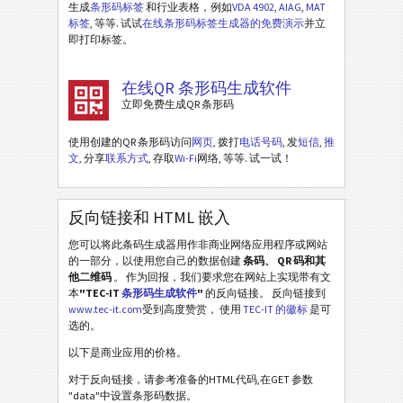
生成
条形码标签
和行业表格，例如
VDA 4902
,
AIAG
,
MAT
标签
, 等等. 试试
在线条形码标签生成器的免费演示
并立
即打印标签。
在线QR 条形码生成软件
立即免费生成QR 条形码
使用创建的QR 条形码访问
网页
, 拨打
电话号码
, 发
短信
,
推
文
, 分享
联系方式
, 存取
Wi-Fi
网络, 等等. 试一试！
反向链接和 HTML 嵌入
您可以将此条码生成器用作非商业网络应用程序或网站
的一部分，以使用您自己的数据创建
条码、 QR 码和其
他二维码
。 作为回报，我们要求您在网站上实现带有文
本
"TEC-IT
条形码生成软件
"
的反向链接。 反向链接到
www.tec-it.com
受到高度赞赏， 使用
TEC-IT 的徽标
是可
选的。
以下是商业应用的价格。
对于反向链接，请参考准备的HTML代码,在GET 参数
"data"中设置条形码数据。