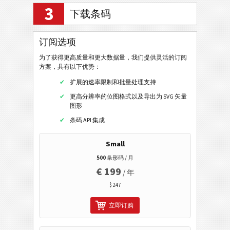
GS1-128 Composite Symbology
3
下载条码
GS1-DataBar Composite
GS1-DataBar Stacked Composite
订阅选项
GS1-DataBar Stacked Omni Composite
为了获得更高质量和更大数据量，我们提供灵活的订阅
GS1-DataBar Limited Composite
方案，具有以下优势：
扩展的速率限制和批量处理支持
GS1-DataBar Expanded Composite
更高分辨率的位图格式以及导出为 SVG 矢量
GS1-DataBar Expanded Stacked Composite
图形
条码 API 集成
EAN / UPC
Small
二维条码
500
条形码 / 月
€ 199
/ 年
GS1二维条码
$ 247
银行和支付
立即订购