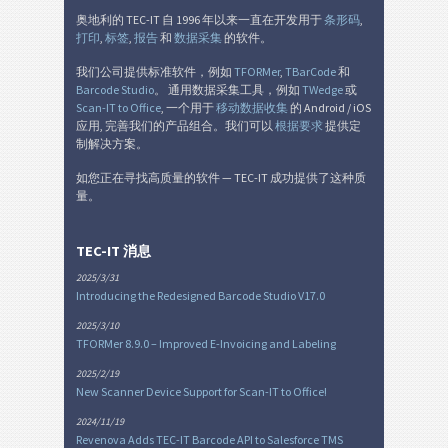
奥地利的 TEC-IT 自 1996 年以来一直在开发用于
条形码
,
打印
,
标签
,
报告
和
数据采集
的软件。
我们公司提供标准软件，例如
TFORMer
,
TBarCode
和
Barcode Studio
。 通用数据采集工具，例如
TWedge
或
Scan-IT to Office
, 一个用于
移动数据收集
的 Android / iOS
应用, 完善我们的产品组合。我们可以
根据要求
提供定
制解决方案。
如您正在寻找高质量的软件 — TEC-IT 成功提供了这种质
量。
TEC-IT 消息
2025/3/31
Introducing the Redesigned Barcode Studio V17.0
2025/3/10
TFORMer 8.9.0 – Improved E-Invoicing and Labeling
2025/2/19
New Scanner Device Support for Scan-IT to Office!
2024/11/19
Revenova Adds TEC-IT Barcode API to Salesforce TMS