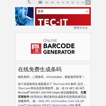
de
en
es
fr
hi
hr
it
ru
zh
登录
|
F.A.Q.
在线免费生成条码
线性条码，二维条码，GS1 DataBar，邮政条码等等！
这个在线条码生成器展示了
TBarCode SDK
条码
组件
。
TBarCode
简化在您应用程序，如：在 C# .NET, VB .NET,
®
Microsoft
ASP.NET, ASP, PHP, Delphi 保证能够使用。
无需
安装软件
(
使用条款
) 测试条码生成器并且您现在就可以
创建条码， 如：
EAN
,
UPC
,
GS1 DataBar
,
Code-128
,
QR
Code®
,
Data Matrix
,
PDF417
,
Postal Codes
,
ISBN
,等等。