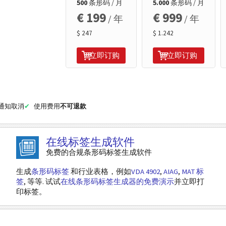
500
条形码 / 月
5.000
条形码 / 月
€ 199
€ 999
/ 年
/ 年
$ 247
$ 1.242
立即订购
立即订购
面通知取消
使用费用
不可退款
在线标签生成软件
免费的合规条形码标签生成软件
生成
条形码标签
和行业表格，例如
VDA 4902
,
AIAG
,
MAT 标
签
, 等等. 试试
在线条形码标签生成器的免费演示
并立即打
印标签。