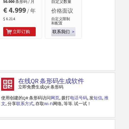
50.000
条形码 / 月
自定义数量
€ 4.999
/ 年
价格面议
$ 6.214
自定义限制
和配置
立即订购
联系我们
>
在线QR 条形码生成软件
立即免费生成QR 条形码
使用创建的QR 条形码访问
网页
, 拨打
电话号码
, 发
短信
,
推
文
, 分享
联系方式
, 存取
Wi-Fi
网络, 等等. 试一试！