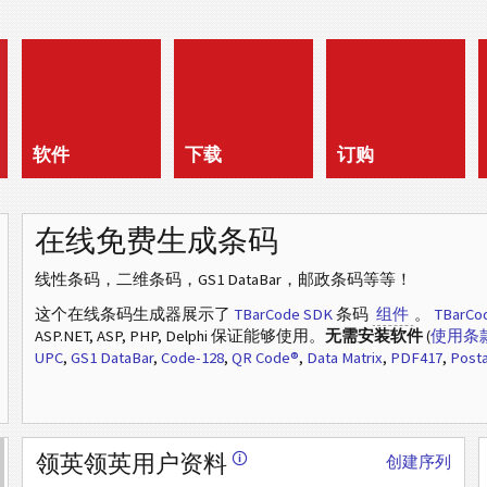
软件
下载
订购
在线免费生成条码
线性条码，二维条码，GS1 DataBar，邮政条码等等！
这个在线条码生成器展示了
TBarCode SDK
条码
组件
。
TBarCo
ASP.NET, ASP, PHP, Delphi 保证能够使用。
无需安装软件
(
使用条
UPC
,
GS1 DataBar
,
Code-128
,
QR Code®
,
Data Matrix
,
PDF417
,
Posta
领英领英用户资料
🛈
创建序列