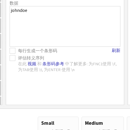
数据
刷新
每行生成一个条形码
评估转义序列
在此
视频
和
条形码参考
中了解更多: 为FNC1使用 \F,
为TAB使用 \t, 为ENTER 使用 \n
Small
Medium