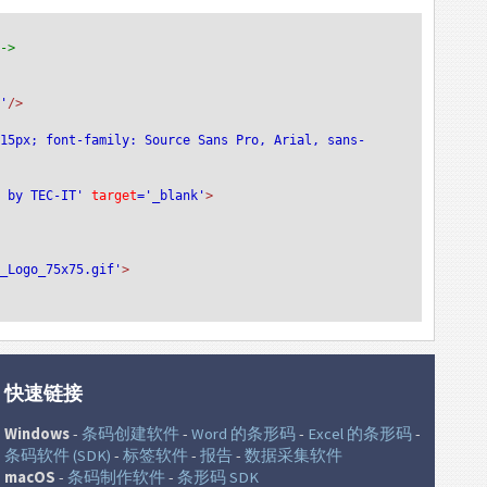
-->
t'
/>
:15px; font-family: Source Sans Pro, Arial, sans-
e by TEC-IT'
 target
='_blank'
>
T_Logo_75x75.gif'
>
快速链接
Windows
-
条码创建软件
-
Word 的条形码
-
Excel 的条形码
-
条码软件 (SDK)
-
标签软件
-
报告
-
数据采集软件
macOS
-
条码制作软件
-
条形码 SDK