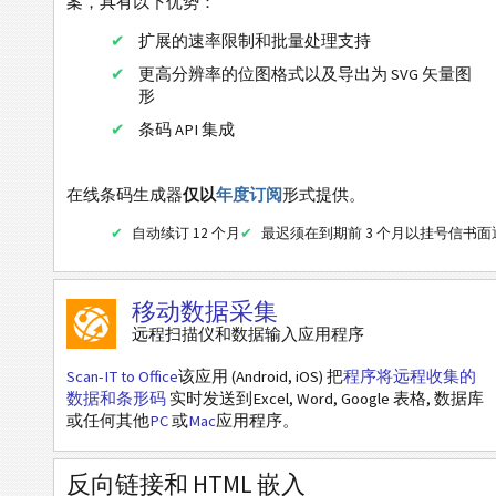
案，具有以下优势：
网址
扩展的速率限制和批量处理支持
Data Matrix 电话号码
更高分辨率的位图格式以及导出为 SVG 矢量图
发短信 (SMS)
形
条码 API 集成
推特简介
推特推文
在线条码生成器
仅以
年度订阅
形式提供。
脸书个人资料
自动续订 12 个月
最迟须在到期前 3 个月以挂号信书
脸书喜欢
领英领英用户资料
移动数据采集
领英公司简介
远程扫描仪和数据输入应用程序
领英分享
Scan-IT to Office
该应用 (Android, iOS) 把
程序将远程收集的
谷歌播放 发布商搜索
数据和条形码
实时发送到Excel, Word, Google 表格, 数据库
或任何其他
PC
或
Mac
应用程序。
谷歌播放包搜索
Aztec
反向链接和 HTML 嵌入