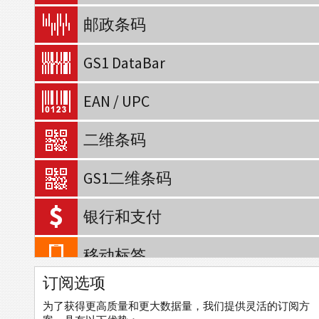
邮政条码
GS1 DataBar
EAN / UPC
二维条码
GS1二维条码
银行和支付
移动标签
订阅选项
QR 码
为了获得更高质量和更大数据量，我们提供灵活的订阅方
数据矩阵