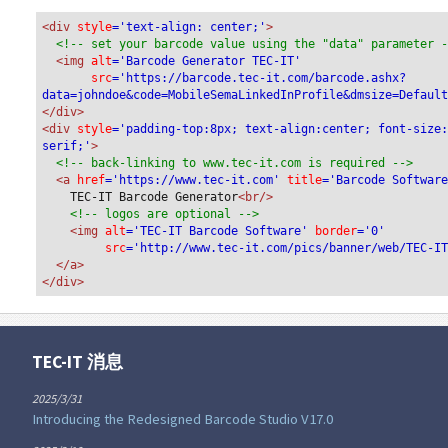
<div
 style
='text-align: center;'
>
<!-- set your barcode value using the "data" parameter 
<img
 alt
='Barcode Generator TEC-IT'
src
='https://barcode.tec-it.com/barcode.ashx?
data=johndoe&code=MobileSemaLinkedInProfile&dmsize=Defaul
</div>
<div 
style
='padding-top:8px; text-align:center; font-size
serif;'
>
<!-- back-linking to www.tec-it.com is required -->
<a 
href
='https://www.tec-it.com'
 title
='Barcode Softwar
TEC-IT Barcode Generator
<br/>
<!-- logos are optional -->
<img 
alt
='TEC-IT Barcode Software'
 border
='0'
src
='http://www.tec-it.com/pics/banner/web/TEC-I
</a>
</div>
TEC-IT 消息
2025/3/31
Introducing the Redesigned Barcode Studio V17.0