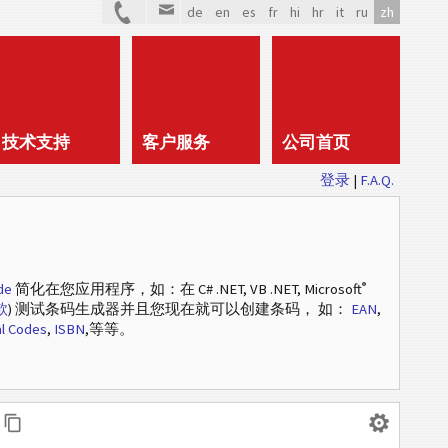
de
en
es
fr
hi
hr
it
ru
zh
技术支持
客户服务
公司首页
登录
|
F.A.Q.
®
de
简化在您应用程序，如：在 C# .NET, VB .NET, Microsoft
款
) 测试条码生成器并且您现在就可以创建条码， 如：
EAN
,
l Codes
,
ISBN
,等等。