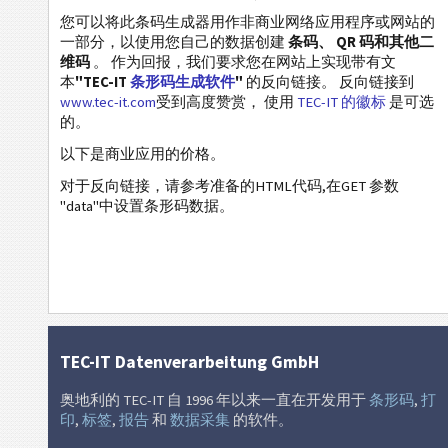
医疗保健条码
您可以将此条码生成器用作非商业网络应用程序或网站的
一部分，以使用您自己的数据创建
条码、 QR 码和其他二
ISBN 码
维码
。 作为回报，我们要求您在网站上实现带有文
本
"TEC-IT
条形码生成软件
"
的反向链接。 反向链接到
www.tec-it.com
受到高度赞赏， 使用
TEC-IT 的徽标
是可选
名片
的。
以下是商业应用的价格。
Event 条码
对于反向链接，请参考准备的HTML代码,在GET 参数
"data"中设置条形码数据。
Wi-Fi 条码
TEC-IT Datenverarbeitung GmbH
奥地利的 TEC-IT 自 1996 年以来一直在开发用于
条形码
,
打
印
,
标签
,
报告
和
数据采集
的软件。