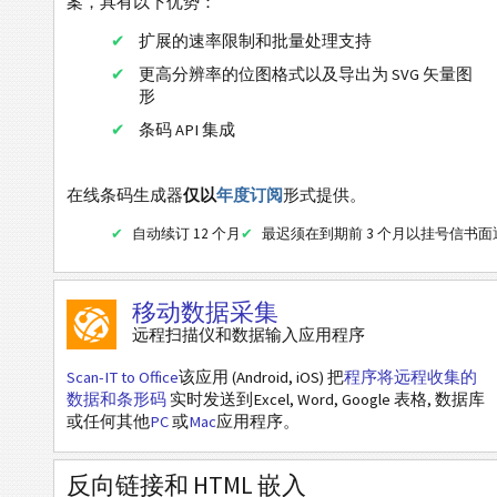
案，具有以下优势：
瑞士的QR 条形码 v.2.2
扩展的速率限制和批量处理支持
瑞士的QR 条形码 v.2.2 (债权人参考)
更高分辨率的位图格式以及导出为 SVG 矢量图
形
瑞士的QR 条形码 v.2.2 (QR参考)
条码 API 集成
瑞士的QR 条形码 v.1.0
ZATCA QR码
在线条码生成器
仅以
年度订阅
形式提供。
移动标签
自动续订 12 个月
最迟须在到期前 3 个月以挂号信书
医疗保健条码
移动数据采集
远程扫描仪和数据输入应用程序
ISBN 码
Scan-IT to Office
该应用 (Android, iOS) 把
程序将远程收集的
数据和条形码
实时发送到Excel, Word, Google 表格, 数据库
名片
或任何其他
PC
或
Mac
应用程序。
Event 条码
反向链接和 HTML 嵌入