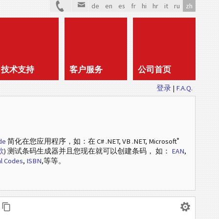
de
en
es
fr
hi
hr
it
ru
zh
技术支持
客户服务
公司首页
登录
|
F.A.Q.
®
de
简化在您应用程序，如：在 C# .NET, VB .NET, Microsoft
款
) 测试条码生成器并且您现在就可以创建条码， 如：
EAN
,
l Codes
,
ISBN
,等等。