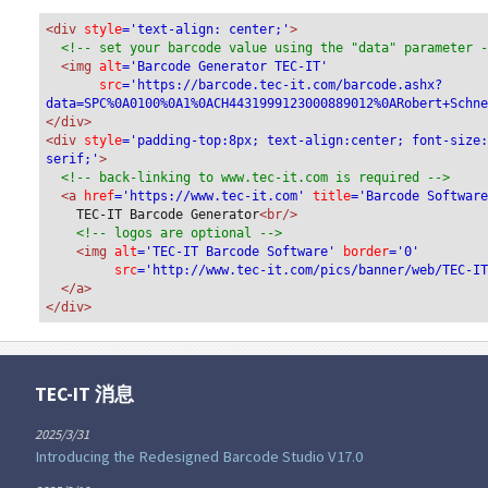
<div
 style
='text-align: center;'
>
<!-- set your barcode value using the "data" parameter 
<img
 alt
='Barcode Generator TEC-IT'
src
='https://barcode.tec-it.com/barcode.ashx?
data=SPC%0A0100%0A1%0ACH4431999123000889012%0ARobert+Schn
</div>
<div 
style
='padding-top:8px; text-align:center; font-size
serif;'
>
<!-- back-linking to www.tec-it.com is required -->
<a 
href
='https://www.tec-it.com'
 title
='Barcode Softwar
TEC-IT Barcode Generator
<br/>
<!-- logos are optional -->
<img 
alt
='TEC-IT Barcode Software'
 border
='0'
src
='http://www.tec-it.com/pics/banner/web/TEC-I
</a>
</div>
TEC-IT 消息
2025/3/31
Introducing the Redesigned Barcode Studio V17.0