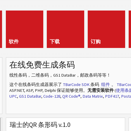
软件
下载
订购
在线免费生成条码
线性条码，二维条码，GS1 DataBar，邮政条码等等！
这个在线条码生成器展示了
TBarCode SDK
条码
组件
。
TBarCo
ASP.NET, ASP, PHP, Delphi 保证能够使用。
无需安装软件
(
使用条
UPC
,
GS1 DataBar
,
Code-128
,
QR Code®
,
Data Matrix
,
PDF417
,
Posta
瑞士的QR 条形码 v.1.0