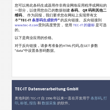
您可以将此条码生成器用作非商业网络应用程序或网站的
Wi-Fi 条码
一部分，以使用您自己的数据创建
条码、 QR 码和其他二
维码
。 作为回报，我们要求您在网站上实现带有文
本
"TEC-IT
条形码生成软件
"
的反向链接。 反向链接到
www.tec-it.com
受到高度赞赏， 使用
TEC-IT 的徽标
是可选
的。
以下是商业应用的价格。
对于反向链接，请参考准备的HTML代码,在GET 参数
"data"中设置条形码数据。
TEC-IT Datenverarbeitung GmbH
奥地利的 TEC-IT 自 1996 年以来一直在开发用于
条形码
,
打
印
,
标签
,
报告
和
数据采集
的软件。