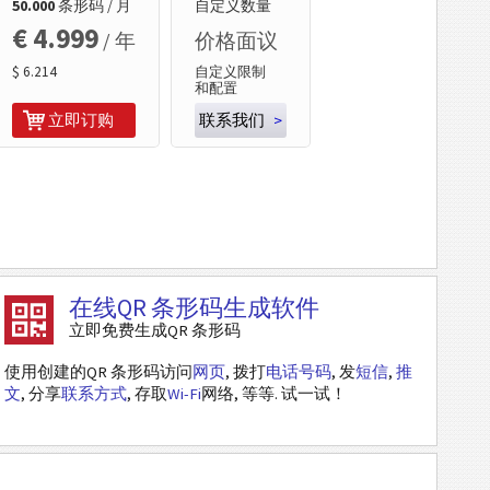
50.000
条形码 / 月
自定义数量
€ 4.999
/ 年
价格面议
$ 6.214
自定义限制
和配置
立即订购
联系我们
>
在线QR 条形码生成软件
立即免费生成QR 条形码
使用创建的QR 条形码访问
网页
, 拨打
电话号码
, 发
短信
,
推
文
, 分享
联系方式
, 存取
Wi-Fi
网络, 等等. 试一试！