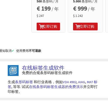
500
条形码 / 月
5.000
条形码 / 月
€ 199
€ 999
/ 年
/ 年
$ 247
$ 1.242
立即订购
立即订购
面通知取消
使用费用
不可退款
在线标签生成软件
免费的合规条形码标签生成软件
生成
条形码标签
和行业表格，例如
VDA 4902
,
AIAG
,
MAT 标
签
, 等等. 试试
在线条形码标签生成器的免费演示
并立即打
印标签。