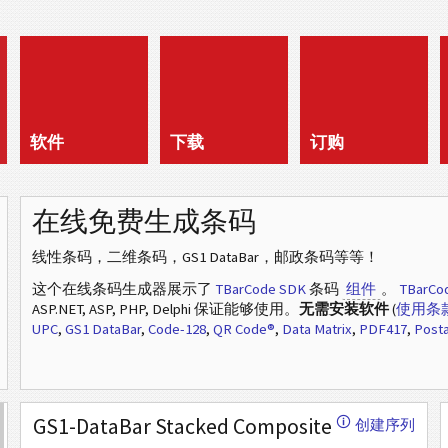
软件
下载
订购
在线免费生成条码
线性条码，二维条码，GS1 DataBar，邮政条码等等！
这个在线条码生成器展示了
TBarCode SDK
条码
组件
。
TBarCo
ASP.NET, ASP, PHP, Delphi 保证能够使用。
无需安装软件
(
使用条
UPC
,
GS1 DataBar
,
Code-128
,
QR Code®
,
Data Matrix
,
PDF417
,
Posta
GS1-DataBar Stacked Composite
🛈
创建序列