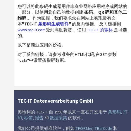
您可以将此条码生成器用作非商业网络应用程序或网站的
一部分，以使用您自己的数据创建
条码、 QR 码和其他二
名片
维码
。 作为回报，我们要求您在网站上实现带有文
本
"TEC-IT
条形码生成软件
"
的反向链接。 反向链接到
Event 条码
www.tec-it.com
受到高度赞赏， 使用
TEC-IT 的徽标
是可选
的。
以下是商业应用的价格。
Wi-Fi 条码
对于反向链接，请参考准备的HTML代码,在GET 参数
"data"中设置条形码数据。
TEC-IT Datenverarbeitung GmbH
奥地利的 TEC-IT 自 1996 年以来一直在开发用于
条形码
,
打
印
,
标签
,
报告
和
数据采集
的软件。
我们公司提供标准软件，例如
TFORMer
,
TBarCode
和