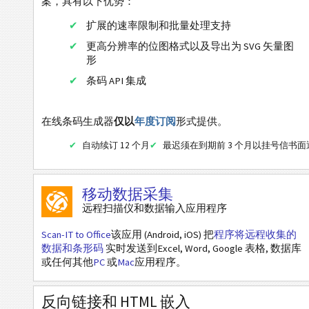
案，具有以下优势：
GS1-DataBar Limited Composite
扩展的速率限制和批量处理支持
GS1-DataBar Expanded Composite
更高分辨率的位图格式以及导出为 SVG 矢量图
GS1-DataBar Expanded Stacked Composite
形
条码 API 集成
EAN / UPC
二维条码
在线条码生成器
仅以
年度订阅
形式提供。
自动续订 12 个月
最迟须在到期前 3 个月以挂号信书
GS1二维条码
移动数据采集
银行和支付
远程扫描仪和数据输入应用程序
移动标签
Scan-IT to Office
该应用 (Android, iOS) 把
程序将远程收集的
数据和条形码
实时发送到Excel, Word, Google 表格, 数据库
或任何其他
PC
或
Mac
应用程序。
医疗保健条码
反向链接和 HTML 嵌入
ISBN 码