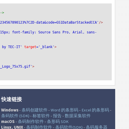
-->
1234567890123%7C2D-data&code=GS1DataBarStackedCCA'
/>
:15px; font-family: Source Sans Pro, Arial, sans-
e by TEC-IT'
 target
='_blank'
>
T_Logo_75x75.gif'
>
快速链接
Windows
-
条码创建软件
-
Word 的条形码
-
Excel 的条形码
-
条码软件 (SDK)
-
标签软件
-
报告
-
数据采集软件
macOS
-
条码制作软件
-
条形码 SDK
Linux, UNIX
-
条码制作软件
-
条码软件(SDK)
-
条码服务器