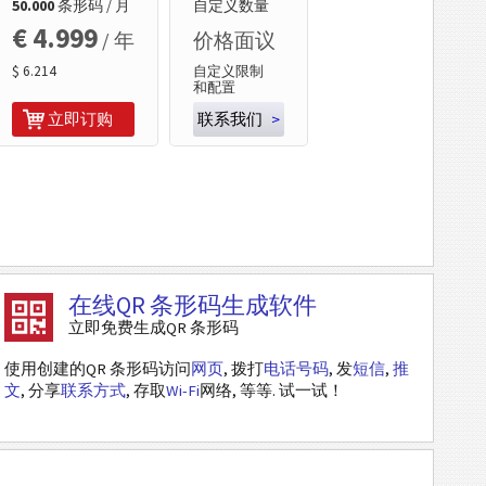
50.000
条形码 / 月
自定义数量
€ 4.999
/ 年
价格面议
$ 6.214
自定义限制
和配置
立即订购
联系我们
>
在线QR 条形码生成软件
立即免费生成QR 条形码
使用创建的QR 条形码访问
网页
, 拨打
电话号码
, 发
短信
,
推
文
, 分享
联系方式
, 存取
Wi-Fi
网络, 等等. 试一试！