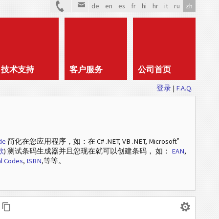
de
en
es
fr
hi
hr
it
ru
zh
技术支持
客户服务
公司首页
登录
|
F.A.Q.
®
de
简化在您应用程序，如：在 C# .NET, VB .NET, Microsoft
款
) 测试条码生成器并且您现在就可以创建条码， 如：
EAN
,
l Codes
,
ISBN
,等等。