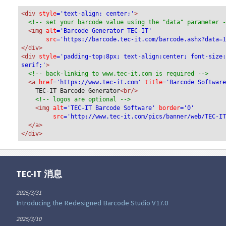
<div
 style
='text-align: center;'
>
<!-- set your barcode value using the "data" parameter 
<img
 alt
='Barcode Generator TEC-IT'
src
='https://barcode.tec-it.com/barcode.ashx?data=
</div>
<div 
style
='padding-top:8px; text-align:center; font-size
serif;'
>
<!-- back-linking to www.tec-it.com is required -->
<a 
href
='https://www.tec-it.com'
 title
='Barcode Softwar
TEC-IT Barcode Generator
<br/>
<!-- logos are optional -->
<img 
alt
='TEC-IT Barcode Software'
 border
='0'
src
='http://www.tec-it.com/pics/banner/web/TEC-I
</a>
</div>
TEC-IT 消息
2025/3/31
Introducing the Redesigned Barcode Studio V17.0
2025/3/10