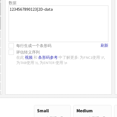
数据
刷新
每行生成一个条形码
评估转义序列
在此
视频
和
条形码参考
中了解更多: 为FNC1使用 \F,
为TAB使用 \t, 为ENTER 使用 \n
Small
Medium