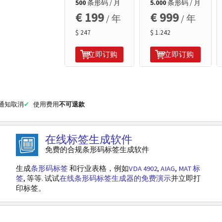
500
条形码 / 月
5.000
条形码 / 月
€ 199
€ 999
/ 年
/ 年
$ 247
$ 1.242
立即订购
立即订购
面通知取消
使用费用
不可退款
在线标签生成软件
免费的合规条形码标签生成软件
生成
条形码标签
和行业表格，例如
VDA 4902
,
AIAG
,
MAT 标
签
, 等等. 试试
在线条形码标签生成器的免费演示
并立即打
印标签。