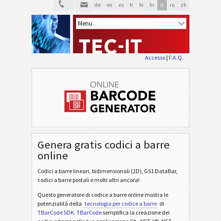
de
en
es
fr
hi
hr
it
ru
zh
Accesso
|
F.A.Q.
Genera gratis codici a barre
online
Codici a barre lineari, bidimensionali (2D), GS1 DataBar,
codici a barre postali e molti altri ancora!
Questo generatore di codice a barre online mostra le
potenzialità della
tecnologia per codice a barre
di
TBarCode SDK
.
TBarCode
semplifica la creazione dei