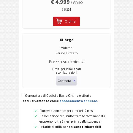
€ 4.999
/ Anno
$ 6.214
Ordina
XLarge
Volume
Personalizzato
Prezzo su richiesta
Limiti personalizzati
e configurazioni
Contatta
>
Il Generatore di Codici a Barre Online è offerto
esclusivamente come
abbonamento annuale
.
Rinnovo automatico per ulteriori 12 mesi
Cancellazione per iscritto tramite raccomandata
entro e non oltre 3 mesi prima della scadenza
Le tariffe di utilizzo
non sono rimborsabili