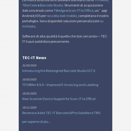
TBarCode
e
Barcode Studio
. Strumenti di acquisizione
dati universali come
TWedge
o
Scan-IT to Office
, un´ app
Android/iOS per
raccolta dati mobile
, completano il nostro
portafoglio. Sono disponibili soluzioni personalizzate
su
richiesta
.
Software di alta qualità è quello che stai cercando — TEC-
IT ti puó soddisfare pienamente.
TEC-IT News
31/03/2025
Introducing the Redesigned Barcode Studio V17.0
10/03/2025
TFORMer 8.9.0 – Improved E-Invoicing and Labeling
19/02/2025
New Scanner Device Support for Scan-IT to Office!
19/11/2024
Revenova Adds TEC-IT Barcode API to Salesforce TMS
per saperne di piu...