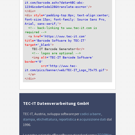
it.com/barcode.ashx?data=ABC-abc-
1234&code=Code128&translate-esc=on'
/>
</div>
<div 
style
='padding-top:8px; text-align:center; 
font-size:15px; font-family: Source Sans Pro, 
Arial, sans-serif;'
>
<!-- back-linking to www.tec-it.com is 
required -->
<a 
href
='https://www.tec-it.com'
title
='Barcode Software by TEC-IT'
target
='_blank'
>
TEC-IT Barcode Generator
<br/>
<!-- logos are optional -->
<img 
alt
='TEC-IT Barcode Software'
border
='0'
src
='http://www.tec-
it.com/pics/banner/web/TEC-IT_Logo_75x75.gif'
>
</a>
</div>
TEC-IT Datenverarbeitung GmbH
TEC-IT, Austria, sviluppa software per
codici a barre
,
stampa
,
etichettatura
,
reportistica
e
acquisizione dati
dal
1996.
La nostra azienda offre software standard come
TFORMer
,