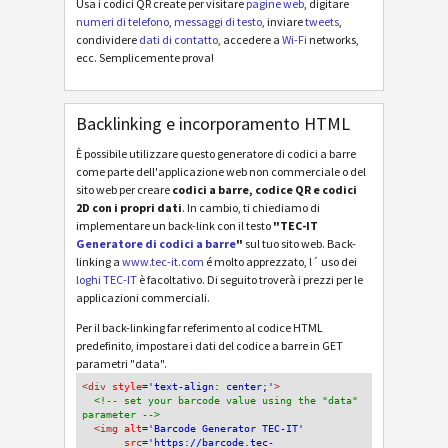
Usa i codici QR create per visitare
pagine web
, digitare
numeri di telefono
,
messaggi di testo
, inviare
tweets
,
condividere
dati di contatto
, accedere a
Wi-Fi
networks,
ecc. Semplicemente prova!
Backlinking e incorporamento HTML
È possibile utilizzare questo generatore di codici a barre
come parte dell'applicazione web non commerciale o del
sito web per creare
codici a barre, codice QR e codici
2D con i propri dati
. In cambio, ti chiediamo di
implementare un back-link con il testo
"TEC-IT
Generatore di codici a barre
"
sul tuo sito web. Back-
linking a
www.tec-it.com
é molto apprezzato, l´ uso dei
loghi TEC-IT
è facoltativo. Di seguito troverà i prezzi per le
applicazioni commerciali.
Per il back-linking far referimento al codice HTML
predefinito, impostare i dati del codice a barre in GET
parametri "data".
<div
 style
='text-align: center;'
>
<!-- set your barcode value using the "data" 
parameter -->
<img
 alt
='Barcode Generator TEC-IT'
src
='https://barcode.tec-