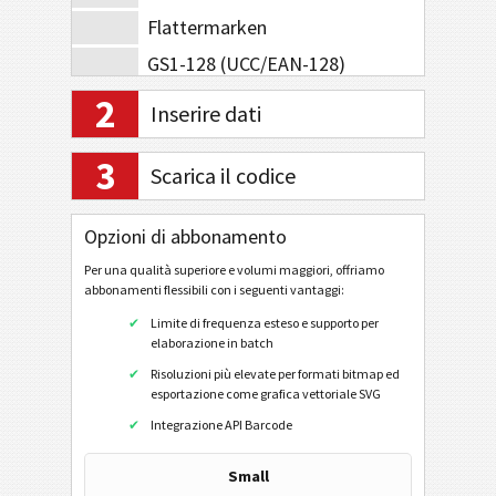
Flattermarken
GS1-128 (UCC/EAN-128)
MSI
2
Inserire dati
Pharmacode One-Track
3
Pharmacode Two-Track
Scarica il codice
Telepen Alpha
Opzioni di abbonamento
Codici Postali
Per una qualità superiore e volumi maggiori, offriamo
abbonamenti flessibili con i seguenti vantaggi:
GS1 DataBar
Limite di frequenza esteso e supporto per
elaborazione in batch
EAN / UPC
Risoluzioni più elevate per formati bitmap ed
esportazione come grafica vettoriale SVG
Integrazione API Barcode
Codici 2D
Small