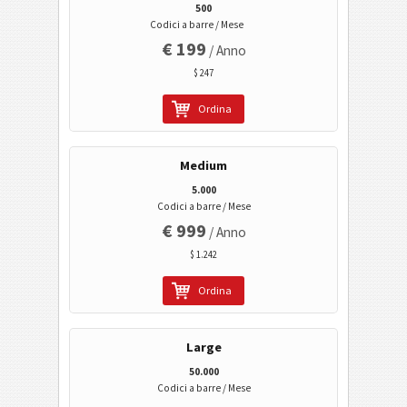
Codici GS1 2D
500
Codici a barre / Mese
€ 199
Attività bancarie e pagamenti
/ Anno
$ 247
Mobile Tagging
Ordina
Codici sanitari
Medium
5.000
Codici ISBN
Codici a barre / Mese
€ 999
/ Anno
Business Cards
$ 1.242
Ordina
Codici Evento
Codici Wi-Fi
Large
50.000
Codici a barre / Mese