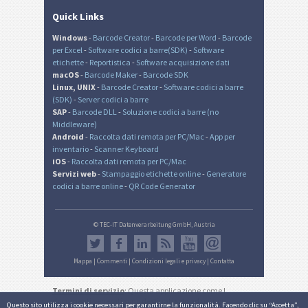
Quick Links
Windows
-
Barcode Creator
-
Barcode per Word
-
Barcode
per Excel
-
Software codici a barre(SDK)
-
Software
etichette
-
Reportistica
-
Software acquisizione dati
macOS
-
Barcode Maker
-
Barcode SDK
Linux, UNIX
-
Barcode Creator
-
Software codici a barre
(SDK)
-
Server codici a barre
SAP
-
Barcode DLL
-
Soluzione codici a barre (no
Middleware)
Android
-
Raccolta dati remota per PC/Mac
-
App per
inventario
-
Scanner Keyboard
iOS
-
Raccolta dati remota per PC/Mac
Servizi web
-
Stampaggio etichette online
-
Generatore
codici a barre online
-
QR Code Generator
© TEC-IT Datenverarbeitung GmbH, Austria
Mappa
|
Commenti
|
Condizioni legali e privacy
|
Contatta
Termini di servizio
: Questa applicazione come I
documenti generati sono destinati solo ad usi non
Questo sito utilizza i cookie necessari per garantirne la funzionalità. Facendo clic su “Accetta”,