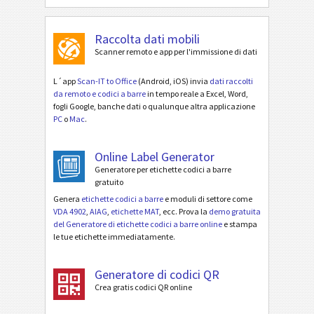
Raccolta dati mobili
Scanner remoto e app per l'immissione di dati
L´app
Scan-IT to Office
(Android, iOS) invia
dati raccolti
da remoto e codici a barre
in tempo reale a Excel, Word,
fogli Google, banche dati o qualunque altra applicazione
PC
o
Mac
.
Online Label Generator
Generatore per etichette codici a barre
gratuito
Genera
etichette codici a barre
e moduli di settore come
VDA 4902
,
AIAG
,
etichette MAT
, ecc. Prova la
demo gratuita
del Generatore di etichette codici a barre online
e stampa
le tue etichette immediatamente.
Generatore di codici QR
Crea gratis codici QR online