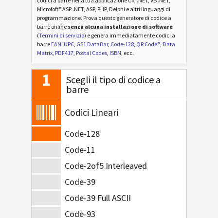
codici a barre nella tua applicazione C#, .NET, VB .NET,
Microfoft® ASP .NET, ASP, PHP, Delphi e altri linguaggi di
programmazione. Prova questo generatore di codice a
barre online
senza alcuna installazione di software
(
Termini di servizio
) e genera immediatamente codici a
barre
EAN
,
UPC
,
GS1 DataBar
,
Code-128
,
QR Code®
,
Data
Matrix
,
PDF417
,
Postal Codes
,
ISBN
, ecc.
1
Scegli il tipo di codice a
barre
Codici Lineari
Code-128
Code-11
Code-2of5 Interleaved
Code-39
Code-39 Full ASCII
Code-93