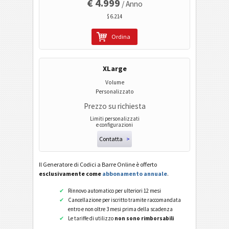
€ 4.999
/ Anno
$ 6.214
Ordina
XLarge
Volume
Personalizzato
Prezzo su richiesta
Limiti personalizzati
e configurazioni
Contatta
>
Il Generatore di Codici a Barre Online è offerto
esclusivamente come
abbonamento annuale
.
Rinnovo automatico per ulteriori 12 mesi
Cancellazione per iscritto tramite raccomandata
entro e non oltre 3 mesi prima della scadenza
Le tariffe di utilizzo
non sono rimborsabili