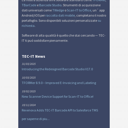
TBarCode
e
Barcode Studio
. Strumenti di acquisizione
dati universali come
TWedge
o
Scan-IT to Office
, un´ app
Android/iOS per
raccolta dati mobile
, completano il nostro
portafoglio. Sono disponibili soluzioni personalizzate
su
richiesta
.
Software di alta qualità è quello che stai cercando — TEC-
IT ti puó soddisfare pienamente.
TEC-IT News
31/03/2025
Introducing the Redesigned Barcode Studio V17.0
10/03/2025
TFORMer 8.9.0 – Improved E-Invoicing and Labeling
19/02/2025
New Scanner Device Support for Scan-IT to Office!
19/11/2024
Revenova Adds TEC-IT Barcode API to Salesforce TMS
per saperne di piu...