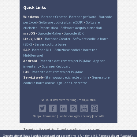
Quick Links
Windows
-
Barcode Creator
-
Barcode per Word
-
Barcode
per Excel
-
Software codici a barre(SDK)
-
Software
etichette
-
Reportistica
-
Software acquisizione dati
macOS
-
Barcode Maker
-
Barcode SDK
Linux, UNIX
-
Barcode Creator
-
Software codici a barre
(SDK)
-
Server codici a barre
SAP
-
Barcode DLL
-
Soluzione codici a barre (no
Middleware)
Android
-
Raccolta dati remota per PC/Mac
-
App per
inventario
-
Scanner Keyboard
iOS
-
Raccolta dati remota per PC/Mac
Servizi web
-
Stampaggio etichette online
-
Generatore
codici a barre online
-
QR Code Generator
© TEC-IT Datenverarbeitung GmbH, Austria
Mappa
|
Commenti
|
Condizioni legali e privacy
|
Contatta
Termini di servizio
: Questa applicazione come I
documenti generati sono destinati solo ad usi non
Questo sito utilizza i cookie necessari per garantirne la funzionalità. Facendo clic su “Accetta”,