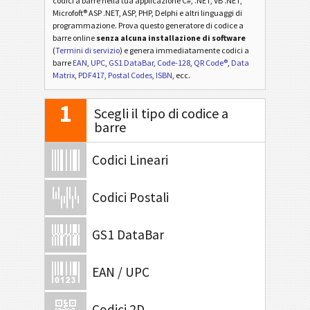
codici a barre nella tua applicazione C#, .NET, VB .NET,
Microfoft® ASP .NET, ASP, PHP, Delphi e altri linguaggi di
programmazione. Prova questo generatore di codice a
barre online
senza alcuna installazione di software
(
Termini di servizio
) e genera immediatamente codici a
barre
EAN
,
UPC
,
GS1 DataBar
,
Code-128
,
QR Code®
,
Data
Matrix
,
PDF417
,
Postal Codes
,
ISBN
, ecc.
1
Scegli il tipo di codice a
barre
Codici Lineari
Codici Postali
GS1 DataBar
EAN / UPC
Codici 2D