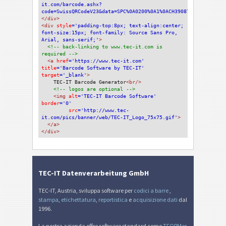
it.com/barcode.ashx?
code=SwissQRCodeV23&data=SPC%0A0200%0A1%0ACH3908704016075473
</div>
<div 
style
='padding-top:8px; text-align:center; 
font-size:15px; font-family: Source Sans Pro, 
Arial, sans-serif;'
>
<!-- back-linking to www.tec-it.com is 
required -->
<a 
href
='https://www.tec-it.com'
title
='Barcode Software by TEC-IT'
target
='_blank'
>
TEC-IT Barcode Generator
<br/>
<!-- logos are optional -->
<img 
alt
='TEC-IT Barcode Software'
border
='0'
src
='http://www.tec-
it.com/pics/banner/web/TEC-IT_Logo_75x75.gif'
>
</a>
</div>
TEC-IT Datenverarbeitung GmbH
TEC-IT, Austria, sviluppa software per
codici a barre
,
stampa
,
etichettatura
,
reportistica
e
acquisizione dati
dal
1996.
La nostra azienda offre software standard come
TFORMer
,