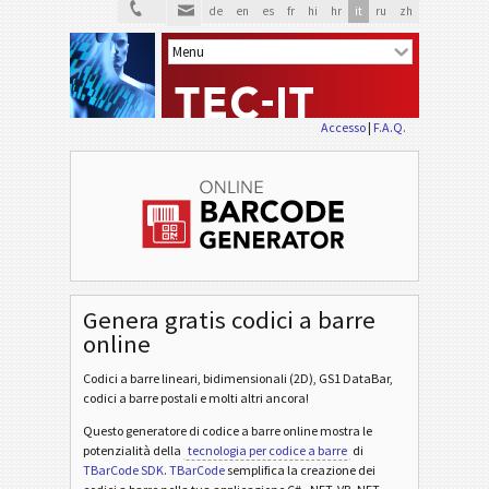
de
en
es
fr
hi
hr
it
ru
zh
Accesso
|
F.A.Q.
Genera gratis codici a barre
online
Codici a barre lineari, bidimensionali (2D), GS1 DataBar,
codici a barre postali e molti altri ancora!
Questo generatore di codice a barre online mostra le
potenzialità della
tecnologia per codice a barre
di
TBarCode SDK
.
TBarCode
semplifica la creazione dei