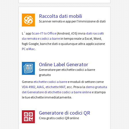
Raccolta dati mobili
Scanner remoto e app per l'immissione di dati
L´app
Scan-IT to Office
(Android, iOS) invia
dati raccolti
da remoto e codici a barre
in tempo reale a Excel, Word,
fogli Google, banche dati o qualunque altra applicazione
PC
o
Mac
.
Online Label Generator
Generatore per etichette codici a barre
gratuito
Genera
etichette codici a barre
e moduli di settore come
VDA 4902
,
AIAG
,
etichette MAT
, ecc. Prova la
demo gratuita
del Generatore di etichette codici a barre online
e stampa
le tue etichette immediatamente.
Generatore di codici QR
Crea gratis codici QR online