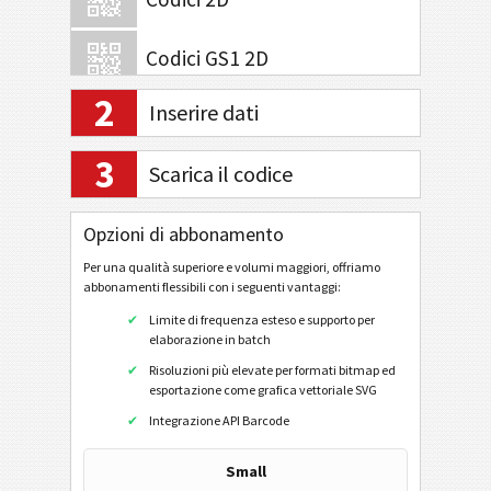
Codici GS1 2D
2
Inserire dati
Attività bancarie e pagamenti
3
Codice QR EPC V2
Scarica il codice
Swiss QR Code v.2.3 (Senza riferimento)
Opzioni di abbonamento
Swiss QR Code v.2.3 (Riferimento del creditore)
Per una qualità superiore e volumi maggiori, offriamo
Swiss QR Code v.2.3 (Riferimento QR)
abbonamenti flessibili con i seguenti vantaggi:
Swiss QR Code v.2.2 (Senza riferimento)
Limite di frequenza esteso e supporto per
elaborazione in batch
Swiss QR Code v.2.2 (Riferimento del creditore)
Risoluzioni più elevate per formati bitmap ed
Swiss QR Code v.2.2 (Riferimento QR)
esportazione come grafica vettoriale SVG
Swiss QR Code v.1.0
Integrazione API Barcode
ZATCA Codice QR
Small