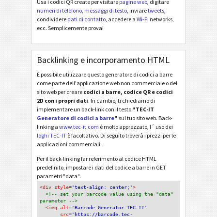
Usa i codici QR create per visitare
pagine web
, digitare
numeri di telefono
,
messaggi di testo
, inviare
tweets
,
condividere
dati di contatto
, accedere a
Wi-Fi
networks,
ecc. Semplicemente prova!
Backlinking e incorporamento HTML
È possibile utilizzare questo generatore di codici a barre
come parte dell'applicazione web non commerciale o del
sito web per creare
codici a barre, codice QR e codici
2D con i propri dati
. In cambio, ti chiediamo di
implementare un back-link con il testo
"TEC-IT
Generatore di codici a barre
"
sul tuo sito web. Back-
linking a
www.tec-it.com
é molto apprezzato, l´ uso dei
loghi TEC-IT
è facoltativo. Di seguito troverà i prezzi per le
applicazioni commerciali.
Per il back-linking far referimento al codice HTML
predefinito, impostare i dati del codice a barre in GET
parametri "data".
<div
 style
='text-align: center;'
>
<!-- set your barcode value using the "data" 
parameter -->
<img
 alt
='Barcode Generator TEC-IT'
src
='https://barcode.tec-