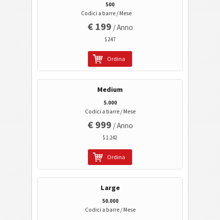
Mobile Tagging
500
Codici a barre / Mese
€ 199
/ Anno
Codici sanitari
$ 247
Codici ISBN
Ordina
Business Cards
Medium
5.000
Codici Evento
Codici a barre / Mese
€ 999
/ Anno
Codici Wi-Fi
$ 1.242
Ordina
Large
50.000
Codici a barre / Mese