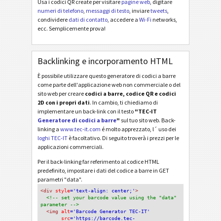
Usa i codici QR create per visitare
pagine web
, digitare
numeri di telefono
,
messaggi di testo
, inviare
tweets
,
condividere
dati di contatto
, accedere a
Wi-Fi
networks,
ecc. Semplicemente prova!
Backlinking e incorporamento HTML
È possibile utilizzare questo generatore di codici a barre
come parte dell'applicazione web non commerciale o del
sito web per creare
codici a barre, codice QR e codici
2D con i propri dati
. In cambio, ti chiediamo di
implementare un back-link con il testo
"TEC-IT
Generatore di codici a barre
"
sul tuo sito web. Back-
linking a
www.tec-it.com
é molto apprezzato, l´ uso dei
loghi TEC-IT
è facoltativo. Di seguito troverà i prezzi per le
applicazioni commerciali.
Per il back-linking far referimento al codice HTML
predefinito, impostare i dati del codice a barre in GET
parametri "data".
<div
 style
='text-align: center;'
>
<!-- set your barcode value using the "data" 
parameter -->
<img
 alt
='Barcode Generator TEC-IT'
src
='https://barcode.tec-