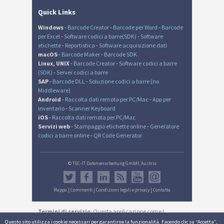
Quick Links
Windows
-
Barcode Creator
-
Barcode per Word
-
Barcode
per Excel
-
Software codici a barre(SDK)
-
Software
etichette
-
Reportistica
-
Software acquisizione dati
macOS
-
Barcode Maker
-
Barcode SDK
Linux, UNIX
-
Barcode Creator
-
Software codici a barre
(SDK)
-
Server codici a barre
SAP
-
Barcode DLL
-
Soluzione codici a barre (no
Middleware)
Android
-
Raccolta dati remota per PC/Mac
-
App per
inventario
-
Scanner Keyboard
iOS
-
Raccolta dati remota per PC/Mac
Servizi web
-
Stampaggio etichette online
-
Generatore
codici a barre online
-
QR Code Generator
© TEC-IT Datenverarbeitung GmbH, Austria
Mappa
|
Commenti
|
Condizioni legali e privacy
|
Contatta
Termini di servizio
: Questa applicazione come I
documenti generati sono destinati solo ad usi non
Questo sito utilizza i cookie necessari per garantirne la funzionalità. Facendo clic su “Accetta”,