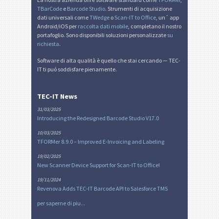
TBarCode
e
Barcode Studio
. Strumenti di acquisizione
dati universali come
TWedge
o
Scan-IT to Office
, un´ app
Android/iOS per
raccolta dati mobile
, completano il nostro
portafoglio. Sono disponibili soluzioni personalizzate
su
richiesta
.
Software di alta qualità è quello che stai cercando — TEC-
IT ti puó soddisfare pienamente.
TEC-IT News
31/03/2025
Introducing the Redesigned Barcode Studio V17.0
10/03/2025
TFORMer 8.9.0 – Improved E-Invoicing and Labeling
19/02/2025
New Scanner Device Support for Scan-IT to Office!
19/11/2024
Revenova Adds TEC-IT Barcode API to Salesforce TMS
per saperne di piu...