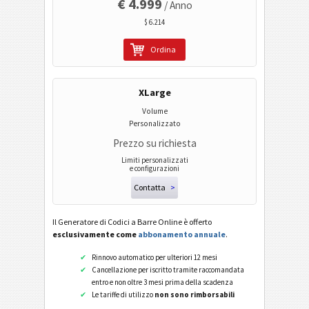
€ 4.999
/ Anno
Pharmacode Two-Track
$ 6.214
PPN (Pharmacy Product Number)
Ordina
PZN7
PZN8
XLarge
Codici ISBN
Volume
Personalizzato
Prezzo su richiesta
Business Cards
Limiti personalizzati
e configurazioni
Codici Evento
Contatta
>
Il Generatore di Codici a Barre Online è offerto
Codici Wi-Fi
esclusivamente come
abbonamento annuale
.
Rinnovo automatico per ulteriori 12 mesi
Cancellazione per iscritto tramite raccomandata
entro e non oltre 3 mesi prima della scadenza
Le tariffe di utilizzo
non sono rimborsabili