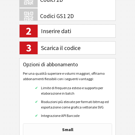
Codici GS1 2D
2
Inserire dati
Attività bancarie e pagamenti
3
Scarica il codice
Mobile Tagging
Opzioni di abbonamento
Codici sanitari
Per una qualità superiore e volumi maggiori, offriamo
Code32
abbonamenti flessibili con i seguenti vantaggi:
Flattermarken
Limite di frequenza esteso e supporto per
elaborazione in batch
HIBC LIC 128
Risoluzioni più elevate per formati bitmap ed
HIBC LIC 39
esportazione come grafica vettoriale SVG
Integrazione API Barcode
HIBC LIC Aztec
HIBC LIC Codablock-F
Small