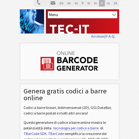
de
en
es
fr
hi
hr
it
ru
zh
Accesso
|
F.A.Q.
Genera gratis codici a barre
online
Codici a barre lineari, bidimensionali (2D), GS1 DataBar,
codici a barre postali e molti altri ancora!
Questo generatore di codice a barre online mostra le
potenzialità della
tecnologia per codice a barre
di
TBarCode SDK
.
TBarCode
semplifica la creazione dei