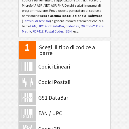
codici a barre nella tua applicazione C#, .NET, VB .NET,
Microfoft® ASP .NET, ASP, PHP, Delphi e altri linguaggi di
programmazione. Prova questo generatore di codice a
barre online
senza alcuna installazione di software
(
Termini di servizio
) e genera immediatamente codici a
barre
EAN
,
UPC
,
GS1 DataBar
,
Code-128
,
QR Code®
,
Data
Matrix
,
PDF417
,
Postal Codes
,
ISBN
, ecc.
1
Scegli il tipo di codice a
barre
Codici Lineari
Codici Postali
GS1 DataBar
EAN / UPC
Codici 2D