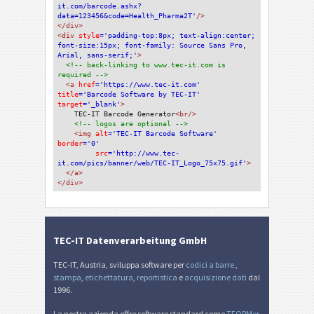
it.com/barcode.ashx?
data=123456&code=Health_Pharma2T'
/>
</div>
<div 
style
='padding-top:8px; text-align:center; 
font-size:15px; font-family: Source Sans Pro, 
Arial, sans-serif;'
>
<!-- back-linking to www.tec-it.com is 
required -->
<a 
href
='https://www.tec-it.com'
title
='Barcode Software by TEC-IT'
target
='_blank'
>
TEC-IT Barcode Generator
<br/>
<!-- logos are optional -->
<img 
alt
='TEC-IT Barcode Software'
border
='0'
src
='http://www.tec-
it.com/pics/banner/web/TEC-IT_Logo_75x75.gif'
>
</a>
</div>
TEC-IT Datenverarbeitung GmbH
TEC-IT, Austria, sviluppa software per
codici a barre
,
stampa
,
etichettatura
,
reportistica
e
acquisizione dati
dal
1996.
La nostra azienda offre software standard come
TFORMer
,