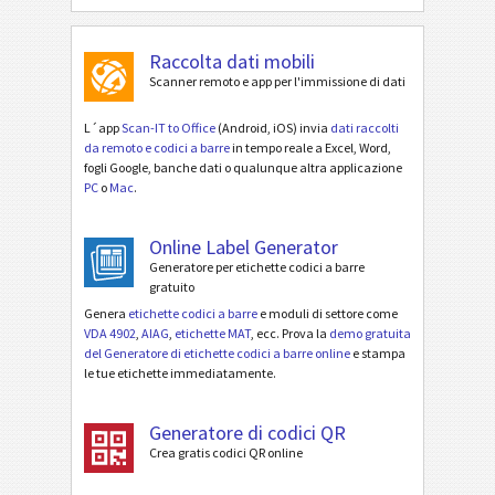
Raccolta dati mobili
Scanner remoto e app per l'immissione di dati
L´app
Scan-IT to Office
(Android, iOS) invia
dati raccolti
da remoto e codici a barre
in tempo reale a Excel, Word,
fogli Google, banche dati o qualunque altra applicazione
PC
o
Mac
.
Online Label Generator
Generatore per etichette codici a barre
gratuito
Genera
etichette codici a barre
e moduli di settore come
VDA 4902
,
AIAG
,
etichette MAT
, ecc. Prova la
demo gratuita
del Generatore di etichette codici a barre online
e stampa
le tue etichette immediatamente.
Generatore di codici QR
Crea gratis codici QR online