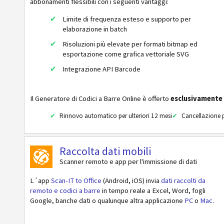
abbonamenti flessibili con i seguenti vantaggi:
GS1-DataBar Limited Composite
Limite di frequenza esteso e supporto per
GS1-DataBar Expanded Composite
elaborazione in batch
GS1-DataBar Expanded Stacked Composite
Risoluzioni più elevate per formati bitmap ed
esportazione come grafica vettoriale SVG
EAN / UPC
Integrazione API Barcode
Codici 2D
Il Generatore di Codici a Barre Online è offerto
esclusivamente
Codici GS1 2D
Rinnovo automatico per ulteriori 12 mesi
Cancellazione p
Attività bancarie e pagamenti
Raccolta dati mobili
Scanner remoto e app per l'immissione di dati
Mobile Tagging
L´app
Scan-IT to Office
(Android, iOS) invia
dati raccolti da
remoto e codici a barre
in tempo reale a Excel, Word, fogli
Codici sanitari
Google, banche dati o qualunque altra applicazione
PC
o
Mac
.