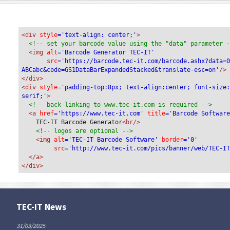
<div
 style
='text-align: center;'
>
<!-- set your barcode value using the "data" parameter 
<img
 alt
='Barcode Generator TEC-IT'
src
='https://barcode.tec-it.com/barcode.ashx?data=
ABCabc&code=GS1DataBarExpandedStacked&translate-esc=on'
/>
</div>
<div 
style
='padding-top:8px; text-align:center; font-size
serif;'
>
<!-- back-linking to www.tec-it.com is required -->
<a 
href
='https://www.tec-it.com'
 title
='Barcode Softwar
TEC-IT Barcode Generator
<br/>
<!-- logos are optional -->
<img 
alt
='TEC-IT Barcode Software'
 border
='0'
src
='http://www.tec-it.com/pics/banner/web/TEC-I
</a>
</div>
TEC-IT News
31/03/2025