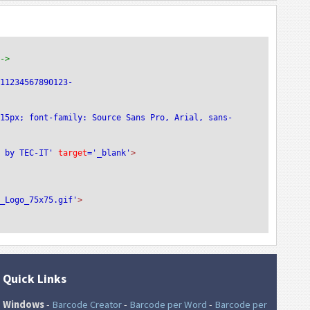
-->
011234567890123-
:15px; font-family: Source Sans Pro, Arial, sans-
e by TEC-IT'
 target
='_blank'
>
T_Logo_75x75.gif'
>
Quick Links
Windows
-
Barcode Creator
-
Barcode per Word
-
Barcode per