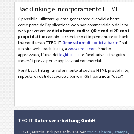
Codici ISBN
Backlinking e incorporamento HTML
Business Cards
È possibile utilizzare questo generatore di codici a barre
come parte dell'applicazione web non commerciale o del sito
Codici Evento
web per creare
codici a barre, codice QR e codici 2D con i
propri dati
. In cambio, ti chiediamo di implementare un back-
link con il testo
"TEC-IT
Generatore di codici a barre
"
sul
Codici Wi-Fi
tuo sito web. Back-linking a
www.tec-it.com
é molto
apprezzato, l´ uso dei
loghi TEC-IT
è facoltativo. Di seguito
troverà i prezzi per le applicazioni commerciali.
Per il back-linking far referimento al codice HTML predefinito,
impostare i dati del codice a barre in GET parametri "data".
TEC-IT Datenverarbeitung GmbH
TEC-IT, Austria, sviluppa software per
codici a barre
,
stampa
,