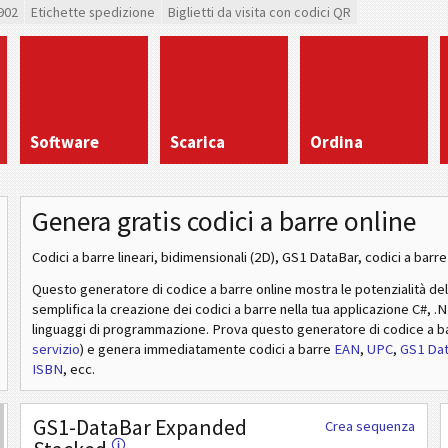
902
Etichette spedizione
Biglietti da visita con codici QR
Software
Scarica
Ordina
Genera gratis codici a barre online
Codici a barre lineari, bidimensionali (2D), GS1 DataBar, codici a barre 
Questo generatore di codice a barre online mostra le potenzialità de
semplifica la creazione dei codici a barre nella tua applicazione C#, .
linguaggi di programmazione. Prova questo generatore di codice a b
servizio
) e genera immediatamente codici a barre
EAN
,
UPC
,
GS1 Da
ISBN
, ecc.
GS1-DataBar Expanded
Crea sequenza
🛈