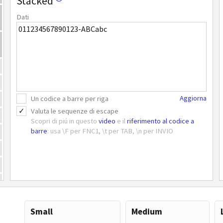
Stacked
Dati
Aggiorna
Un codice a barre per riga
Valuta le sequenze di escape
Scopri di piú in questo
video
e il
riferimento al codice a
barre
: usa \F per FNC1, \t per TAB, \n per INVIO
Small
Medium