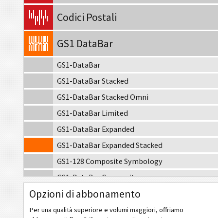
Codici Postali
GS1 DataBar
GS1-DataBar
GS1-DataBar Stacked
GS1-DataBar Stacked Omni
GS1-DataBar Limited
GS1-DataBar Expanded
GS1-DataBar Expanded Stacked
GS1-128 Composite Symbology
GS1-DataBar Composite
Opzioni di abbonamento
GS1-DataBar Stacked Composite
GS1-DataBar Stacked Omni Composite
Per una qualità superiore e volumi maggiori, offriamo