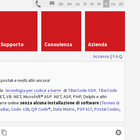
de
en
es
fr
hi
hr
it
ru
zh
Supporto
Consulenza
Azienda
Accesso
|
F.A.Q.
postali e molti altri ancora!
lla
tecnologia per codice a barre
di
TBarCode SDK
.
TBarCode
NET, VB .NET, Microfoft® ASP .NET, ASP, PHP, Delphi e altri
arre online
senza alcuna installazione di software
(
Termini di
taBar
,
Code-128
,
QR Code®
,
Data Matrix
,
PDF417
,
Postal Codes
,