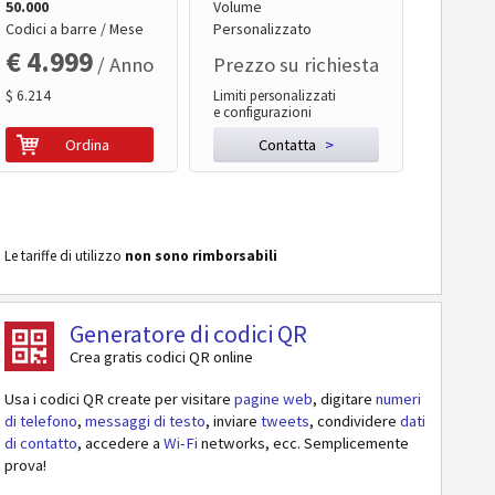
50.000
Volume
Codici a barre / Mese
Personalizzato
€ 4.999
/ Anno
Prezzo su richiesta
$ 6.214
Limiti personalizzati
e configurazioni
Ordina
Contatta
>
Le tariffe di utilizzo
non sono rimborsabili
Generatore di codici QR
Crea gratis codici QR online
Usa i codici QR create per visitare
pagine web
, digitare
numeri
di telefono
,
messaggi di testo
, inviare
tweets
, condividere
dati
di contatto
, accedere a
Wi-Fi
networks, ecc. Semplicemente
prova!