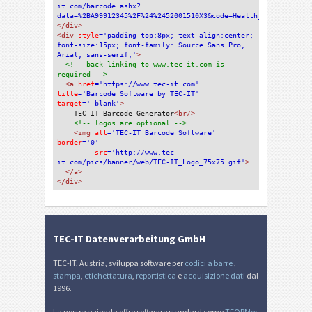
it.com/barcode.ashx?
data=%2BA99912345%2F%24%2452001510X3&code=Health_HIBCLICDataM
</div>
<div 
style
='padding-top:8px; text-align:center; 
font-size:15px; font-family: Source Sans Pro, 
Arial, sans-serif;'
>
<!-- back-linking to www.tec-it.com is 
required -->
<a 
href
='https://www.tec-it.com'
title
='Barcode Software by TEC-IT'
target
='_blank'
>
TEC-IT Barcode Generator
<br/>
<!-- logos are optional -->
<img 
alt
='TEC-IT Barcode Software'
border
='0'
src
='http://www.tec-
it.com/pics/banner/web/TEC-IT_Logo_75x75.gif'
>
</a>
</div>
TEC-IT Datenverarbeitung GmbH
TEC-IT, Austria, sviluppa software per
codici a barre
,
stampa
,
etichettatura
,
reportistica
e
acquisizione dati
dal
1996.
La nostra azienda offre software standard come
TFORMer
,