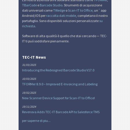
TBarCode
e
Barcode Studio
. Strumenti di acquisizione
dati universali come
TWedge
o
Scan-IT to Office
, un´ app
Android/iOS per
raccolta dati mobile
, completano il nostro
portafoglio. Sono disponibili soluzioni personalizzate
su
richiesta
.
Software di alta qualità è quello che stai cercando — TEC-
IT ti puó soddisfare pienamente.
TEC-IT News
31/03/2025
Introducing the Redesigned Barcode Studio V17.0
10/03/2025
TFORMer 8.9.0 – Improved E-Invoicing and Labeling
19/02/2025
New Scanner Device Support for Scan-IT to Office!
19/11/2024
Revenova Adds TEC-IT Barcode API to Salesforce TMS
per saperne di piu...