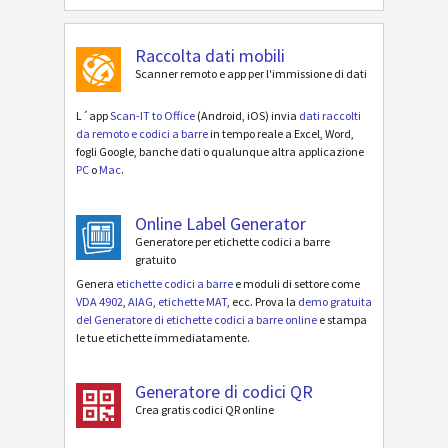
Raccolta dati mobili
Scanner remoto e app per l'immissione di dati
L´app
Scan-IT to Office
(Android, iOS) invia
dati raccolti
da remoto e codici a barre
in tempo reale a Excel, Word,
fogli Google, banche dati o qualunque altra applicazione
PC
o
Mac
.
Online Label Generator
Generatore per etichette codici a barre
gratuito
Genera
etichette codici a barre
e moduli di settore come
VDA 4902
,
AIAG
,
etichette MAT
, ecc. Prova la
demo gratuita
del Generatore di etichette codici a barre online
e stampa
le tue etichette immediatamente.
Generatore di codici QR
Crea gratis codici QR online