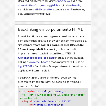
Usa i codici QR create per visitare
pagine web
, digitare
numeri di telefono
,
messaggi di testo
, inviare
tweets
,
condividere
dati di contatto
, accedere a
Wi-Fi
networks,
ecc. Semplicemente prova!
Backlinking e incorporamento HTML
È possibile utilizzare questo generatore di codici a barre
come parte dell'applicazione web non commerciale o del
sito web per creare
codici a barre, codice QR e codici
2D con i propri dati
. In cambio, ti chiediamo di
implementare un back-link con il testo
"TEC-IT
Generatore di codici a barre
"
sul tuo sito web. Back-
linking a
www.tec-it.com
é molto apprezzato, l´ uso dei
loghi TEC-IT
è facoltativo. Di seguito troverà i prezzi per le
applicazioni commerciali.
Per il back-linking far referimento al codice HTML
predefinito, impostare i dati del codice a barre in GET
parametri "data".
<div
 style
='text-align: center;'
>
<!-- set your barcode value using the "data" 
parameter -->
<img
 alt
='Barcode Generator TEC-IT'
src
='https://barcode.tec-