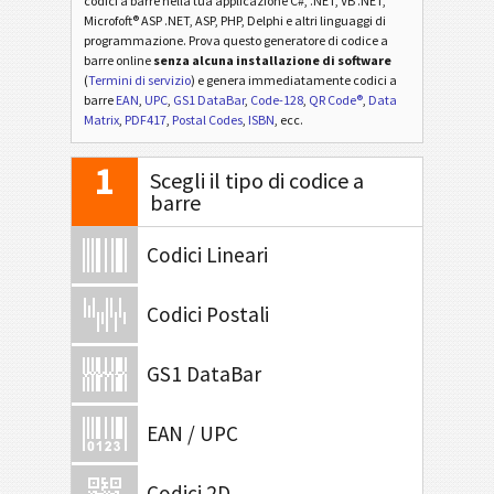
codici a barre nella tua applicazione C#, .NET, VB .NET,
Microfoft® ASP .NET, ASP, PHP, Delphi e altri linguaggi di
programmazione. Prova questo generatore di codice a
barre online
senza alcuna installazione di software
(
Termini di servizio
) e genera immediatamente codici a
barre
EAN
,
UPC
,
GS1 DataBar
,
Code-128
,
QR Code®
,
Data
Matrix
,
PDF417
,
Postal Codes
,
ISBN
, ecc.
1
Scegli il tipo di codice a
barre
Codici Lineari
Codici Postali
GS1 DataBar
EAN / UPC
Codici 2D