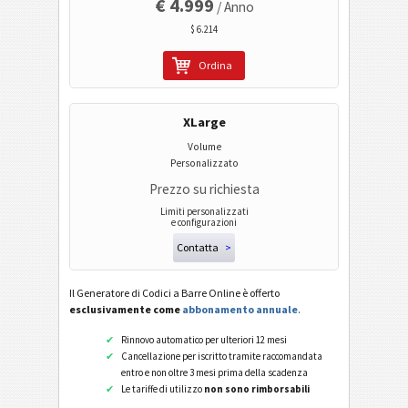
€ 4.999
/ Anno
Pharmacode Two-Track
$ 6.214
PPN (Pharmacy Product Number)
Ordina
PZN7
PZN8
XLarge
Codici ISBN
Volume
Personalizzato
Prezzo su richiesta
Business Cards
Limiti personalizzati
e configurazioni
Codici Evento
Contatta
>
Il Generatore di Codici a Barre Online è offerto
Codici Wi-Fi
esclusivamente come
abbonamento annuale
.
Rinnovo automatico per ulteriori 12 mesi
Cancellazione per iscritto tramite raccomandata
entro e non oltre 3 mesi prima della scadenza
Le tariffe di utilizzo
non sono rimborsabili