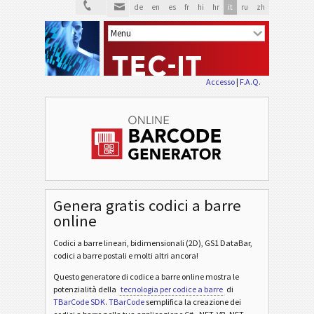
de
en
es
fr
hi
hr
it
ru
zh
Accesso
|
F.A.Q.
Genera gratis codici a barre
online
Codici a barre lineari, bidimensionali (2D), GS1 DataBar,
codici a barre postali e molti altri ancora!
Questo generatore di codice a barre online mostra le
potenzialità della
tecnologia per codice a barre
di
TBarCode SDK
.
TBarCode
semplifica la creazione dei