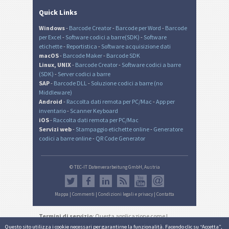
Quick Links
Windows
-
Barcode Creator
-
Barcode per Word
-
Barcode
per Excel
-
Software codici a barre(SDK)
-
Software
etichette
-
Reportistica
-
Software acquisizione dati
macOS
-
Barcode Maker
-
Barcode SDK
Linux, UNIX
-
Barcode Creator
-
Software codici a barre
(SDK)
-
Server codici a barre
SAP
-
Barcode DLL
-
Soluzione codici a barre (no
Middleware)
Android
-
Raccolta dati remota per PC/Mac
-
App per
inventario
-
Scanner Keyboard
iOS
-
Raccolta dati remota per PC/Mac
Servizi web
-
Stampaggio etichette online
-
Generatore
codici a barre online
-
QR Code Generator
© TEC-IT Datenverarbeitung GmbH, Austria
Mappa
|
Commenti
|
Condizioni legali e privacy
|
Contatta
Termini di servizio
: Questa applicazione come I
documenti generati sono destinati solo ad usi non
Questo sito utilizza i cookie necessari per garantirne la funzionalità. Facendo clic su “Accetta”,