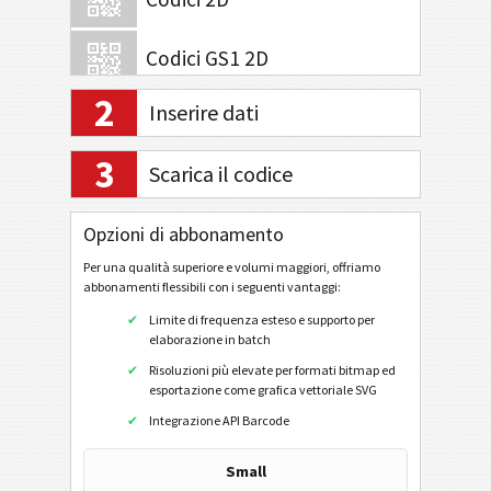
Codici GS1 2D
2
Inserire dati
Attività bancarie e pagamenti
3
Scarica il codice
Mobile Tagging
Opzioni di abbonamento
Codici sanitari
Per una qualità superiore e volumi maggiori, offriamo
Code32
abbonamenti flessibili con i seguenti vantaggi:
Flattermarken
Limite di frequenza esteso e supporto per
elaborazione in batch
HIBC LIC 128
Risoluzioni più elevate per formati bitmap ed
HIBC LIC 39
esportazione come grafica vettoriale SVG
Integrazione API Barcode
HIBC LIC Aztec
HIBC LIC Codablock-F
Small