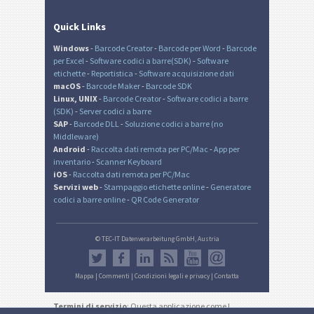
Quick Links
Windows
-
Barcode Creator
-
Barcode per Word
-
Barcode
per Excel
-
Software codici a barre(SDK)
-
Software
etichette
-
Reportistica
-
Software acquisizione dati
macOS
-
Barcode Maker
-
Barcode SDK
Linux, UNIX
-
Barcode Creator
-
Software codici a barre
(SDK)
-
Server codici a barre
SAP
-
Barcode DLL
-
Soluzione codici a barre (no
Middleware)
Android
-
Raccolta dati remota per PC/Mac
-
App per
inventario
-
Scanner Keyboard
iOS
-
Raccolta dati remota per PC/Mac
Servizi web
-
Stampaggio etichette online
-
Generatore
codici a barre online
-
QR Code Generator
© TEC-IT Datenverarbeitung GmbH, Austria
Mappa
|
Commenti
|
Condizioni legali e privacy
|
Contatta
Termini di servizio
: Questa applicazione come I