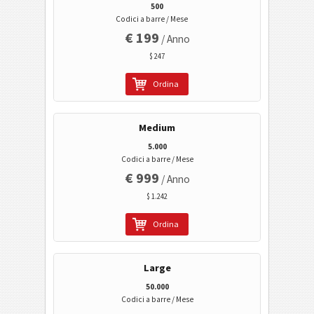
Business Cards
500
Codici a barre / Mese
€ 199
/ Anno
Codici Evento
$ 247
Codici Wi-Fi
Ordina
Medium
5.000
Codici a barre / Mese
€ 999
/ Anno
$ 1.242
Ordina
Large
50.000
Codici a barre / Mese