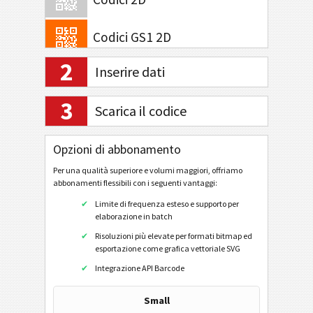
Codici GS1 2D
2
GS1 QR Code
Inserire dati
GS1 DataMatrix
3
Scarica il codice
GS1 Digital Link QR code
GS1 Digital Link Data Matrix
Opzioni di abbonamento
Attività bancarie e pagamenti
Per una qualità superiore e volumi maggiori, offriamo
abbonamenti flessibili con i seguenti vantaggi:
Mobile Tagging
Limite di frequenza esteso e supporto per
elaborazione in batch
Risoluzioni più elevate per formati bitmap ed
Codici sanitari
esportazione come grafica vettoriale SVG
Integrazione API Barcode
Codici ISBN
Small