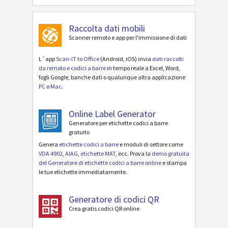
Raccolta dati mobili
Scanner remoto e app per l'immissione di dati
L´app
Scan-IT to Office
(Android, iOS) invia
dati raccolti
da remoto e codici a barre
in tempo reale a Excel, Word,
fogli Google, banche dati o qualunque altra applicazione
PC
o
Mac
.
Online Label Generator
Generatore per etichette codici a barre
gratuito
Genera
etichette codici a barre
e moduli di settore come
VDA 4902
,
AIAG
,
etichette MAT
, ecc. Prova la
demo gratuita
del Generatore di etichette codici a barre online
e stampa
le tue etichette immediatamente.
Generatore di codici QR
Crea gratis codici QR online