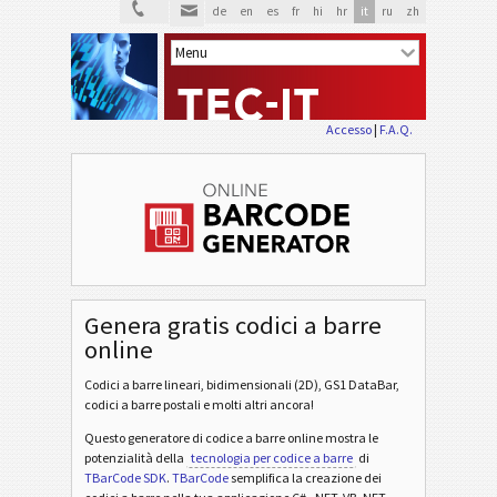
de
en
es
fr
hi
hr
it
ru
zh
Accesso
|
F.A.Q.
Genera gratis codici a barre
online
Codici a barre lineari, bidimensionali (2D), GS1 DataBar,
codici a barre postali e molti altri ancora!
Questo generatore di codice a barre online mostra le
potenzialità della
tecnologia per codice a barre
di
TBarCode SDK
.
TBarCode
semplifica la creazione dei