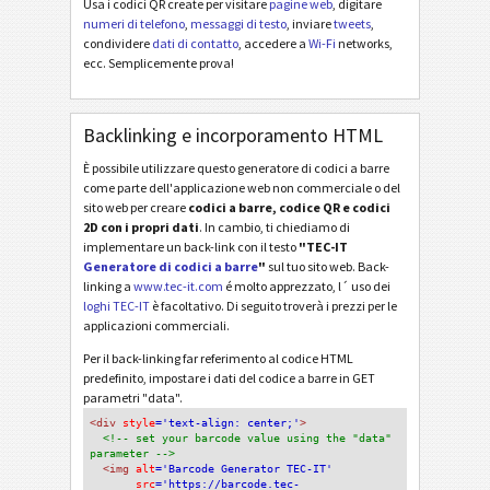
Usa i codici QR create per visitare
pagine web
, digitare
numeri di telefono
,
messaggi di testo
, inviare
tweets
,
condividere
dati di contatto
, accedere a
Wi-Fi
networks,
ecc. Semplicemente prova!
Backlinking e incorporamento HTML
È possibile utilizzare questo generatore di codici a barre
come parte dell'applicazione web non commerciale o del
sito web per creare
codici a barre, codice QR e codici
2D con i propri dati
. In cambio, ti chiediamo di
implementare un back-link con il testo
"TEC-IT
Generatore di codici a barre
"
sul tuo sito web. Back-
linking a
www.tec-it.com
é molto apprezzato, l´ uso dei
loghi TEC-IT
è facoltativo. Di seguito troverà i prezzi per le
applicazioni commerciali.
Per il back-linking far referimento al codice HTML
predefinito, impostare i dati del codice a barre in GET
parametri "data".
<div
 style
='text-align: center;'
>
<!-- set your barcode value using the "data" 
parameter -->
<img
 alt
='Barcode Generator TEC-IT'
src
='https://barcode.tec-