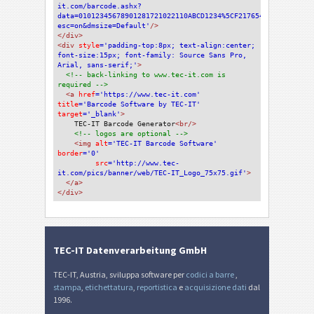
it.com/barcode.ashx?
data=01012345678901281721022110ABCD1234%5CF217654&code=GS1Dat
esc=on&dmsize=Default'
/>
</div>
<div 
style
='padding-top:8px; text-align:center; 
font-size:15px; font-family: Source Sans Pro, 
Arial, sans-serif;'
>
<!-- back-linking to www.tec-it.com is 
required -->
<a 
href
='https://www.tec-it.com'
title
='Barcode Software by TEC-IT'
target
='_blank'
>
TEC-IT Barcode Generator
<br/>
<!-- logos are optional -->
<img 
alt
='TEC-IT Barcode Software'
border
='0'
src
='http://www.tec-
it.com/pics/banner/web/TEC-IT_Logo_75x75.gif'
>
</a>
</div>
TEC-IT Datenverarbeitung GmbH
TEC-IT, Austria, sviluppa software per
codici a barre
,
stampa
,
etichettatura
,
reportistica
e
acquisizione dati
dal
1996.