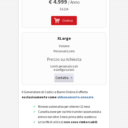
€ 4.999
/ Anno
$ 6.214
Ordina
XLarge
Volume
Personalizzato
Prezzo su richiesta
Limiti personalizzati
e configurazioni
Contatta
>
Il Generatore di Codici a Barre Online è offerto
esclusivamente come
abbonamento annuale
.
Rinnovo automatico per ulteriori 12 mesi
Cancellazione per iscritto tramite raccomandata
entro e non oltre 3 mesi prima della scadenza
Le tariffe di utilizzo
non sono rimborsabili