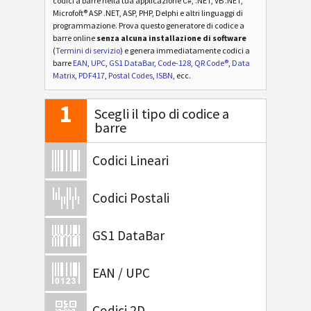
codici a barre nella tua applicazione C#, .NET, VB .NET,
Microfoft® ASP .NET, ASP, PHP, Delphi e altri linguaggi di
programmazione. Prova questo generatore di codice a
barre online
senza alcuna installazione di software
(
Termini di servizio
) e genera immediatamente codici a
barre
EAN
,
UPC
,
GS1 DataBar
,
Code-128
,
QR Code®
,
Data
Matrix
,
PDF417
,
Postal Codes
,
ISBN
, ecc.
1
Scegli il tipo di codice a
barre
Codici Lineari
Codici Postali
GS1 DataBar
EAN / UPC
Codici 2D