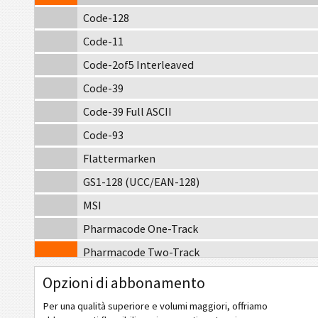
Code-128
Code-11
Code-2of5 Interleaved
Code-39
Code-39 Full ASCII
Code-93
Flattermarken
GS1-128 (UCC/EAN-128)
MSI
Pharmacode One-Track
Pharmacode Two-Track
Telepen Alpha
Opzioni di abbonamento
Codici Postali
Per una qualità superiore e volumi maggiori, offriamo