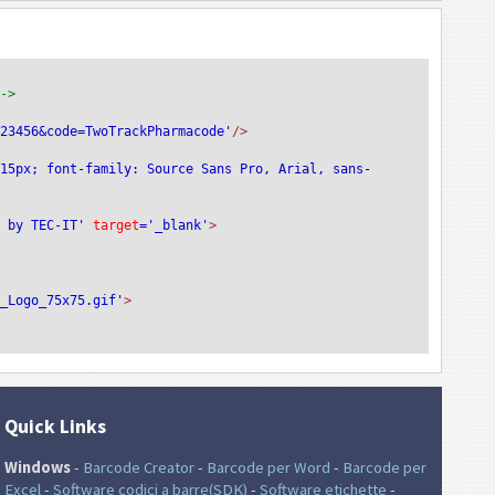
-->
123456&code=TwoTrackPharmacode'
/>
:15px; font-family: Source Sans Pro, Arial, sans-
e by TEC-IT'
 target
='_blank'
>
T_Logo_75x75.gif'
>
Quick Links
Windows
-
Barcode Creator
-
Barcode per Word
-
Barcode per
Excel
-
Software codici a barre(SDK)
-
Software etichette
-