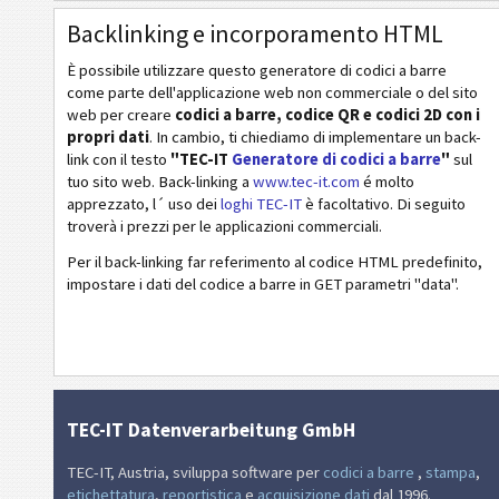
Business Cards
Backlinking e incorporamento HTML
È possibile utilizzare questo generatore di codici a barre
Codici Evento
come parte dell'applicazione web non commerciale o del sito
web per creare
codici a barre, codice QR e codici 2D con i
propri dati
. In cambio, ti chiediamo di implementare un back-
Codici Wi-Fi
link con il testo
"TEC-IT
Generatore di codici a barre
"
sul
tuo sito web. Back-linking a
www.tec-it.com
é molto
apprezzato, l´ uso dei
loghi TEC-IT
è facoltativo. Di seguito
troverà i prezzi per le applicazioni commerciali.
Per il back-linking far referimento al codice HTML predefinito,
impostare i dati del codice a barre in GET parametri "data".
TEC-IT Datenverarbeitung GmbH
TEC-IT, Austria, sviluppa software per
codici a barre
,
stampa
,
etichettatura
,
reportistica
e
acquisizione dati
dal 1996.