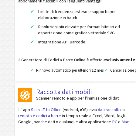
abbonamenti flessibili con i seguenti vantaggi:
GS1 DataBar
Limite di frequenza esteso e supporto per
elaborazione in batch
EAN / UPC
Risoluzioni più elevate per formati bitmap ed
esportazione come grafica vettoriale SVG
Integrazione API Barcode
Codici 2D
Codici GS1 2D
Il Generatore di Codici a Barre Online è offerto
esclusivamente
Rinnovo automatico per ulteriori 12 mesi
Cancellazione p
Attività bancarie e pagamenti
Raccolta dati mobili
Mobile Tagging
Scanner remoto e app per l'immissione di dati
Codici sanitari
L´app
Scan-IT to Office
(Android, iOS) invia
dati raccolti da
remoto e codici a barre
in tempo reale a Excel, Word, fogli
Google, banche dati o qualunque altra applicazione
PC
o
Mac
.
Codici ISBN