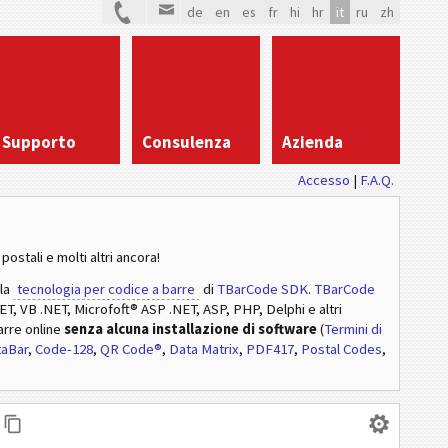
de
en
es
fr
hi
hr
it
ru
zh
Supporto
Consulenza
Azienda
Accesso
|
F.A.Q.
postali e molti altri ancora!
lla
tecnologia per codice a barre
di
TBarCode SDK
.
TBarCode
NET, VB .NET, Microfoft® ASP .NET, ASP, PHP, Delphi e altri
arre online
senza alcuna installazione di software
(
Termini di
taBar
,
Code-128
,
QR Code®
,
Data Matrix
,
PDF417
,
Postal Codes
,