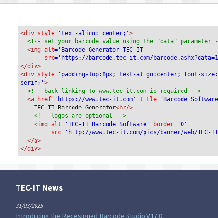
<div
 style
='text-align: center;'
>
<!-- set your barcode value using the "data" parameter 
<img
 alt
='Barcode Generator TEC-IT'
src
='https://barcode.tec-it.com/barcode.ashx?data=
</div>
<div 
style
='padding-top:8px; text-align:center; font-size
serif;'
>
<!-- back-linking to www.tec-it.com is required -->
<a 
href
='https://www.tec-it.com'
 title
='Barcode Softwar
TEC-IT Barcode Generator
<br/>
<!-- logos are optional -->
<img 
alt
='TEC-IT Barcode Software'
 border
='0'
src
='http://www.tec-it.com/pics/banner/web/TEC-I
</a>
</div>
TEC-IT News
31/03/2025
Introducing the Redesigned Barcode Studio V17.0