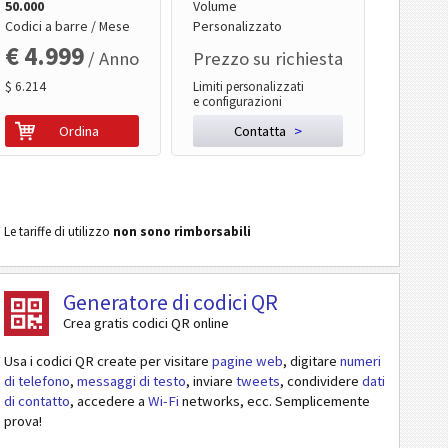
50.000
Volume
Codici a barre / Mese
Personalizzato
€ 4.999
/ Anno
Prezzo su richiesta
$ 6.214
Limiti personalizzati
e configurazioni
Ordina
Contatta
>
Le tariffe di utilizzo
non sono rimborsabili
Generatore di codici QR
Crea gratis codici QR online
Usa i codici QR create per visitare
pagine web
, digitare
numeri
di telefono
,
messaggi di testo
, inviare
tweets
, condividere
dati
di contatto
, accedere a
Wi-Fi
networks, ecc. Semplicemente
prova!