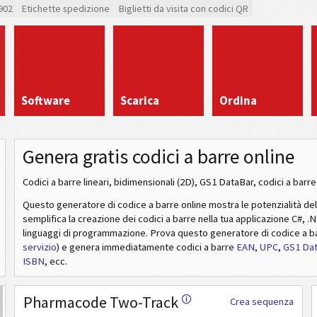
902
Etichette spedizione
Biglietti da visita con codici QR
Software
Scarica
Ordina
Genera gratis codici a barre online
Codici a barre lineari, bidimensionali (2D), GS1 DataBar, codici a barre 
Questo generatore di codice a barre online mostra le potenzialità de
semplifica la creazione dei codici a barre nella tua applicazione C#, .
linguaggi di programmazione. Prova questo generatore di codice a b
servizio
) e genera immediatamente codici a barre
EAN
,
UPC
,
GS1 Da
ISBN
, ecc.
Pharmacode Two-Track
🛈
Crea sequenza