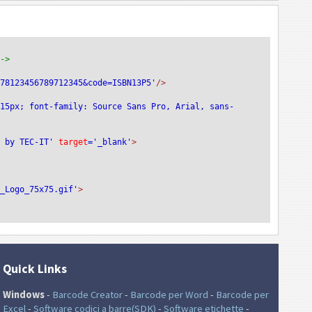
-->
978123456789712345&code=ISBN13P5'
/>
:15px; font-family: Source Sans Pro, Arial, sans-
e by TEC-IT'
 target
='_blank'
>
T_Logo_75x75.gif'
>
Quick Links
Windows
-
Barcode Creator
-
Barcode per Word
-
Barcode per
Excel
-
Software codici a barre(SDK)
-
Software etichette
-