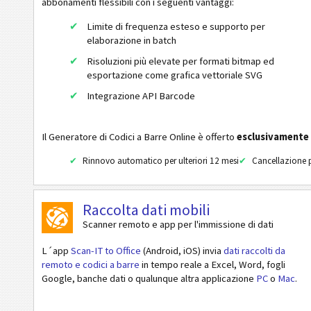
abbonamenti flessibili con i seguenti vantaggi:
Codici ISBN
Limite di frequenza esteso e supporto per
elaborazione in batch
ISBN 13
Risoluzioni più elevate per formati bitmap ed
ISBN 13 + 5 cifre
esportazione come grafica vettoriale SVG
ISMN
Integrazione API Barcode
ISSN
ISSN + 2 cifre
Il Generatore di Codici a Barre Online è offerto
esclusivamente
Rinnovo automatico per ulteriori 12 mesi
Cancellazione p
Business Cards
Codici Evento
Raccolta dati mobili
Scanner remoto e app per l'immissione di dati
Codici Wi-Fi
L´app
Scan-IT to Office
(Android, iOS) invia
dati raccolti da
remoto e codici a barre
in tempo reale a Excel, Word, fogli
Google, banche dati o qualunque altra applicazione
PC
o
Mac
.