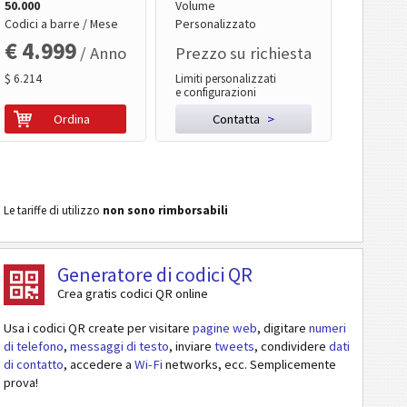
50.000
Volume
Codici a barre / Mese
Personalizzato
€ 4.999
/ Anno
Prezzo su richiesta
$ 6.214
Limiti personalizzati
e configurazioni
Ordina
Contatta
>
Le tariffe di utilizzo
non sono rimborsabili
Generatore di codici QR
Crea gratis codici QR online
Usa i codici QR create per visitare
pagine web
, digitare
numeri
di telefono
,
messaggi di testo
, inviare
tweets
, condividere
dati
di contatto
, accedere a
Wi-Fi
networks, ecc. Semplicemente
prova!