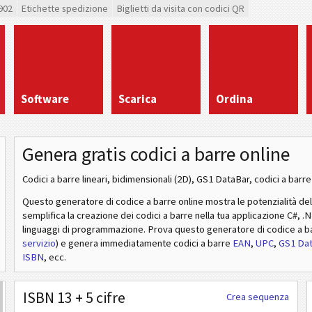
902
Etichette spedizione
Biglietti da visita con codici QR
Software
Scarica
Ordina
Genera gratis codici a barre online
Codici a barre lineari, bidimensionali (2D), GS1 DataBar, codici a barre 
Questo generatore di codice a barre online mostra le potenzialità de
semplifica la creazione dei codici a barre nella tua applicazione C#, .
linguaggi di programmazione. Prova questo generatore di codice a b
servizio
) e genera immediatamente codici a barre
EAN
,
UPC
,
GS1 Da
ISBN
, ecc.
ISBN 13 + 5 cifre
Crea sequenza