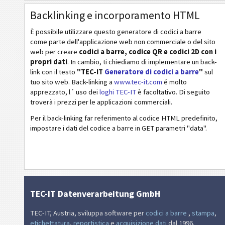
Backlinking e incorporamento HTML
È possibile utilizzare questo generatore di codici a barre
come parte dell'applicazione web non commerciale o del sito
web per creare
codici a barre, codice QR e codici 2D con i
propri dati
. In cambio, ti chiediamo di implementare un back-
link con il testo
"TEC-IT
Generatore di codici a barre
"
sul
tuo sito web. Back-linking a
www.tec-it.com
é molto
apprezzato, l´ uso dei
loghi TEC-IT
è facoltativo. Di seguito
troverà i prezzi per le applicazioni commerciali.
Per il back-linking far referimento al codice HTML predefinito,
impostare i dati del codice a barre in GET parametri "data".
TEC-IT Datenverarbeitung GmbH
TEC-IT, Austria, sviluppa software per
codici a barre
,
stampa
,
etichettatura
,
reportistica
e
acquisizione dati
dal 1996.