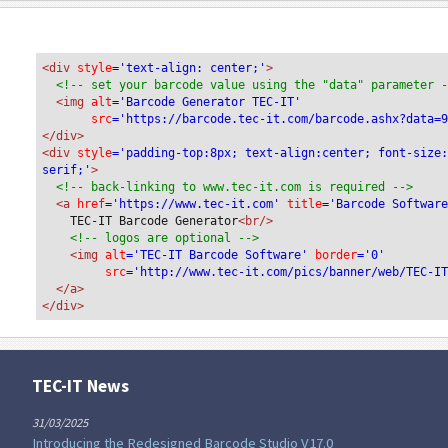
<div
 style
='text-align: center;'
>
<!-- set your barcode value using the "data" parameter 
<img
 alt
='Barcode Generator TEC-IT'
src
='https://barcode.tec-it.com/barcode.ashx?data=
</div>
<div 
style
='padding-top:8px; text-align:center; font-size
serif;'
>
<!-- back-linking to www.tec-it.com is required -->
<a 
href
='https://www.tec-it.com'
 title
='Barcode Softwar
TEC-IT Barcode Generator
<br/>
<!-- logos are optional -->
<img 
alt
='TEC-IT Barcode Software'
 border
='0'
src
='http://www.tec-it.com/pics/banner/web/TEC-I
</a>
</div>
TEC-IT News
31/03/2025
Introducing the Redesigned Barcode Studio V17.0