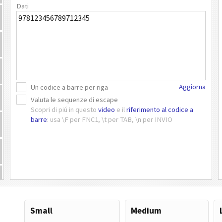
Dati
Aggiorna
Un codice a barre per riga
Valuta le sequenze di escape
Scopri di piú in questo
video
e il
riferimento al codice a
barre
: usa \F per FNC1, \t per TAB, \n per INVIO
Small
Medium