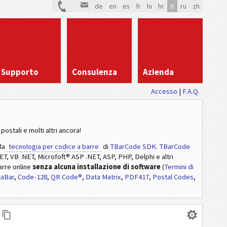
de
en
es
fr
hi
hr
it
ru
zh
Supporto
Consulenza
Azienda
Accesso
|
F.A.Q.
postali e molti altri ancora!
lla
tecnologia per codice a barre
di
TBarCode SDK
.
TBarCode
NET, VB .NET, Microfoft® ASP .NET, ASP, PHP, Delphi e altri
arre online
senza alcuna installazione di software
(
Termini di
taBar
,
Code-128
,
QR Code®
,
Data Matrix
,
PDF417
,
Postal Codes
,