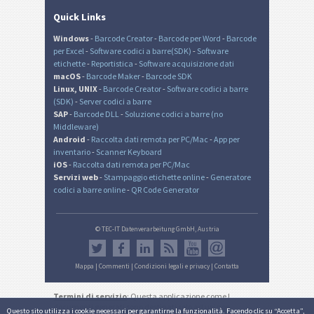
Quick Links
Windows
-
Barcode Creator
-
Barcode per Word
-
Barcode
per Excel
-
Software codici a barre(SDK)
-
Software
etichette
-
Reportistica
-
Software acquisizione dati
macOS
-
Barcode Maker
-
Barcode SDK
Linux, UNIX
-
Barcode Creator
-
Software codici a barre
(SDK)
-
Server codici a barre
SAP
-
Barcode DLL
-
Soluzione codici a barre (no
Middleware)
Android
-
Raccolta dati remota per PC/Mac
-
App per
inventario
-
Scanner Keyboard
iOS
-
Raccolta dati remota per PC/Mac
Servizi web
-
Stampaggio etichette online
-
Generatore
codici a barre online
-
QR Code Generator
© TEC-IT Datenverarbeitung GmbH, Austria
Mappa
|
Commenti
|
Condizioni legali e privacy
|
Contatta
Termini di servizio
: Questa applicazione come I
documenti generati sono destinati solo ad usi non
Questo sito utilizza i cookie necessari per garantirne la funzionalità. Facendo clic su “Accetta”,