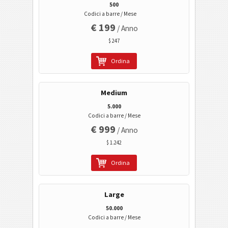
500
Profilo Facebook
Codici a barre / Mese
€ 199
Preferiti su Facebook
/ Anno
$ 247
Collegamento utente LinkedId
Profilo aziendale LinkedIn
Ordina
Condividi con LinkedId
Medium
Ricerca editore su Google Play
5.000
Ricerca pacchetto su Google Play
Codici a barre / Mese
€ 999
/ Anno
Codici sanitari
$ 1.242
Codici ISBN
Ordina
Business Cards
Large
50.000
Codici Evento
Codici a barre / Mese