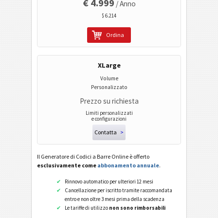
€ 4.999
/ Anno
Codici Wi-Fi
$ 6.214
Ordina
XLarge
Volume
Personalizzato
Prezzo su richiesta
Limiti personalizzati
e configurazioni
Contatta
>
Il Generatore di Codici a Barre Online è offerto
esclusivamente come
abbonamento annuale
.
Rinnovo automatico per ulteriori 12 mesi
Cancellazione per iscritto tramite raccomandata
entro e non oltre 3 mesi prima della scadenza
Le tariffe di utilizzo
non sono rimborsabili