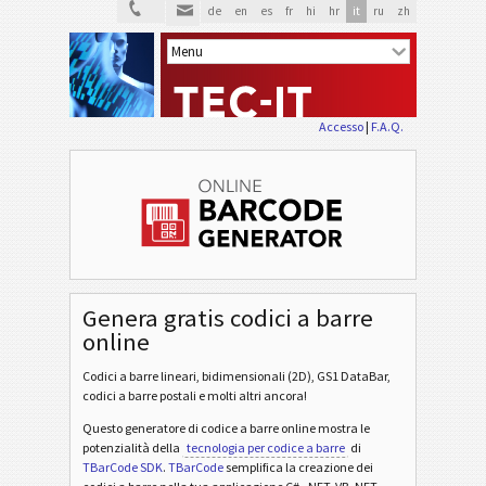
de
en
es
fr
hi
hr
it
ru
zh
Accesso
|
F.A.Q.
Genera gratis codici a barre
online
Codici a barre lineari, bidimensionali (2D), GS1 DataBar,
codici a barre postali e molti altri ancora!
Questo generatore di codice a barre online mostra le
potenzialità della
tecnologia per codice a barre
di
TBarCode SDK
.
TBarCode
semplifica la creazione dei