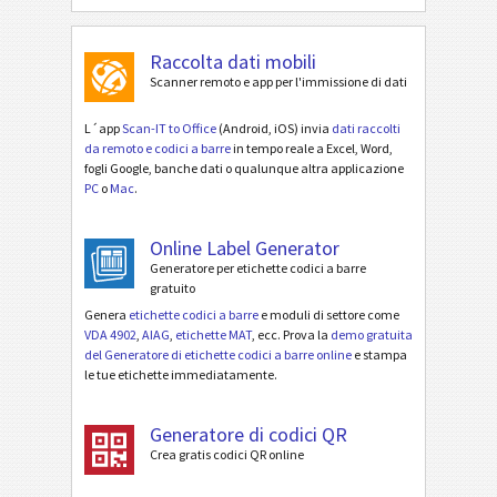
Raccolta dati mobili
Scanner remoto e app per l'immissione di dati
L´app
Scan-IT to Office
(Android, iOS) invia
dati raccolti
da remoto e codici a barre
in tempo reale a Excel, Word,
fogli Google, banche dati o qualunque altra applicazione
PC
o
Mac
.
Online Label Generator
Generatore per etichette codici a barre
gratuito
Genera
etichette codici a barre
e moduli di settore come
VDA 4902
,
AIAG
,
etichette MAT
, ecc. Prova la
demo gratuita
del Generatore di etichette codici a barre online
e stampa
le tue etichette immediatamente.
Generatore di codici QR
Crea gratis codici QR online