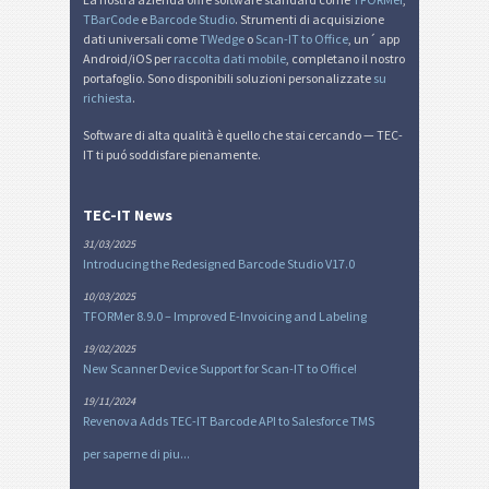
TBarCode
e
Barcode Studio
. Strumenti di acquisizione
dati universali come
TWedge
o
Scan-IT to Office
, un´ app
Android/iOS per
raccolta dati mobile
, completano il nostro
portafoglio. Sono disponibili soluzioni personalizzate
su
richiesta
.
Software di alta qualità è quello che stai cercando — TEC-
IT ti puó soddisfare pienamente.
TEC-IT News
31/03/2025
Introducing the Redesigned Barcode Studio V17.0
10/03/2025
TFORMer 8.9.0 – Improved E-Invoicing and Labeling
19/02/2025
New Scanner Device Support for Scan-IT to Office!
19/11/2024
Revenova Adds TEC-IT Barcode API to Salesforce TMS
per saperne di piu...