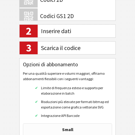
Codici GS1 2D
2
Inserire dati
Attività bancarie e pagamenti
3
Scarica il codice
Mobile Tagging
Codice QR
Opzioni di abbonamento
Data Matrix
Per una qualità superiore e volumi maggiori, offriamo
abbonamenti flessibili con i seguenti vantaggi:
Aztec
Limite di frequenza esteso e supporto per
Collegamento URL
elaborazione in batch
Chiama un numero telefonico
Risoluzioni più elevate per formati bitmap ed
esportazione come grafica vettoriale SVG
Invia un SMS
Integrazione API Barcode
Profilo Twitter
Small
Twitter Tweet