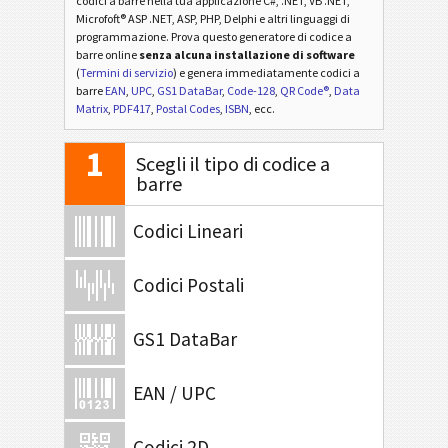
codici a barre nella tua applicazione C#, .NET, VB .NET,
Microfoft® ASP .NET, ASP, PHP, Delphi e altri linguaggi di
programmazione. Prova questo generatore di codice a
barre online
senza alcuna installazione di software
(
Termini di servizio
) e genera immediatamente codici a
barre
EAN
,
UPC
,
GS1 DataBar
,
Code-128
,
QR Code®
,
Data
Matrix
,
PDF417
,
Postal Codes
,
ISBN
, ecc.
1
Scegli il tipo di codice a
barre
Codici Lineari
Codici Postali
GS1 DataBar
EAN / UPC
Codici 2D