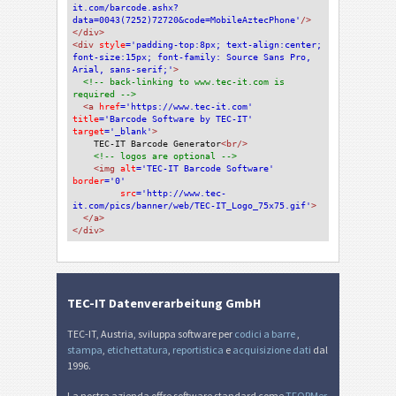
it.com/barcode.ashx?
data=0043(7252)72720&code=MobileAztecPhone'
/>
</div>
<div 
style
='padding-top:8px; text-align:center; 
font-size:15px; font-family: Source Sans Pro, 
Arial, sans-serif;'
>
<!-- back-linking to www.tec-it.com is 
required -->
<a 
href
='https://www.tec-it.com'
title
='Barcode Software by TEC-IT'
target
='_blank'
>
TEC-IT Barcode Generator
<br/>
<!-- logos are optional -->
<img 
alt
='TEC-IT Barcode Software'
border
='0'
src
='http://www.tec-
it.com/pics/banner/web/TEC-IT_Logo_75x75.gif'
>
</a>
</div>
TEC-IT Datenverarbeitung GmbH
TEC-IT, Austria, sviluppa software per
codici a barre
,
stampa
,
etichettatura
,
reportistica
e
acquisizione dati
dal
1996.
La nostra azienda offre software standard come
TFORMer
,