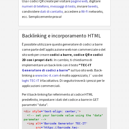
Usa i codici QR create per visitare
pagine web
, digitare
numeri di telefono
,
messaggi di testo
, inviare
tweets
,
condividere
dati di contatto
, accedere a
Wi-Fi
networks,
ecc. Semplicemente prova!
Backlinking e incorporamento HTML
È possibile utilizzare questo generatore di codici a barre
come parte dell'applicazione web non commerciale o del
sito web per creare
codici a barre, codice QR e codici
2D con i propri dati
. In cambio, ti chiediamo di
implementare un back-link con il testo
"TEC-IT
Generatore di codici a barre
"
sul tuo sito web. Back-
linking a
www.tec-it.com
é molto apprezzato, l´ uso dei
loghi TEC-IT
è facoltativo. Di seguito troverà i prezzi per le
applicazioni commerciali.
Per il back-linking far referimento al codice HTML
predefinito, impostare i dati del codice a barre in GET
parametri "data".
<div
 style
='text-align: center;'
>
<!-- set your barcode value using the "data" 
parameter -->
<img
 alt
='Barcode Generator TEC-IT'
src
='https://barcode.tec-