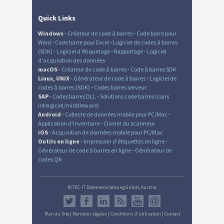
Quick Links
Windows
-
Créateur de code à barres
-
Code barre pour
Word
-
Code barre pour Excel
-
Logiciel de codes à barres
(SDK)
-
Logiciel d'étiquetage
-
Rapportage
-
Logiciel
d'acquisition des données
macOS
-
Créateur de code à barres
-
Code à barres SDK
Linux, UNIX
-
Générateur de code à barres
-
Logiciel de
codes à barres (SDK)
-
Codes barres serveur
SAP
-
Codes barres DLL
-
Solutions code barres (sans
intergiciel/middleware)
Android
-
Collecte de données mobile pour PC/Mac
-
Application d'inventaire
-
Clavier du scanneur
iOS
-
Acquisition de données mobile pour PC/Mac
Outils en ligne
-
Impression d'étiquettes en ligne
-
Générateur de code à barres en ligne
-
Générateur de
codes QR
© TEC-IT Datenverarbeitung GmbH, Austria
Plan du Site
|
Mentions légales
|
Conditions d'utilisation
|
Contact