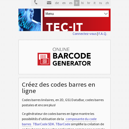
de
en
es
fr
hi
hr
it
ru
zh
Connectez-vous
|
F.A.Q.
Créez des codes barres en
ligne
Codes barres linéaires, en 2D, GS1 DataBar, codes barres
postales et encore plus!
Ce générateur de codes barres en ligne montre les
possibilités d'utilisation de la
composante du code
barres
TBarCode SDK
.
TBarCode
simplifie la création de