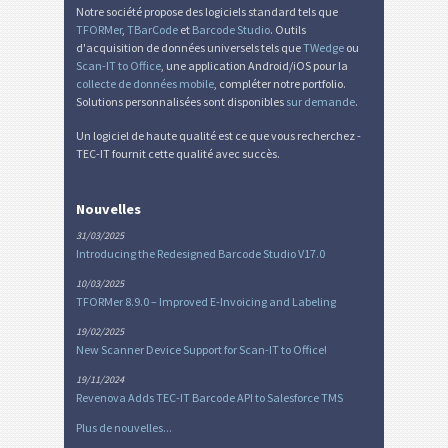
Notre société propose des logiciels standard tels que
TFORMer
,
TBarCode
et
Barcode Studio
. Outils
d'acquisition de données universels tels que
TWedge
ou
Scan-IT to Office
, une application Android/iOS pour la
collecte de données mobile
, compléter notre portfolio.
Solutions personnalisées sont disponibles
sur demande
.
Un logiciel de haute qualité est ce que vous recherchez -
TEC-IT fournit cette qualité avec succès.
Nouvelles
31/03/2025
Introducing the Redesigned Barcode Studio V17.0
10/03/2025
TFORMer 8.9.0 – Improved E-Invoicing and Labeling
19/02/2025
New Scanner Device Support for Scan-IT to Office!
19/11/2024
Revenova Adds TEC-IT Barcode API to Salesforce TMS
Plus de nouvelles...