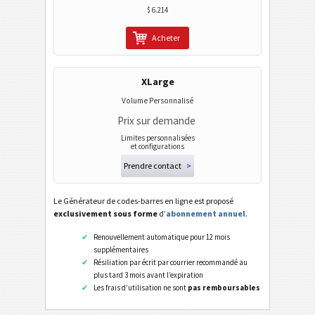
$ 6.214
Acheter
XLarge
Volume Personnalisé
Prix sur demande
Limites personnalisées
et configurations
Prendre contact
>
Le Générateur de codes-barres en ligne est proposé
exclusivement sous forme
d’
abonnement annuel
.
Renouvellement automatique pour 12 mois
supplémentaires
Résiliation par écrit par courrier recommandé au
plus tard 3 mois avant l’expiration
Les frais d’utilisation ne sont
pas remboursables