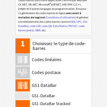
codes-barres dans votre application comme par exemple
®
C# .NET, VB .NET, Microsoft
ASP.NET, ASP, PHP, C/C++,
Delphi et d’autres langages de programmation. Ensayez
ce générateur de codes-barres en ligne
sans avoir à
installer de logiciel
(
Conditions d'utilisation
) et générer
immédiatement des codes-barres comme
EAN
,
UPC
,
GS1
DataBar
,
code 128
,
code QR
,
Data Matrix
,
PDF417
,
code-
barres postal
,
ISBN
, etc.
1
Choisissez le type de code-
barres
Codes linéaires
Codes postaux
GS1 DataBar
GS1-DataBar
GS1-DataBar Stacked