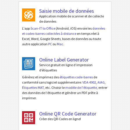
Saisie mobile de données
Application mobile de scanner et de collecte
de données
L'app
Scan-IT to Office
(Android, iOS) envoie les
données
et codes-barres collectées à distance
en temps réel à
Excel, Word, Google Sheets, bases de données ou toute
autre application
PC
ou
Mac
.
Online Label Generator
Service gratuit en ligne d’impression
d’étiquettes
Générez et imprimez des
étiquettes code-barres
de
conformité sans logiciel supplémentaire:
VDA 4902
,
AIAG
,
Étiquettes MAT
, etc. Choisir le
modèle de l'étiquette
, entrer
des données de l'étiquette et générer un PDF prête à
imprimer.
Online QR Code Generator
Créer des QR-Codes en ligne!