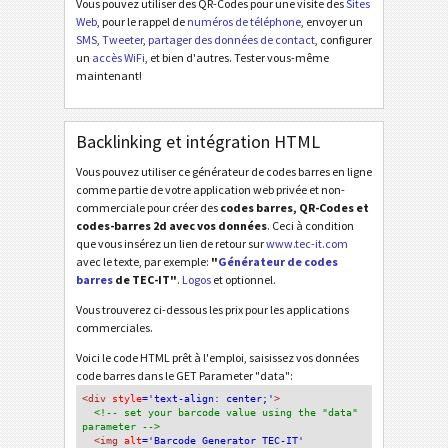
Vous pouvez utiliser des QR-Codes pour une visite des
Sites
Web
, pour le rappel de
numéros de téléphone
, envoyer un
SMS
,
Tweeter
,
partager des données de contact
, configurer
un
accès WiFi
, et bien d'autres. Tester vous-même
maintenant!
Backlinking et intégration HTML
Vous pouvez utiliser ce générateur de codes barres en ligne
comme partie de votre application web privée et non-
commerciale pour créer des
codes barres, QR-Codes et
codes-barres 2d avec vos données
. Ceci à condition
que vous insérez un lien de retour sur
www.tec-it.com
avec le texte, par exemple:
"
Générateur de codes
barres
de TEC-IT"
.
Logos
et optionnel.
Vous trouverez ci-dessous les prix pour les applications
commerciales.
Voici le code HTML prêt à l'emploi, saisissez vos données
code barres dans le GET Parameter "data":
<div
 style
='text-align: center;'
>
<!-- set your barcode value using the "data" 
parameter -->
<img
 alt
='Barcode Generator TEC-IT'