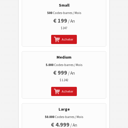
Small
500
Codes-barres / Mois
Codes à barres 2D GS1
€ 199
/ An
$ 247
Banque électronique / SEPA
Acheter
Tagging mobile
Medium
Codes de santé
5.000
Codes-barres / Mois
€ 999
/ An
Codes ISBN
$ 1.242
Cartes de visite
Acheter
Codes calendrier
Large
50.000
Codes-barres / Mois
Wi-Fi codes barres
€ 4.999
/ An