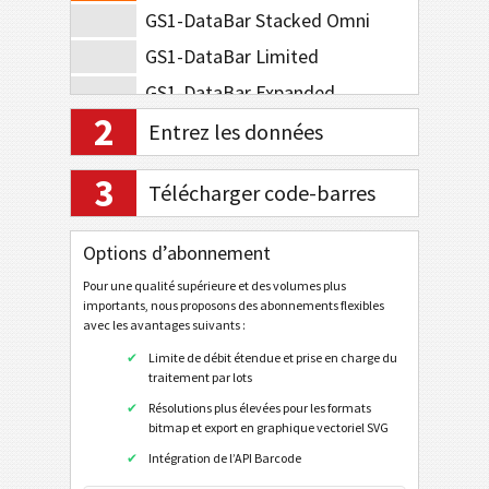
GS1-DataBar Stacked Omni
GS1-DataBar Limited
GS1-DataBar Expanded
2
GS1-DataBar Expanded Stacked
Entrez les données
GS1-128 Composite Symbology
3
Télécharger code-barres
GS1-DataBar Composite
GS1-DataBar Stacked Composite
Options d’abonnement
GS1-DataBar Stacked Omni Composite
Pour une qualité supérieure et des volumes plus
GS1-DataBar Limited Composite
importants, nous proposons des abonnements flexibles
avec les avantages suivants :
GS1-DataBar Expanded Composite
Limite de débit étendue et prise en charge du
GS1-DataBar Expanded Stacked Composite
traitement par lots
Résolutions plus élevées pour les formats
EAN / UPC
bitmap et export en graphique vectoriel SVG
Intégration de l’API Barcode
Codes barres en 2D