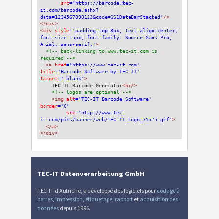
src
='https://barcode.tec-
it.com/barcode.ashx?
data=1234567890123&code=GS1DataBarStacked'
/>
</div>
<div 
style
='padding-top:8px; text-align:center; 
font-size:15px; font-family: Source Sans Pro, 
Arial, sans-serif;'
>
<!-- back-linking to www.tec-it.com is 
required -->
<a 
href
='https://www.tec-it.com'
title
='Barcode Software by TEC-IT'
target
='_blank'
>
TEC-IT Barcode Generator
<br/>
<!-- logos are optional -->
<img 
alt
='TEC-IT Barcode Software'
border
='0'
src
='http://www.tec-
it.com/pics/banner/web/TEC-IT_Logo_75x75.gif'
>
</a>
</div>
TEC-IT Datenverarbeitung GmbH
TEC-IT d'Autriche, a développé des logiciels pour
codage à
barres
,
impression
,
étiquetage
,
rapport
et
acquisition des
données
depuis 1996.