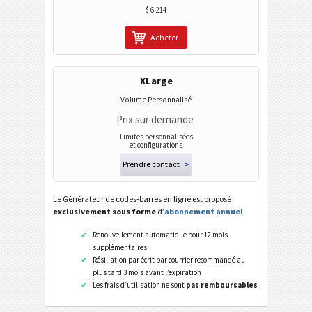
$ 6.214
Acheter
XLarge
Volume Personnalisé
Prix sur demande
Limites personnalisées
et configurations
Prendre contact
>
Le Générateur de codes-barres en ligne est proposé
exclusivement sous forme
d’
abonnement annuel
.
Renouvellement automatique pour 12 mois
supplémentaires
Résiliation par écrit par courrier recommandé au
plus tard 3 mois avant l’expiration
Les frais d’utilisation ne sont
pas remboursables