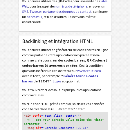
Vous pouvez utiliser des QR-Codes pour une visite des
Sites
Web
, pour le rappel de
numéros de téléphone
, envoyer un
SMS
,
Tweeter
,
partager des données de contact
, configurer
un
accès WiFi
, et bien d'autres. Tester vous-même
maintenant!
Backlinking et intégration HTML
Vous pouvez utiliser ce générateur de codes barres en ligne
comme partie de votre application web privée et non-
commerciale pour créer des
codes barres, QR-Codes et
codes-barres 2d avec vos données
. Ceci à condition
que vous insérez un lien de retour sur
www.tec-it.com
avec le texte, par exemple:
"
Générateur de codes
barres
de TEC-IT"
.
Logos
et optionnel.
Vous trouverez ci-dessous les prix pour les applications
commerciales.
Voici le code HTML prêt à l'emploi, saisissez vos données
code barres dans le GET Parameter "data":
<div
 style
='text-align: center;'
>
<!-- set your barcode value using the "data" 
parameter -->
<img
 alt
='Barcode Generator TEC-IT'