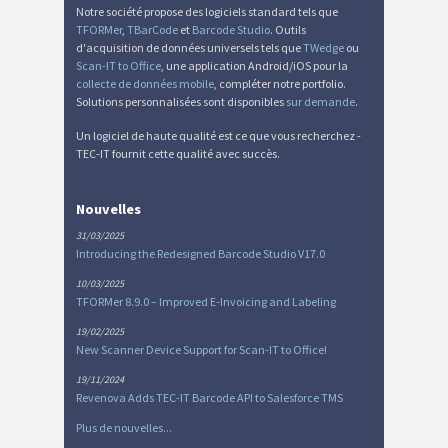
Notre société propose des logiciels standard tels que
TFORMer
,
TBarCode
et
Barcode Studio
. Outils
d'acquisition de données universels tels que
TWedge
ou
Scan-IT to Office
, une application Android/iOS pour la
collecte de données mobile
, compléter notre portfolio.
Solutions personnalisées sont disponibles
sur demande
.
Un logiciel de haute qualité est ce que vous recherchez -
TEC-IT fournit cette qualité avec succès.
Nouvelles
31/03/2025
Introducing the Redesigned Barcode Studio V17.0
10/03/2025
TFORMer 8.9.0 – Improved E-Invoicing and Labeling
19/02/2025
New Scanner Device Support for Scan-IT to Office!
19/11/2024
Revenova Adds TEC-IT Barcode API to Salesforce TMS
Plus de nouvelles...