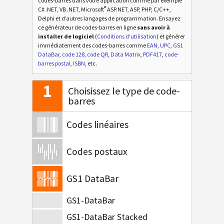
codes-barres dans votre application comme par exemple
®
C# .NET, VB .NET, Microsoft
ASP.NET, ASP, PHP, C/C++,
Delphi et d’autres langages de programmation. Ensayez
ce générateur de codes-barres en ligne
sans avoir à
installer de logiciel
(
Conditions d'utilisation
) et générer
immédiatement des codes-barres comme
EAN
,
UPC
,
GS1
DataBar
,
code 128
,
code QR
,
Data Matrix
,
PDF417
,
code-
barres postal
,
ISBN
, etc.
1
Choisissez le type de code-
barres
Codes linéaires
Codes postaux
GS1 DataBar
GS1-DataBar
GS1-DataBar Stacked