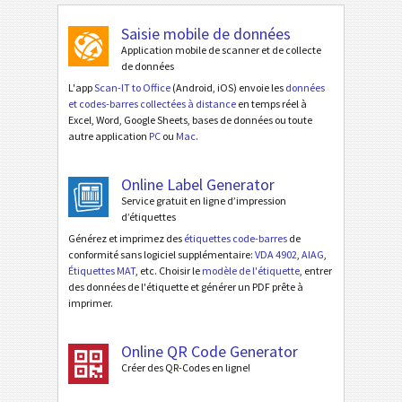
Saisie mobile de données
Application mobile de scanner et de collecte
de données
L'app
Scan-IT to Office
(Android, iOS) envoie les
données
et codes-barres collectées à distance
en temps réel à
Excel, Word, Google Sheets, bases de données ou toute
autre application
PC
ou
Mac
.
Online Label Generator
Service gratuit en ligne d’impression
d’étiquettes
Générez et imprimez des
étiquettes code-barres
de
conformité sans logiciel supplémentaire:
VDA 4902
,
AIAG
,
Étiquettes MAT
, etc. Choisir le
modèle de l'étiquette
, entrer
des données de l'étiquette et générer un PDF prête à
imprimer.
Online QR Code Generator
Créer des QR-Codes en ligne!