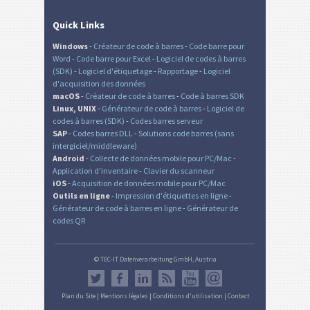
Quick Links
Windows
-
Créateur de code à barres
-
Code barre pour
Word
-
Code barre pour Excel
-
Logiciel de codes à barres
(SDK)
-
Logiciel d'étiquetage
-
Rapportage
-
Logiciel
d'acquisition des données
macOS
-
Créateur de code à barres
-
Code à barres SDK
Linux, UNIX
-
Générateur de code à barres
-
Logiciel de
codes à barres (SDK)
-
Codes barres serveur
SAP
-
Codes barres DLL
-
Solutions code barres (sans
intergiciel/middleware)
Android
-
Collecte de données mobile pour PC/Mac
-
Application d'inventaire
-
Clavier du scanneur
iOS
-
Acquisition de données mobile pour PC/Mac
Outils en ligne
-
Impression d'étiquettes en ligne
-
Générateur de code à barres en ligne
-
Générateur de
codes QR
© TEC-IT Datenverarbeitung GmbH, Austria
Plan du Site
|
Mentions légales
|
Conditions d'utilisation
|
Contact