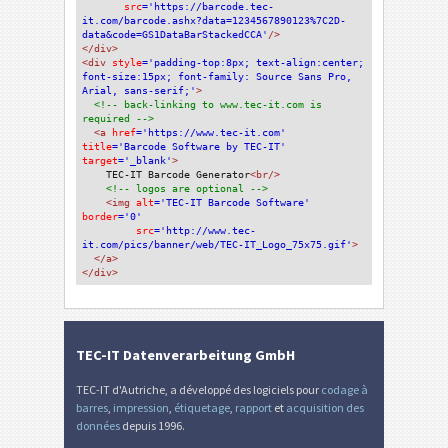
src
='https://barcode.tec-
it.com/barcode.ashx?data=1234567890123%7C2D-
data&code=GS1DataBarStackedCCA'
/>
</div>
<div 
style
='padding-top:8px; text-align:center; 
font-size:15px; font-family: Source Sans Pro, 
Arial, sans-serif;'
>
<!-- back-linking to www.tec-it.com is 
required -->
<a 
href
='https://www.tec-it.com'
title
='Barcode Software by TEC-IT'
target
='_blank'
>
TEC-IT Barcode Generator
<br/>
<!-- logos are optional -->
<img 
alt
='TEC-IT Barcode Software'
border
='0'
src
='http://www.tec-
it.com/pics/banner/web/TEC-IT_Logo_75x75.gif'
>
</a>
</div>
TEC-IT Datenverarbeitung GmbH
TEC-IT d'Autriche, a développé des logiciels pour
codage à
barres
,
impression
,
étiquetage
,
rapport
et
acquisition des
données
depuis 1996.