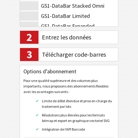
GS1-DataBar Stacked Omni
GS1-DataBar Limited
GS1-DataBar Expanded
2
GS1-DataBar Expanded Stacked
Entrez les données
GS1-128 Composite Symbology
3
Télécharger code-barres
GS1-DataBar Composite
GS1-DataBar Stacked Composite
Options d’abonnement
GS1-DataBar Stacked Omni Composite
Pour une qualité supérieure et des volumes plus
GS1-DataBar Limited Composite
importants, nous proposons des abonnements flexibles
avec les avantages suivants :
GS1-DataBar Expanded Composite
Limite de débit étendue et prise en charge du
GS1-DataBar Expanded Stacked Composite
traitement par lots
Résolutions plus élevées pour les formats
EAN / UPC
bitmap et export en graphique vectoriel SVG
Intégration de l’API Barcode
Codes barres en 2D