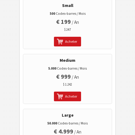
Small
500
Codes-barres / Mois
Codes à barres 2D GS1
€ 199
/ An
$ 247
Banque électronique / SEPA
Acheter
Tagging mobile
Medium
Codes de santé
5.000
Codes-barres / Mois
€ 999
/ An
Codes ISBN
$ 1.242
Cartes de visite
Acheter
Codes calendrier
Large
50.000
Codes-barres / Mois
Wi-Fi codes barres
€ 4.999
/ An