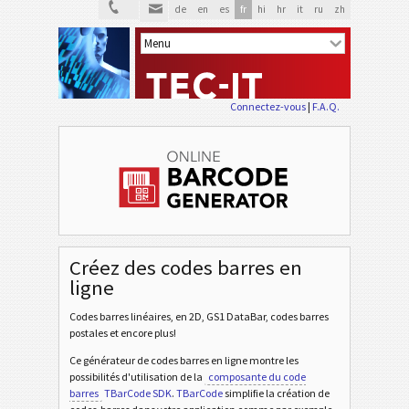
de
en
es
fr
hi
hr
it
ru
zh
Connectez-vous
|
F.A.Q.
Créez des codes barres en
ligne
Codes barres linéaires, en 2D, GS1 DataBar, codes barres
postales et encore plus!
Ce générateur de codes barres en ligne montre les
possibilités d'utilisation de la
composante du code
barres
TBarCode SDK
.
TBarCode
simplifie la création de