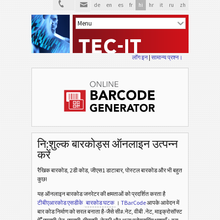
de
en
es
fr
hi
hr
it
ru
zh
लॉग इन
|
सामान्य प्रश्न।
नि:शुल्क बारकोड्स ऑनलाइन उत्पन्न
करें
रैखिक बारकोड, 2डी कोड, जीएस1 डाटाबार, पोस्टल बारकोड और भी बहुत
कुछ!
यह ऑनलाइन बारकोड जनरेटर की क्षमताओं को प्रदर्शित करता है
टीबीएआरकोड एसडीके
बारकोड घटक
।
TBarCode
आपके आवेदन में
बार कोड निर्माण को सरल बनाता है-जैसे सी#.नेट, वीबी .नेट, माइक्रोसॉफ्ट
®