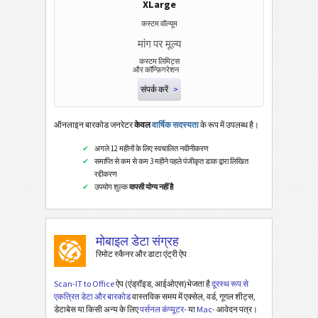
XLarge
कस्टम वॉल्यूम
मांग पर मूल्य
कस्टम लिमिट्स
और कॉन्फ़िगरेशन
संपर्क करें
>
ऑनलाइन बारकोड जनरेटर
केवल
वार्षिक सदस्यता
के रूप में उपलब्ध है।
अगले 12 महीनों के लिए स्वचालित नवीनीकरण
समाप्ति से कम से कम 3 महीने पहले पंजीकृत डाक द्वारा लिखित
रद्दीकरण
उपयोग शुल्क
वापसी योग्य नहीं है
मोबाइल डेटा संग्रह
रिमोट स्कैनर और डाटा एंट्री ऐप
Scan-IT to Office
ऐप (एंड्रॉइड, आईओएस)भेजता है
दूरस्थ रूप से
एकत्रित डेटा और बारकोड
वास्तविक समय में एक्सेल, वर्ड, गूगल शीट्स,
डेटाबेस या किसी अन्य के लिए
पर्सनल कंप्यूटर-
या
Mac-
आवेदन पत्र।