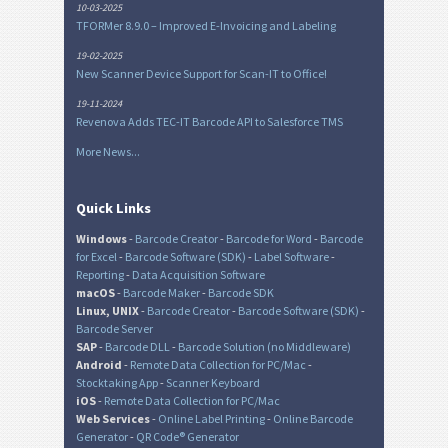
10-03-2025
TFORMer 8.9.0 – Improved E-Invoicing and Labeling
19-02-2025
New Scanner Device Support for Scan-IT to Office!
19-11-2024
Revenova Adds TEC-IT Barcode API to Salesforce TMS
More News...
Quick Links
Windows
-
Barcode Creator
-
Barcode for Word
-
Barcode
for Excel
-
Barcode Software (SDK)
-
Label Software
-
Reporting
-
Data Acquisition Software
macOS
-
Barcode Maker
-
Barcode SDK
Linux, UNIX
-
Barcode Creator
-
Barcode Software (SDK)
-
Barcode Server
SAP
-
Barcode DLL
-
Barcode Solution (no Middleware)
Android
-
Remote Data Collection for PC/Mac
-
Stocktaking App
-
Scanner Keyboard
iOS
-
Remote Data Collection for PC/Mac
Web Services
-
Online Label Printing
-
Online Barcode
Generator
-
QR Code® Generator