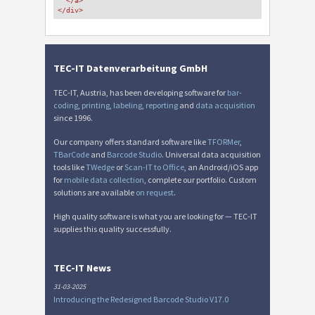
</a>
</div>
TEC-IT Datenverarbeitung GmbH
TEC-IT, Austria, has been developing software for
bar-
coding
,
printing
,
labeling
,
reporting
and
data acquisition
since 1996.
Our company offers standard software like
TFORMer
,
TBarCode
and
Barcode Studio
. Universal data acquisition
tools like
TWedge
or
Scan-IT to Office
, an Android/iOS app
for
mobile data collection
, complete our portfolio. Custom
solutions are available
on request
.
High quality software is what you are looking for — TEC-IT
supplies this quality successfully.
TEC-IT News
31-03-2025
Introducing the Redesigned Barcode Studio V17.0