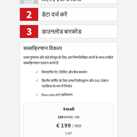
2
डेटा दर्ज करें
इलेक्ट्रॉनिक बैंकिंग/एसईपीए
3
डाउनलोड बारकोड
मोबाइल टैगिंग
क्यूआर कोड
सब्सक्रिप्शन विकल्प
डाटा मैट्रिक्स
उच्च गुणवत्ता और बड़े वॉल्यूम के लिए, हम निम्नलिखित लाभों के साथ लचीले
सब्सक्रिप्शन प्रदान करते हैं:
एज़्टेक
विस्तारित रेट-लिमिट और बैच समर्थन
यूआरएल
बिटमैप फ़ॉर्मेट के लिए उच्च रिज़ॉल्यूशन और SVG वेक्टर
फोन नंबर पर कॉल करें
ग्राफ़िक के रूप में निर्यात
एसएमएस भेजें
Barcode API एकीकरण
ट्विटर प्रोफाइल
Small
ट्विटर ट्वीट
500
बारकोड / माह
€ 199
फेसबुक प्रोफाइल
/ साल
$ 247
फेसबुक लाइक / लाइक