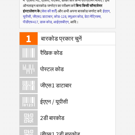
में
एएसपी.नेट, एएसपी, पीएचपी, डेल्फ़ी और अन्य प्रोग्रामिंग भाषाएँ। इस
ऑनलाइन बारकोड-जनरेटर का परीक्षण करें
बिना किसी सॉफ्टवेयर
इंस्टालेशन के
(
सेवा की शर्तें
) और अभी अपना बारकोड जनरेट करें:
ईएएन
,
यूपीसी
,
जीएस1 डाटाबार
,
कोड-128
,
क्यूआर कोड
,
डेटा मैट्रिक्स
,
पीडीएफ417
,
डाक कोड
,
आईएसबीएन
, आदि।
1
बारकोड प्रकार चुनें
रैखिक कोड
पोस्टल कोड
जीएस1 डाटाबार
ईएएन / यूपीसी
2डी बारकोड
जीएस1 2डी बारकोड