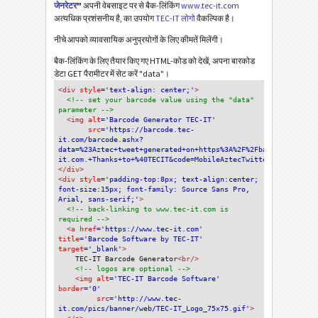
जेनरेटर
"
अपनी वेबसाइट पर से बैक-लिंकिंग
www.tec-it.com
अत्यधिक प्रशंसनीय है, का उपयोग
TEC-IT लोगो
वैकल्पिक है।
नीचे आपको व्यावसायिक अनुप्रयोगों के लिए कीमतें मिलेंगी।
बैक-लिंकिंग के लिए तैयार किए गए HTML-कोड को देखें, अपना बारकोड
डेटा GET पैरामीटर में सेट करें "data"।
<div
 style
='text-align: center;'
>
<!-- set your barcode value using the "data" 
parameter -->
<img
 alt
='Barcode Generator TEC-IT'
src
='https://barcode.tec-
it.com/barcode.ashx?
data=%23Aztec+tweet+generated+on+https%3A%2F%2Fbarcode.tec-
it.com.+Thanks+to+%40TECIT&code=MobileAztecTwitterStatus'
/>
</div>
<div 
style
='padding-top:8px; text-align:center; 
font-size:15px; font-family: Source Sans Pro, 
Arial, sans-serif;'
>
<!-- back-linking to www.tec-it.com is 
required -->
<a 
href
='https://www.tec-it.com'
title
='Barcode Software by TEC-IT'
target
='_blank'
>
TEC-IT Barcode Generator
<br/>
<!-- logos are optional -->
<img 
alt
='TEC-IT Barcode Software'
border
='0'
src
='http://www.tec-
it.com/pics/banner/web/TEC-IT_Logo_75x75.gif'
>