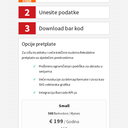
2
GS1 QR Code
Unesite podatke
GS1 DataMatrix
3
Download bar kod
GS1 Digital Link QR code
GS1 Digital Link Data Matrix
Opcije pretplate
Internet bankarstvo / SEPA
Za višu kvalitetu i veće količine nudimo fleksibilne
pretplate sa sljedećim prednostima:
Mobilni oznak
Prošireno ograničenje i podrška za obradu u
serijama
Veće rezolucije za bitmap formate i izvoz kao
Zdravstveni kodovi
SVG vektorska grafika
Integracija Barcode API-ja
ISBN kod
Small
Vizitka karta
500
Barkodovi / Mjesec
€ 199
/ Godina