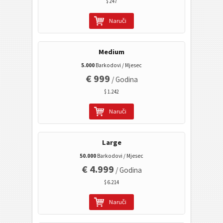
Kalendarni kodovi
$ 247
Naruči
Wi-Fi bar kod
Medium
5.000
Barkodovi / Mjesec
€ 999
/ Godina
$ 1.242
Naruči
Large
50.000
Barkodovi / Mjesec
€ 4.999
/ Godina
$ 6.214
Naruči