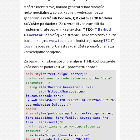
Možete koristiti ovaj barkod generator kao dio vaše
nekomercijalne web-aplikacije ili web-stranice za
generiranje
crtičnih kodova, QR kodova i 2D kodova
sa Vašim podacima
. Za uzvrat, bi vas zamolili da
implementirate back-link sa tekstom
"TEC-IT
Barkod
Generator
"
na vašoj web-stranici. Jako smo zahvalni za
back-linking na
www.tec-it.com
, korištenje našeg
TEC-IT
loga
nije obavezno. U nastavku možete pronaći cijene za
komercijalne primjene.
Za back-linking koristite pripremljeni HTML-kod, postavite
vaše barkod podatke u GET parametru "data".
<div
 style
='text-align: center;'
>
<!-- set your barcode value using the "data" 
parameter -->
<img
 alt
='Barcode Generator TEC-IT'
src
='https://barcode.tec-
it.com/barcode.ashx?
data=01012345678901281721022110ABCD1234%5CF217654&code=GS1Dat
esc=on&dmsize=Default'
/>
</div>
<div 
style
='padding-top:8px; text-align:center; 
font-size:15px; font-family: Source Sans Pro, 
Arial, sans-serif;'
>
<!-- back-linking to www.tec-it.com is 
required -->
<a 
href
='https://www.tec-it.com'
title
='Barcode Software by TEC-IT'