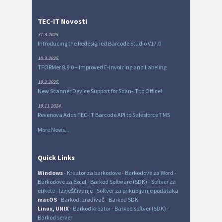
TEC-IT Novosti
31.3.2025.
Introducing the Redesigned Barcode Studio V17.0
10.3.2025.
TFORMer 8.9.0 – Improved E-Invoicing and Labeling
19.2.2025.
New Scanner Device Support for Scan-IT to Office!
19.11.2024.
Revenova Adds TEC-IT Barcode API to Salesforce TMS
More News...
Quick Links
Windows
-
Kreator za barkodove
-
Barkodove za Word
-
Barkodove za Excel
-
Barkod Software (SDK)
-
Softver za
etikete
-
Izvješćivanje
-
Softver za prikupljanje podataka
macOS
-
Barkod izrađivač
-
Barkod SDK
Linux, UNIX
-
Barkod kreator
-
Barkod softver (SDK)
-
Barkod server