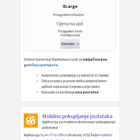
XLarge
Prilagođeni volumen
Cijena na upit
Prilagođeni limiti
i konfiguracije
Kontakt
>
Online Generator Barkodova nudi se
isključivo kao
godišnja pretplata
.
Automatsko produljenje za dodatnih 12 mjeseci
Otkazivanje u pisanom obliku preporučenom
poštom najkasnije 3 mjeseca prije isteka
Naknade za korištenje
nisu povratne
Mobilno prikupljanje podataka
Aplikacija za mobilno skeniranje i prikupljanje
podataka
Aplikacija
Scan-IT to Office
(Android, iOS) šalje
mobilno