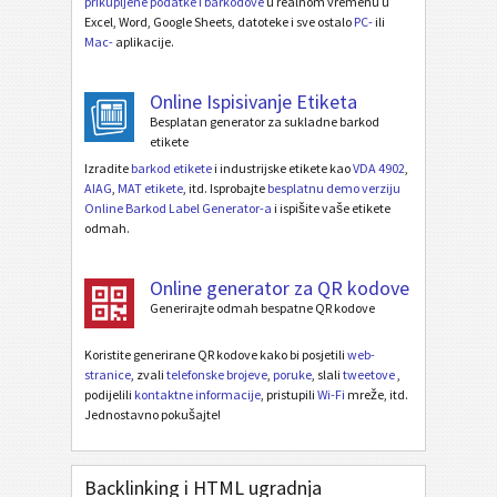
prikupljene podatke i barkodove
u realnom vremenu u
Excel, Word, Google Sheets, datoteke i sve ostalo
PC-
ili
Mac-
aplikacije.
Online Ispisivanje Etiketa
Besplatan generator za sukladne barkod
etikete
Izradite
barkod etikete
i industrijske etikete kao
VDA 4902
,
AIAG
,
MAT etikete
, itd. Isprobajte
besplatnu demo verziju
Online Barkod Label Generator-a
i ispišite vaše etikete
odmah.
Online generator za QR kodove
Generirajte odmah bespatne QR kodove
Koristite generirane QR kodove kako bi posjetili
web-
stranice
, zvali
telefonske brojeve
,
poruke
, slali
tweetove
,
podijelili
kontaktne informacije
, pristupili
Wi-Fi
mreže, itd.
Jednostavno pokušajte!
Backlinking i HTML ugradnja