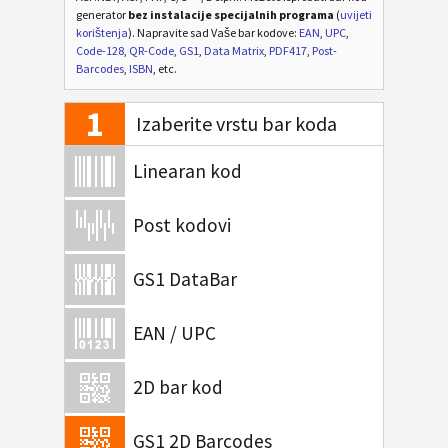
generator
bez instalacije specijalnih programa
(
uvijeti
korištenja
). Napravite sad Vaše bar kodove:
EAN
,
UPC
,
Code-128
,
QR-Code
,
GS1
,
Data Matrix
,
PDF417
,
Post-
Barcodes
,
ISBN
, etc.
1
Izaberite vrstu bar koda
Linearan kod
Post kodovi
GS1 DataBar
EAN / UPC
2D bar kod
GS1 2D Barcodes