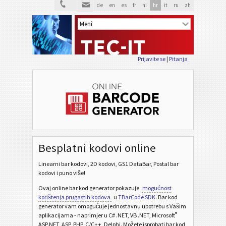
de
en
es
fr
hi
hr
it
ru
zh
Prijavite se
|
Pitanja
Besplatni kodovi online
Linearni bar kodovi, 2D kodovi, GS1 DataBar, Postal bar
kodovi i puno više!
Ovaj online bar kod generator pokazuje
mogućnost
korištenja prugastih kodova
u
TBarCode SDK
. Bar kod
generator vam omogućuje jednostavnu upotrebu s Vašim
®
aplikacijama - naprimjer u C# .NET, VB .NET, Microsoft
ASP.NET, ASP, PHP, C/C++, Delphi. Možete isprobati bar kod