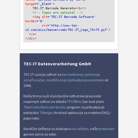
target
='_blank'
>
TEC-IT Barcode Generator
<br/>
<!-- logos are optional -->
<img 
alt
='TEC-IT Barcode Software'
border
='0'
src
='http://www.tec-
it.com/pics/banner/web/TEC-IT_Logo_75x75.gif'
>
</a>
</div>
TEC-IT Datenverarbeitung GmbH
TEC-IT razvija softver za
bar-kodiranje
,
printanje
,
označavanje
,
izvješćivanje
i
prikupljanje podataka
od
1996.
Naša firma nudi standardne softverske proizvode
naprimjer softver za etikete
TFORMer
, bar-kod alate
TBarCode
i
Barcode Studio
, program za prikupljanje
podataka
TWedge
i Android aplikacije za mobilne DAQ i
popis robe.
Naročita rješenja su dostupna
na zahtjev
, naše
preporuke
govore same za sebe.