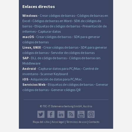
Enlaces directos
Windows
-
Crear códigos de barras
-
Códigos de barras en
Excel
-
Códigos de barras en Word
-
SDK de códigos de
barras
-
Etiquetas de códigos de barras
-
Presentación de
informes
-
Capturar datos
macOS
-
Crear códigos de barras
-
SDK para generar
códigos de barras
Linux, UNIX
-
Crear códigos de barras
-
SDK para generar
códigos de barras
-
Servidor de códigos de barras
SAP
-
DLL de código de barras
-
Códigos de barras sin
Middleware
Android
-
Capturar datos para PC/Mac
-
Control de
inventario
-
Scanner Keyboard
iOS
-
Adquisición de datos para PC/Mac
Servicios Web
-
Etiquetas de códigos de barras
-
Generar
códigos de barras
-
Generar códigos QR
© TEC-IT Datenverarbeitung GmbH, Austria
Mapa del sitio
|
Aviso legal
|
Términos de uso
|
Contacto