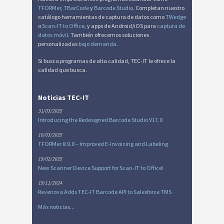
TFORMer
,
TBarCode
y
Barcode Studio
. Completan nuestro
catálogo herramientas de captura de datos como
TWedge
o
Scan-IT to Office
, y apps de Android/iOS para
captura de
datos móvil
. También ofrecemos soluciones
personalizadas
bajo demanda
.
Si busca programas de alta calidad, TEC-IT le ofrece la
calidad que busca.
Noticias TEC-IT
31/03/2025
Introducing the Redesigned Barcode Studio V17.0
10/03/2025
TFORMer 8.9.0 – Improved E-Invoicing and Labeling
19/02/2025
New Scanner Device Support for Scan-IT to Office!
19/11/2024
Revenova Adds TEC-IT Barcode API to Salesforce TMS
Más noticias...