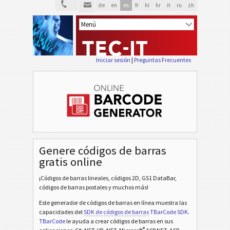
de
en
es
fr
hi
hr
it
ru
zh
Iniciar sesión
|
Preguntas Frecuentes
Genere códigos de barras
gratis online
¡Códigos de barras lineales, códigos 2D, GS1 DataBar,
códigos de barras postales y muchos más!
Este generador de códigos de barras en línea muestra las
capacidades del
SDK de códigos de barras
TBarCode SDK
.
TBarCode
le ayuda a crear códigos de barras en sus
®