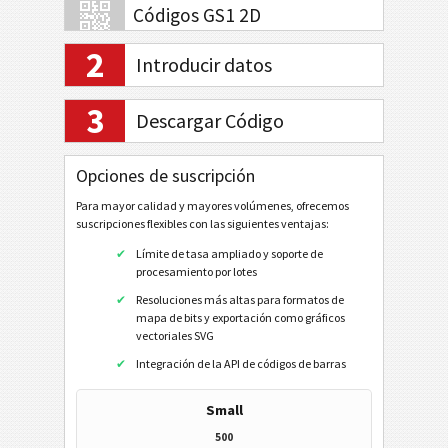
Códigos GS1 2D
2
Introducir datos
Banca electrónica / SEPA
3
Descargar Código
Mobile Tagging
Opciones de suscripción
Códigos de sanidad
Para mayor calidad y mayores volúmenes, ofrecemos
Code32
suscripciones flexibles con las siguientes ventajas:
Flattermarken
Límite de tasa ampliado y soporte de
procesamiento por lotes
HIBC LIC 128
Resoluciones más altas para formatos de
HIBC LIC 39
mapa de bits y exportación como gráficos
vectoriales SVG
HIBC LIC Aztec
Integración de la API de códigos de barras
HIBC LIC Codablock-F
Small
HIBC LIC Data Matrix
500