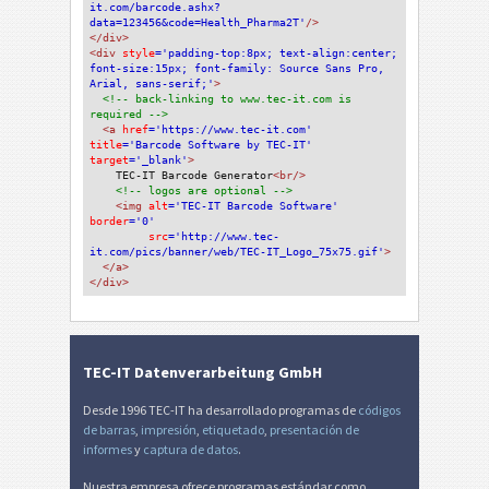
it.com/barcode.ashx?
data=123456&code=Health_Pharma2T'
/>
</div>
<div 
style
='padding-top:8px; text-align:center; 
font-size:15px; font-family: Source Sans Pro, 
Arial, sans-serif;'
>
<!-- back-linking to www.tec-it.com is 
required -->
<a 
href
='https://www.tec-it.com'
title
='Barcode Software by TEC-IT'
target
='_blank'
>
TEC-IT Barcode Generator
<br/>
<!-- logos are optional -->
<img 
alt
='TEC-IT Barcode Software'
border
='0'
src
='http://www.tec-
it.com/pics/banner/web/TEC-IT_Logo_75x75.gif'
>
</a>
</div>
TEC-IT Datenverarbeitung GmbH
Desde 1996 TEC-IT ha desarrollado programas de
códigos
de barras
,
impresión
,
etiquetado
,
presentación de
informes
y
captura de datos
.
Nuestra empresa ofrece programas estándar como