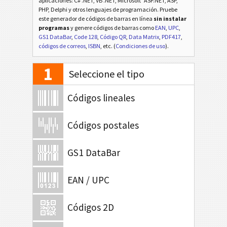
aplicaciones: C# .NET, VB .NET, Microsoft
ASP.NET, ASP,
PHP, Delphi y otros lenguajes de programación. Pruebe
este generador de códigos de barras en línea
sin instalar
programas
y genere códigos de barras como
EAN
,
UPC
,
GS1 DataBar
,
Code 128
,
Código QR
,
Data Matrix
,
PDF417
,
códigos de correos
,
ISBN
, etc. (
Condiciones de uso
).
1
Seleccione el tipo
Códigos lineales
Códigos postales
GS1 DataBar
EAN / UPC
Códigos 2D