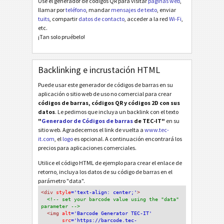
Use el generador de códigos QR para visitar
páginas web
,
llamar por
teléfono
, mandar
mensajes de texto
, enviar
tuits
, compartir
datos de contacto
, acceder a la red
Wi-Fi
,
etc.
¡Tan solo pruébelo!
Backlinking e incrustación HTML
Puede usar este generador de códigos de barras en su
aplicación o sitio web de uso no comercial para crear
códigos de barras, códigos QR y códigos 2D con sus
datos
. Le pedimos que incluya un backlink con el texto
"
Generador de Códigos de barras
de TEC-IT"
en su
sitio web. Agradecemos el link de vuelta a
www.tec-
it.com
, el
logo
es opcional. A continuación encontrará los
precios para aplicaciones comerciales.
Utilice el código HTML de ejemplo para crear el enlace de
retorno, incluya los datos de su código de barras en el
parámetro "data".
<div
 style
='text-align: center;'
>
<!-- set your barcode value using the "data" 
parameter -->
<img
 alt
='Barcode Generator TEC-IT'
src
='https://barcode.tec-