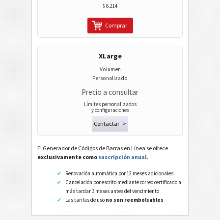
$ 6.214
PPN (Pharmacy Product Number)
PZN7
Comprar
PZN8
XLarge
Códigos ISBN
Volumen
Personalizado
Tarjetas de visita
Precio a consultar
Límites personalizados
y configuraciones
Eventos
Contactar
>
Código Wi-Fi
El Generador de Códigos de Barras en Línea se ofrece
exclusivamente como
suscripción anual
.
Renovación automática por 12 meses adicionales
Cancelación por escrito mediante correo certificado a
más tardar 3 meses antes del vencimiento
Las tarifas de uso
no son reembolsables