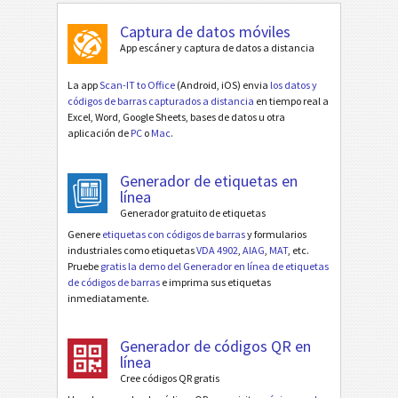
Captura de datos móviles
App escáner y captura de datos a distancia
La app
Scan-IT to Office
(Android, iOS) envia
los datos y
códigos de barras capturados a distancia
en tiempo real a
Excel, Word, Google Sheets, bases de datos u otra
aplicación de
PC
o
Mac
.
Generador de etiquetas en
línea
Generador gratuito de etiquetas
Genere
etiquetas con códigos de barras
y formularios
industriales como etiquetas
VDA 4902
,
AIAG
,
MAT
, etc.
Pruebe
gratis la demo del Generador en línea de etiquetas
de códigos de barras
e imprima sus etiquetas
inmediatamente.
Generador de códigos QR en
línea
Cree códigos QR gratis