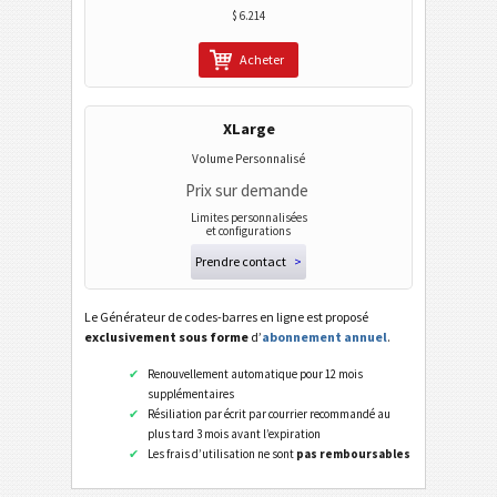
$ 6.214
Acheter
XLarge
Volume Personnalisé
Prix sur demande
Limites personnalisées
et configurations
Prendre contact
>
Le Générateur de codes-barres en ligne est proposé
exclusivement sous forme
d’
abonnement annuel
.
Renouvellement automatique pour 12 mois
supplémentaires
Résiliation par écrit par courrier recommandé au
plus tard 3 mois avant l’expiration
Les frais d’utilisation ne sont
pas remboursables