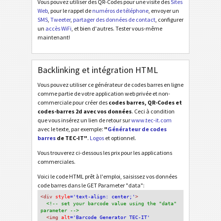
Vous pouvez utiliser des QR-Codes pour une visite des
Sites
Web
, pour le rappel de
numéros de téléphone
, envoyer un
SMS
,
Tweeter
,
partager des données de contact
, configurer
un
accès WiFi
, et bien d'autres. Tester vous-même
maintenant!
Backlinking et intégration HTML
Vous pouvez utiliser ce générateur de codes barres en ligne
comme partie de votre application web privée et non-
commerciale pour créer des
codes barres, QR-Codes et
codes-barres 2d avec vos données
. Ceci à condition
que vous insérez un lien de retour sur
www.tec-it.com
avec le texte, par exemple:
"
Générateur de codes
barres
de TEC-IT"
.
Logos
et optionnel.
Vous trouverez ci-dessous les prix pour les applications
commerciales.
Voici le code HTML prêt à l'emploi, saisissez vos données
code barres dans le GET Parameter "data":
<div
 style
='text-align: center;'
>
<!-- set your barcode value using the "data" 
parameter -->
<img
 alt
='Barcode Generator TEC-IT'