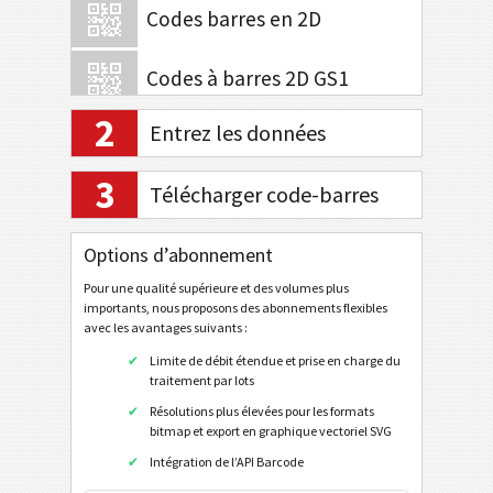
Codes barres en 2D
Codes à barres 2D GS1
2
Entrez les données
Banque électronique / SEPA
3
QR Code EPC V2
Télécharger code-barres
Swiss QR Code v.2.3 (Sans référence)
Options d’abonnement
Swiss QR Code v.2.3 (Creditor Reference)
Pour une qualité supérieure et des volumes plus
Swiss QR Code v.2.3 (Référence QR)
importants, nous proposons des abonnements flexibles
Swiss QR Code v.2.2 (Sans référence)
avec les avantages suivants :
Limite de débit étendue et prise en charge du
Swiss QR Code v.2.2 (Creditor Reference)
traitement par lots
Swiss QR Code v.2.2 (Référence QR)
Résolutions plus élevées pour les formats
bitmap et export en graphique vectoriel SVG
Swiss QR Code v.1.0
Intégration de l’API Barcode
ZATCA QR Code