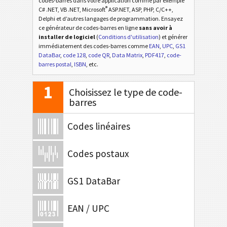
codes-barres dans votre application comme par exemple
®
C# .NET, VB .NET, Microsoft
ASP.NET, ASP, PHP, C/C++,
Delphi et d’autres langages de programmation. Ensayez
ce générateur de codes-barres en ligne
sans avoir à
installer de logiciel
(
Conditions d'utilisation
) et générer
immédiatement des codes-barres comme
EAN
,
UPC
,
GS1
DataBar
,
code 128
,
code QR
,
Data Matrix
,
PDF417
,
code-
barres postal
,
ISBN
, etc.
1
Choisissez le type de code-
barres
Codes linéaires
Codes postaux
GS1 DataBar
EAN / UPC