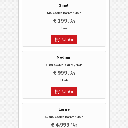
Small
Tagging mobile
500
Codes-barres / Mois
€ 199
/ An
Codes de santé
$ 247
Codes ISBN
Acheter
Cartes de visite
Medium
5.000
Codes-barres / Mois
Codes calendrier
€ 999
/ An
$ 1.242
Wi-Fi codes barres
Acheter
Large
50.000
Codes-barres / Mois
€ 4.999
/ An