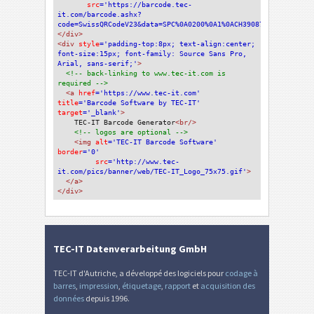
src
='https://barcode.tec-
it.com/barcode.ashx?
code=SwissQRCodeV23&data=SPC%0A0200%0A1%0ACH3908704016075473
</div>
<div 
style
='padding-top:8px; text-align:center; 
font-size:15px; font-family: Source Sans Pro, 
Arial, sans-serif;'
>
<!-- back-linking to www.tec-it.com is 
required -->
<a 
href
='https://www.tec-it.com'
title
='Barcode Software by TEC-IT'
target
='_blank'
>
TEC-IT Barcode Generator
<br/>
<!-- logos are optional -->
<img 
alt
='TEC-IT Barcode Software'
border
='0'
src
='http://www.tec-
it.com/pics/banner/web/TEC-IT_Logo_75x75.gif'
>
</a>
</div>
TEC-IT Datenverarbeitung GmbH
TEC-IT d'Autriche, a développé des logiciels pour
codage à
barres
,
impression
,
étiquetage
,
rapport
et
acquisition des
données
depuis 1996.