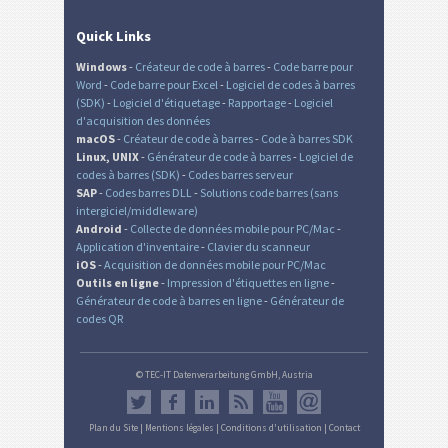
Quick Links
Windows
-
Créateur de code à barres
-
Code barre pour
Word
-
Code barre pour Excel
-
Logiciel de codes à barres
(SDK)
-
Logiciel d'étiquetage
-
Rapportage
-
Logiciel
d'acquisition des données
macOS
-
Créateur de code à barres
-
Code à barres SDK
Linux, UNIX
-
Générateur de code à barres
-
Logiciel de
codes à barres (SDK)
-
Codes barres serveur
SAP
-
Codes barres DLL
-
Solutions code barres (sans
intergiciel/middleware)
Android
-
Collecte de données mobile pour PC/Mac
-
Application d'inventaire
-
Clavier du scanneur
iOS
-
Acquisition de données mobile pour PC/Mac
Outils en ligne
-
Impression d'étiquettes en ligne
-
Générateur de code à barres en ligne
-
Générateur de
codes QR
© TEC-IT Datenverarbeitung GmbH, Austria
Plan du Site
|
Mentions légales
|
Conditions d'utilisation
|
Contact