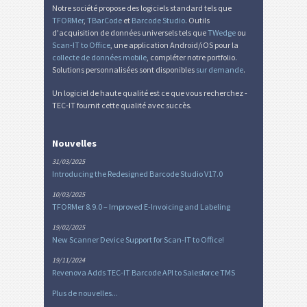
Notre société propose des logiciels standard tels que
TFORMer
,
TBarCode
et
Barcode Studio
. Outils
d'acquisition de données universels tels que
TWedge
ou
Scan-IT to Office
, une application Android/iOS pour la
collecte de données mobile
, compléter notre portfolio.
Solutions personnalisées sont disponibles
sur demande
.
Un logiciel de haute qualité est ce que vous recherchez -
TEC-IT fournit cette qualité avec succès.
Nouvelles
31/03/2025
Introducing the Redesigned Barcode Studio V17.0
10/03/2025
TFORMer 8.9.0 – Improved E-Invoicing and Labeling
19/02/2025
New Scanner Device Support for Scan-IT to Office!
19/11/2024
Revenova Adds TEC-IT Barcode API to Salesforce TMS
Plus de nouvelles...