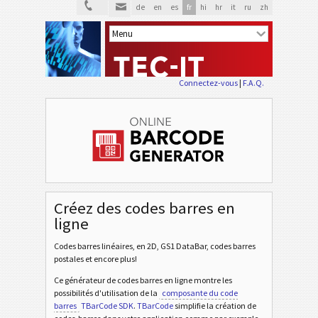
de
en
es
fr
hi
hr
it
ru
zh
Connectez-vous
|
F.A.Q.
Créez des codes barres en
ligne
Codes barres linéaires, en 2D, GS1 DataBar, codes barres
postales et encore plus!
Ce générateur de codes barres en ligne montre les
possibilités d'utilisation de la
composante du code
barres
TBarCode SDK
.
TBarCode
simplifie la création de