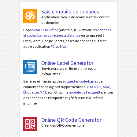
Saisie mobile de données
Application mobile de scanner et de collecte
de données
L'app
Scan-IT to Office
(Android, iOS) envoie les
données
et codes-barres collectées à distance
en temps réel à
Excel, Word, Google Sheets, bases de données ou toute
autre application
PC
ou
Mac
.
Online Label Generator
Service gratuit en ligne d’impression
d’étiquettes
Générez et imprimez des
étiquettes code-barres
de
conformité sans logiciel supplémentaire:
VDA 4902
,
AIAG
,
Étiquettes MAT
, etc. Choisir le
modèle de l'étiquette
, entrer
des données de l'étiquette et générer un PDF prête à
imprimer.
Online QR Code Generator
Créer des QR-Codes en ligne!