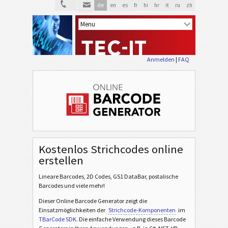
de
en
es
fr
hi
hr
it
ru
zh
Anmelden
|
FAQ
Kostenlos Strichcodes online
erstellen
Lineare Barcodes, 2D Codes, GS1 DataBar, postalische
Barcodes und viele mehr!
Dieser Online Barcode Generator zeigt die
Einsatzmöglichkeiten der
Strichcode-Komponenten
im
TBarCode SDK
. Die einfache Verwendung dieses Barcode