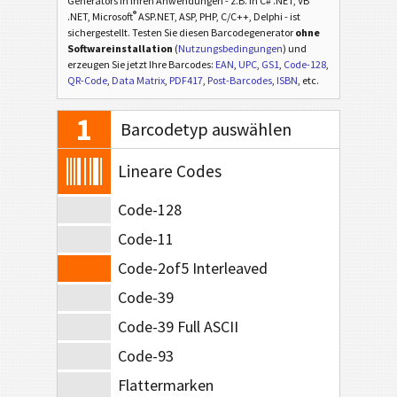
Generators in Ihren Anwendungen - z.B. in C# .NET, VB
®
.NET, Microsoft
ASP.NET, ASP, PHP, C/C++, Delphi - ist
sichergestellt. Testen Sie diesen Barcodegenerator
ohne
Softwareinstallation
(
Nutzungsbedingungen
) und
erzeugen Sie jetzt Ihre Barcodes:
EAN
,
UPC
,
GS1
,
Code-128
,
QR-Code
,
Data Matrix
,
PDF417
,
Post-Barcodes
,
ISBN
, etc.
1
Barcodetyp auswählen
Lineare Codes
Code-128
Code-11
Code-2of5 Interleaved
Code-39
Code-39 Full ASCII
Code-93
Flattermarken