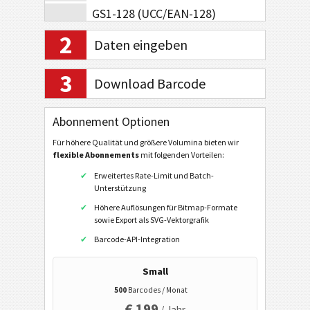
GS1-128 (UCC/EAN-128)
MSI
2
Daten eingeben
Pharmacode Einspur
3
Pharmacode Zweispur
Download Barcode
Telepen Alpha
Abonnement Optionen
Post-Codes
Für höhere Qualität und größere Volumina bieten wir
flexible Abonnements
mit folgenden Vorteilen:
GS1 DataBar
Erweitertes Rate-Limit und Batch-
Unterstützung
EAN / UPC
Höhere Auflösungen für Bitmap-Formate
sowie Export als SVG-Vektorgrafik
Barcode-API-Integration
2D Barcodes
Small
GS1 2D Barcodes
500
Barcodes / Monat
€ 199
/ Jahr