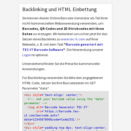
Backlinking und HTML Einbettung
Sie können diesen Online Barcode-Generator als Teil Ihrer
nicht-kommerziellen Webanwendung verwenden, um
Barcodes, QR-Codes und 2D Strichcodes mit Ihren
Daten
zu erzeugen. Wir bedanken uns schon jetzt für das
Setzen eines Backlinks zu
www.tec-it.com
auf Ihrer
Webseite, z. B. mit dem Text
"
Barcode generiert mit
TEC-IT Barcode Software
"
. Die Verwendung unserer
Logos
ist optional.
Untenstehend finden Sie die Preise für kommerzielle
Anwendungen.
Für Backlinking verwenden Sie bitte den angegebenen
HTML-Code, setzen Sie Ihre Barcodedaten im GET
Parameter "data".
<div
 style
='text-align: center;'
>
<!-- set your barcode value using the "data" 
parameter -->
<img
 alt
='Barcode Generator TEC-IT'
src
='https://barcode.tec-
it.com/barcode.ashx?
data=1234567890&code=Code25IL'
/>
</div>
<div 
style
='padding-top:8px; text-align:center; 