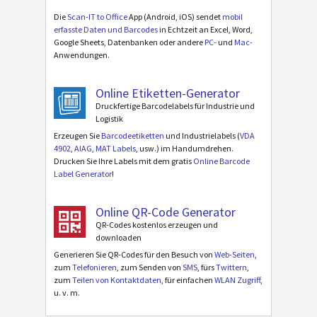
Die
Scan-IT to Office
App (Android, iOS) sendet
mobil
erfasste Daten und Barcodes
in Echtzeit an Excel, Word,
Google Sheets, Datenbanken oder andere
PC-
und
Mac-
Anwendungen.
Online Etiketten-Generator
Druckfertige Barcodelabels für Industrie und
Logistik
Erzeugen Sie
Barcodeetiketten
und Industrielabels (
VDA
4902
,
AIAG
,
MAT Labels
, usw.) im Handumdrehen.
Drucken Sie Ihre Labels mit dem gratis
Online Barcode
Label Generator
!
Online QR-Code Generator
QR-Codes kostenlos erzeugen und
downloaden
Generieren Sie QR-Codes für den Besuch von
Web-Seiten
,
zum
Telefonieren
, zum Senden von
SMS
, fürs
Twittern
,
zum
Teilen von Kontaktdaten
, für einfachen
WLAN Zugriff
,
u. v. m.