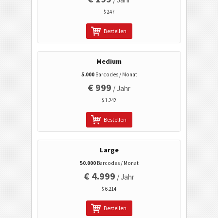
Electronic Banking / SEPA
$ 247
Bestellen
Mobile Tagging
Gesundheitswesen
Medium
5.000
Barcodes / Monat
ISBN Codes
€ 999
/ Jahr
$ 1.242
Visitenkarten
Bestellen
Kalender Codes
Large
50.000
Barcodes / Monat
Wi-Fi Barcodes
€ 4.999
/ Jahr
$ 6.214
Bestellen