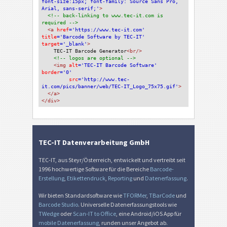
font-size:15px; font-family: Source Sans Pro, 
Arial, sans-serif;'
>
<!-- back-linking to www.tec-it.com is 
required -->
<a 
href
='https://www.tec-it.com'
title
='Barcode Software by TEC-IT'
target
='_blank'
>
TEC-IT Barcode Generator
<br/>
<!-- logos are optional -->
<img 
alt
='TEC-IT Barcode Software'
border
='0'
src
='http://www.tec-
it.com/pics/banner/web/TEC-IT_Logo_75x75.gif'
>
</a>
</div>
TEC-IT Datenverarbeitung GmbH
TEC-IT, aus Steyr/Österreich, entwickelt und vertreibt seit
1996 hochwertige Software für die Bereiche
Barcode-
Erstellung
,
Etikettendruck
,
Reporting
und
Datenerfassung
.
Wir bieten Standardsoftware wie
TFORMer
,
TBarCode
und
Barcode Studio
. Universelle Datenerfassungstools wie
TWedge
oder
Scan-IT to Office
, eine Android/iOS App für
mobile Datenerfassung
, runden unser Angebot ab.