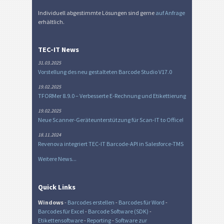
Individuell abgestimmte Lösungen sind gerne
auf Anfrage
erhältlich.
TEC-IT News
31.03.2025
Vorstellung des neu gestalteten Barcode Studio V17.0
19.02.2025
TFORMer 8.9.0 – Verbesserte E-Rechnung und Etikettierung
19.02.2025
Neue Scanner-Geräteunterstützung für Scan-IT to Office!
18.11.2024
Revenova integriert TEC-IT Barcode-API in Salesforce-TMS
Weitere News...
Quick Links
Windows
-
Barcodes erstellen
-
Barcodes für Word
-
Barcodes für Excel
-
Barcode Software (SDK)
-
Etikettensoftware
-
Reporting
-
Software zur