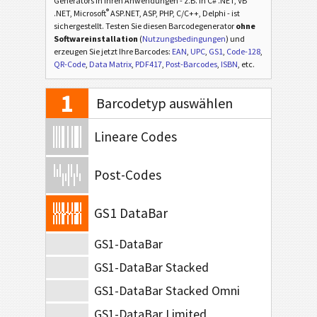
Generators in Ihren Anwendungen - z.B. in C# .NET, VB
®
.NET, Microsoft
ASP.NET, ASP, PHP, C/C++, Delphi - ist
sichergestellt. Testen Sie diesen Barcodegenerator
ohne
Softwareinstallation
(
Nutzungsbedingungen
) und
erzeugen Sie jetzt Ihre Barcodes:
EAN
,
UPC
,
GS1
,
Code-128
,
QR-Code
,
Data Matrix
,
PDF417
,
Post-Barcodes
,
ISBN
, etc.
1
Barcodetyp auswählen
Lineare Codes
Post-Codes
GS1 DataBar
GS1-DataBar
GS1-DataBar Stacked
GS1-DataBar Stacked Omni
GS1-DataBar Limited