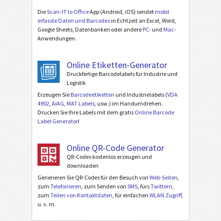
Die
Scan-IT to Office
App (Android, iOS) sendet
mobil
erfasste Daten und Barcodes
in Echtzeit an Excel, Word,
Google Sheets, Datenbanken oder andere
PC-
und
Mac-
Anwendungen.
Online Etiketten-Generator
Druckfertige Barcodelabels für Industrie und
Logistik
Erzeugen Sie
Barcodeetiketten
und Industrielabels (
VDA
4902
,
AIAG
,
MAT Labels
, usw.) im Handumdrehen.
Drucken Sie Ihre Labels mit dem gratis
Online Barcode
Label Generator
!
Online QR-Code Generator
QR-Codes kostenlos erzeugen und
downloaden
Generieren Sie QR-Codes für den Besuch von
Web-Seiten
,
zum
Telefonieren
, zum Senden von
SMS
, fürs
Twittern
,
zum
Teilen von Kontaktdaten
, für einfachen
WLAN Zugriff
,
u. v. m.