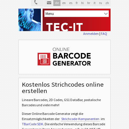
de
en
es
fr
hi
hr
it
ru
zh
Anmelden
|
FAQ
Kostenlos Strichcodes online
erstellen
Lineare Barcodes, 2D Codes, GS1 DataBar, postalische
Barcodes und viele mehr!
Dieser Online Barcode Generator zeigt die
Einsatzmöglichkeiten der
Strichcode-Komponenten
im
TBarCode SDK
. Die einfache Verwendung dieses Barcode