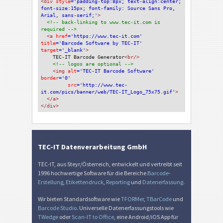
<div 
style
='padding-top:8px; text-align:center; 
font-size:15px; font-family: Source Sans Pro, 
Arial, sans-serif;'
>
<!-- back-linking to www.tec-it.com is 
required -->
<a 
href
='https://www.tec-it.com'
title
='Barcode Software by TEC-IT'
target
='_blank'
>
TEC-IT Barcode Generator
<br/>
<!-- logos are optional -->
<img 
alt
='TEC-IT Barcode Software'
border
='0'
src
='http://www.tec-
it.com/pics/banner/web/TEC-IT_Logo_75x75.gif'
>
</a>
</div>
TEC-IT Datenverarbeitung GmbH
TEC-IT, aus Steyr/Österreich, entwickelt und vertreibt seit
1996 hochwertige Software für die Bereiche
Barcode-
Erstellung
,
Etikettendruck
,
Reporting
und
Datenerfassung
.
Wir bieten Standardsoftware wie
TFORMer
,
TBarCode
und
Barcode Studio
. Universelle Datenerfassungstools wie
TWedge
oder
Scan-IT to Office
, eine Android/iOS App für