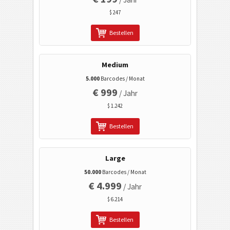
$ 247
Electronic Banking / SEPA
Bestellen
Mobile Tagging
Medium
Gesundheitswesen
5.000
Barcodes / Monat
€ 999
/ Jahr
$ 1.242
ISBN Codes
Bestellen
Visitenkarten
Large
Kalender Codes
50.000
Barcodes / Monat
€ 4.999
/ Jahr
Wi-Fi Barcodes
$ 6.214
Bestellen