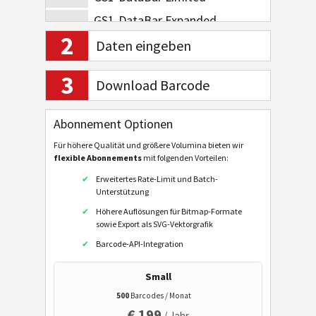
GS1-DataBar Expanded
2
GS1-DataBar Expanded Stacked
Daten eingeben
GS1-128 Composite Symbology
3
Download Barcode
GS1-DataBar Composite
GS1-DataBar Stacked Composite
Abonnement Optionen
GS1-DataBar Stacked Omni Composite
Für höhere Qualität und größere Volumina bieten wir
GS1-DataBar Limited Composite
flexible Abonnements
mit folgenden Vorteilen:
Erweitertes Rate-Limit und Batch-
GS1-DataBar Expanded Composite
Unterstützung
GS1-DataBar Expanded Stacked Composite
Höhere Auflösungen für Bitmap-Formate
sowie Export als SVG-Vektorgrafik
EAN / UPC
Barcode-API-Integration
2D Barcodes
Small
500
Barcodes / Monat
GS1 2D Barcodes
€ 199
/ Jahr