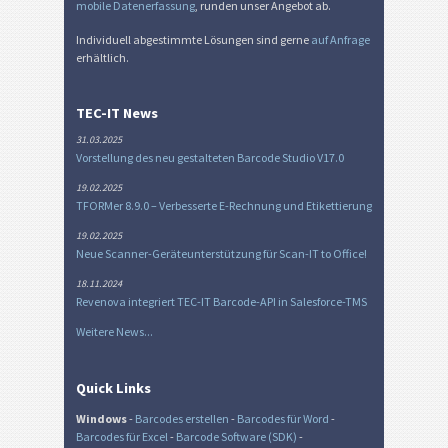
mobile Datenerfassung
, runden unser Angebot ab.
Individuell abgestimmte Lösungen sind gerne
auf Anfrage
erhältlich.
TEC-IT News
31.03.2025
Vorstellung des neu gestalteten Barcode Studio V17.0
19.02.2025
TFORMer 8.9.0 – Verbesserte E-Rechnung und Etikettierung
19.02.2025
Neue Scanner-Geräteunterstützung für Scan-IT to Office!
18.11.2024
Revenova integriert TEC-IT Barcode-API in Salesforce-TMS
Weitere News...
Quick Links
Windows
-
Barcodes erstellen
-
Barcodes für Word
-
Barcodes für Excel
-
Barcode Software (SDK)
-