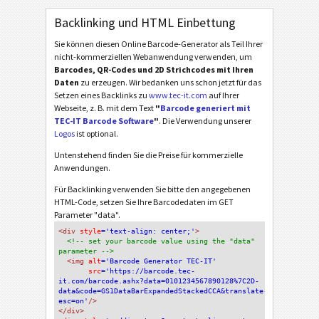
Backlinking und HTML Einbettung
Sie können diesen Online Barcode-Generator als Teil Ihrer
nicht-kommerziellen Webanwendung verwenden, um
Barcodes, QR-Codes und 2D Strichcodes mit Ihren
Daten
zu erzeugen. Wir bedanken uns schon jetzt für das
Setzen eines Backlinks zu
www.tec-it.com
auf Ihrer
Webseite, z. B. mit dem Text
"
Barcode generiert mit
TEC-IT Barcode Software
"
. Die Verwendung unserer
Logos
ist optional.
Untenstehend finden Sie die Preise für kommerzielle
Anwendungen.
Für Backlinking verwenden Sie bitte den angegebenen
HTML-Code, setzen Sie Ihre Barcodedaten im GET
Parameter "data".
<div
 style
='text-align: center;'
>
<!-- set your barcode value using the "data" 
parameter -->
<img
 alt
='Barcode Generator TEC-IT'
src
='https://barcode.tec-
it.com/barcode.ashx?data=0101234567890128%7C2D-
data&code=GS1DataBarExpandedStackedCCA&translate-
esc=on'
/>
</div>