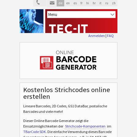
de
en
es
fr
hi
hr
it
ru
zh
Anmelden
|
FAQ
Kostenlos Strichcodes online
erstellen
Lineare Barcodes, 2D Codes, GS1 DataBar, postalische
Barcodes und viele mehr!
Dieser Online Barcode Generator zeigt die
Einsatzmöglichkeiten der
Strichcode-Komponenten
im
TBarCode SDK
. Die einfache Verwendung dieses Barcode