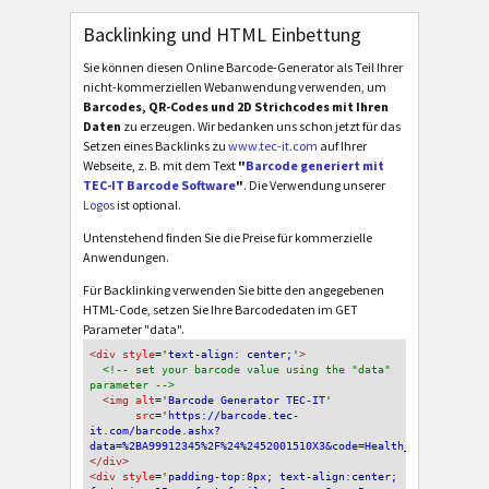
Backlinking und HTML Einbettung
Sie können diesen Online Barcode-Generator als Teil Ihrer
nicht-kommerziellen Webanwendung verwenden, um
Barcodes, QR-Codes und 2D Strichcodes mit Ihren
Daten
zu erzeugen. Wir bedanken uns schon jetzt für das
Setzen eines Backlinks zu
www.tec-it.com
auf Ihrer
Webseite, z. B. mit dem Text
"
Barcode generiert mit
TEC-IT Barcode Software
"
. Die Verwendung unserer
Logos
ist optional.
Untenstehend finden Sie die Preise für kommerzielle
Anwendungen.
Für Backlinking verwenden Sie bitte den angegebenen
HTML-Code, setzen Sie Ihre Barcodedaten im GET
Parameter "data".
<div
 style
='text-align: center;'
>
<!-- set your barcode value using the "data" 
parameter -->
<img
 alt
='Barcode Generator TEC-IT'
src
='https://barcode.tec-
it.com/barcode.ashx?
data=%2BA99912345%2F%24%2452001510X3&code=Health_HIBCLICQR'
/>
</div>
<div 
style
='padding-top:8px; text-align:center; 