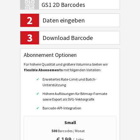
GS1 2D Barcodes
2
Daten eingeben
Electronic Banking / SEPA
3
Download Barcode
Mobile Tagging
Abonnement Optionen
Gesundheitswesen
Für höhere Qualität und größere Volumina bieten wir
Code32
flexible Abonnements
mit folgenden Vorteilen:
Flattermarken
Erweitertes Rate-Limit und Batch-
Unterstützung
HIBC LIC 128
Höhere Auflösungen für Bitmap-Formate
HIBC LIC 39
sowie Export als SVG-Vektorgrafik
Barcode-API-Integration
HIBC LIC Aztec
HIBC LIC Codablock-F
Small
HIBC LIC Data Matrix
500
Barcodes / Monat
€ 199
/ Jahr