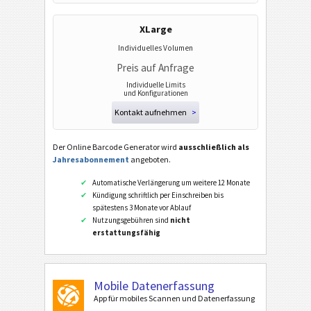
PPN (Pharmacy Product Number)
XLarge
PZN7
Individuelles Volumen
PZN8
Preis auf Anfrage
ISBN Codes
Individuelle Limits
und Konfigurationen
Kontakt aufnehmen
>
Visitenkarten
Der Online Barcode Generator wird
ausschließlich als
Jahresabonnement
angeboten.
Kalender Codes
Automatische Verlängerung um weitere 12 Monate
Kündigung schriftlich per Einschreiben bis
Wi-Fi Barcodes
spätestens 3 Monate vor Ablauf
Nutzungsgebühren sind
nicht
erstattungsfähig
Mobile Datenerfassung
App für mobiles Scannen und Datenerfassung