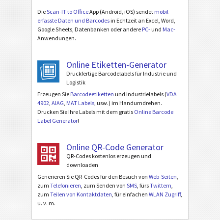
Die
Scan-IT to Office
App (Android, iOS) sendet
mobil
erfasste Daten und Barcodes
in Echtzeit an Excel, Word,
Google Sheets, Datenbanken oder andere
PC-
und
Mac-
Anwendungen.
Online Etiketten-Generator
Druckfertige Barcodelabels für Industrie und
Logistik
Erzeugen Sie
Barcodeetiketten
und Industrielabels (
VDA
4902
,
AIAG
,
MAT Labels
, usw.) im Handumdrehen.
Drucken Sie Ihre Labels mit dem gratis
Online Barcode
Label Generator
!
Online QR-Code Generator
QR-Codes kostenlos erzeugen und
downloaden
Generieren Sie QR-Codes für den Besuch von
Web-Seiten
,
zum
Telefonieren
, zum Senden von
SMS
, fürs
Twittern
,
zum
Teilen von Kontaktdaten
, für einfachen
WLAN Zugriff
,
u. v. m.