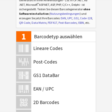
Generators in Ihren Anwendungen - z.B. in C# .NET, VB
®
.NET, Microsoft
ASP.NET, ASP, PHP, C/C++, Delphi - ist
sichergestellt. Testen Sie diesen Barcodegenerator
ohne
Softwareinstallation
(
Nutzungsbedingungen
) und
erzeugen Sie jetzt Ihre Barcodes:
EAN
,
UPC
,
GS1
,
Code-128
,
QR-Code
,
Data Matrix
,
PDF417
,
Post-Barcodes
,
ISBN
, etc.
1
Barcodetyp auswählen
Lineare Codes
Post-Codes
GS1 DataBar
EAN / UPC
2D Barcodes