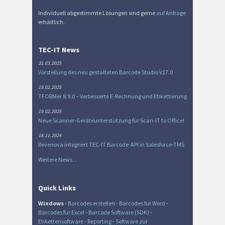
Individuell abgestimmte Lösungen sind gerne
auf Anfrage
erhältlich.
TEC-IT News
31.03.2025
Vorstellung des neu gestalteten Barcode Studio V17.0
19.02.2025
TFORMer 8.9.0 – Verbesserte E-Rechnung und Etikettierung
19.02.2025
Neue Scanner-Geräteunterstützung für Scan-IT to Office!
18.11.2024
Revenova integriert TEC-IT Barcode-API in Salesforce-TMS
Weitere News...
Quick Links
Windows
-
Barcodes erstellen
-
Barcodes für Word
-
Barcodes für Excel
-
Barcode Software (SDK)
-
Etikettensoftware
-
Reporting
-
Software zur