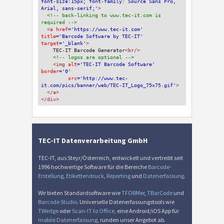
font-size:15px; font-family: Source Sans Pro, 
Arial, sans-serif;'
>
<!-- back-linking to www.tec-it.com is 
required -->
<a 
href
='https://www.tec-it.com'
title
='Barcode Software by TEC-IT'
target
='_blank'
>
TEC-IT Barcode Generator
<br/>
<!-- logos are optional -->
<img 
alt
='TEC-IT Barcode Software'
border
='0'
src
='http://www.tec-
it.com/pics/banner/web/TEC-IT_Logo_75x75.gif'
>
</a>
</div>
TEC-IT Datenverarbeitung GmbH
TEC-IT, aus Steyr/Österreich, entwickelt und vertreibt seit
1996 hochwertige Software für die Bereiche
Barcode-
Erstellung
,
Etikettendruck
,
Reporting
und
Datenerfassung
.
Wir bieten Standardsoftware wie
TFORMer
,
TBarCode
und
Barcode Studio
. Universelle Datenerfassungstools wie
TWedge
oder
Scan-IT to Office
, eine Android/iOS App für
mobile Datenerfassung
, runden unser Angebot ab.