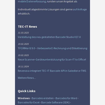
mobile Datenerfassung
, runden unser Angebot ab.
Individuell abgestimmte Lösungen sind gerne
auf Anfrage
erhältlich.
TEC-IT News
31.03.2025
Vorstellung des neu gestalteten Barcode Studio V17.0
19.02.2025
TFORMer 8.9.0 – Verbesserte E-Rechnung und Etikettierung
19.02.2025
Neue Scanner-Geräteunterstützung für Scan-IT to Office!
18.11.2024
Revenova integriert TEC-IT Barcode-API in Salesforce-TMS
Weitere News...
Quick Links
Windows
-
Barcodes erstellen
-
Barcodes für Word
-
Barcodes für Excel
-
Barcode Software (SDK)
-