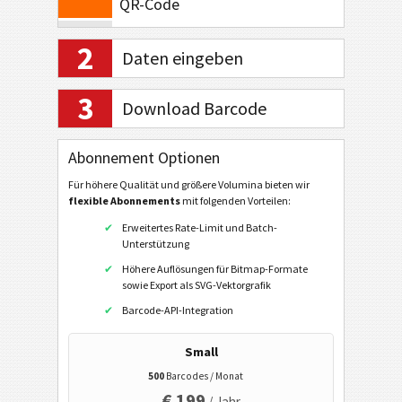
QR-Code
QR-Code (Mobile/Smartphone)
2
Daten eingeben
Data Matrix
Aztec
3
Download Barcode
Codablock-F
MaxiCode
Abonnement Optionen
MicroPDF417
Für höhere Qualität und größere Volumina bieten wir
flexible Abonnements
mit folgenden Vorteilen:
PDF417
Erweitertes Rate-Limit und Batch-
Micro QR Code
Unterstützung
Han Xin
Höhere Auflösungen für Bitmap-Formate
sowie Export als SVG-Vektorgrafik
DotCode
Barcode-API-Integration
Royal Mail Mailmark 2D
Small
NTIN Code
500
Barcodes / Monat
PPN Code
€ 199
/ Jahr