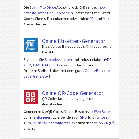
Die
Scan-IT to Office
App (Android, iOS) sendet
mobil
erfasste Daten und Barcodes
in Echtzeit an Excel, Word,
Google Sheets, Datenbanken oder andere
PC-
und
Mac-
Anwendungen.
Online Etiketten-Generator
Druckfertige Barcodelabels für Industrie und
Logistik
Erzeugen Sie
Barcodeetiketten
und Industrielabels (
VDA
4902
,
AIAG
,
MAT Labels
, usw.) im Handumdrehen.
Drucken Sie Ihre Labels mit dem gratis
Online Barcode
Label Generator
!
Online QR-Code Generator
QR-Codes kostenlos erzeugen und
downloaden
Generieren Sie QR-Codes für den Besuch von
Web-Seiten
,
zum
Telefonieren
, zum Senden von
SMS
, fürs
Twittern
,
zum
Teilen von Kontaktdaten
, für einfachen
WLAN Zugriff
,
u. v. m.