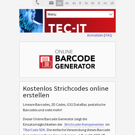
de
en
es
fr
hi
hr
it
ru
zh
Anmelden
|
FAQ
Kostenlos Strichcodes online
erstellen
Lineare Barcodes, 2D Codes, GS1 DataBar, postalische
Barcodes und viele mehr!
Dieser Online Barcode Generator zeigt die
Einsatzmöglichkeiten der
Strichcode-Komponenten
im
TBarCode SDK
. Die einfache Verwendung dieses Barcode