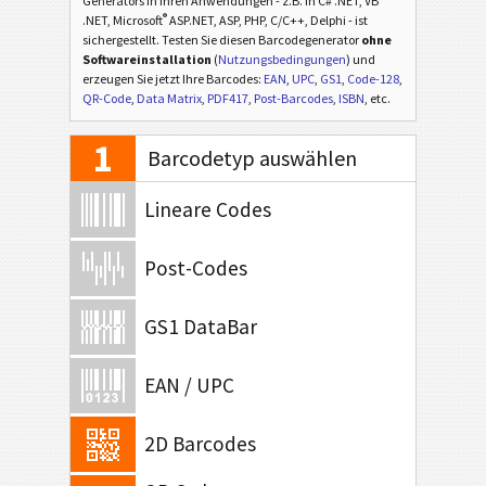
Generators in Ihren Anwendungen - z.B. in C# .NET, VB
®
.NET, Microsoft
ASP.NET, ASP, PHP, C/C++, Delphi - ist
sichergestellt. Testen Sie diesen Barcodegenerator
ohne
Softwareinstallation
(
Nutzungsbedingungen
) und
erzeugen Sie jetzt Ihre Barcodes:
EAN
,
UPC
,
GS1
,
Code-128
,
QR-Code
,
Data Matrix
,
PDF417
,
Post-Barcodes
,
ISBN
, etc.
1
Barcodetyp auswählen
Lineare Codes
Post-Codes
GS1 DataBar
EAN / UPC
2D Barcodes