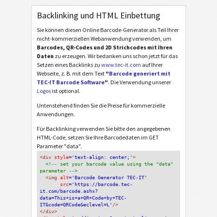
Backlinking und HTML Einbettung
Sie können diesen Online Barcode-Generator als Teil Ihrer
nicht-kommerziellen Webanwendung verwenden, um
Barcodes, QR-Codes und 2D Strichcodes mit Ihren
Daten
zu erzeugen. Wir bedanken uns schon jetzt für das
Setzen eines Backlinks zu
www.tec-it.com
auf Ihrer
Webseite, z. B. mit dem Text
"
Barcode generiert mit
TEC-IT Barcode Software
"
. Die Verwendung unserer
Logos
ist optional.
Untenstehend finden Sie die Preise für kommerzielle
Anwendungen.
Für Backlinking verwenden Sie bitte den angegebenen
HTML-Code, setzen Sie Ihre Barcodedaten im GET
Parameter "data".
<div
 style
='text-align: center;'
>
<!-- set your barcode value using the "data" 
parameter -->
<img
 alt
='Barcode Generator TEC-IT'
src
='https://barcode.tec-
it.com/barcode.ashx?
data=This+is+a+QR+Code+by+TEC-
IT&code=QRCode&eclevel=L'
/>
</div>