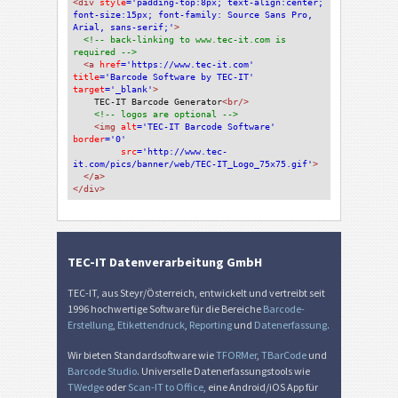
<div 
style
='padding-top:8px; text-align:center; 
font-size:15px; font-family: Source Sans Pro, 
Arial, sans-serif;'
>
<!-- back-linking to www.tec-it.com is 
required -->
<a 
href
='https://www.tec-it.com'
title
='Barcode Software by TEC-IT'
target
='_blank'
>
TEC-IT Barcode Generator
<br/>
<!-- logos are optional -->
<img 
alt
='TEC-IT Barcode Software'
border
='0'
src
='http://www.tec-
it.com/pics/banner/web/TEC-IT_Logo_75x75.gif'
>
</a>
</div>
TEC-IT Datenverarbeitung GmbH
TEC-IT, aus Steyr/Österreich, entwickelt und vertreibt seit
1996 hochwertige Software für die Bereiche
Barcode-
Erstellung
,
Etikettendruck
,
Reporting
und
Datenerfassung
.
Wir bieten Standardsoftware wie
TFORMer
,
TBarCode
und
Barcode Studio
. Universelle Datenerfassungstools wie
TWedge
oder
Scan-IT to Office
, eine Android/iOS App für