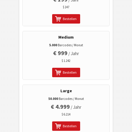
GS1 2D Barcodes
$ 247
Bestellen
Electronic Banking / SEPA
Medium
Mobile Tagging
5.000
Barcodes / Monat
€ 999
/ Jahr
Gesundheitswesen
$ 1.242
ISBN Codes
Bestellen
Visitenkarten
Large
50.000
Barcodes / Monat
Kalender Codes
€ 4.999
/ Jahr
$ 6.214
Wi-Fi Barcodes
Bestellen