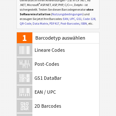
Generators in Ihren Anwendungen - z.B. in C# .NET, VB
®
.NET, Microsoft
ASP.NET, ASP, PHP, C/C++, Delphi - ist
sichergestellt. Testen Sie diesen Barcodegenerator
ohne
Softwareinstallation
(
Nutzungsbedingungen
) und
erzeugen Sie jetzt Ihre Barcodes:
EAN
,
UPC
,
GS1
,
Code-128
,
QR-Code
,
Data Matrix
,
PDF417
,
Post-Barcodes
,
ISBN
, etc.
1
Barcodetyp auswählen
Lineare Codes
Post-Codes
GS1 DataBar
EAN / UPC
2D Barcodes