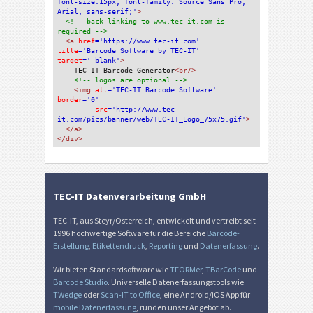
font-size:15px; font-family: Source Sans Pro, 
Arial, sans-serif;'
>
<!-- back-linking to www.tec-it.com is 
required -->
<a 
href
='https://www.tec-it.com'
title
='Barcode Software by TEC-IT'
target
='_blank'
>
TEC-IT Barcode Generator
<br/>
<!-- logos are optional -->
<img 
alt
='TEC-IT Barcode Software'
border
='0'
src
='http://www.tec-
it.com/pics/banner/web/TEC-IT_Logo_75x75.gif'
>
</a>
</div>
TEC-IT Datenverarbeitung GmbH
TEC-IT, aus Steyr/Österreich, entwickelt und vertreibt seit
1996 hochwertige Software für die Bereiche
Barcode-
Erstellung
,
Etikettendruck
,
Reporting
und
Datenerfassung
.
Wir bieten Standardsoftware wie
TFORMer
,
TBarCode
und
Barcode Studio
. Universelle Datenerfassungstools wie
TWedge
oder
Scan-IT to Office
, eine Android/iOS App für
mobile Datenerfassung
, runden unser Angebot ab.