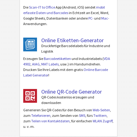
Die
Scan-IT to Office
App (Android, iOS) sendet
mobil
erfasste Daten und Barcodes
in Echtzeit an Excel, Word,
Google Sheets, Datenbanken oder andere
PC-
und
Mac-
Anwendungen.
Online Etiketten-Generator
Druckfertige Barcodelabels für Industrie und
Logistik
Erzeugen Sie
Barcodeetiketten
und Industrielabels (
VDA
4902
,
AIAG
,
MAT Labels
, usw.) im Handumdrehen.
Drucken Sie Ihre Labels mit dem gratis
Online Barcode
Label Generator
!
Online QR-Code Generator
QR-Codes kostenlos erzeugen und
downloaden
Generieren Sie QR-Codes für den Besuch von
Web-Seiten
,
zum
Telefonieren
, zum Senden von
SMS
, fürs
Twittern
,
zum
Teilen von Kontaktdaten
, für einfachen
WLAN Zugriff
,
u. v. m.