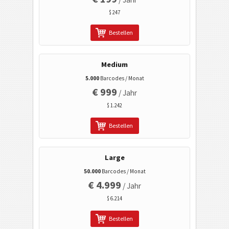
LinkedIn Benutzerprofil
$ 247
LinkedIn Firmenprofil
Bestellen
LinkedIn Share
Google Play Herstellersuche
Medium
Google Play Paketsuche
5.000
Barcodes / Monat
€ 999
Aztec
/ Jahr
$ 1.242
Gesundheitswesen
Bestellen
ISBN Codes
Large
Visitenkarten
50.000
Barcodes / Monat
€ 4.999
/ Jahr
Kalender Codes
$ 6.214
Bestellen
Wi-Fi Barcodes