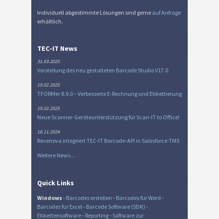
Individuell abgestimmte Lösungen sind gerne
auf Anfrage
erhältlich.
TEC-IT News
31.03.2025
Vorstellung des neu gestalteten Barcode Studio V17.0
19.02.2025
TFORMer 8.9.0 – Verbesserte E-Rechnung und Etikettierung
19.02.2025
Neue Scanner-Geräteunterstützung für Scan-IT to Office!
18.11.2024
Revenova integriert TEC-IT Barcode-API in Salesforce-TMS
Weitere News...
Quick Links
Windows
-
Barcodes erstellen
-
Barcodes für Word
-
Barcodes für Excel
-
Barcode Software (SDK)
-
Etikettensoftware
-
Reporting
-
Software zur