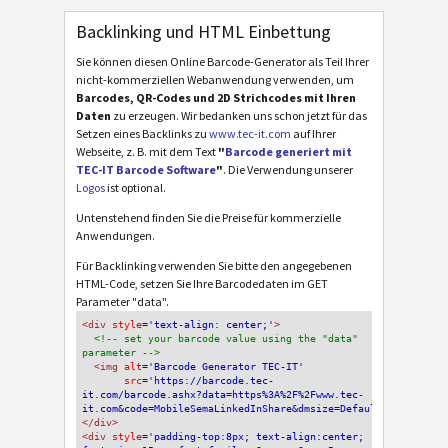
Backlinking und HTML Einbettung
Sie können diesen Online Barcode-Generator als Teil Ihrer
nicht-kommerziellen Webanwendung verwenden, um
Barcodes, QR-Codes und 2D Strichcodes mit Ihren
Daten
zu erzeugen. Wir bedanken uns schon jetzt für das
Setzen eines Backlinks zu
www.tec-it.com
auf Ihrer
Webseite, z. B. mit dem Text
"
Barcode generiert mit
TEC-IT Barcode Software
"
. Die Verwendung unserer
Logos
ist optional.
Untenstehend finden Sie die Preise für kommerzielle
Anwendungen.
Für Backlinking verwenden Sie bitte den angegebenen
HTML-Code, setzen Sie Ihre Barcodedaten im GET
Parameter "data".
<div
 style
='text-align: center;'
>
<!-- set your barcode value using the "data" 
parameter -->
<img
 alt
='Barcode Generator TEC-IT'
src
='https://barcode.tec-
it.com/barcode.ashx?data=https%3A%2F%2Fwww.tec-
it.com&code=MobileSemaLinkedInShare&dmsize=Default'
/>
</div>
<div 
style
='padding-top:8px; text-align:center; 