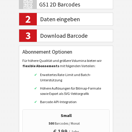
GS1 2D Barcodes
2
Daten eingeben
Electronic Banking / SEPA
3
Download Barcode
Mobile Tagging
QR-Code
Abonnement Optionen
Data Matrix
Für höhere Qualität und größere Volumina bieten wir
flexible Abonnements
mit folgenden Vorteilen:
URL
Erweitertes Rate-Limit und Batch-
Telefonnummer anrufen
Unterstützung
SMS senden
Höhere Auflösungen für Bitmap-Formate
sowie Export als SVG-Vektorgrafik
Twitter Profil
Barcode-API-Integration
Twitter Tweet
Small
Facebook Profil
500
Barcodes / Monat
Facebook Gefällt Mir / Like
€ 199
/ Jahr