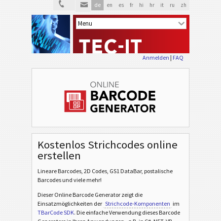
de
en
es
fr
hi
hr
it
ru
zh
Anmelden
|
FAQ
Kostenlos Strichcodes online
erstellen
Lineare Barcodes, 2D Codes, GS1 DataBar, postalische
Barcodes und viele mehr!
Dieser Online Barcode Generator zeigt die
Einsatzmöglichkeiten der
Strichcode-Komponenten
im
TBarCode SDK
. Die einfache Verwendung dieses Barcode