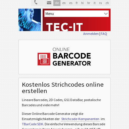
de
en
es
fr
hi
hr
it
ru
zh
Anmelden
|
FAQ
Kostenlos Strichcodes online
erstellen
Lineare Barcodes, 2D Codes, GS1 DataBar, postalische
Barcodes und viele mehr!
Dieser Online Barcode Generator zeigt die
Einsatzmöglichkeiten der
Strichcode-Komponenten
im
TBarCode SDK
. Die einfache Verwendung dieses Barcode