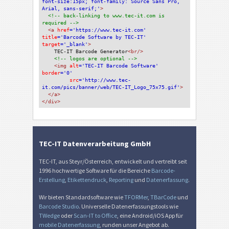
font-size:15px; font-family: Source Sans Pro, 
Arial, sans-serif;'
>
<!-- back-linking to www.tec-it.com is 
required -->
<a 
href
='https://www.tec-it.com'
title
='Barcode Software by TEC-IT'
target
='_blank'
>
TEC-IT Barcode Generator
<br/>
<!-- logos are optional -->
<img 
alt
='TEC-IT Barcode Software'
border
='0'
src
='http://www.tec-
it.com/pics/banner/web/TEC-IT_Logo_75x75.gif'
>
</a>
</div>
TEC-IT Datenverarbeitung GmbH
TEC-IT, aus Steyr/Österreich, entwickelt und vertreibt seit
1996 hochwertige Software für die Bereiche
Barcode-
Erstellung
,
Etikettendruck
,
Reporting
und
Datenerfassung
.
Wir bieten Standardsoftware wie
TFORMer
,
TBarCode
und
Barcode Studio
. Universelle Datenerfassungstools wie
TWedge
oder
Scan-IT to Office
, eine Android/iOS App für
mobile Datenerfassung
, runden unser Angebot ab.