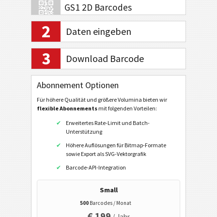
GS1 2D Barcodes
2
Daten eingeben
Electronic Banking / SEPA
3
Download Barcode
Mobile Tagging
QR-Code
Abonnement Optionen
Data Matrix
Für höhere Qualität und größere Volumina bieten wir
flexible Abonnements
mit folgenden Vorteilen:
Aztec
Erweitertes Rate-Limit und Batch-
URL
Unterstützung
Telefonnummer anrufen
Höhere Auflösungen für Bitmap-Formate
sowie Export als SVG-Vektorgrafik
SMS senden
Barcode-API-Integration
Twitter Profil
Small
Twitter Tweet
500
Barcodes / Monat
Facebook Profil
€ 199
/ Jahr