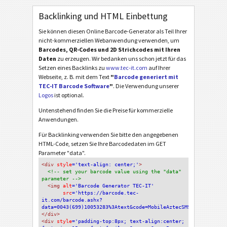
Backlinking und HTML Einbettung
Sie können diesen Online Barcode-Generator als Teil Ihrer
nicht-kommerziellen Webanwendung verwenden, um
Barcodes, QR-Codes und 2D Strichcodes mit Ihren
Daten
zu erzeugen. Wir bedanken uns schon jetzt für das
Setzen eines Backlinks zu
www.tec-it.com
auf Ihrer
Webseite, z. B. mit dem Text
"
Barcode generiert mit
TEC-IT Barcode Software
"
. Die Verwendung unserer
Logos
ist optional.
Untenstehend finden Sie die Preise für kommerzielle
Anwendungen.
Für Backlinking verwenden Sie bitte den angegebenen
HTML-Code, setzen Sie Ihre Barcodedaten im GET
Parameter "data".
<div
 style
='text-align: center;'
>
<!-- set your barcode value using the "data" 
parameter -->
<img
 alt
='Barcode Generator TEC-IT'
src
='https://barcode.tec-
it.com/barcode.ashx?
data=0043(699)10053283%3Atext&code=MobileAztecSMS'
/>
</div>
<div 
style
='padding-top:8px; text-align:center; 