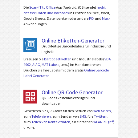
Die
Scan-IT to Office
App (Android, iOS) sendet
mobil
erfasste Daten und Barcodes
in Echtzeit an Excel, Word,
Google Sheets, Datenbanken oder andere
PC-
und
Mac-
Anwendungen.
Online Etiketten-Generator
Druckfertige Barcodelabels für Industrie und
Logistik
Erzeugen Sie
Barcodeetiketten
und Industrielabels (
VDA
4902
,
AIAG
,
MAT Labels
, usw.) im Handumdrehen.
Drucken Sie Ihre Labels mit dem gratis
Online Barcode
Label Generator
!
Online QR-Code Generator
QR-Codes kostenlos erzeugen und
downloaden
Generieren Sie QR-Codes für den Besuch von
Web-Seiten
,
zum
Telefonieren
, zum Senden von
SMS
, fürs
Twittern
,
zum
Teilen von Kontaktdaten
, für einfachen
WLAN Zugriff
,
u. v. m.