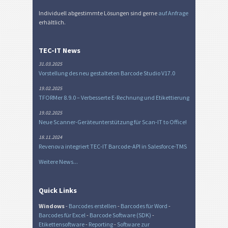
Individuell abgestimmte Lösungen sind gerne
auf Anfrage
erhältlich.
TEC-IT News
31.03.2025
Vorstellung des neu gestalteten Barcode Studio V17.0
19.02.2025
TFORMer 8.9.0 – Verbesserte E-Rechnung und Etikettierung
19.02.2025
Neue Scanner-Geräteunterstützung für Scan-IT to Office!
18.11.2024
Revenova integriert TEC-IT Barcode-API in Salesforce-TMS
Weitere News...
Quick Links
Windows
-
Barcodes erstellen
-
Barcodes für Word
-
Barcodes für Excel
-
Barcode Software (SDK)
-
Etikettensoftware
-
Reporting
-
Software zur