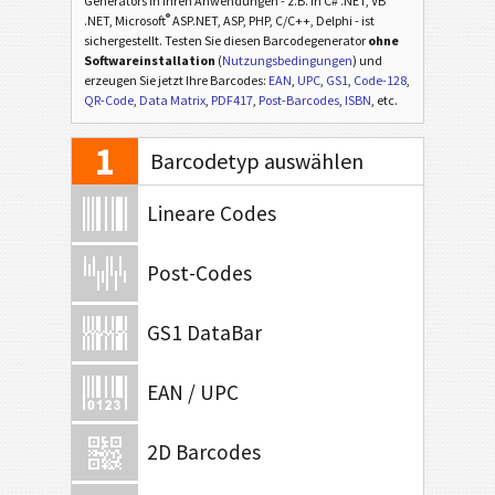
Generators in Ihren Anwendungen - z.B. in C# .NET, VB
®
.NET, Microsoft
ASP.NET, ASP, PHP, C/C++, Delphi - ist
sichergestellt. Testen Sie diesen Barcodegenerator
ohne
Softwareinstallation
(
Nutzungsbedingungen
) und
erzeugen Sie jetzt Ihre Barcodes:
EAN
,
UPC
,
GS1
,
Code-128
,
QR-Code
,
Data Matrix
,
PDF417
,
Post-Barcodes
,
ISBN
, etc.
1
Barcodetyp auswählen
Lineare Codes
Post-Codes
GS1 DataBar
EAN / UPC
2D Barcodes