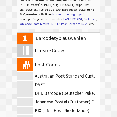
Generators in Ihren Anwendungen - z.B. in C# .NET, VB
®
.NET, Microsoft
ASP.NET, ASP, PHP, C/C++, Delphi - ist
sichergestellt. Testen Sie diesen Barcodegenerator
ohne
Softwareinstallation
(
Nutzungsbedingungen
) und
erzeugen Sie jetzt Ihre Barcodes:
EAN
,
UPC
,
GS1
,
Code-128
,
QR-Code
,
Data Matrix
,
PDF417
,
Post-Barcodes
,
ISBN
, etc.
1
Barcodetyp auswählen
Lineare Codes
Post-Codes
Australian Post Standard Customer
DAFT
DPD Barcode (Deutscher Paketdienst)
Japanese Postal (Customer) Code
KIX (TNT Post Niederlande)