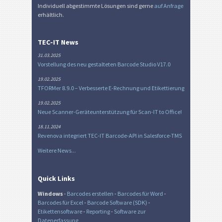
Individuell abgestimmte Lösungen sind gerne
auf Anfrage
erhältlich.
TEC-IT News
31.03.2025
Vorstellung des neu gestalteten Barcode Studio V17.0
19.02.2025
TFORMer 8.9.0 – Verbesserte E-Rechnung und Etikettierung
19.02.2025
Neue Scanner-Geräteunterstützung für Scan-IT to Office!
18.11.2024
Revenova integriert TEC-IT Barcode-API in Salesforce-TMS
Weitere News...
Quick Links
Windows
-
Barcodes erstellen
-
Barcodes für Word
-
Barcodes für Excel
-
Barcode Software (SDK)
-
Etikettensoftware
-
Reporting
-
Software zur
Datenerfassung