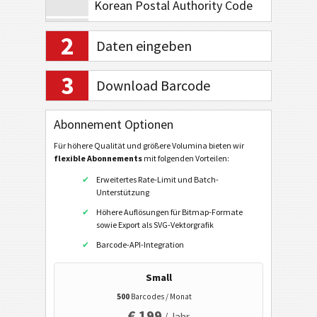
Korean Postal Authority Code
Planet Code 12
2
Daten eingeben
Royal Mail 4-State
Royal Mail Mailmark 4-State
3
Download Barcode
Royal Mail Mailmark 2D
USPS PostNet 5
Abonnement Optionen
USPS PostNet 9
Für höhere Qualität und größere Volumina bieten wir
flexible Abonnements
mit folgenden Vorteilen:
USPS PostNet 11
Erweitertes Rate-Limit und Batch-
USPS IM Package
Unterstützung
Höhere Auflösungen für Bitmap-Formate
UPU S10
sowie Export als SVG-Vektorgrafik
GS1 DataBar
Barcode-API-Integration
Small
EAN / UPC
500
Barcodes / Monat
€ 199
/ Jahr