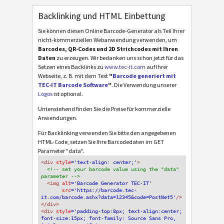
Backlinking und HTML Einbettung
Sie können diesen Online Barcode-Generator als Teil Ihrer
nicht-kommerziellen Webanwendung verwenden, um
Barcodes, QR-Codes und 2D Strichcodes mit Ihren
Daten
zu erzeugen. Wir bedanken uns schon jetzt für das
Setzen eines Backlinks zu
www.tec-it.com
auf Ihrer
Webseite, z. B. mit dem Text
"
Barcode generiert mit
TEC-IT Barcode Software
"
. Die Verwendung unserer
Logos
ist optional.
Untenstehend finden Sie die Preise für kommerzielle
Anwendungen.
Für Backlinking verwenden Sie bitte den angegebenen
HTML-Code, setzen Sie Ihre Barcodedaten im GET
Parameter "data".
<div
 style
='text-align: center;'
>
<!-- set your barcode value using the "data" 
parameter -->
<img
 alt
='Barcode Generator TEC-IT'
src
='https://barcode.tec-
it.com/barcode.ashx?data=12345&code=PostNet5'
/>
</div>
<div 
style
='padding-top:8px; text-align:center; 
font-size:15px; font-family: Source Sans Pro, 