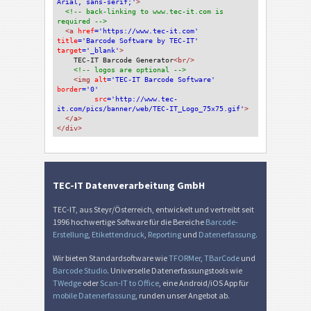
Arial, sans-serif;'
>
<!-- back-linking to www.tec-it.com is 
required -->
<a 
href
='https://www.tec-it.com'
title
='Barcode Software by TEC-IT'
target
='_blank'
>
TEC-IT Barcode Generator
<br/>
<!-- logos are optional -->
<img 
alt
='TEC-IT Barcode Software'
border
='0'
src
='http://www.tec-
it.com/pics/banner/web/TEC-IT_Logo_75x75.gif'
>
</a>
</div>
TEC-IT Datenverarbeitung GmbH
TEC-IT, aus Steyr/Österreich, entwickelt und vertreibt seit
1996 hochwertige Software für die Bereiche
Barcode-
Erstellung
,
Etikettendruck
,
Reporting
und
Datenerfassung
.
Wir bieten Standardsoftware wie
TFORMer
,
TBarCode
und
Barcode Studio
. Universelle Datenerfassungstools wie
TWedge
oder
Scan-IT to Office
, eine Android/iOS App für
mobile Datenerfassung
, runden unser Angebot ab.