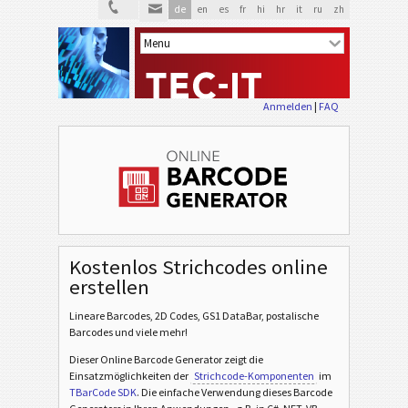
de
en
es
fr
hi
hr
it
ru
zh
Anmelden
|
FAQ
Kostenlos Strichcodes online
erstellen
Lineare Barcodes, 2D Codes, GS1 DataBar, postalische
Barcodes und viele mehr!
Dieser Online Barcode Generator zeigt die
Einsatzmöglichkeiten der
Strichcode-Komponenten
im
TBarCode SDK
. Die einfache Verwendung dieses Barcode