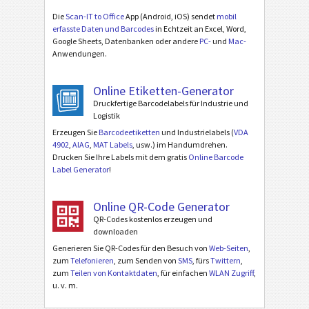
Die
Scan-IT to Office
App (Android, iOS) sendet
mobil
erfasste Daten und Barcodes
in Echtzeit an Excel, Word,
Google Sheets, Datenbanken oder andere
PC-
und
Mac-
Anwendungen.
Online Etiketten-Generator
Druckfertige Barcodelabels für Industrie und
Logistik
Erzeugen Sie
Barcodeetiketten
und Industrielabels (
VDA
4902
,
AIAG
,
MAT Labels
, usw.) im Handumdrehen.
Drucken Sie Ihre Labels mit dem gratis
Online Barcode
Label Generator
!
Online QR-Code Generator
QR-Codes kostenlos erzeugen und
downloaden
Generieren Sie QR-Codes für den Besuch von
Web-Seiten
,
zum
Telefonieren
, zum Senden von
SMS
, fürs
Twittern
,
zum
Teilen von Kontaktdaten
, für einfachen
WLAN Zugriff
,
u. v. m.