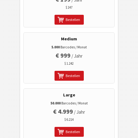
2D Barcodes
$ 247
GS1 2D Barcodes
Bestellen
Electronic Banking / SEPA
Medium
5.000
Barcodes / Monat
Mobile Tagging
€ 999
/ Jahr
$ 1.242
Gesundheitswesen
Bestellen
ISBN Codes
Large
Visitenkarten
50.000
Barcodes / Monat
€ 4.999
/ Jahr
Kalender Codes
$ 6.214
Bestellen
Wi-Fi Barcodes