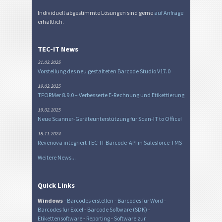
Individuell abgestimmte Lösungen sind gerne
auf Anfrage
erhältlich.
TEC-IT News
31.03.2025
Vorstellung des neu gestalteten Barcode Studio V17.0
19.02.2025
TFORMer 8.9.0 – Verbesserte E-Rechnung und Etikettierung
19.02.2025
Neue Scanner-Geräteunterstützung für Scan-IT to Office!
18.11.2024
Revenova integriert TEC-IT Barcode-API in Salesforce-TMS
Weitere News...
Quick Links
Windows
-
Barcodes erstellen
-
Barcodes für Word
-
Barcodes für Excel
-
Barcode Software (SDK)
-
Etikettensoftware
-
Reporting
-
Software zur