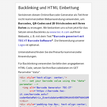
Backlinking und HTML Einbettung
Sie können diesen Online Barcode-Generator als Teil Ihrer
nicht-kommerziellen Webanwendung verwenden, um
Barcodes, QR-Codes und 2D Strichcodes mit Ihren
Daten
zu erzeugen. Wir bedanken uns schon jetzt für das
Setzen eines Backlinks zu
www.tec-it.com
auf Ihrer
Webseite, z. B. mit dem Text
"
Barcode generiert mit
TEC-IT Barcode Software
"
. Die Verwendung unserer
Logos
ist optional.
Untenstehend finden Sie die Preise für kommerzielle
Anwendungen.
Für Backlinking verwenden Sie bitte den angegebenen
HTML-Code, setzen Sie Ihre Barcodedaten im GET
Parameter "data".
<div
 style
='text-align: center;'
>
<!-- set your barcode value using the "data" 
parameter -->
<img
 alt
='Barcode Generator TEC-IT'
src
='https://barcode.tec-
it.com/barcode.ashx?
code=DataMatrix_Events&data=BEGIN%3AVEVENT%0ASUMMARY%3AMeine+
</div>
<div 
style
='padding-top:8px; text-align:center; 