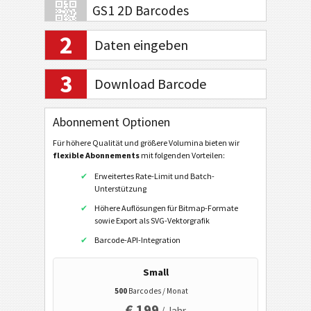
GS1 2D Barcodes
2
Daten eingeben
Electronic Banking / SEPA
3
Download Barcode
Mobile Tagging
Abonnement Optionen
Gesundheitswesen
Für höhere Qualität und größere Volumina bieten wir
flexible Abonnements
mit folgenden Vorteilen:
ISBN Codes
Erweitertes Rate-Limit und Batch-
Unterstützung
Visitenkarten
Höhere Auflösungen für Bitmap-Formate
sowie Export als SVG-Vektorgrafik
Kalender Codes
Barcode-API-Integration
QR-Code
Small
Data Matrix
500
Barcodes / Monat
€ 199
/ Jahr