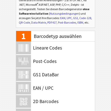
Generators in Ihren Anwendungen - z.B. in C# .NET, VB
®
.NET, Microsoft
ASP.NET, ASP, PHP, C/C++, Delphi - ist
sichergestellt. Testen Sie diesen Barcodegenerator
ohne
Softwareinstallation
(
Nutzungsbedingungen
) und
erzeugen Sie jetzt Ihre Barcodes:
EAN
,
UPC
,
GS1
,
Code-128
,
QR-Code
,
Data Matrix
,
PDF417
,
Post-Barcodes
,
ISBN
, etc.
1
Barcodetyp auswählen
Lineare Codes
Post-Codes
GS1 DataBar
EAN / UPC
2D Barcodes