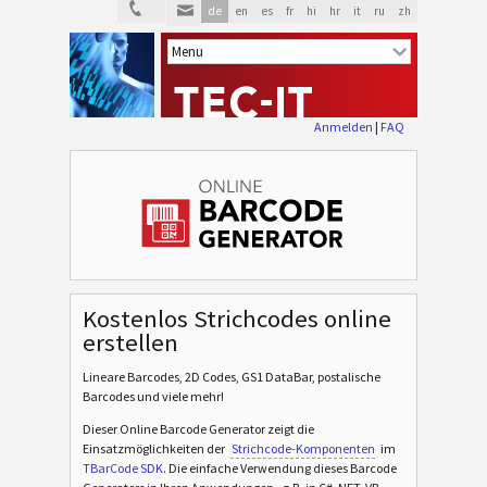
de
en
es
fr
hi
hr
it
ru
zh
Anmelden
|
FAQ
Kostenlos Strichcodes online
erstellen
Lineare Barcodes, 2D Codes, GS1 DataBar, postalische
Barcodes und viele mehr!
Dieser Online Barcode Generator zeigt die
Einsatzmöglichkeiten der
Strichcode-Komponenten
im
TBarCode SDK
. Die einfache Verwendung dieses Barcode