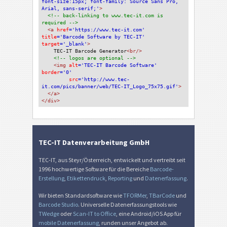
font-size:15px; font-family: Source Sans Pro, 
Arial, sans-serif;'
>
<!-- back-linking to www.tec-it.com is 
required -->
<a 
href
='https://www.tec-it.com'
title
='Barcode Software by TEC-IT'
target
='_blank'
>
TEC-IT Barcode Generator
<br/>
<!-- logos are optional -->
<img 
alt
='TEC-IT Barcode Software'
border
='0'
src
='http://www.tec-
it.com/pics/banner/web/TEC-IT_Logo_75x75.gif'
>
</a>
</div>
TEC-IT Datenverarbeitung GmbH
TEC-IT, aus Steyr/Österreich, entwickelt und vertreibt seit
1996 hochwertige Software für die Bereiche
Barcode-
Erstellung
,
Etikettendruck
,
Reporting
und
Datenerfassung
.
Wir bieten Standardsoftware wie
TFORMer
,
TBarCode
und
Barcode Studio
. Universelle Datenerfassungstools wie
TWedge
oder
Scan-IT to Office
, eine Android/iOS App für
mobile Datenerfassung
, runden unser Angebot ab.