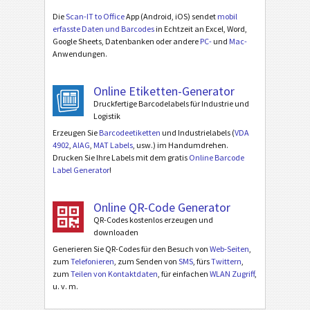
Die
Scan-IT to Office
App (Android, iOS) sendet
mobil
erfasste Daten und Barcodes
in Echtzeit an Excel, Word,
Google Sheets, Datenbanken oder andere
PC-
und
Mac-
Anwendungen.
Online Etiketten-Generator
Druckfertige Barcodelabels für Industrie und
Logistik
Erzeugen Sie
Barcodeetiketten
und Industrielabels (
VDA
4902
,
AIAG
,
MAT Labels
, usw.) im Handumdrehen.
Drucken Sie Ihre Labels mit dem gratis
Online Barcode
Label Generator
!
Online QR-Code Generator
QR-Codes kostenlos erzeugen und
downloaden
Generieren Sie QR-Codes für den Besuch von
Web-Seiten
,
zum
Telefonieren
, zum Senden von
SMS
, fürs
Twittern
,
zum
Teilen von Kontaktdaten
, für einfachen
WLAN Zugriff
,
u. v. m.