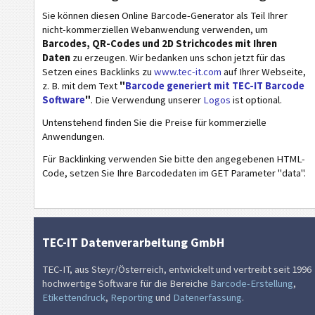
Sie können diesen Online Barcode-Generator als Teil Ihrer
ISBN Codes
nicht-kommerziellen Webanwendung verwenden, um
Barcodes, QR-Codes und 2D Strichcodes mit Ihren
Visitenkarten
Daten
zu erzeugen. Wir bedanken uns schon jetzt für das
Setzen eines Backlinks zu
www.tec-it.com
auf Ihrer Webseite,
z. B. mit dem Text
"
Barcode generiert mit TEC-IT Barcode
Kalender Codes
Software
"
. Die Verwendung unserer
Logos
ist optional.
Untenstehend finden Sie die Preise für kommerzielle
Wi-Fi Barcodes
Anwendungen.
Für Backlinking verwenden Sie bitte den angegebenen HTML-
Code, setzen Sie Ihre Barcodedaten im GET Parameter "data".
TEC-IT Datenverarbeitung GmbH
TEC-IT, aus Steyr/Österreich, entwickelt und vertreibt seit 1996
hochwertige Software für die Bereiche
Barcode-Erstellung
,
Etikettendruck
,
Reporting
und
Datenerfassung
.