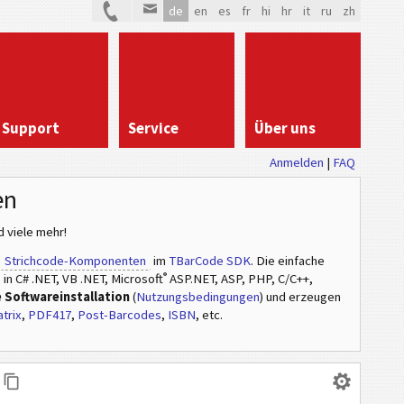
de
en
es
fr
hi
hr
it
ru
zh
Support
Service
Über uns
Anmelden
|
FAQ
en
 viele mehr!
r
Strichcode-Komponenten
im
TBarCode SDK
. Die einfache
®
n C# .NET, VB .NET, Microsoft
ASP.NET, ASP, PHP, C/C++,
 Softwareinstallation
(
Nutzungsbedingungen
) und erzeugen
trix
,
PDF417
,
Post-Barcodes
,
ISBN
, etc.