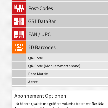
Post-Codes
GS1 DataBar
EAN / UPC
2D Barcodes
QR-Code
QR-Code (Mobile/Smartphone)
Data Matrix
Aztec
Codablock-F
Abonnement Optionen
MaxiCode
Für höhere Qualität und größere Volumina bieten wir
flexible
MicroPDF417