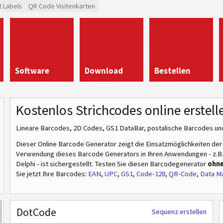
t Labels
QR Code Visitenkarten
Software
Download
Bestellen
Kostenlos Strichcodes online erstell
Lineare Barcodes, 2D Codes, GS1 DataBar, postalische Barcodes und
Dieser Online Barcode Generator zeigt die Einsatzmöglichkeiten de
Verwendung dieses Barcode Generators in Ihren Anwendungen - z.B. i
Delphi - ist sichergestellt. Testen Sie diesen Barcodegenerator
ohne
Sie jetzt Ihre Barcodes:
EAN
,
UPC
,
GS1
,
Code-128
,
QR-Code
,
Data Ma
DotCode
Sequenz erstellen