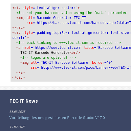
<div
 style
='text-align: center;'
>
<!-- set your barcode value using the "data" parameter 
<img
 alt
='Barcode Generator TEC-IT'
src
='https://barcode.tec-it.com/barcode.ashx?data=
</div>
<div 
style
='padding-top:8px; text-align:center; font-size
serif;'
>
<!-- back-linking to www.tec-it.com is required -->
<a 
href
='https://www.tec-it.com'
 title
='Barcode Softwar
TEC-IT Barcode Generator
<br/>
<!-- logos are optional -->
<img 
alt
='TEC-IT Barcode Software'
 border
='0'
src
='http://www.tec-it.com/pics/banner/web/TEC-I
</a>
</div>
TEC-IT News
31.03.2025
Vorstellung des neu gestalteten Barcode Studio V17.0
19.02.2025