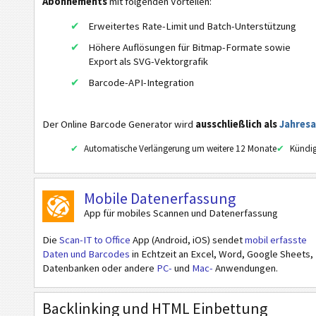
Abonnements
mit folgenden Vorteilen:
PDF417
Erweitertes Rate-Limit und Batch-Unterstützung
Micro QR Code
Höhere Auflösungen für Bitmap-Formate sowie
Export als SVG-Vektorgrafik
Han Xin
Barcode-API-Integration
DotCode
Royal Mail Mailmark 2D
Der Online Barcode Generator wird
ausschließlich als
Jahres
NTIN Code
Automatische Verlängerung um weitere 12 Monate
Kündig
PPN Code
GS1 2D Barcodes
Mobile Datenerfassung
App für mobiles Scannen und Datenerfassung
Electronic Banking / SEPA
Die
Scan-IT to Office
App (Android, iOS) sendet
mobil erfasste
Daten und Barcodes
in Echtzeit an Excel, Word, Google Sheets,
Mobile Tagging
Datenbanken oder andere
PC-
und
Mac-
Anwendungen.
Gesundheitswesen
Backlinking und HTML Einbettung