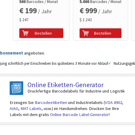
500
Barcodes / Monat
5.000
Barcodes / Monat
€ 199
€ 999
/ Jahr
/ Jahr
$ 247
$ 1.242
Bestellen
Bestellen
abonnement
angeboten.
ung schriftlich per Einschreiben bis spätestens 3 Monate vor Ablauf
Nutzungsgeb
Online Etiketten-Generator
Druckfertige Barcodelabels für Industrie und Logistik
Erzeugen Sie
Barcodeetiketten
und Industrielabels (
VDA 4902
,
AIAG
,
MAT Labels
, usw.) im Handumdrehen. Drucken Sie Ihre
Labels mit dem gratis
Online Barcode Label Generator
!