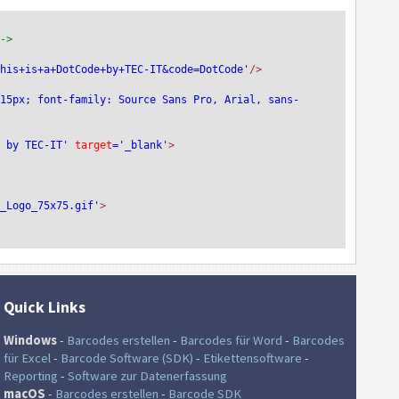
-->
This+is+a+DotCode+by+TEC-IT&code=DotCode'
/>
:15px; font-family: Source Sans Pro, Arial, sans-
e by TEC-IT'
 target
='_blank'
>
T_Logo_75x75.gif'
>
Quick Links
Windows
-
Barcodes erstellen
-
Barcodes für Word
-
Barcodes
für Excel
-
Barcode Software (SDK)
-
Etikettensoftware
-
Reporting
-
Software zur Datenerfassung
macOS
-
Barcodes erstellen
-
Barcode SDK