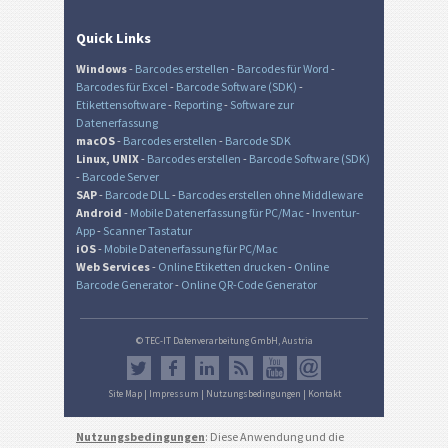
Quick Links
Windows
-
Barcodes erstellen
-
Barcodes für Word
-
Barcodes für Excel
-
Barcode Software (SDK)
-
Etikettensoftware
-
Reporting
-
Software zur
Datenerfassung
macOS
-
Barcodes erstellen
-
Barcode SDK
Linux, UNIX
-
Barcodes erstellen
-
Barcode Software (SDK)
-
Barcode Server
SAP
-
Barcode DLL
-
Barcodes erstellen ohne Middleware
Android
-
Mobile Datenerfassung für PC/Mac
-
Inventur-
App
-
Scanner Tastatur
iOS
-
Mobile Datenerfassung für PC/Mac
Web Services
-
Online Etiketten drucken
-
Online
Barcode Generator
-
Online QR-Code Generator
© TEC-IT Datenverarbeitung GmbH, Austria
Site Map
|
Impressum
|
Nutzungsbedingungen
|
Kontakt
Nutzungsbedingungen
: Diese Anwendung und die