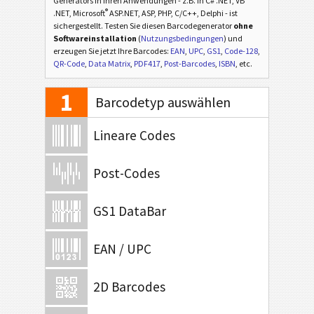
Generators in Ihren Anwendungen - z.B. in C# .NET, VB
®
.NET, Microsoft
ASP.NET, ASP, PHP, C/C++, Delphi - ist
sichergestellt. Testen Sie diesen Barcodegenerator
ohne
Softwareinstallation
(
Nutzungsbedingungen
) und
erzeugen Sie jetzt Ihre Barcodes:
EAN
,
UPC
,
GS1
,
Code-128
,
QR-Code
,
Data Matrix
,
PDF417
,
Post-Barcodes
,
ISBN
, etc.
1
Barcodetyp auswählen
Lineare Codes
Post-Codes
GS1 DataBar
EAN / UPC
2D Barcodes