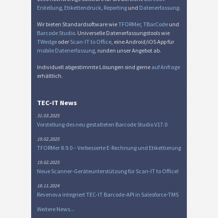
Erstellung
,
Etikettendruck
,
Reporting
und
Datenerfassung
.
Wir bieten Standardsoftware wie
TFORMer
,
TBarCode
und
Barcode Studio
. Universelle Datenerfassungstools wie
TWedge
oder
Scan-IT to Office
, eine Android/iOS App für
mobile Datenerfassung
, runden unser Angebot ab.
Individuell abgestimmte Lösungen sind gerne
auf Anfrage
erhältlich.
TEC-IT News
31.03.2025
Vorstellung des neu gestalteten Barcode Studio V17.0
19.02.2025
TFORMer 8.9.0 – Verbesserte E-Rechnung und Etikettierung
19.02.2025
Neue Scanner-Geräteunterstützung für Scan-IT to Office!
18.11.2024
Revenova integriert TEC-IT Barcode-API in Salesforce-TMS
Weitere News...