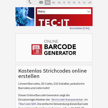
de
en
es
fr
hi
hr
it
ru
zh
Anmelden
|
FAQ
Kostenlos Strichcodes online
erstellen
Lineare Barcodes, 2D Codes, GS1 DataBar, postalische
Barcodes und viele mehr!
Dieser Online Barcode Generator zeigt die
Einsatzmöglichkeiten der
Strichcode-Komponenten
im
TBarCode SDK
. Die einfache Verwendung dieses Barcode