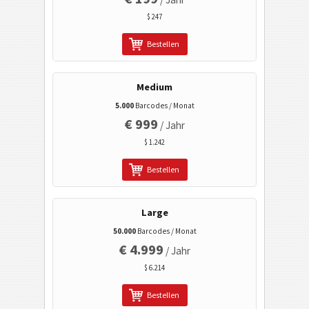
Kalender Codes
$ 247
Bestellen
Wi-Fi Barcodes
Medium
5.000
Barcodes / Monat
€ 999
/ Jahr
$ 1.242
Bestellen
Large
50.000
Barcodes / Monat
€ 4.999
/ Jahr
$ 6.214
Bestellen