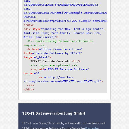
7252-
72720%0D%0ATEL%3BTYPE%3DWORK%2CVOICE%3A0043-
7252-
72720%0D%0AEMAIL%3Aemail%40example.com%0D%0AORG%3BCHARSET%3DU
8%3ATEC-
IT%0D%0AURL%3Ahttps%3A%2F%2Fwww.example.com%0D%0AEND%3AVCARD&
</div>
<div 
style
='padding-top:8px; text-align:center; 
font-size:15px; font-family: Source Sans Pro, 
Arial, sans-serif;'
>
<!-- back-linking to www.tec-it.com is 
required -->
<a 
href
='https://www.tec-it.com'
title
='Barcode Software by TEC-IT'
target
='_blank'
>
TEC-IT Barcode Generator
<br/>
<!-- logos are optional -->
<img 
alt
='TEC-IT Barcode Software'
border
='0'
src
='http://www.tec-
it.com/pics/banner/web/TEC-IT_Logo_75x75.gif'
>
</a>
</div>
TEC-IT Datenverarbeitung GmbH
TEC-IT, aus Steyr/Österreich, entwickelt und vertreibt seit
1996 hochwertige Software für die Bereiche
Barcode-