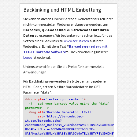
Backlinking und HTML Einbettung
Sie können diesen Online Barcode-Generator als Teil Ihrer
nicht-kommerziellen Webanwendung verwenden, um
Barcodes, QR-Codes und 2D Strichcodes mit Ihren
Daten
zu erzeugen. Wir bedanken uns schon jetzt für das
Setzen eines Backlinks zu
www.tec-it.com
auf Ihrer
Webseite, z. B. mit dem Text
"
Barcode generiert mit
TEC-IT Barcode Software
"
. Die Verwendung unserer
Logos
ist optional.
Untenstehend finden Sie die Preise für kommerzielle
Anwendungen.
Für Backlinking verwenden Sie bitte den angegebenen
HTML-Code, setzen Sie Ihre Barcodedaten im GET
Parameter "data".
<div
 style
='text-align: center;'
>
<!-- set your barcode value using the "data" 
parameter -->
<img
 alt
='Barcode Generator TEC-IT'
src
='https://barcode.tec-
it.com/barcode.ashx?
code=QRCode_Business_vCard&data=BEGIN%3AVCARD%0D%0AVERSION%3A
8%3AMax+Muster%0D%0AN%3BCHARSET%3DUTF-
8%3AMuster%3BMax%3B%3B%3B%0D%0ATEL%3BTYPE%3DHOME%2CVOICE%3A00