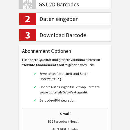
GS1 2D Barcodes
2
Daten eingeben
Electronic Banking / SEPA
3
Download Barcode
Mobile Tagging
Abonnement Optionen
Gesundheitswesen
Für höhere Qualität und größere Volumina bieten wir
flexible Abonnements
mit folgenden Vorteilen:
ISBN Codes
Erweitertes Rate-Limit und Batch-
Unterstützung
Visitenkarten
Höhere Auflösungen für Bitmap-Formate
sowie Export als SVG-Vektorgrafik
QR Code vCard
Barcode-API-Integration
Data Matrix vCard
QR Code MeCard
Small
500
Barcodes / Monat
Data Matrix MeCard
€ 199
/ Jahr