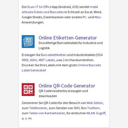
Die
Scan-IT to Office
App (Android, iOS) sendet
mobil
erfasste Daten und Barcodes
in Echtzeit an Excel, Word,
Google Sheets, Datenbanken oder andere
PC-
und
Mac-
Anwendungen.
Online Etiketten-Generator
Druckfertige Barcodelabels für Industrie und
Logistik
Erzeugen Sie
Barcodeetiketten
und Industrielabels (
VDA
4902
,
AIAG
,
MAT Labels
, usw.) im Handumdrehen.
Drucken Sie Ihre Labels mit dem gratis
Online Barcode
Label Generator
!
Online QR-Code Generator
QR-Codes kostenlos erzeugen und
downloaden
Generieren Sie QR-Codes für den Besuch von
Web-Seiten
,
zum
Telefonieren
, zum Senden von
SMS
, fürs
Twittern
,
zum
Teilen von Kontaktdaten
, für einfachen
WLAN Zugriff
,
u. v. m.