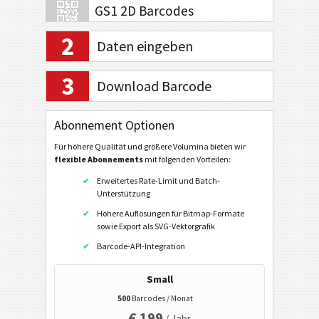
GS1 2D Barcodes
2
Daten eingeben
Electronic Banking / SEPA
3
Download Barcode
Mobile Tagging
QR-Code
Abonnement Optionen
Data Matrix
Für höhere Qualität und größere Volumina bieten wir
flexible Abonnements
mit folgenden Vorteilen:
URL
Erweitertes Rate-Limit und Batch-
Telefonnummer anrufen
Unterstützung
SMS senden
Höhere Auflösungen für Bitmap-Formate
sowie Export als SVG-Vektorgrafik
Twitter Profil
Barcode-API-Integration
Twitter Tweet
Small
Facebook Profil
500
Barcodes / Monat
Facebook Gefällt Mir / Like
€ 199
/ Jahr