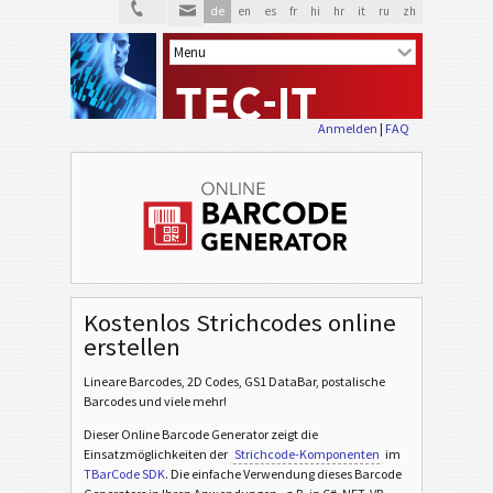
de
en
es
fr
hi
hr
it
ru
zh
Anmelden
|
FAQ
Kostenlos Strichcodes online
erstellen
Lineare Barcodes, 2D Codes, GS1 DataBar, postalische
Barcodes und viele mehr!
Dieser Online Barcode Generator zeigt die
Einsatzmöglichkeiten der
Strichcode-Komponenten
im
TBarCode SDK
. Die einfache Verwendung dieses Barcode