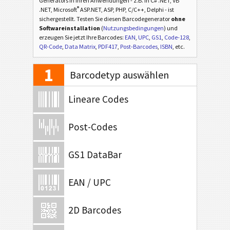
Generators in Ihren Anwendungen - z.B. in C# .NET, VB
®
.NET, Microsoft
ASP.NET, ASP, PHP, C/C++, Delphi - ist
sichergestellt. Testen Sie diesen Barcodegenerator
ohne
Softwareinstallation
(
Nutzungsbedingungen
) und
erzeugen Sie jetzt Ihre Barcodes:
EAN
,
UPC
,
GS1
,
Code-128
,
QR-Code
,
Data Matrix
,
PDF417
,
Post-Barcodes
,
ISBN
, etc.
1
Barcodetyp auswählen
Lineare Codes
Post-Codes
GS1 DataBar
EAN / UPC
2D Barcodes