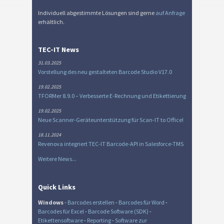
Individuell abgestimmte Lösungen sind gerne
auf Anfrage
erhältlich.
TEC-IT News
31.03.2025
Vorstellung des neu gestalteten Barcode Studio V17.0
19.02.2025
TFORMer 8.9.0 – Verbesserte E-Rechnung und Etikettierung
19.02.2025
Neue Scanner-Geräteunterstützung für Scan-IT to Office!
18.11.2024
Revenova integriert TEC-IT Barcode-API in Salesforce-TMS
Weitere News...
Quick Links
Windows
-
Barcodes erstellen
-
Barcodes für Word
-
Barcodes für Excel
-
Barcode Software (SDK)
-
Etikettensoftware
-
Reporting
-
Software zur