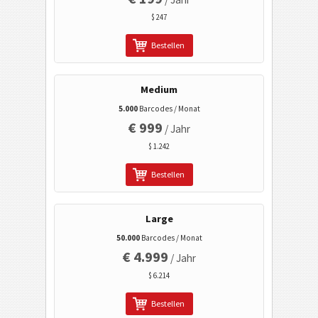
LinkedIn Benutzerprofil
$ 247
LinkedIn Firmenprofil
Bestellen
LinkedIn Share
Google Play Herstellersuche
Medium
Google Play Paketsuche
5.000
Barcodes / Monat
€ 999
Aztec
/ Jahr
$ 1.242
Gesundheitswesen
Bestellen
ISBN Codes
Large
Visitenkarten
50.000
Barcodes / Monat
€ 4.999
/ Jahr
Kalender Codes
$ 6.214
Bestellen
Wi-Fi Barcodes