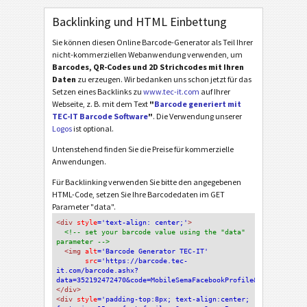
Backlinking und HTML Einbettung
Sie können diesen Online Barcode-Generator als Teil Ihrer
nicht-kommerziellen Webanwendung verwenden, um
Barcodes, QR-Codes und 2D Strichcodes mit Ihren
Daten
zu erzeugen. Wir bedanken uns schon jetzt für das
Setzen eines Backlinks zu
www.tec-it.com
auf Ihrer
Webseite, z. B. mit dem Text
"
Barcode generiert mit
TEC-IT Barcode Software
"
. Die Verwendung unserer
Logos
ist optional.
Untenstehend finden Sie die Preise für kommerzielle
Anwendungen.
Für Backlinking verwenden Sie bitte den angegebenen
HTML-Code, setzen Sie Ihre Barcodedaten im GET
Parameter "data".
<div
 style
='text-align: center;'
>
<!-- set your barcode value using the "data" 
parameter -->
<img
 alt
='Barcode Generator TEC-IT'
src
='https://barcode.tec-
it.com/barcode.ashx?
data=352192472470&code=MobileSemaFacebookProfile&dmsize=Defau
</div>
<div 
style
='padding-top:8px; text-align:center; 