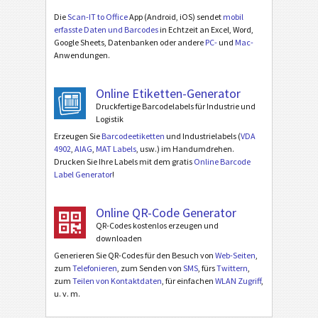
Die
Scan-IT to Office
App (Android, iOS) sendet
mobil
erfasste Daten und Barcodes
in Echtzeit an Excel, Word,
Google Sheets, Datenbanken oder andere
PC-
und
Mac-
Anwendungen.
Online Etiketten-Generator
Druckfertige Barcodelabels für Industrie und
Logistik
Erzeugen Sie
Barcodeetiketten
und Industrielabels (
VDA
4902
,
AIAG
,
MAT Labels
, usw.) im Handumdrehen.
Drucken Sie Ihre Labels mit dem gratis
Online Barcode
Label Generator
!
Online QR-Code Generator
QR-Codes kostenlos erzeugen und
downloaden
Generieren Sie QR-Codes für den Besuch von
Web-Seiten
,
zum
Telefonieren
, zum Senden von
SMS
, fürs
Twittern
,
zum
Teilen von Kontaktdaten
, für einfachen
WLAN Zugriff
,
u. v. m.