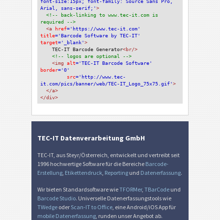
font-size:15px; font-family: Source Sans Pro, 
Arial, sans-serif;'
>
<!-- back-linking to www.tec-it.com is 
required -->
<a 
href
='https://www.tec-it.com'
title
='Barcode Software by TEC-IT'
target
='_blank'
>
TEC-IT Barcode Generator
<br/>
<!-- logos are optional -->
<img 
alt
='TEC-IT Barcode Software'
border
='0'
src
='http://www.tec-
it.com/pics/banner/web/TEC-IT_Logo_75x75.gif'
>
</a>
</div>
TEC-IT Datenverarbeitung GmbH
TEC-IT, aus Steyr/Österreich, entwickelt und vertreibt seit
1996 hochwertige Software für die Bereiche
Barcode-
Erstellung
,
Etikettendruck
,
Reporting
und
Datenerfassung
.
Wir bieten Standardsoftware wie
TFORMer
,
TBarCode
und
Barcode Studio
. Universelle Datenerfassungstools wie
TWedge
oder
Scan-IT to Office
, eine Android/iOS App für
mobile Datenerfassung
, runden unser Angebot ab.