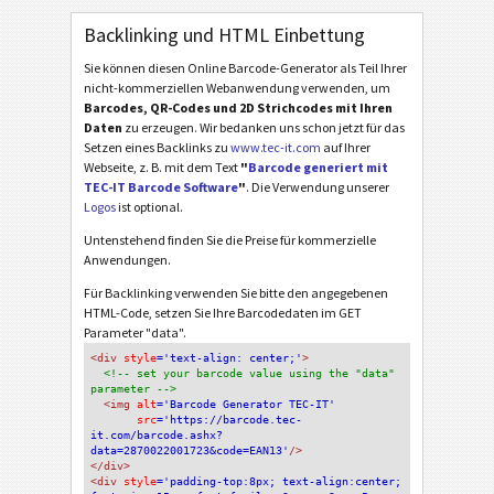
Backlinking und HTML Einbettung
Sie können diesen Online Barcode-Generator als Teil Ihrer
nicht-kommerziellen Webanwendung verwenden, um
Barcodes, QR-Codes und 2D Strichcodes mit Ihren
Daten
zu erzeugen. Wir bedanken uns schon jetzt für das
Setzen eines Backlinks zu
www.tec-it.com
auf Ihrer
Webseite, z. B. mit dem Text
"
Barcode generiert mit
TEC-IT Barcode Software
"
. Die Verwendung unserer
Logos
ist optional.
Untenstehend finden Sie die Preise für kommerzielle
Anwendungen.
Für Backlinking verwenden Sie bitte den angegebenen
HTML-Code, setzen Sie Ihre Barcodedaten im GET
Parameter "data".
<div
 style
='text-align: center;'
>
<!-- set your barcode value using the "data" 
parameter -->
<img
 alt
='Barcode Generator TEC-IT'
src
='https://barcode.tec-
it.com/barcode.ashx?
data=2870022001723&code=EAN13'
/>
</div>
<div 
style
='padding-top:8px; text-align:center; 