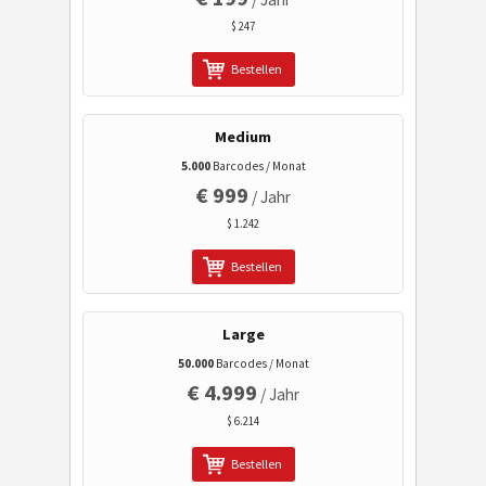
Gesundheitswesen
$ 247
Bestellen
ISBN Codes
Medium
Visitenkarten
5.000
Barcodes / Monat
€ 999
/ Jahr
Kalender Codes
$ 1.242
Wi-Fi Barcodes
Bestellen
Large
50.000
Barcodes / Monat
€ 4.999
/ Jahr
$ 6.214
Bestellen