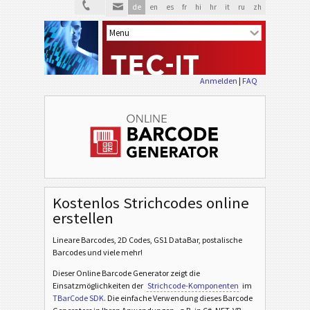
de
en
es
fr
hi
hr
it
ru
zh
Anmelden
|
FAQ
Kostenlos Strichcodes online
erstellen
Lineare Barcodes, 2D Codes, GS1 DataBar, postalische
Barcodes und viele mehr!
Dieser Online Barcode Generator zeigt die
Einsatzmöglichkeiten der
Strichcode-Komponenten
im
TBarCode SDK
. Die einfache Verwendung dieses Barcode