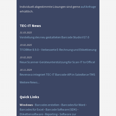
Individuell abgestimmte Lösungen sind gerne
auf Anfrage
erhältlich.
TEC-IT News
31.03.2025
Vorstellung des neu gestalteten Barcode Studio V17.0
19.02.2025
TFORMer 8.9.0 – Verbesserte E-Rechnung und Etikettierung
19.02.2025
Neue Scanner-Geräteunterstützung für Scan-IT to Office!
18.11.2024
Revenova integriert TEC-IT Barcode-API in Salesforce-TMS
Weitere News...
Quick Links
Windows
-
Barcodes erstellen
-
Barcodes für Word
-
Barcodes für Excel
-
Barcode Software (SDK)
-
Etikettensoftware
-
Reporting
-
Software zur