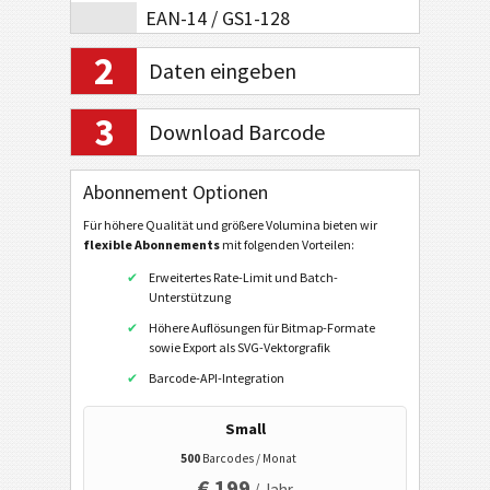
EAN-14 / GS1-128
EAN-8 Composite Symbology
2
Daten eingeben
EAN-13 Composite Symbology
3
UPC-A
Download Barcode
UPC-E
Abonnement Optionen
UPC-A Composite Symbology
Für höhere Qualität und größere Volumina bieten wir
UPC-E Composite Symbology
flexible Abonnements
mit folgenden Vorteilen:
2D Barcodes
Erweitertes Rate-Limit und Batch-
Unterstützung
Höhere Auflösungen für Bitmap-Formate
GS1 2D Barcodes
sowie Export als SVG-Vektorgrafik
Barcode-API-Integration
Electronic Banking / SEPA
Small
Mobile Tagging
500
Barcodes / Monat
€ 199
/ Jahr