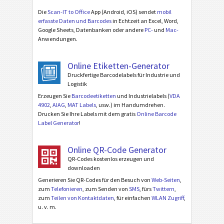
Die
Scan-IT to Office
App (Android, iOS) sendet
mobil
erfasste Daten und Barcodes
in Echtzeit an Excel, Word,
Google Sheets, Datenbanken oder andere
PC-
und
Mac-
Anwendungen.
Online Etiketten-Generator
Druckfertige Barcodelabels für Industrie und
Logistik
Erzeugen Sie
Barcodeetiketten
und Industrielabels (
VDA
4902
,
AIAG
,
MAT Labels
, usw.) im Handumdrehen.
Drucken Sie Ihre Labels mit dem gratis
Online Barcode
Label Generator
!
Online QR-Code Generator
QR-Codes kostenlos erzeugen und
downloaden
Generieren Sie QR-Codes für den Besuch von
Web-Seiten
,
zum
Telefonieren
, zum Senden von
SMS
, fürs
Twittern
,
zum
Teilen von Kontaktdaten
, für einfachen
WLAN Zugriff
,
u. v. m.