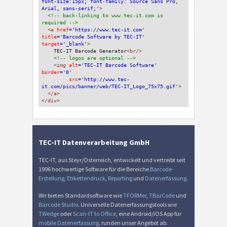
font-size:15px; font-family: Source Sans Pro, 
Arial, sans-serif;'
>
<!-- back-linking to www.tec-it.com is 
required -->
<a 
href
='https://www.tec-it.com'
title
='Barcode Software by TEC-IT'
target
='_blank'
>
TEC-IT Barcode Generator
<br/>
<!-- logos are optional -->
<img 
alt
='TEC-IT Barcode Software'
border
='0'
src
='http://www.tec-
it.com/pics/banner/web/TEC-IT_Logo_75x75.gif'
>
</a>
</div>
TEC-IT Datenverarbeitung GmbH
TEC-IT, aus Steyr/Österreich, entwickelt und vertreibt seit
1996 hochwertige Software für die Bereiche
Barcode-
Erstellung
,
Etikettendruck
,
Reporting
und
Datenerfassung
.
Wir bieten Standardsoftware wie
TFORMer
,
TBarCode
und
Barcode Studio
. Universelle Datenerfassungstools wie
TWedge
oder
Scan-IT to Office
, eine Android/iOS App für
mobile Datenerfassung
, runden unser Angebot ab.