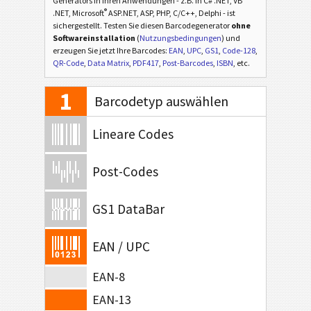
Generators in Ihren Anwendungen - z.B. in C# .NET, VB
®
.NET, Microsoft
ASP.NET, ASP, PHP, C/C++, Delphi - ist
sichergestellt. Testen Sie diesen Barcodegenerator
ohne
Softwareinstallation
(
Nutzungsbedingungen
) und
erzeugen Sie jetzt Ihre Barcodes:
EAN
,
UPC
,
GS1
,
Code-128
,
QR-Code
,
Data Matrix
,
PDF417
,
Post-Barcodes
,
ISBN
, etc.
1
Barcodetyp auswählen
Lineare Codes
Post-Codes
GS1 DataBar
EAN / UPC
EAN-8
EAN-13