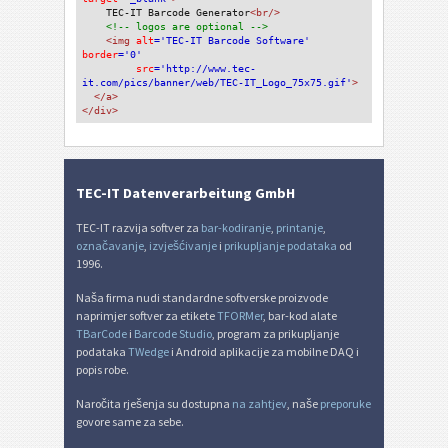
TEC-IT Barcode Generator
<br/>
<!-- logos are optional -->
<img 
alt
='TEC-IT Barcode Software'
border
='0'
src
='http://www.tec-
it.com/pics/banner/web/TEC-IT_Logo_75x75.gif'
>
</a>
</div>
TEC-IT Datenverarbeitung GmbH
TEC-IT razvija softver za
bar-kodiranje
,
printanje
,
označavanje
,
izvješćivanje
i
prikupljanje podataka
od
1996.
Naša firma nudi standardne softverske proizvode
naprimjer softver za etikete
TFORMer
, bar-kod alate
TBarCode
i
Barcode Studio
, program za prikupljanje
podataka
TWedge
i Android aplikacije za mobilne DAQ i
popis robe.
Naročita rješenja su dostupna
na zahtjev
, naše
preporuke
govore same za sebe.