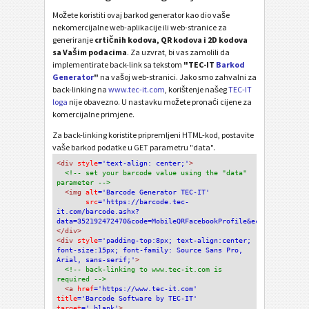
Možete koristiti ovaj barkod generator kao dio vaše
nekomercijalne web-aplikacije ili web-stranice za
generiranje
crtičnih kodova, QR kodova i 2D kodova
sa Vašim podacima
. Za uzvrat, bi vas zamolili da
implementirate back-link sa tekstom
"TEC-IT
Barkod
Generator
"
na vašoj web-stranici. Jako smo zahvalni za
back-linking na
www.tec-it.com
, korištenje našeg
TEC-IT
loga
nije obavezno. U nastavku možete pronaći cijene za
komercijalne primjene.
Za back-linking koristite pripremljeni HTML-kod, postavite
vaše barkod podatke u GET parametru "data".
<div
 style
='text-align: center;'
>
<!-- set your barcode value using the "data" 
parameter -->
<img
 alt
='Barcode Generator TEC-IT'
src
='https://barcode.tec-
it.com/barcode.ashx?
data=352192472470&code=MobileQRFacebookProfile&eclevel=L'
/>
</div>
<div 
style
='padding-top:8px; text-align:center; 
font-size:15px; font-family: Source Sans Pro, 
Arial, sans-serif;'
>
<!-- back-linking to www.tec-it.com is 
required -->
<a 
href
='https://www.tec-it.com'
title
='Barcode Software by TEC-IT'
target
='_blank'
>