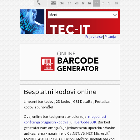
de
en
es
fr
hi
hr
it
ru
zh
Prijavite se
|
Pitanja
Besplatni kodovi online
Linearni bar kodovi, 2D kodovi, GS1 DataBar, Postal bar
kodovi i puno više!
Ovaj online bar kod generator pokazuje
mogućnost
korištenja prugastih kodova
u
TBarCode SDK
. Bar kod
generator vam omogućuje jednostavnu upotrebu s Vašim
®
aplikacijama - naprimjer u C# .NET, VB .NET, Microsoft
ASP.NET, ASP, PHP, C/C++, Delphi. Možete isprobati bar kod