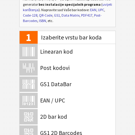
generator
bez instalacije specijalnih programa
(
uvijeti
korištenja
). Napravite sad Vaše bar kodove:
EAN
,
UPC
,
Code-128
,
QR-Code
,
GS1
,
Data Matrix
,
PDF417
,
Post-
Barcodes
,
ISBN
, etc.
1
Izaberite vrstu bar koda
Linearan kod
Post kodovi
GS1 DataBar
EAN / UPC
2D bar kod
GS1 2D Barcodes