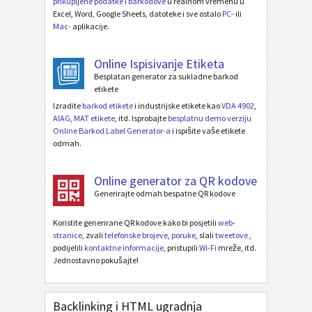
prikupljene podatke i barkodove
u realnom vremenu u
Excel, Word, Google Sheets, datoteke i sve ostalo
PC-
ili
Mac-
aplikacije.
Online Ispisivanje Etiketa
Besplatan generator za sukladne barkod
etikete
Izradite
barkod etikete
i industrijske etikete kao
VDA 4902
,
AIAG
,
MAT etikete
, itd. Isprobajte
besplatnu demo verziju
Online Barkod Label Generator-a
i ispišite vaše etikete
odmah.
Online generator za QR kodove
Generirajte odmah bespatne QR kodove
Koristite generirane QR kodove kako bi posjetili
web-
stranice
, zvali
telefonske brojeve
,
poruke
, slali
tweetove
,
podijelili
kontaktne informacije
, pristupili
Wi-Fi
mreže, itd.
Jednostavno pokušajte!
Backlinking i HTML ugradnja