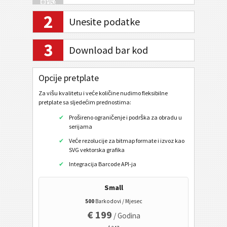
2
Unesite podatke
Internet bankarstvo / SEPA
3
Download bar kod
Mobilni oznak
QR kod
Opcije pretplate
QR Code (Mobilni telefon)
Za višu kvalitetu i veće količine nudimo fleksibilne
pretplate sa sljedećim prednostima:
URL
Prošireno ograničenje i podrška za obradu u
Nazvati telefonski broj
serijama
Poslati SMS poruku
Veće rezolucije za bitmap formate i izvoz kao
SVG vektorska grafika
Twitter profil
Integracija Barcode API-ja
Twitter Tweet
Small
Facebook profil
500
Barkodovi / Mjesec
Facebook Sviđa mi se / Like
€ 199
/ Godina
LinkedIn korisničkog profila