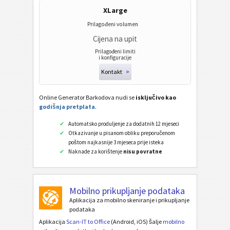
Wi-Fi bar kod
XLarge
Prilagođeni volumen
Cijena na upit
Prilagođeni limiti
i konfiguracije
Kontakt
>
Online Generator Barkodova nudi se
isključivo kao
godišnja pretplata
.
Automatsko produljenje za dodatnih 12 mjeseci
Otkazivanje u pisanom obliku preporučenom
poštom najkasnije 3 mjeseca prije isteka
Naknade za korištenje
nisu povratne
Mobilno prikupljanje podataka
Aplikacija za mobilno skeniranje i prikupljanje
podataka
Aplikacija
Scan-IT to Office
(Android, iOS) šalje
mobilno