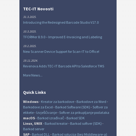
TEC-IT Novosti
31.3.2025.
Introducing the Redesigned Barcode Studio V17.0
10.3.2025.
TFORMer 8.9.0 – Improved E-Invoicing and Labeling
19.2.2025.
New Scanner Device Support for Scan-IT to Office!
19.11.2024.
Revenova Adds TEC-IT Barcode API to Salesforce TMS
More News...
Quick Links
Windows
-
Kreator za barkodove
-
Barkodove za Word
-
Barkodove za Excel
-
Barkod Software (SDK)
-
Softver za
etikete
-
Izvješćivanje
-
Softver za prikupljanje podataka
macOS
-
Barkod izrađivač
-
Barkod SDK
Linux, UNIX
-
Barkod kreator
-
Barkod softver (SDK)
-
Barkod server
SAP
-
Barkod DLL
-
Barkod solucija (bez Middleware-a)