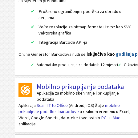
sa sljedećim prednostima:
GS1-DataBar Limited Composite
Prošireno ograničenje i podrška za obradu u
GS1-DataBar Expanded Composite
serijama
GS1-DataBar Expanded Stacked Composite
Veće rezolucije za bitmap formate i izvoz kao SVG
vektorska grafika
EAN / UPC
Integracija Barcode API-ja
2D bar kod
Online Generator Barkodova nudi se
isključivo kao
godišnja p
Automatsko produljenje za dodatnih 12 mjeseci
Otkaziva
GS1 2D Barcodes
Mobilno prikupljanje podataka
Internet bankarstvo / SEPA
Aplikacija za mobilno skeniranje i prikupljanje
podataka
Mobilni oznak
Aplikacija
Scan-IT to Office
(Android, iOS) šalje
mobilno
prikupljene podatke i barkodove
u realnom vremenu u Excel,
Word, Google Sheets, datoteke i sve ostalo
PC-
ili
Mac-
Zdravstveni kodovi
aplikacije.
ISBN kod