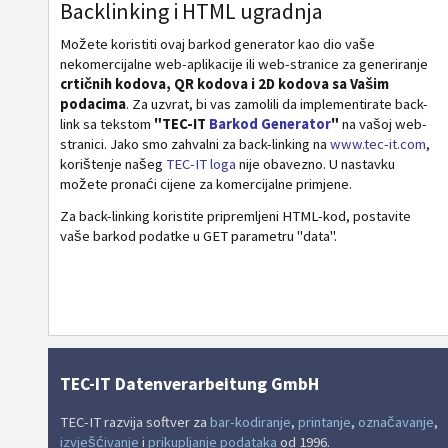
Backlinking i HTML ugradnja
Možete koristiti ovaj barkod generator kao dio vaše
Vizitka karta
nekomercijalne web-aplikacije ili web-stranice za generiranje
crtičnih kodova, QR kodova i 2D kodova sa Vašim
Kalendarni kodovi
podacima
. Za uzvrat, bi vas zamolili da implementirate back-
link sa tekstom
"TEC-IT
Barkod Generator
"
na vašoj web-
stranici. Jako smo zahvalni za back-linking na
www.tec-it.com
,
Wi-Fi bar kod
korištenje našeg
TEC-IT loga
nije obavezno. U nastavku
možete pronaći cijene za komercijalne primjene.
Za back-linking koristite pripremljeni HTML-kod, postavite
vaše barkod podatke u GET parametru "data".
TEC-IT Datenverarbeitung GmbH
TEC-IT razvija softver za
bar-kodiranje
,
printanje
,
označavanje
,
izvješćivanje
i
prikupljanje podataka
od 1996.