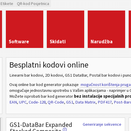
 Etikete
QR-kod Posjetnica
Software
Skidati
Narudžba
Besplatni kodovi online
Linearni bar kodovi, 2D kodovi, GS1 DataBar, Postal bar kodovi i puno
Ovaj online bar kod generator pokazuje
mogućnost korištenja pruga
omogućuje jednostavnu upotrebu s Vašim aplikacijama - naprimjer u C
Možete isprobati bar kod generator
bez instalacije specijalnih p
EAN
,
UPC
,
Code-128
,
QR-Code
,
GS1
,
Data Matrix
,
PDF417
,
Post-Bar
GS1-DataBar Expanded
Generiranje sekvence
🛈