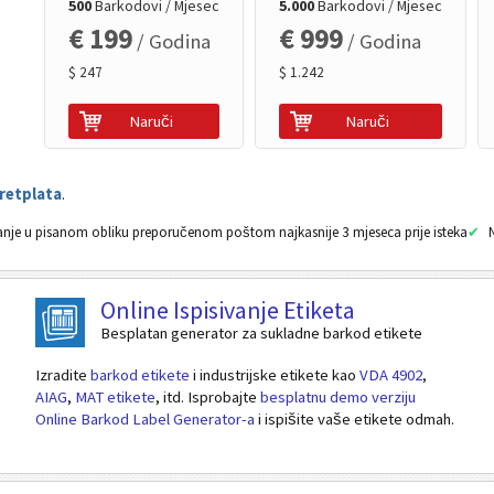
500
Barkodovi / Mjesec
5.000
Barkodovi / Mjesec
€ 199
€ 999
/ Godina
/ Godina
$ 247
$ 1.242
Naruči
Naruči
retplata
.
nje u pisanom obliku preporučenom poštom najkasnije 3 mjeseca prije isteka
Online Ispisivanje Etiketa
Besplatan generator za sukladne barkod etikete
Izradite
barkod etikete
i industrijske etikete kao
VDA 4902
,
AIAG
,
MAT etikete
, itd. Isprobajte
besplatnu demo verziju
Online Barkod Label Generator-a
i ispišite vaše etikete odmah.