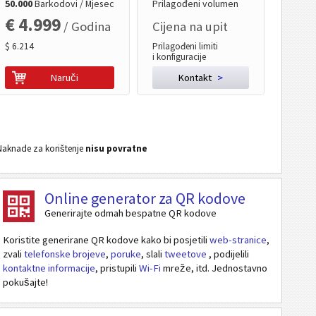
50.000
Barkodovi / Mjesec
Prilagođeni volumen
€ 4.999
/ Godina
Cijena na upit
$ 6.214
Prilagođeni limiti
i konfiguracije
Naruči
Kontakt
>
Naknade za korištenje
nisu povratne
Online generator za QR kodove
Generirajte odmah bespatne QR kodove
Koristite generirane QR kodove kako bi posjetili
web-stranice
,
zvali
telefonske brojeve
,
poruke
, slali
tweetove
, podijelili
kontaktne informacije
, pristupili
Wi-Fi
mreže, itd. Jednostavno
pokušajte!