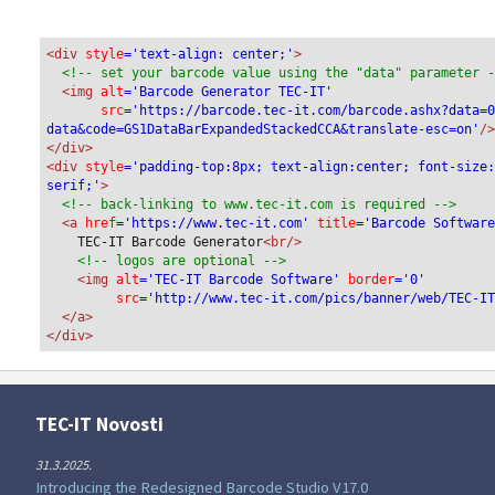
<div
 style
='text-align: center;'
>
<!-- set your barcode value using the "data" parameter 
<img
 alt
='Barcode Generator TEC-IT'
src
='https://barcode.tec-it.com/barcode.ashx?data=
data&code=GS1DataBarExpandedStackedCCA&translate-esc=on'
/
</div>
<div 
style
='padding-top:8px; text-align:center; font-size
serif;'
>
<!-- back-linking to www.tec-it.com is required -->
<a 
href
='https://www.tec-it.com'
 title
='Barcode Softwar
TEC-IT Barcode Generator
<br/>
<!-- logos are optional -->
<img 
alt
='TEC-IT Barcode Software'
 border
='0'
src
='http://www.tec-it.com/pics/banner/web/TEC-I
</a>
</div>
TEC-IT Novosti
31.3.2025.
Introducing the Redesigned Barcode Studio V17.0