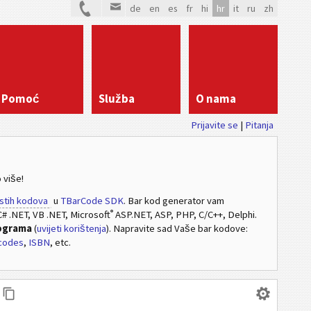
de
en
es
fr
hi
hr
it
ru
zh
Pomoć
Služba
O nama
Prijavite se
|
Pitanja
 više!
stih kodova
u
TBarCode SDK
. Bar kod generator vam
®
# .NET, VB .NET, Microsoft
ASP.NET, ASP, PHP, C/C++, Delphi.
rograma
(
uvijeti korištenja
). Napravite sad Vaše bar kodove:
codes
,
ISBN
, etc.