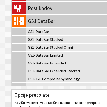
Post kodovi
GS1 DataBar
GS1-DataBar
GS1-DataBar Stacked
GS1-DataBar Stacked Omni
GS1-DataBar Limited
GS1-DataBar Expanded
GS1-DataBar Expanded Stacked
GS1-128 Composite Symbology
GS1-DataBar Composite
Opcije pretplate
GS1-DataBar Stacked Composite
GS1-DataBar Stacked Omni Composite
Za višu kvalitetu i veće količine nudimo fleksibilne pretplate