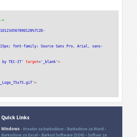
-->
0101234567890128%7C2D-
>
:15px; font-family: Source Sans Pro, Arial, sans-
e by TEC-IT'
 target
='_blank'
>
T_Logo_75x75.gif'
>
Quick Links
Windows
-
Kreator za barkodove
-
Barkodove za Word
-
Barkodove za Excel
-
Barkod Software (SDK)
-
Softver za