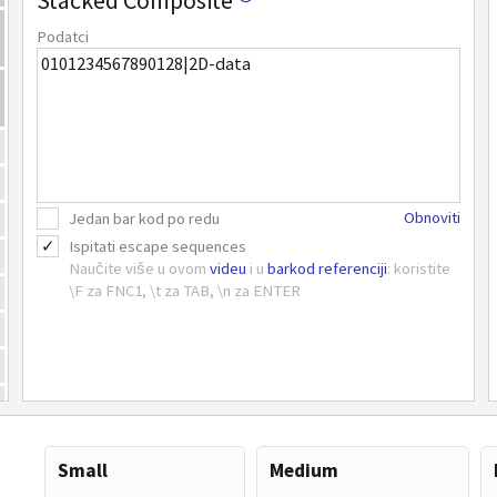
Stacked Composite
Podatci
Obnoviti
Jedan bar kod po redu
Ispitati escape sequences
Naučite više u ovom
videu
i u
barkod referenciji
: koristite
\F za FNC1, \t za TAB, \n za ENTER
Small
Medium