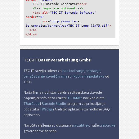
TEC-IT Barcode Generator
<br/>
<!-- logos are optional -->
<img 
alt
='TEC-IT Barcode Software'
border
='0'
src
='http://www.tec-
it.com/pics/banner/web/TEC-IT_Logo_75x75.gif'
>
</a>
</div>
TEC-IT Datenverarbeitung GmbH
TEC-IT razvija softver za
bar-kodiranje
,
printanje
,
označavanje
,
izvješćivanje
i
prikupljanje podataka
od
1996.
Naša firma nudi standardne softverske proizvode
naprimjer softver za etikete
TFORMer
, bar-kod alate
TBarCode
i
Barcode Studio
, program za prikupljanje
podataka
TWedge
i Android aplikacije za mobilne DAQ i
popis robe.
Naročita rješenja su dostupna
na zahtjev
, naše
preporuke
govore same za sebe.