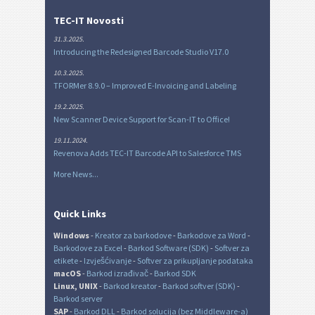
TEC-IT Novosti
31.3.2025.
Introducing the Redesigned Barcode Studio V17.0
10.3.2025.
TFORMer 8.9.0 – Improved E-Invoicing and Labeling
19.2.2025.
New Scanner Device Support for Scan-IT to Office!
19.11.2024.
Revenova Adds TEC-IT Barcode API to Salesforce TMS
More News...
Quick Links
Windows
-
Kreator za barkodove
-
Barkodove za Word
-
Barkodove za Excel
-
Barkod Software (SDK)
-
Softver za
etikete
-
Izvješćivanje
-
Softver za prikupljanje podataka
macOS
-
Barkod izrađivač
-
Barkod SDK
Linux, UNIX
-
Barkod kreator
-
Barkod softver (SDK)
-
Barkod server
SAP
-
Barkod DLL
-
Barkod solucija (bez Middleware-a)