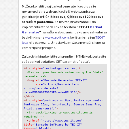
Možete koristiti ovaj barkod generator kao dio vaše
nekomercijalne web-aplikacije ili web-stranice za
generiranje
crtičnih kodova, QR kodova i 2D kodova
sa Vašim podacima
. Za uzvrat, bi vas zamolili da
implementirate back-link sa tekstom
"TEC-IT
Barkod
Generator
"
na vašoj web-stranici. Jako smo zahvalni za
back-linking na
www.tec-it.com
, korištenje našeg
TEC-IT
loga
nije obavezno. U nastavku možete pronaći cijene za
komercijalne primjene.
Za back-linking koristite pripremljeni HTML-kod, postavite
vaše barkod podatke u GET parametru "data".
<div
 style
='text-align: center;'
>
<!-- set your barcode value using the "data" 
parameter -->
<img
 alt
='Barcode Generator TEC-IT'
src
='https://barcode.tec-
it.com/barcode.ashx?
data=EM100027995SE&code=UPUS10'
/>
</div>
<div 
style
='padding-top:8px; text-align:center; 
font-size:15px; font-family: Source Sans Pro, 
Arial, sans-serif;'
>
<!-- back-linking to www.tec-it.com is 
required -->
<a 
href
='https://www.tec-it.com'
title
='Barcode Software by TEC-IT'
target
='_blank'
>