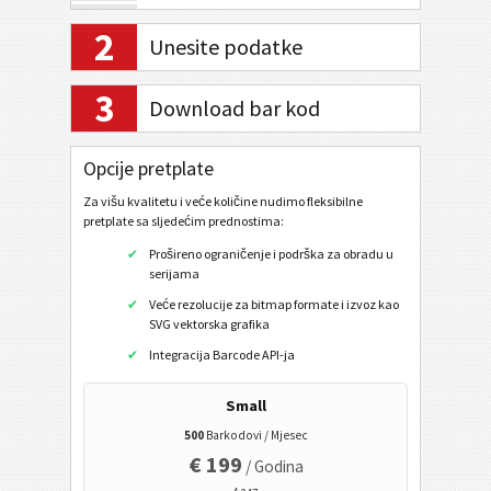
Planet Code 12
2
Unesite podatke
Royal Mail 4-State
Royal Mail Mailmark 4-State
3
Download bar kod
Royal Mail Mailmark 2D
USPS PostNet 5
Opcije pretplate
USPS PostNet 9
Za višu kvalitetu i veće količine nudimo fleksibilne
pretplate sa sljedećim prednostima:
USPS PostNet 11
Prošireno ograničenje i podrška za obradu u
USPS IM Package
serijama
Veće rezolucije za bitmap formate i izvoz kao
UPU S10
SVG vektorska grafika
GS1 DataBar
Integracija Barcode API-ja
Small
EAN / UPC
500
Barkodovi / Mjesec
€ 199
/ Godina
2D bar kod