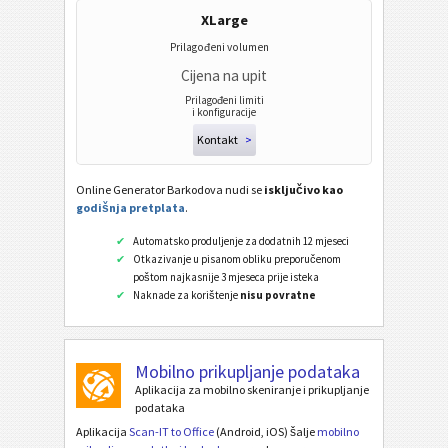
XLarge
Prilagođeni volumen
Cijena na upit
Prilagođeni limiti
i konfiguracije
Kontakt
>
Online Generator Barkodova nudi se
isključivo kao
godišnja pretplata
.
Automatsko produljenje za dodatnih 12 mjeseci
Otkazivanje u pisanom obliku preporučenom
poštom najkasnije 3 mjeseca prije isteka
Naknade za korištenje
nisu povratne
Mobilno prikupljanje podataka
Aplikacija za mobilno skeniranje i prikupljanje
podataka
Aplikacija
Scan-IT to Office
(Android, iOS) šalje
mobilno