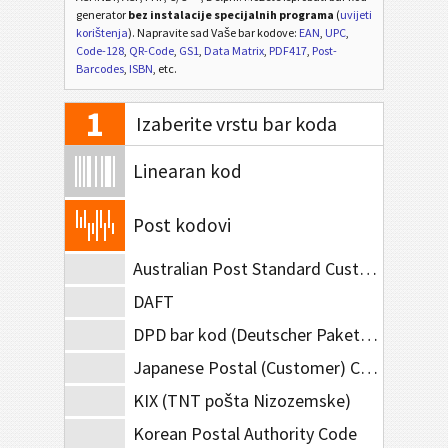
generator
bez instalacije specijalnih programa
(
uvijeti
korištenja
). Napravite sad Vaše bar kodove:
EAN
,
UPC
,
Code-128
,
QR-Code
,
GS1
,
Data Matrix
,
PDF417
,
Post-
Barcodes
,
ISBN
, etc.
1
Izaberite vrstu bar koda
Linearan kod
Post kodovi
Australian Post Standard Customer
DAFT
DPD bar kod (Deutscher Paketdienst=Dostava paketa u Njemačkoj)
Japanese Postal (Customer) Code
KIX (TNT pošta Nizozemske)
Korean Postal Authority Code