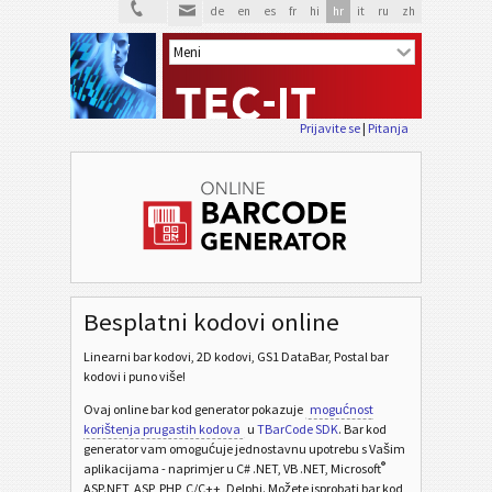
de
en
es
fr
hi
hr
it
ru
zh
Prijavite se
|
Pitanja
Besplatni kodovi online
Linearni bar kodovi, 2D kodovi, GS1 DataBar, Postal bar
kodovi i puno više!
Ovaj online bar kod generator pokazuje
mogućnost
korištenja prugastih kodova
u
TBarCode SDK
. Bar kod
generator vam omogućuje jednostavnu upotrebu s Vašim
®
aplikacijama - naprimjer u C# .NET, VB .NET, Microsoft
ASP.NET, ASP, PHP, C/C++, Delphi. Možete isprobati bar kod