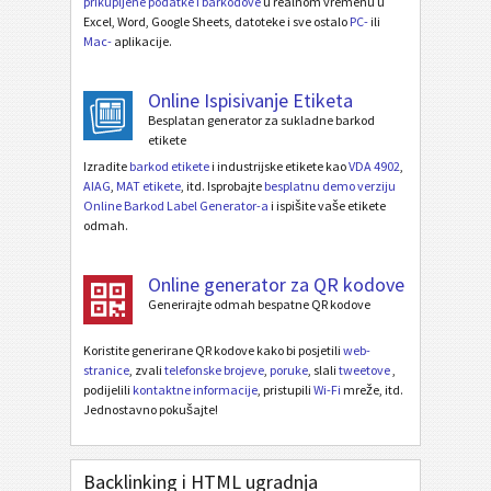
prikupljene podatke i barkodove
u realnom vremenu u
Excel, Word, Google Sheets, datoteke i sve ostalo
PC-
ili
Mac-
aplikacije.
Online Ispisivanje Etiketa
Besplatan generator za sukladne barkod
etikete
Izradite
barkod etikete
i industrijske etikete kao
VDA 4902
,
AIAG
,
MAT etikete
, itd. Isprobajte
besplatnu demo verziju
Online Barkod Label Generator-a
i ispišite vaše etikete
odmah.
Online generator za QR kodove
Generirajte odmah bespatne QR kodove
Koristite generirane QR kodove kako bi posjetili
web-
stranice
, zvali
telefonske brojeve
,
poruke
, slali
tweetove
,
podijelili
kontaktne informacije
, pristupili
Wi-Fi
mreže, itd.
Jednostavno pokušajte!
Backlinking i HTML ugradnja