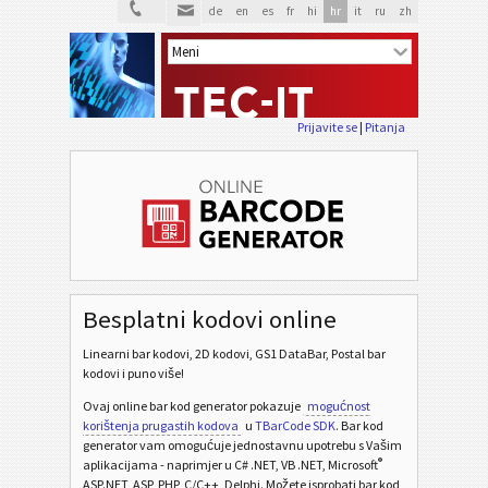
de
en
es
fr
hi
hr
it
ru
zh
Prijavite se
|
Pitanja
Besplatni kodovi online
Linearni bar kodovi, 2D kodovi, GS1 DataBar, Postal bar
kodovi i puno više!
Ovaj online bar kod generator pokazuje
mogućnost
korištenja prugastih kodova
u
TBarCode SDK
. Bar kod
generator vam omogućuje jednostavnu upotrebu s Vašim
®
aplikacijama - naprimjer u C# .NET, VB .NET, Microsoft
ASP.NET, ASP, PHP, C/C++, Delphi. Možete isprobati bar kod