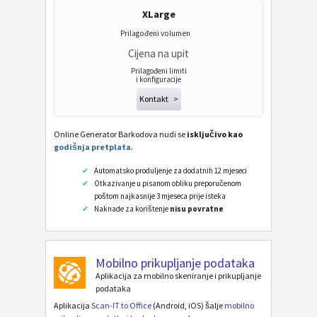
XLarge
Prilagođeni volumen
Cijena na upit
Prilagođeni limiti
i konfiguracije
Kontakt
>
Online Generator Barkodova nudi se
isključivo kao
godišnja pretplata
.
Automatsko produljenje za dodatnih 12 mjeseci
Otkazivanje u pisanom obliku preporučenom
poštom najkasnije 3 mjeseca prije isteka
Naknade za korištenje
nisu povratne
Mobilno prikupljanje podataka
Aplikacija za mobilno skeniranje i prikupljanje
podataka
Aplikacija
Scan-IT to Office
(Android, iOS) šalje
mobilno