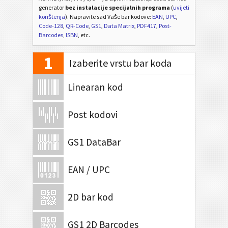
generator
bez instalacije specijalnih programa
(
uvijeti
korištenja
). Napravite sad Vaše bar kodove:
EAN
,
UPC
,
Code-128
,
QR-Code
,
GS1
,
Data Matrix
,
PDF417
,
Post-
Barcodes
,
ISBN
, etc.
1
Izaberite vrstu bar koda
Linearan kod
Post kodovi
GS1 DataBar
EAN / UPC
2D bar kod
GS1 2D Barcodes