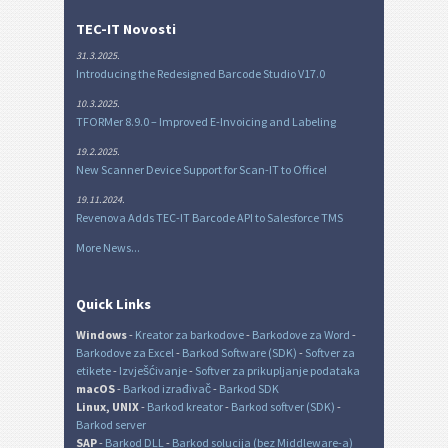
TEC-IT Novosti
31.3.2025.
Introducing the Redesigned Barcode Studio V17.0
10.3.2025.
TFORMer 8.9.0 – Improved E-Invoicing and Labeling
19.2.2025.
New Scanner Device Support for Scan-IT to Office!
19.11.2024.
Revenova Adds TEC-IT Barcode API to Salesforce TMS
More News...
Quick Links
Windows
-
Kreator za barkodove
-
Barkodove za Word
-
Barkodove za Excel
-
Barkod Software (SDK)
-
Softver za
etikete
-
Izvješćivanje
-
Softver za prikupljanje podataka
macOS
-
Barkod izrađivač
-
Barkod SDK
Linux, UNIX
-
Barkod kreator
-
Barkod softver (SDK)
-
Barkod server
SAP
-
Barkod DLL
-
Barkod solucija (bez Middleware-a)