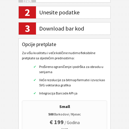
2
Unesite podatke
Internet bankarstvo / SEPA
3
Download bar kod
Mobilni oznak
QR kod
Opcije pretplate
Data Matrix
Za višu kvalitetu i veće količine nudimo fleksibilne
pretplate sa sljedećim prednostima:
Aztec
Prošireno ograničenje i podrška za obradu u
URL
serijama
Nazvati telefonski broj
Veće rezolucije za bitmap formate i izvoz kao
SVG vektorska grafika
Poslati SMS poruku
Integracija Barcode API-ja
Twitter profil
Small
Twitter Tweet
500
Barkodovi / Mjesec
Facebook profil
€ 199
/ Godina
Facebook Sviđa mi se / Like