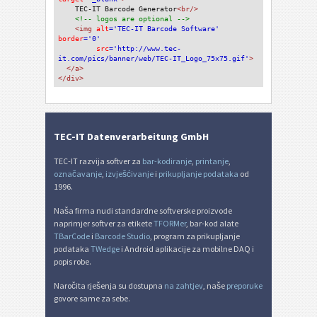
TEC-IT Barcode Generator
<br/>
<!-- logos are optional -->
<img 
alt
='TEC-IT Barcode Software'
border
='0'
src
='http://www.tec-
it.com/pics/banner/web/TEC-IT_Logo_75x75.gif'
>
</a>
</div>
TEC-IT Datenverarbeitung GmbH
TEC-IT razvija softver za
bar-kodiranje
,
printanje
,
označavanje
,
izvješćivanje
i
prikupljanje podataka
od
1996.
Naša firma nudi standardne softverske proizvode
naprimjer softver za etikete
TFORMer
, bar-kod alate
TBarCode
i
Barcode Studio
, program za prikupljanje
podataka
TWedge
i Android aplikacije za mobilne DAQ i
popis robe.
Naročita rješenja su dostupna
na zahtjev
, naše
preporuke
govore same za sebe.