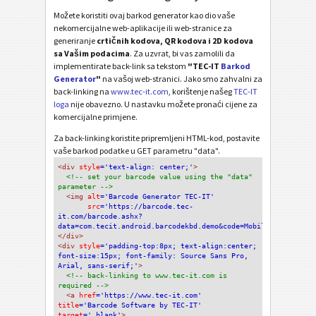
Možete koristiti ovaj barkod generator kao dio vaše
nekomercijalne web-aplikacije ili web-stranice za
generiranje
crtičnih kodova, QR kodova i 2D kodova
sa Vašim podacima
. Za uzvrat, bi vas zamolili da
implementirate back-link sa tekstom
"TEC-IT
Barkod
Generator
"
na vašoj web-stranici. Jako smo zahvalni za
back-linking na
www.tec-it.com
, korištenje našeg
TEC-IT
loga
nije obavezno. U nastavku možete pronaći cijene za
komercijalne primjene.
Za back-linking koristite pripremljeni HTML-kod, postavite
vaše barkod podatke u GET parametru "data".
<div
 style
='text-align: center;'
>
<!-- set your barcode value using the "data" 
parameter -->
<img
 alt
='Barcode Generator TEC-IT'
src
='https://barcode.tec-
it.com/barcode.ashx?
data=com.tecit.android.barcodekbd.demo&code=MobileAztecAndroi
</div>
<div 
style
='padding-top:8px; text-align:center; 
font-size:15px; font-family: Source Sans Pro, 
Arial, sans-serif;'
>
<!-- back-linking to www.tec-it.com is 
required -->
<a 
href
='https://www.tec-it.com'
title
='Barcode Software by TEC-IT'
target
='_blank'
>