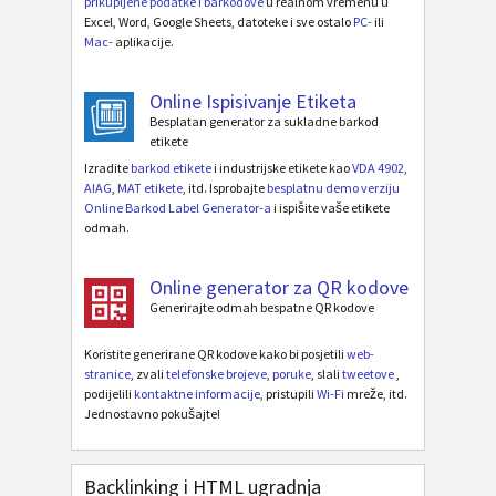
prikupljene podatke i barkodove
u realnom vremenu u
Excel, Word, Google Sheets, datoteke i sve ostalo
PC-
ili
Mac-
aplikacije.
Online Ispisivanje Etiketa
Besplatan generator za sukladne barkod
etikete
Izradite
barkod etikete
i industrijske etikete kao
VDA 4902
,
AIAG
,
MAT etikete
, itd. Isprobajte
besplatnu demo verziju
Online Barkod Label Generator-a
i ispišite vaše etikete
odmah.
Online generator za QR kodove
Generirajte odmah bespatne QR kodove
Koristite generirane QR kodove kako bi posjetili
web-
stranice
, zvali
telefonske brojeve
,
poruke
, slali
tweetove
,
podijelili
kontaktne informacije
, pristupili
Wi-Fi
mreže, itd.
Jednostavno pokušajte!
Backlinking i HTML ugradnja