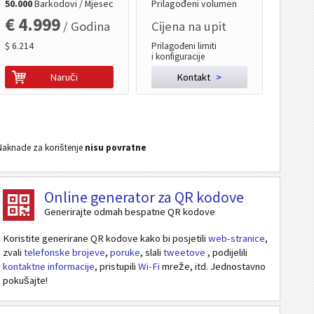
50.000
Barkodovi / Mjesec
Prilagođeni volumen
€ 4.999
/ Godina
Cijena na upit
$ 6.214
Prilagođeni limiti
i konfiguracije
Naruči
Kontakt
>
Naknade za korištenje
nisu povratne
Online generator za QR kodove
Generirajte odmah bespatne QR kodove
Koristite generirane QR kodove kako bi posjetili
web-stranice
,
zvali
telefonske brojeve
,
poruke
, slali
tweetove
, podijelili
kontaktne informacije
, pristupili
Wi-Fi
mreže, itd. Jednostavno
pokušajte!