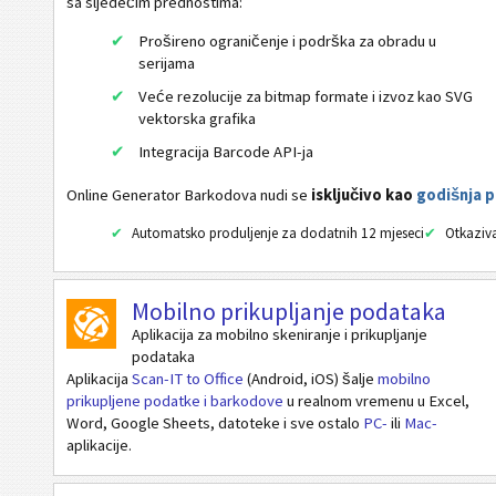
sa sljedećim prednostima:
URL
Prošireno ograničenje i podrška za obradu u
Nazvati telefonski broj
serijama
Poslati SMS poruku
Veće rezolucije za bitmap formate i izvoz kao SVG
vektorska grafika
Twitter profil
Integracija Barcode API-ja
Twitter Tweet
Online Generator Barkodova nudi se
isključivo kao
godišnja p
Facebook profil
Automatsko produljenje za dodatnih 12 mjeseci
Otkaziva
Facebook Sviđa mi se / Like
LinkedIn korisničkog profila
Mobilno prikupljanje podataka
LinkedIn profil firme
Aplikacija za mobilno skeniranje i prikupljanje
LinkedIn Share
podataka
Aplikacija
Scan-IT to Office
(Android, iOS) šalje
mobilno
Google Play pretraživanje proizvođača
prikupljene podatke i barkodove
u realnom vremenu u Excel,
Google Play pretraživanje paketa
Word, Google Sheets, datoteke i sve ostalo
PC-
ili
Mac-
aplikacije.
Aztec