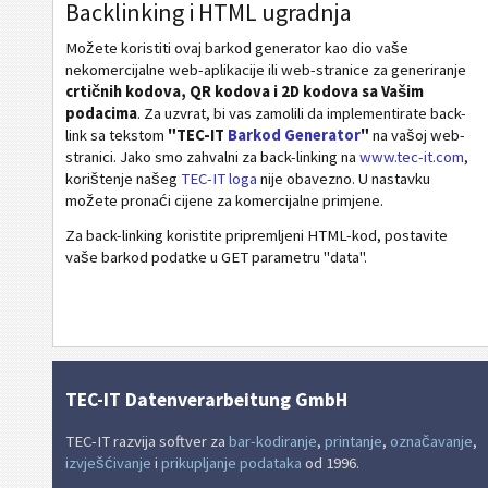
Zdravstveni kodovi
Backlinking i HTML ugradnja
Možete koristiti ovaj barkod generator kao dio vaše
ISBN kod
nekomercijalne web-aplikacije ili web-stranice za generiranje
crtičnih kodova, QR kodova i 2D kodova sa Vašim
podacima
. Za uzvrat, bi vas zamolili da implementirate back-
Vizitka karta
link sa tekstom
"TEC-IT
Barkod Generator
"
na vašoj web-
stranici. Jako smo zahvalni za back-linking na
www.tec-it.com
,
korištenje našeg
TEC-IT loga
nije obavezno. U nastavku
Kalendarni kodovi
možete pronaći cijene za komercijalne primjene.
Za back-linking koristite pripremljeni HTML-kod, postavite
Wi-Fi bar kod
vaše barkod podatke u GET parametru "data".
TEC-IT Datenverarbeitung GmbH
TEC-IT razvija softver za
bar-kodiranje
,
printanje
,
označavanje
,
izvješćivanje
i
prikupljanje podataka
od 1996.