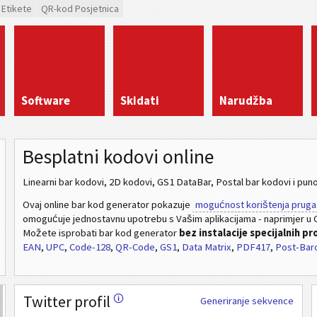
 Etikete
QR-kod Posjetnica
Software
Skidati
Narudžba
Besplatni kodovi online
Linearni bar kodovi, 2D kodovi, GS1 DataBar, Postal bar kodovi i puno
Ovaj online bar kod generator pokazuje
mogućnost korištenja pruga
omogućuje jednostavnu upotrebu s Vašim aplikacijama - naprimjer u C
Možete isprobati bar kod generator
bez instalacije specijalnih p
EAN
,
UPC
,
Code-128
,
QR-Code
,
GS1
,
Data Matrix
,
PDF417
,
Post-Bar
Twitter profil
🛈
Generiranje sekvence