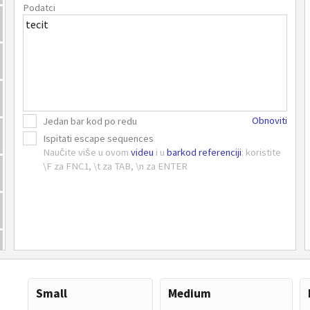
Podatci
Obnoviti
Jedan bar kod po redu
Ispitati escape sequences
Naučite više u ovom
videu
i u
barkod referenciji
: koristite
\F za FNC1, \t za TAB, \n za ENTER
Small
Medium