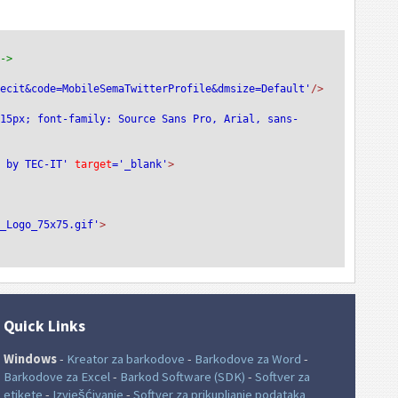
-->
tecit&code=MobileSemaTwitterProfile&dmsize=Default'
/>
:15px; font-family: Source Sans Pro, Arial, sans-
e by TEC-IT'
 target
='_blank'
>
T_Logo_75x75.gif'
>
Quick Links
Windows
-
Kreator za barkodove
-
Barkodove za Word
-
Barkodove za Excel
-
Barkod Software (SDK)
-
Softver za
etikete
-
Izvješćivanje
-
Softver za prikupljanje podataka