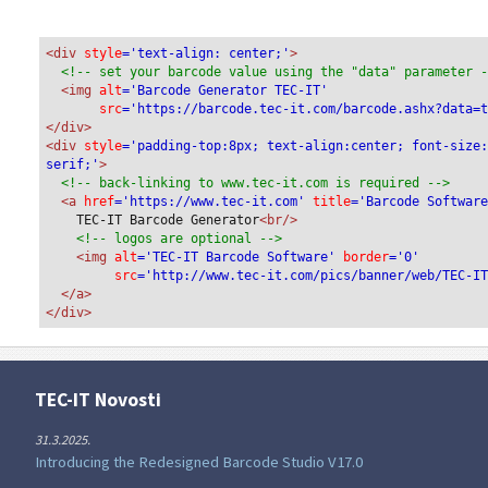
<div
 style
='text-align: center;'
>
<!-- set your barcode value using the "data" parameter 
<img
 alt
='Barcode Generator TEC-IT'
src
='https://barcode.tec-it.com/barcode.ashx?data=
</div>
<div 
style
='padding-top:8px; text-align:center; font-size
serif;'
>
<!-- back-linking to www.tec-it.com is required -->
<a 
href
='https://www.tec-it.com'
 title
='Barcode Softwar
TEC-IT Barcode Generator
<br/>
<!-- logos are optional -->
<img 
alt
='TEC-IT Barcode Software'
 border
='0'
src
='http://www.tec-it.com/pics/banner/web/TEC-I
</a>
</div>
TEC-IT Novosti
31.3.2025.
Introducing the Redesigned Barcode Studio V17.0