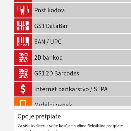
Post kodovi
GS1 DataBar
EAN / UPC
2D bar kod
GS1 2D Barcodes
Internet bankarstvo / SEPA
Mobilni oznak
Opcije pretplate
QR kod
Za višu kvalitetu i veće količine nudimo fleksibilne pretplate
Data Matrix