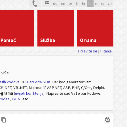
de
en
es
fr
hi
hr
it
ru
zh
Pomoć
Služba
O nama
Prijavite se
|
Pitanja
 više!
stih kodova
u
TBarCode SDK
. Bar kod generator vam
®
# .NET, VB .NET, Microsoft
ASP.NET, ASP, PHP, C/C++, Delphi.
rograma
(
uvijeti korištenja
). Napravite sad Vaše bar kodove:
codes
,
ISBN
, etc.