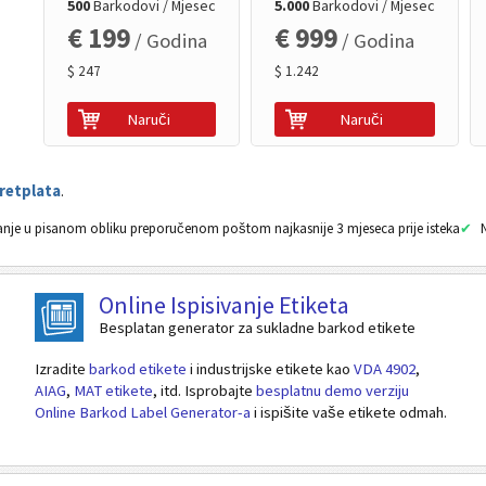
500
Barkodovi / Mjesec
5.000
Barkodovi / Mjesec
€ 199
€ 999
/ Godina
/ Godina
$ 247
$ 1.242
Naruči
Naruči
retplata
.
nje u pisanom obliku preporučenom poštom najkasnije 3 mjeseca prije isteka
Online Ispisivanje Etiketa
Besplatan generator za sukladne barkod etikete
Izradite
barkod etikete
i industrijske etikete kao
VDA 4902
,
AIAG
,
MAT etikete
, itd. Isprobajte
besplatnu demo verziju
Online Barkod Label Generator-a
i ispišite vaše etikete odmah.