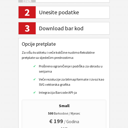
2
Unesite podatke
Internet bankarstvo / SEPA
3
Download bar kod
Mobilni oznak
QR kod
Opcije pretplate
Data Matrix
Za višu kvalitetu i veće količine nudimo fleksibilne
pretplate sa sljedećim prednostima:
URL
Prošireno ograničenje i podrška za obradu u
Nazvati telefonski broj
serijama
Poslati SMS poruku
Veće rezolucije za bitmap formate i izvoz kao
SVG vektorska grafika
Twitter profil
Integracija Barcode API-ja
Twitter Tweet
Small
Facebook profil
500
Barkodovi / Mjesec
Facebook Sviđa mi se / Like
€ 199
/ Godina
LinkedIn korisničkog profila