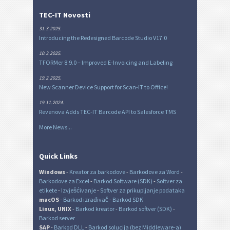
TEC-IT Novosti
31.3.2025.
Introducing the Redesigned Barcode Studio V17.0
10.3.2025.
TFORMer 8.9.0 – Improved E-Invoicing and Labeling
19.2.2025.
New Scanner Device Support for Scan-IT to Office!
19.11.2024.
Revenova Adds TEC-IT Barcode API to Salesforce TMS
More News...
Quick Links
Windows
-
Kreator za barkodove
-
Barkodove za Word
-
Barkodove za Excel
-
Barkod Software (SDK)
-
Softver za
etikete
-
Izvješćivanje
-
Softver za prikupljanje podataka
macOS
-
Barkod izrađivač
-
Barkod SDK
Linux, UNIX
-
Barkod kreator
-
Barkod softver (SDK)
-
Barkod server
SAP
-
Barkod DLL
-
Barkod solucija (bez Middleware-a)