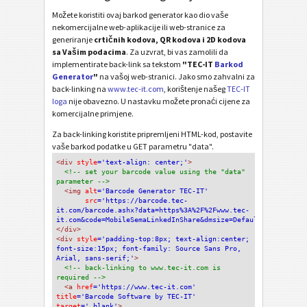
Možete koristiti ovaj barkod generator kao dio vaše
nekomercijalne web-aplikacije ili web-stranice za
generiranje
crtičnih kodova, QR kodova i 2D kodova
sa Vašim podacima
. Za uzvrat, bi vas zamolili da
implementirate back-link sa tekstom
"TEC-IT
Barkod
Generator
"
na vašoj web-stranici. Jako smo zahvalni za
back-linking na
www.tec-it.com
, korištenje našeg
TEC-IT
loga
nije obavezno. U nastavku možete pronaći cijene za
komercijalne primjene.
Za back-linking koristite pripremljeni HTML-kod, postavite
vaše barkod podatke u GET parametru "data".
<div
 style
='text-align: center;'
>
<!-- set your barcode value using the "data" 
parameter -->
<img
 alt
='Barcode Generator TEC-IT'
src
='https://barcode.tec-
it.com/barcode.ashx?data=https%3A%2F%2Fwww.tec-
it.com&code=MobileSemaLinkedInShare&dmsize=Default'
/>
</div>
<div 
style
='padding-top:8px; text-align:center; 
font-size:15px; font-family: Source Sans Pro, 
Arial, sans-serif;'
>
<!-- back-linking to www.tec-it.com is 
required -->
<a 
href
='https://www.tec-it.com'
title
='Barcode Software by TEC-IT'
target
='_blank'
>