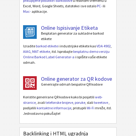
prikupljene podatke i barkodove
u realnom vremenu u
Excel, Word, Google Sheets, datoteke i sve ostalo
PC-
ili
Mac-
aplikacije.
Online Ispisivanje Etiketa
Besplatan generator za sukladne barkod
etikete
Izradite
barkod etikete
i industrijske etikete kao
VDA 4902
,
AIAG
,
MAT etikete
, itd. Isprobajte
besplatnu demo verziju
Online Barkod Label Generator-a
i ispišite vaše etikete
odmah.
Online generator za QR kodove
Generirajte odmah bespatne QR kodove
Koristite generirane QR kodove kako bi posjetili
web-
stranice
, zvali
telefonske brojeve
,
poruke
, slali
tweetove
,
podijelili
kontaktne informacije
, pristupili
Wi-Fi
mreže, itd.
Jednostavno pokušajte!
Backlinking i HTML ugradnja