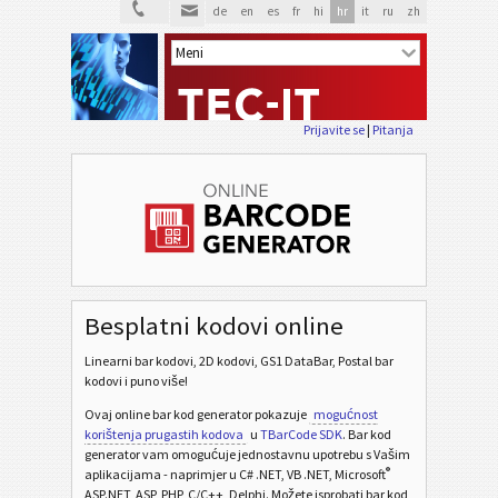
de
en
es
fr
hi
hr
it
ru
zh
Prijavite se
|
Pitanja
Besplatni kodovi online
Linearni bar kodovi, 2D kodovi, GS1 DataBar, Postal bar
kodovi i puno više!
Ovaj online bar kod generator pokazuje
mogućnost
korištenja prugastih kodova
u
TBarCode SDK
. Bar kod
generator vam omogućuje jednostavnu upotrebu s Vašim
®
aplikacijama - naprimjer u C# .NET, VB .NET, Microsoft
ASP.NET, ASP, PHP, C/C++, Delphi. Možete isprobati bar kod