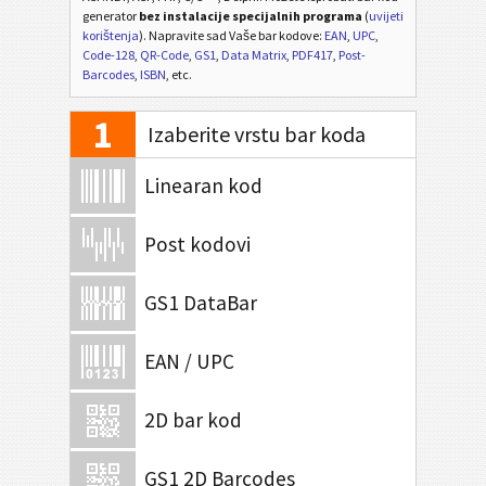
generator
bez instalacije specijalnih programa
(
uvijeti
korištenja
). Napravite sad Vaše bar kodove:
EAN
,
UPC
,
Code-128
,
QR-Code
,
GS1
,
Data Matrix
,
PDF417
,
Post-
Barcodes
,
ISBN
, etc.
1
Izaberite vrstu bar koda
Linearan kod
Post kodovi
GS1 DataBar
EAN / UPC
2D bar kod
GS1 2D Barcodes