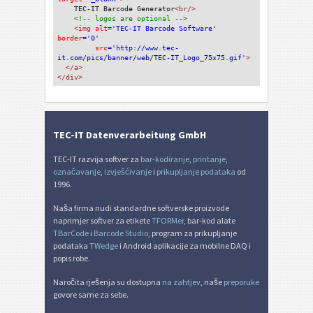
TEC-IT Barcode Generator
<br/>
<!-- logos are optional -->
<img 
alt
='TEC-IT Barcode Software'
border
='0'
src
='http://www.tec-
it.com/pics/banner/web/TEC-IT_Logo_75x75.gif'
>
</a>
</div>
TEC-IT Datenverarbeitung GmbH
TEC-IT razvija softver za
bar-kodiranje
,
printanje
,
označavanje
,
izvješćivanje
i
prikupljanje podataka
od
1996.
Naša firma nudi standardne softverske proizvode
naprimjer softver za etikete
TFORMer
, bar-kod alate
TBarCode
i
Barcode Studio
, program za prikupljanje
podataka
TWedge
i Android aplikacije za mobilne DAQ i
popis robe.
Naročita rješenja su dostupna
na zahtjev
, naše
preporuke
govore same za sebe.