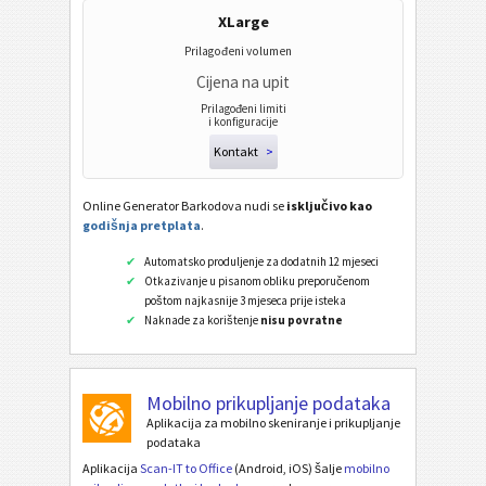
XLarge
Prilagođeni volumen
Cijena na upit
Prilagođeni limiti
i konfiguracije
Kontakt
>
Online Generator Barkodova nudi se
isključivo kao
godišnja pretplata
.
Automatsko produljenje za dodatnih 12 mjeseci
Otkazivanje u pisanom obliku preporučenom
poštom najkasnije 3 mjeseca prije isteka
Naknade za korištenje
nisu povratne
Mobilno prikupljanje podataka
Aplikacija za mobilno skeniranje i prikupljanje
podataka
Aplikacija
Scan-IT to Office
(Android, iOS) šalje
mobilno