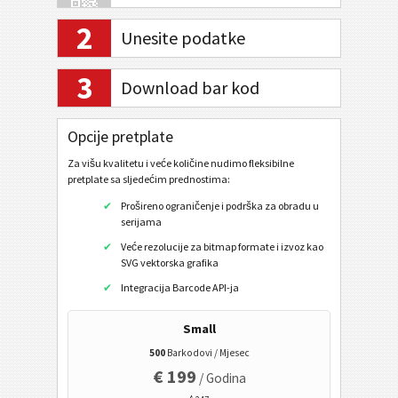
2
Unesite podatke
Internet bankarstvo / SEPA
3
Download bar kod
Mobilni oznak
QR kod
Opcije pretplate
QR Code (Mobilni telefon)
Za višu kvalitetu i veće količine nudimo fleksibilne
pretplate sa sljedećim prednostima:
URL
Prošireno ograničenje i podrška za obradu u
Nazvati telefonski broj
serijama
Poslati SMS poruku
Veće rezolucije za bitmap formate i izvoz kao
SVG vektorska grafika
Twitter profil
Integracija Barcode API-ja
Twitter Tweet
Small
Facebook profil
500
Barkodovi / Mjesec
Facebook Sviđa mi se / Like
€ 199
/ Godina
LinkedIn korisničkog profila