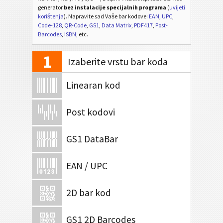
generator
bez instalacije specijalnih programa
(
uvijeti
korištenja
). Napravite sad Vaše bar kodove:
EAN
,
UPC
,
Code-128
,
QR-Code
,
GS1
,
Data Matrix
,
PDF417
,
Post-
Barcodes
,
ISBN
, etc.
1
Izaberite vrstu bar koda
Linearan kod
Post kodovi
GS1 DataBar
EAN / UPC
2D bar kod
GS1 2D Barcodes