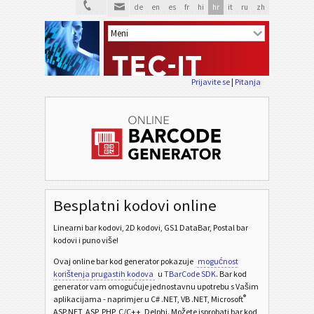
de
en
es
fr
hi
hr
it
ru
zh
Prijavite se
|
Pitanja
Besplatni kodovi online
Linearni bar kodovi, 2D kodovi, GS1 DataBar, Postal bar
kodovi i puno više!
Ovaj online bar kod generator pokazuje
mogućnost
korištenja prugastih kodova
u
TBarCode SDK
. Bar kod
generator vam omogućuje jednostavnu upotrebu s Vašim
®
aplikacijama - naprimjer u C# .NET, VB .NET, Microsoft
ASP.NET, ASP, PHP, C/C++, Delphi. Možete isprobati bar kod