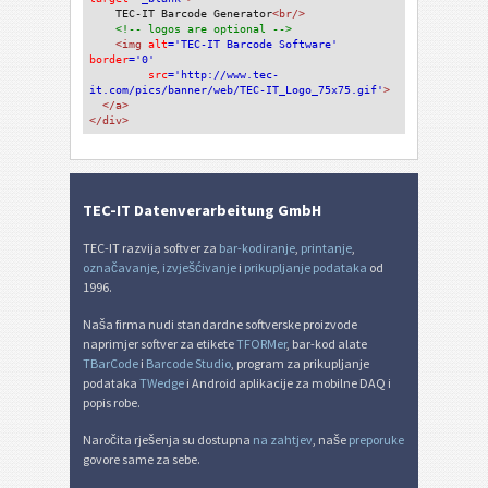
TEC-IT Barcode Generator
<br/>
<!-- logos are optional -->
<img 
alt
='TEC-IT Barcode Software'
border
='0'
src
='http://www.tec-
it.com/pics/banner/web/TEC-IT_Logo_75x75.gif'
>
</a>
</div>
TEC-IT Datenverarbeitung GmbH
TEC-IT razvija softver za
bar-kodiranje
,
printanje
,
označavanje
,
izvješćivanje
i
prikupljanje podataka
od
1996.
Naša firma nudi standardne softverske proizvode
naprimjer softver za etikete
TFORMer
, bar-kod alate
TBarCode
i
Barcode Studio
, program za prikupljanje
podataka
TWedge
i Android aplikacije za mobilne DAQ i
popis robe.
Naročita rješenja su dostupna
na zahtjev
, naše
preporuke
govore same za sebe.