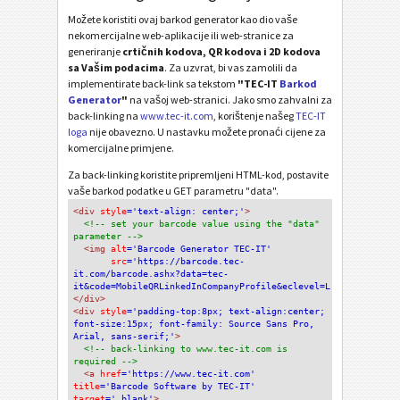
Možete koristiti ovaj barkod generator kao dio vaše
nekomercijalne web-aplikacije ili web-stranice za
generiranje
crtičnih kodova, QR kodova i 2D kodova
sa Vašim podacima
. Za uzvrat, bi vas zamolili da
implementirate back-link sa tekstom
"TEC-IT
Barkod
Generator
"
na vašoj web-stranici. Jako smo zahvalni za
back-linking na
www.tec-it.com
, korištenje našeg
TEC-IT
loga
nije obavezno. U nastavku možete pronaći cijene za
komercijalne primjene.
Za back-linking koristite pripremljeni HTML-kod, postavite
vaše barkod podatke u GET parametru "data".
<div
 style
='text-align: center;'
>
<!-- set your barcode value using the "data" 
parameter -->
<img
 alt
='Barcode Generator TEC-IT'
src
='https://barcode.tec-
it.com/barcode.ashx?data=tec-
it&code=MobileQRLinkedInCompanyProfile&eclevel=L'
/>
</div>
<div 
style
='padding-top:8px; text-align:center; 
font-size:15px; font-family: Source Sans Pro, 
Arial, sans-serif;'
>
<!-- back-linking to www.tec-it.com is 
required -->
<a 
href
='https://www.tec-it.com'
title
='Barcode Software by TEC-IT'
target
='_blank'
>