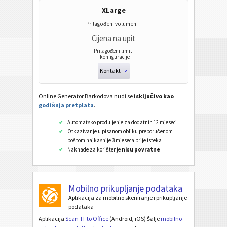
Wi-Fi bar kod
XLarge
Prilagođeni volumen
Cijena na upit
Prilagođeni limiti
i konfiguracije
Kontakt
>
Online Generator Barkodova nudi se
isključivo kao
godišnja pretplata
.
Automatsko produljenje za dodatnih 12 mjeseci
Otkazivanje u pisanom obliku preporučenom
poštom najkasnije 3 mjeseca prije isteka
Naknade za korištenje
nisu povratne
Mobilno prikupljanje podataka
Aplikacija za mobilno skeniranje i prikupljanje
podataka
Aplikacija
Scan-IT to Office
(Android, iOS) šalje
mobilno