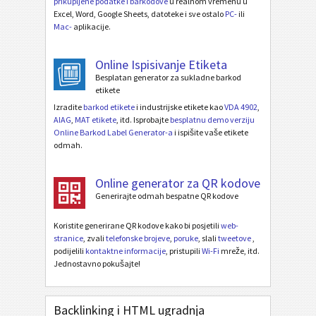
prikupljene podatke i barkodove
u realnom vremenu u
Excel, Word, Google Sheets, datoteke i sve ostalo
PC-
ili
Mac-
aplikacije.
Online Ispisivanje Etiketa
Besplatan generator za sukladne barkod
etikete
Izradite
barkod etikete
i industrijske etikete kao
VDA 4902
,
AIAG
,
MAT etikete
, itd. Isprobajte
besplatnu demo verziju
Online Barkod Label Generator-a
i ispišite vaše etikete
odmah.
Online generator za QR kodove
Generirajte odmah bespatne QR kodove
Koristite generirane QR kodove kako bi posjetili
web-
stranice
, zvali
telefonske brojeve
,
poruke
, slali
tweetove
,
podijelili
kontaktne informacije
, pristupili
Wi-Fi
mreže, itd.
Jednostavno pokušajte!
Backlinking i HTML ugradnja