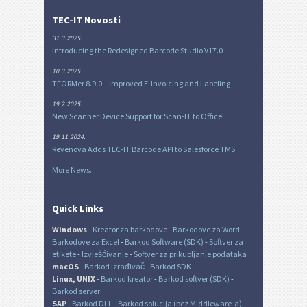
TEC-IT Novosti
31.3.2025.
Introducing the Redesigned Barcode Studio V17.0
10.3.2025.
TFORMer 8.9.0 – Improved E-Invoicing and Labeling
19.2.2025.
New Scanner Device Support for Scan-IT to Office!
19.11.2024.
Revenova Adds TEC-IT Barcode API to Salesforce TMS
More News...
Quick Links
Windows
-
Kreator za barkodove
-
Barkodove za Word
-
Barkodove za Excel
-
Barkod Software (SDK)
-
Softver za
etikete
-
Izvješćivanje
-
Softver za prikupljanje podataka
macOS
-
Barkod izrađivač
-
Barkod SDK
Linux, UNIX
-
Barkod kreator
-
Barkod softver (SDK)
-
Barkod server
SAP
-
Barkod DLL
-
Barkod solucija (bez Middleware-a)