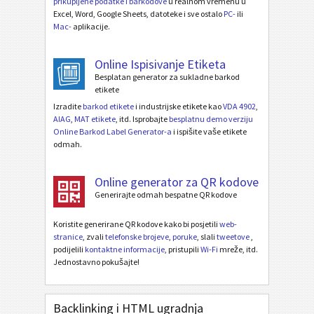
prikupljene podatke i barkodove
u realnom vremenu u
Excel, Word, Google Sheets, datoteke i sve ostalo
PC-
ili
Mac-
aplikacije.
Online Ispisivanje Etiketa
Besplatan generator za sukladne barkod
etikete
Izradite
barkod etikete
i industrijske etikete kao
VDA 4902
,
AIAG
,
MAT etikete
, itd. Isprobajte
besplatnu demo verziju
Online Barkod Label Generator-a
i ispišite vaše etikete
odmah.
Online generator za QR kodove
Generirajte odmah bespatne QR kodove
Koristite generirane QR kodove kako bi posjetili
web-
stranice
, zvali
telefonske brojeve
,
poruke
, slali
tweetove
,
podijelili
kontaktne informacije
, pristupili
Wi-Fi
mreže, itd.
Jednostavno pokušajte!
Backlinking i HTML ugradnja