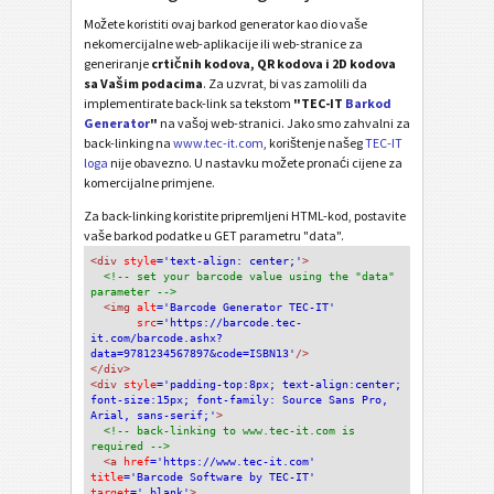
Možete koristiti ovaj barkod generator kao dio vaše
nekomercijalne web-aplikacije ili web-stranice za
generiranje
crtičnih kodova, QR kodova i 2D kodova
sa Vašim podacima
. Za uzvrat, bi vas zamolili da
implementirate back-link sa tekstom
"TEC-IT
Barkod
Generator
"
na vašoj web-stranici. Jako smo zahvalni za
back-linking na
www.tec-it.com
, korištenje našeg
TEC-IT
loga
nije obavezno. U nastavku možete pronaći cijene za
komercijalne primjene.
Za back-linking koristite pripremljeni HTML-kod, postavite
vaše barkod podatke u GET parametru "data".
<div
 style
='text-align: center;'
>
<!-- set your barcode value using the "data" 
parameter -->
<img
 alt
='Barcode Generator TEC-IT'
src
='https://barcode.tec-
it.com/barcode.ashx?
data=9781234567897&code=ISBN13'
/>
</div>
<div 
style
='padding-top:8px; text-align:center; 
font-size:15px; font-family: Source Sans Pro, 
Arial, sans-serif;'
>
<!-- back-linking to www.tec-it.com is 
required -->
<a 
href
='https://www.tec-it.com'
title
='Barcode Software by TEC-IT'
target
='_blank'
>