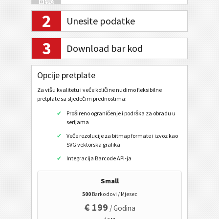
2
Unesite podatke
Internet bankarstvo / SEPA
3
Download bar kod
Mobilni oznak
Opcije pretplate
Zdravstveni kodovi
Za višu kvalitetu i veće količine nudimo fleksibilne
pretplate sa sljedećim prednostima:
ISBN kod
Prošireno ograničenje i podrška za obradu u
ISBN 13
serijama
Veće rezolucije za bitmap formate i izvoz kao
ISBN 13 + 5 cifre
SVG vektorska grafika
ISMN
Integracija Barcode API-ja
ISSN
Small
ISSN + 2 cifre
500
Barkodovi / Mjesec
€ 199
Vizitka karta
/ Godina