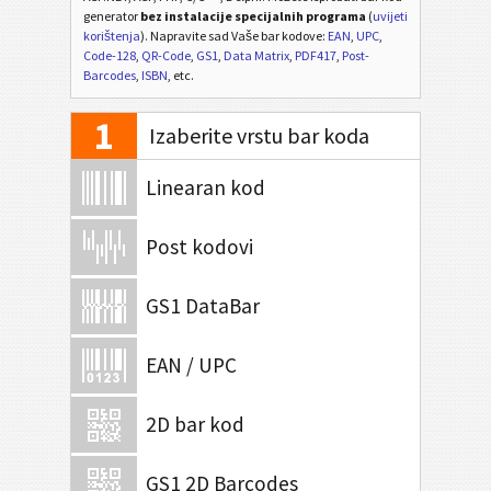
generator
bez instalacije specijalnih programa
(
uvijeti
korištenja
). Napravite sad Vaše bar kodove:
EAN
,
UPC
,
Code-128
,
QR-Code
,
GS1
,
Data Matrix
,
PDF417
,
Post-
Barcodes
,
ISBN
, etc.
1
Izaberite vrstu bar koda
Linearan kod
Post kodovi
GS1 DataBar
EAN / UPC
2D bar kod
GS1 2D Barcodes