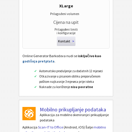
XLarge
Prilagođeni volumen
Cijena na upit
Prilagođeni limiti
i konfiguracije
Kontakt
>
Online Generator Barkodova nudi se
isključivo kao
godišnja pretplata
.
Automatsko produljenje za dodatnih 12 mjeseci
Otkazivanje u pisanom obliku preporučenom
poštom najkasnije 3 mjeseca prije isteka
Naknade za korištenje
nisu povratne
Mobilno prikupljanje podataka
Aplikacija za mobilno skeniranje i prikupljanje
podataka
Aplikacija
Scan-IT to Office
(Android, iOS) šalje
mobilno