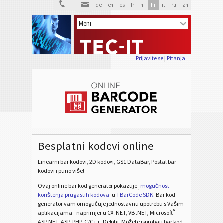
de
en
es
fr
hi
hr
it
ru
zh
Prijavite se
|
Pitanja
Besplatni kodovi online
Linearni bar kodovi, 2D kodovi, GS1 DataBar, Postal bar
kodovi i puno više!
Ovaj online bar kod generator pokazuje
mogućnost
korištenja prugastih kodova
u
TBarCode SDK
. Bar kod
generator vam omogućuje jednostavnu upotrebu s Vašim
®
aplikacijama - naprimjer u C# .NET, VB .NET, Microsoft
ASP.NET, ASP, PHP, C/C++, Delphi. Možete isprobati bar kod