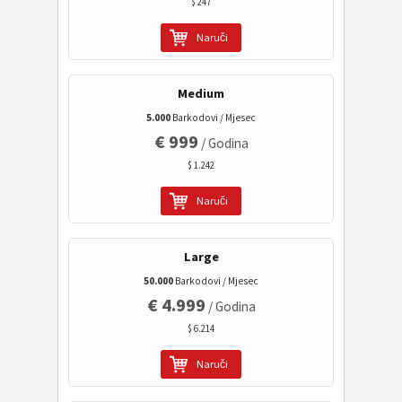
$ 247
Kalendarni kodovi
Naruči
Wi-Fi bar kod
Medium
5.000
Barkodovi / Mjesec
€ 999
/ Godina
$ 1.242
Naruči
Large
50.000
Barkodovi / Mjesec
€ 4.999
/ Godina
$ 6.214
Naruči