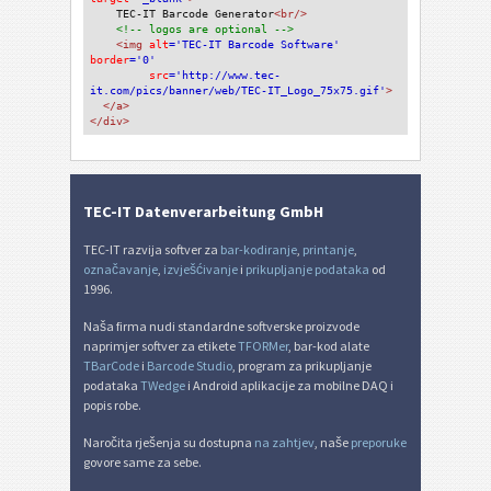
TEC-IT Barcode Generator
<br/>
<!-- logos are optional -->
<img 
alt
='TEC-IT Barcode Software'
border
='0'
src
='http://www.tec-
it.com/pics/banner/web/TEC-IT_Logo_75x75.gif'
>
</a>
</div>
TEC-IT Datenverarbeitung GmbH
TEC-IT razvija softver za
bar-kodiranje
,
printanje
,
označavanje
,
izvješćivanje
i
prikupljanje podataka
od
1996.
Naša firma nudi standardne softverske proizvode
naprimjer softver za etikete
TFORMer
, bar-kod alate
TBarCode
i
Barcode Studio
, program za prikupljanje
podataka
TWedge
i Android aplikacije za mobilne DAQ i
popis robe.
Naročita rješenja su dostupna
na zahtjev
, naše
preporuke
govore same za sebe.