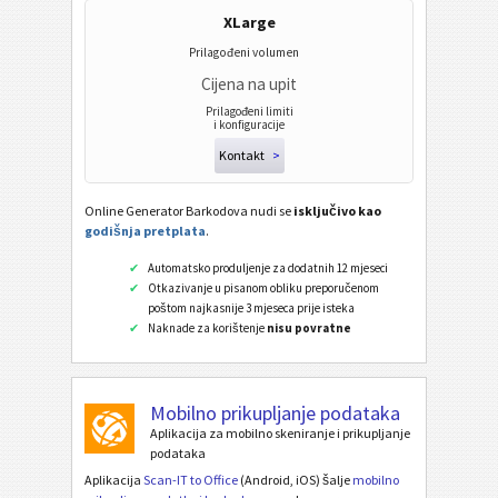
XLarge
Prilagođeni volumen
Cijena na upit
Prilagođeni limiti
i konfiguracije
Kontakt
>
Online Generator Barkodova nudi se
isključivo kao
godišnja pretplata
.
Automatsko produljenje za dodatnih 12 mjeseci
Otkazivanje u pisanom obliku preporučenom
poštom najkasnije 3 mjeseca prije isteka
Naknade za korištenje
nisu povratne
Mobilno prikupljanje podataka
Aplikacija za mobilno skeniranje i prikupljanje
podataka
Aplikacija
Scan-IT to Office
(Android, iOS) šalje
mobilno