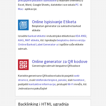
prikupljene podatke i barkodove
u realnom vremenu u
Excel, Word, Google Sheets, datoteke i sve ostalo
PC-
ili
Mac-
aplikacije.
Online Ispisivanje Etiketa
Besplatan generator za sukladne barkod
etikete
Izradite
barkod etikete
i industrijske etikete kao
VDA 4902
,
AIAG
,
MAT etikete
, itd. Isprobajte
besplatnu demo verziju
Online Barkod Label Generator-a
i ispišite vaše etikete
odmah.
Online generator za QR kodove
Generirajte odmah bespatne QR kodove
Koristite generirane QR kodove kako bi posjetili
web-
stranice
, zvali
telefonske brojeve
,
poruke
, slali
tweetove
,
podijelili
kontaktne informacije
, pristupili
Wi-Fi
mreže, itd.
Jednostavno pokušajte!
Backlinking i HTML ugradnja