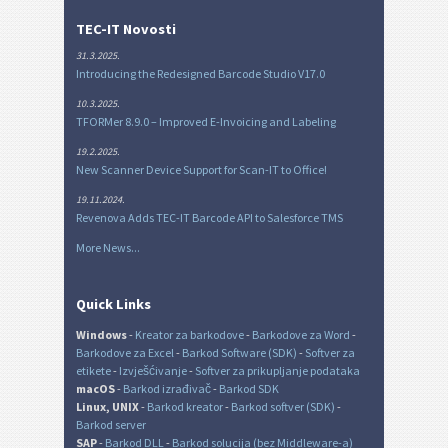
TEC-IT Novosti
31.3.2025.
Introducing the Redesigned Barcode Studio V17.0
10.3.2025.
TFORMer 8.9.0 – Improved E-Invoicing and Labeling
19.2.2025.
New Scanner Device Support for Scan-IT to Office!
19.11.2024.
Revenova Adds TEC-IT Barcode API to Salesforce TMS
More News...
Quick Links
Windows
-
Kreator za barkodove
-
Barkodove za Word
-
Barkodove za Excel
-
Barkod Software (SDK)
-
Softver za
etikete
-
Izvješćivanje
-
Softver za prikupljanje podataka
macOS
-
Barkod izrađivač
-
Barkod SDK
Linux, UNIX
-
Barkod kreator
-
Barkod softver (SDK)
-
Barkod server
SAP
-
Barkod DLL
-
Barkod solucija (bez Middleware-a)