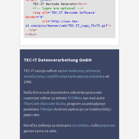
TEC-IT Barcode Generator
<br/>
<!-- logos are optional -->
<img 
alt
='TEC-IT Barcode Software'
border
='0'
src
='http://www.tec-
it.com/pics/banner/web/TEC-IT_Logo_75x75.gif'
>
</a>
</div>
TEC-IT Datenverarbeitung GmbH
TEC-IT razvija softver za
bar-kodiranje
,
printanje
,
označavanje
,
izvješćivanje
i
prikupljanje podataka
od
1996.
Naša firma nudi standardne softverske proizvode
naprimjer softver za etikete
TFORMer
, bar-kod alate
TBarCode
i
Barcode Studio
, program za prikupljanje
podataka
TWedge
i Android aplikacije za mobilne DAQ i
popis robe.
Naročita rješenja su dostupna
na zahtjev
, naše
preporuke
govore same za sebe.