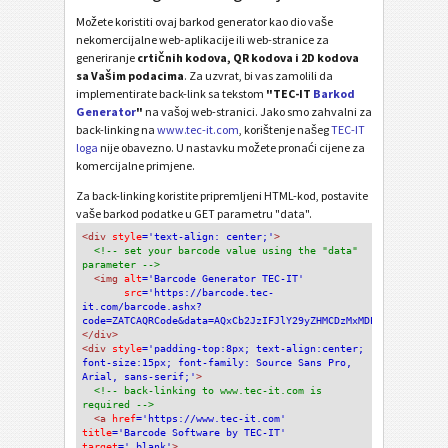
Možete koristiti ovaj barkod generator kao dio vaše
nekomercijalne web-aplikacije ili web-stranice za
generiranje
crtičnih kodova, QR kodova i 2D kodova
sa Vašim podacima
. Za uzvrat, bi vas zamolili da
implementirate back-link sa tekstom
"TEC-IT
Barkod
Generator
"
na vašoj web-stranici. Jako smo zahvalni za
back-linking na
www.tec-it.com
, korištenje našeg
TEC-IT
loga
nije obavezno. U nastavku možete pronaći cijene za
komercijalne primjene.
Za back-linking koristite pripremljeni HTML-kod, postavite
vaše barkod podatke u GET parametru "data".
<div
 style
='text-align: center;'
>
<!-- set your barcode value using the "data" 
parameter -->
<img
 alt
='Barcode Generator TEC-IT'
src
='https://barcode.tec-
it.com/barcode.ashx?
code=ZATCAQRCode&data=AQxCb2JzIFJlY29yZHMCDzMxMDEyMjM5MzUwMDA
</div>
<div 
style
='padding-top:8px; text-align:center; 
font-size:15px; font-family: Source Sans Pro, 
Arial, sans-serif;'
>
<!-- back-linking to www.tec-it.com is 
required -->
<a 
href
='https://www.tec-it.com'
title
='Barcode Software by TEC-IT'
target
='_blank'
>