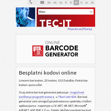
de
en
es
fr
hi
hr
it
ru
zh
Prijavite se
|
Pitanja
Besplatni kodovi online
Linearni bar kodovi, 2D kodovi, GS1 DataBar, Postal bar
kodovi i puno više!
Ovaj online bar kod generator pokazuje
mogućnost
korištenja prugastih kodova
u
TBarCode SDK
. Bar kod
generator vam omogućuje jednostavnu upotrebu s Vašim
®
aplikacijama - naprimjer u C# .NET, VB .NET, Microsoft
ASP.NET, ASP, PHP, C/C++, Delphi. Možete isprobati bar kod