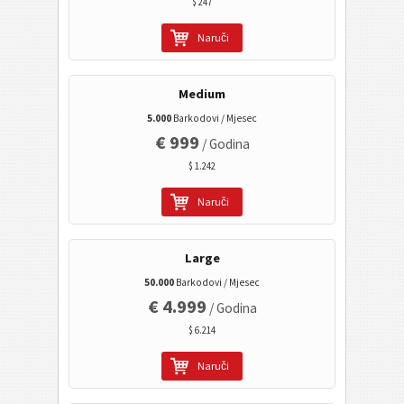
Zdravstveni kodovi
$ 247
Naruči
ISBN kod
Medium
Vizitka karta
5.000
Barkodovi / Mjesec
€ 999
/ Godina
Kalendarni kodovi
$ 1.242
Wi-Fi bar kod
Naruči
Large
50.000
Barkodovi / Mjesec
€ 4.999
/ Godina
$ 6.214
Naruči