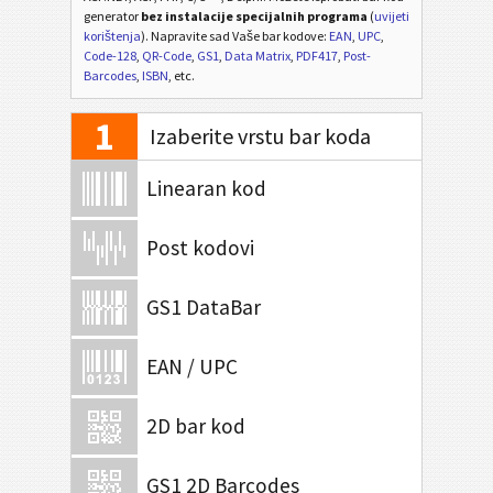
generator
bez instalacije specijalnih programa
(
uvijeti
korištenja
). Napravite sad Vaše bar kodove:
EAN
,
UPC
,
Code-128
,
QR-Code
,
GS1
,
Data Matrix
,
PDF417
,
Post-
Barcodes
,
ISBN
, etc.
1
Izaberite vrstu bar koda
Linearan kod
Post kodovi
GS1 DataBar
EAN / UPC
2D bar kod
GS1 2D Barcodes