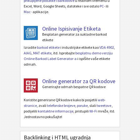
prikupljene podatke i barkodove
u realnom vremenu u
Excel, Word, Google Sheets, datoteke i sve ostalo
PC-
ili
Mac-
aplikacije.
Online Ispisivanje Etiketa
Besplatan generator za sukladne barkod
etikete
Izradite
barkod etikete
i industrijske etikete kao
VDA 4902
,
AIAG
,
MAT etikete
, itd. Isprobajte
besplatnu demo verziju
Online Barkod Label Generator-a
i ispišite vaše etikete
odmah.
Online generator za QR kodove
Generirajte odmah bespatne QR kodove
Koristite generirane QR kodove kako bi posjetili
web-
stranice
, zvali
telefonske brojeve
,
poruke
, slali
tweetove
,
podijelili
kontaktne informacije
, pristupili
Wi-Fi
mreže, itd.
Jednostavno pokušajte!
Backlinking i HTML ugradnja