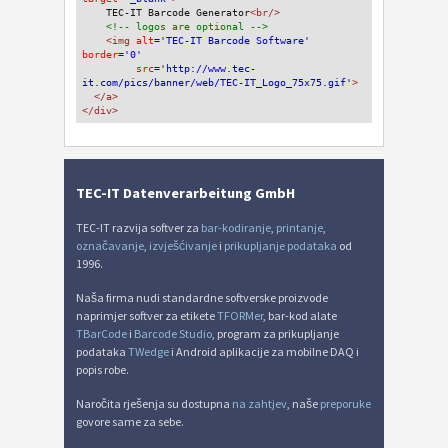
TEC-IT Barcode Generator
<br/>
<!-- logos are optional -->
<img 
alt
='TEC-IT Barcode Software'
border
='0'
src
='http://www.tec-
it.com/pics/banner/web/TEC-IT_Logo_75x75.gif'
>
</a>
</div>
TEC-IT Datenverarbeitung GmbH
TEC-IT razvija softver za
bar-kodiranje
,
printanje
,
označavanje
,
izvješćivanje
i
prikupljanje podataka
od
1996.
Naša firma nudi standardne softverske proizvode
naprimjer softver za etikete
TFORMer
, bar-kod alate
TBarCode
i
Barcode Studio
, program za prikupljanje
podataka
TWedge
i Android aplikacije za mobilne DAQ i
popis robe.
Naročita rješenja su dostupna
na zahtjev
, naše
preporuke
govore same za sebe.