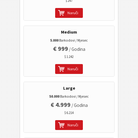
$ 247
HIBC LIC PDF417
Naruči
HIBC LIC QR-Code
HIBC PAS 128
Medium
HIBC PAS 39
5.000
Barkodovi / Mjesec
HIBC PAS Aztec
€ 999
/ Godina
HIBC PAS Codablock-F
$ 1.242
HIBC PAS Data Matrix
Naruči
HIBC PAS Micro PDF417
HIBC PAS PDF417
Large
HIBC PAS QR-Code
50.000
Barkodovi / Mjesec
€ 4.999
/ Godina
NTIN (Data Matrix)
$ 6.214
Pharmacode One-Track
Naruči
Pharmacode Two-Track
PPN (Pharmacy Product Number)