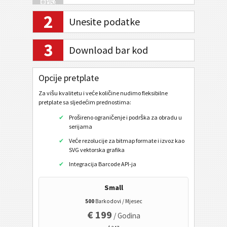
2
Unesite podatke
Internet bankarstvo / SEPA
3
Download bar kod
Mobilni oznak
Opcije pretplate
Zdravstveni kodovi
Za višu kvalitetu i veće količine nudimo fleksibilne
Code32
pretplate sa sljedećim prednostima:
Flattermarken
Prošireno ograničenje i podrška za obradu u
serijama
HIBC LIC 128
Veće rezolucije za bitmap formate i izvoz kao
HIBC LIC 39
SVG vektorska grafika
Integracija Barcode API-ja
HIBC LIC Aztec
HIBC LIC Codablock-F
Small
HIBC LIC Data Matrix
500
Barkodovi / Mjesec
€ 199
/ Godina
HIBC LIC Micro PDF 417