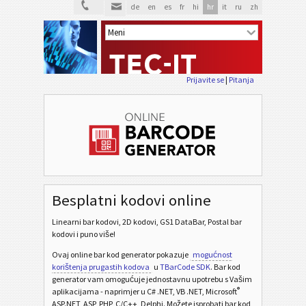
de
en
es
fr
hi
hr
it
ru
zh
Prijavite se
|
Pitanja
Besplatni kodovi online
Linearni bar kodovi, 2D kodovi, GS1 DataBar, Postal bar
kodovi i puno više!
Ovaj online bar kod generator pokazuje
mogućnost
korištenja prugastih kodova
u
TBarCode SDK
. Bar kod
generator vam omogućuje jednostavnu upotrebu s Vašim
®
aplikacijama - naprimjer u C# .NET, VB .NET, Microsoft
ASP.NET, ASP, PHP, C/C++, Delphi. Možete isprobati bar kod