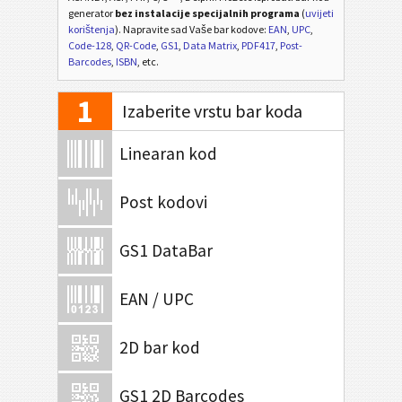
generator
bez instalacije specijalnih programa
(
uvijeti
korištenja
). Napravite sad Vaše bar kodove:
EAN
,
UPC
,
Code-128
,
QR-Code
,
GS1
,
Data Matrix
,
PDF417
,
Post-
Barcodes
,
ISBN
, etc.
1
Izaberite vrstu bar koda
Linearan kod
Post kodovi
GS1 DataBar
EAN / UPC
2D bar kod
GS1 2D Barcodes