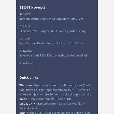
TEC-IT Novosti
31.3.2025.
Introducing the Redesigned Barcode Studio V17.0
10.3.2025.
TFORMer 8.9.0 – Improved E-Invoicing and Labeling
19.2.2025.
New Scanner Device Support for Scan-IT to Office!
19.11.2024.
Revenova Adds TEC-IT Barcode API to Salesforce TMS
More News...
Quick Links
Windows
-
Kreator za barkodove
-
Barkodove za Word
-
Barkodove za Excel
-
Barkod Software (SDK)
-
Softver za
etikete
-
Izvješćivanje
-
Softver za prikupljanje podataka
macOS
-
Barkod izrađivač
-
Barkod SDK
Linux, UNIX
-
Barkod kreator
-
Barkod softver (SDK)
-
Barkod server
SAP
-
Barkod DLL
-
Barkod solucija (bez Middleware-a)