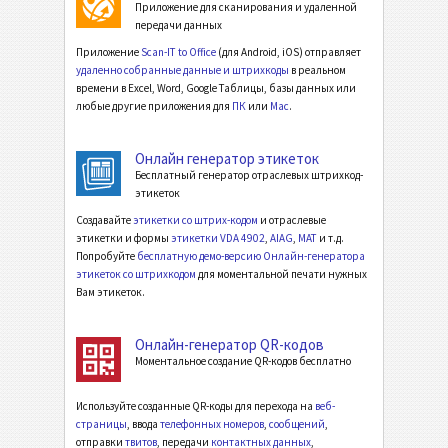
Приложение для сканирования и удаленной
передачи данных
Приложение
Scan-IT to Office
(для Android, iOS) отправляет
удаленно собранные данные и штрихкоды
в реальном
времени в Excel, Word, Google Таблицы, базы данных или
любые другие приложения для
ПК
или
Mac
.
Онлайн генератор этикеток
Бесплатный генератор отраслевых штрихкод-
этикеток
Создавайте
этикетки со штрих-кодом
и отраслевые
этикетки и формы
этикетки VDA 4902
,
AIAG
,
MAT
и т.д.
Попробуйте
бесплатную демо-версию Онлайн-генератора
этикеток со штрихкодом
для моментальной печати нужных
Вам этикеток.
Онлайн-генератор QR-кодов
Моментальное создание QR-кодов бесплатно
Используйте созданные QR-коды для перехода на
веб-
страницы
, ввода
телефонных номеров
,
сообщений
,
отправки
твитов
, передачи
контактных данных
,