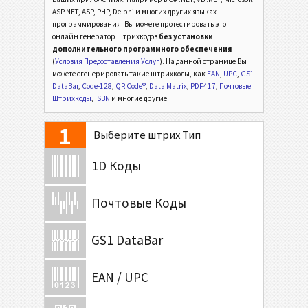
ASP.NET, ASP, PHP, Delphi и многих других языках
программирования. Вы можете протестировать этот
онлайн генератор штрихкодов
без установки
дополнительного программного обеспечения
(
Условия Предоставления Услуг
). На данной странице Вы
можете сгенерировать такие штрихкоды, как
EAN
,
UPC
,
GS1
DataBar
,
Code-128
,
QR Code®
,
Data Matrix
,
PDF417
,
Почтовые
Штрихкоды
,
ISBN
и многие другие.
1
Выберите штрих Тип
1D Коды
Почтовые Коды
GS1 DataBar
EAN / UPC