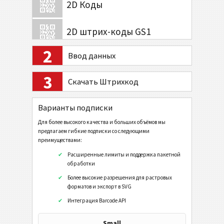
2D Коды
2D штрих-коды GS1
2
Ввод данных
Банк и платежи
3
Скачать Штрихкод
Мобильный Тэг
Варианты подписки
Коды Здравоохранения
Для более высокого качества и больших объёмов мы
предлагаем гибкие подписки со следующими
Code32
преимуществами:
Flattermarken
Расширенные лимиты и поддержка пакетной
обработки
HIBC LIC 128
Более высокие разрешения для растровых
HIBC LIC 39
форматов и экспорт в SVG
HIBC LIC Aztec
Интеграция Barcode API
HIBC LIC Codablock-F
Small