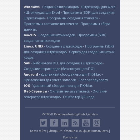
Windows
-
Создание штрихкодов
-
Штрихкоды для Word
-
Штрихкоды для Excel
-
Программы (SDK) для создания
штрих-кодов
-
Программы создания этикеток
-
Программы составления отчетов
-
Программы сбора
данных
macOS
-
Создание штрихкодов
-
Программы (SDK)
создания штрихкодов
Linux, UNIX
-
Создание штрихкодов
-
Программы (SDK)
для создания штрихкодов
-
Сервер для создания штрих
кодов
SAP
-
Библиотека DLL для создания штрихкодов
-
Создание штрихкодов (без связующего ПО)
Android
-
Удаленный сбор данных для ПК/Mac
-
Приложения для учета запасов
-
Scanner Keyboard
iOS
-
Удаленный сбор данных для ПК/Mac
Веб Сервисы
-
Онлайн печать этикеток
-
Онлайн-
генератор штрихкодов
-
Генератор QR-кода
© TEC-IT Datenverarbeitung GmbH, Austria
Карта сайта
|
Импринт
|
Условия и конфиденциальность
|
Контакты