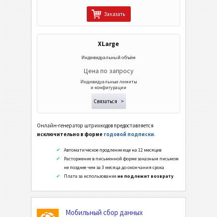
Двуполосный Фармакод
Заказать
PPN (Pharmacy Product Number)
XLarge
PZN7
Индивидуальный объём
PZN8
Цена по запросу
Индивидуальные лимиты
ISBN Коды
и конфигурации
Связаться
>
Визитки
Онлайн-генератор штрихкодов предоставляется
исключительно в форме
годовой подписки
.
События
Автоматическое продление еще на 12 месяцев
Расторжение в письменной форме заказным письмом
Wi-Fi Коды
не позднее чем за 3 месяца до окончания срока
Плата за использование
не подлежит возврату
Мобильный сбор данных