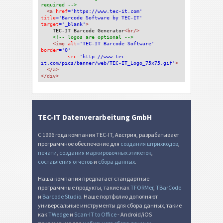
required -->
<a 
href
='https://www.tec-it.com'
title
='Barcode Software by TEC-IT'
target
='_blank'
>
TEC-IT Barcode Generator
<br/>
<!-- logos are optional -->
<img 
alt
='TEC-IT Barcode Software'
border
='0'
src
='http://www.tec-
it.com/pics/banner/web/TEC-IT_Logo_75x75.gif'
>
</a>
</div>
TEC-IT Datenverarbeitung GmbH
С 1996 года компания TEC-IT, Австрия, разрабатывает
программное обеспечение для
создания штрихкодов
,
печати
,
создания маркировочных этикеток
,
составления отчетов
и
сбора данных
.
Наша компания предлагает стандартные
программные продукты, такие как
TFORMer
,
TBarCode
и
Barcode Studio
. Наше портфолио дополняют
универсальные инструменты для сбора данных, такие
как
TWedge
и
Scan-IT to Office
- Android/iOS