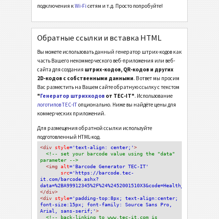
подключения к
Wi-Fi
сетям и т.д. Просто попробуйте!
Обратные ссылки и вставка HTML
Вы можете использовать данный генератор штрих-кодов как
часть Вашего некоммерческого веб-приложения или веб-
сайта для создания
штрих-кодов, QR-кодов и других
2D-кодов с собственными данными
. В ответ мы просим
Вас разместить на Вашем сайте обратную ссылку с текстом
"
Генератор штрихкодов
от TEC-IT"
. Использование
логотипов TEC-IT
опционально. Ниже вы найдёте цены для
коммерческих приложений.
Для размещения обратной ссылки используйте
подготовленный HTML-код.
<div
 style
='text-align: center;'
>
<!-- set your barcode value using the "data" 
parameter -->
<img
 alt
='Barcode Generator TEC-IT'
src
='https://barcode.tec-
it.com/barcode.ashx?
data=%2BA99912345%2F%24%2452001510X3&code=Health_HIBCLICQR'
/>
</div>
<div 
style
='padding-top:8px; text-align:center; 
font-size:15px; font-family: Source Sans Pro, 
Arial, sans-serif;'
>
<!-- back-linking to www.tec-it.com is 