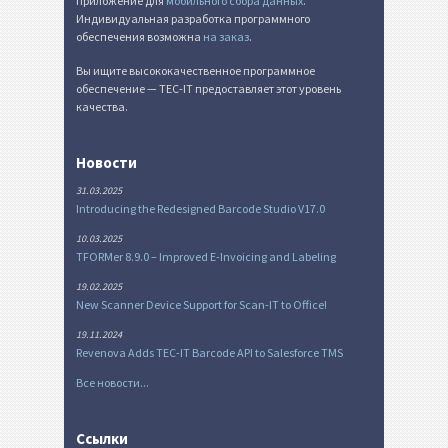
приложение для
мобильного сбора данных
.
Индивидуальная разработка программного
обеспечения возможна
на заказ
.
Вы ищите высококачественное программное
обеспечение — TEC-IT предоставляет этот уровень
качества.
Новости
31.03.2025
Introducing the Redesigned Barcode Studio V17.0
10.03.2025
TFORMer 8.9.0 – Improved E-Invoicing and Labeling
19.02.2025
New Scanner Device Support for Scan-IT to Office!
19.11.2024
Revenova Adds TEC-IT Barcode API to Salesforce TMS
Все новости...
Ссылки