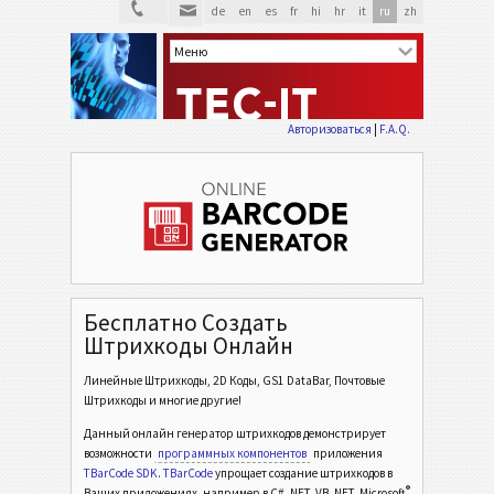
de
en
es
fr
hi
hr
it
ru
zh
Авторизоваться
|
F.A.Q.
Бесплатно Создать
Штрихкоды Онлайн
Линейные Штрихкоды, 2D Коды, GS1 DataBar, Почтовые
Штрихкоды и многие другие!
Данный онлайн генератор штрихкодов демонстрирует
возможности
программных компонентов
приложения
TBarCode SDK
.
TBarCode
упрощает создание штрихкодов в
®
Ваших приложениях, например в C# .NET, VB .NET, Microsoft