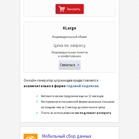
Заказать
Wi-Fi Коды
XLarge
Индивидуальный объём
Цена по запросу
Индивидуальные лимиты
и конфигурации
Связаться
>
Онлайн-генератор штрихкодов предоставляется
исключительно в форме
годовой подписки
.
Автоматическое продление еще на 12 месяцев
Расторжение в письменной форме заказным письмом
не позднее чем за 3 месяца до окончания срока
Плата за использование
не подлежит возврату
Мобильный сбор данных