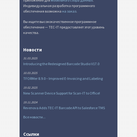
приложение для
мобильного сбора данных
.
Индивидуальная разработка программного
обеспечения возможна
на заказ
.
Вы ищите высококачественное программное
обеспечение — TEC-IT предоставляет этот уровень
качества.
Новости
31.03.2025
Introducing the Redesigned Barcode Studio V17.0
10.03.2025
TFORMer 8.9.0 – Improved E-Invoicing and Labeling
19.02.2025
New Scanner Device Support for Scan-IT to Office!
19.11.2024
Revenova Adds TEC-IT Barcode API to Salesforce TMS
Все новости...
Ссылки