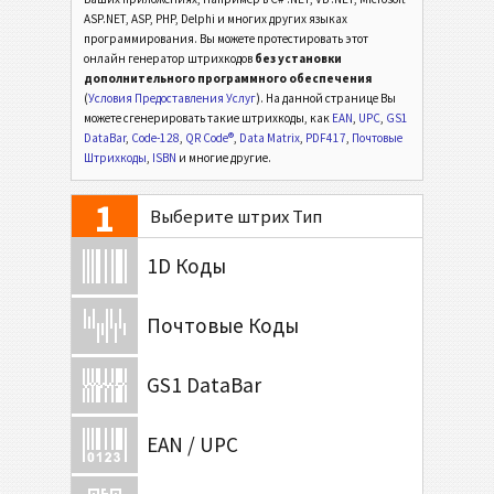
ASP.NET, ASP, PHP, Delphi и многих других языках
программирования. Вы можете протестировать этот
онлайн генератор штрихкодов
без установки
дополнительного программного обеспечения
(
Условия Предоставления Услуг
). На данной странице Вы
можете сгенерировать такие штрихкоды, как
EAN
,
UPC
,
GS1
DataBar
,
Code-128
,
QR Code®
,
Data Matrix
,
PDF417
,
Почтовые
Штрихкоды
,
ISBN
и многие другие.
1
Выберите штрих Тип
1D Коды
Почтовые Коды
GS1 DataBar
EAN / UPC