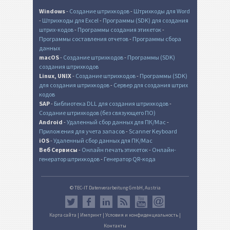
Windows
-
Создание штрихкодов
-
Штрихкоды для Word
-
Штрихкоды для Excel
-
Программы (SDK) для создания
штрих-кодов
-
Программы создания этикеток
-
Программы составления отчетов
-
Программы сбора
данных
macOS
-
Создание штрихкодов
-
Программы (SDK)
создания штрихкодов
Linux, UNIX
-
Создание штрихкодов
-
Программы (SDK)
для создания штрихкодов
-
Сервер для создания штрих
кодов
SAP
-
Библиотека DLL для создания штрихкодов
-
Создание штрихкодов (без связующего ПО)
Android
-
Удаленный сбор данных для ПК/Mac
-
Приложения для учета запасов
-
Scanner Keyboard
iOS
-
Удаленный сбор данных для ПК/Mac
Веб Сервисы
-
Онлайн печать этикеток
-
Онлайн-
генератор штрихкодов
-
Генератор QR-кода
© TEC-IT Datenverarbeitung GmbH, Austria
Карта сайта
|
Импринт
|
Условия и конфиденциальность
|
Контакты