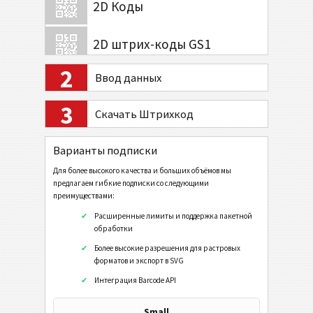
2D Коды
2D штрих-коды GS1
2
Ввод данных
Банк и платежи
3
Скачать Штрихкод
Мобильный Тэг
QR-код
Варианты подписки
Data Matrix
Для более высокого качества и больших объёмов мы
предлагаем гибкие подписки со следующими
URL
преимуществами:
Набрать номер телефона
Расширенные лимиты и поддержка пакетной
обработки
Послать SMS
Более высокие разрешения для растровых
форматов и экспорт в SVG
Профайл в Twitter
Интеграция Barcode API
Twitter Tweet
Профайл в Facebook
Small