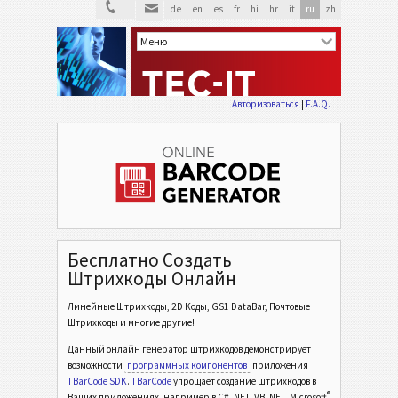
de
en
es
fr
hi
hr
it
ru
zh
Авторизоваться
|
F.A.Q.
Бесплатно Создать
Штрихкоды Онлайн
Линейные Штрихкоды, 2D Коды, GS1 DataBar, Почтовые
Штрихкоды и многие другие!
Данный онлайн генератор штрихкодов демонстрирует
возможности
программных компонентов
приложения
TBarCode SDK
.
TBarCode
упрощает создание штрихкодов в
®
Ваших приложениях, например в C# .NET, VB .NET, Microsoft