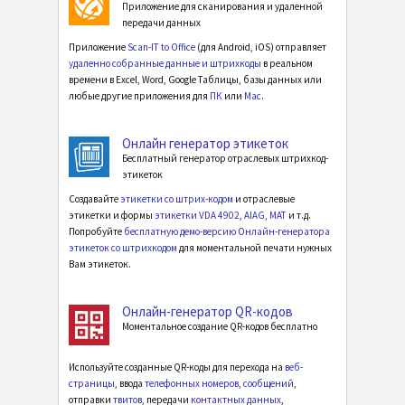
Приложение для сканирования и удаленной
передачи данных
Приложение
Scan-IT to Office
(для Android, iOS) отправляет
удаленно собранные данные и штрихкоды
в реальном
времени в Excel, Word, Google Таблицы, базы данных или
любые другие приложения для
ПК
или
Mac
.
Онлайн генератор этикеток
Бесплатный генератор отраслевых штрихкод-
этикеток
Создавайте
этикетки со штрих-кодом
и отраслевые
этикетки и формы
этикетки VDA 4902
,
AIAG
,
MAT
и т.д.
Попробуйте
бесплатную демо-версию Онлайн-генератора
этикеток со штрихкодом
для моментальной печати нужных
Вам этикеток.
Онлайн-генератор QR-кодов
Моментальное создание QR-кодов бесплатно
Используйте созданные QR-коды для перехода на
веб-
страницы
, ввода
телефонных номеров
,
сообщений
,
отправки
твитов
, передачи
контактных данных
,