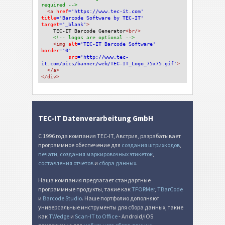
required -->
<a 
href
='https://www.tec-it.com'
title
='Barcode Software by TEC-IT'
target
='_blank'
>
TEC-IT Barcode Generator
<br/>
<!-- logos are optional -->
<img 
alt
='TEC-IT Barcode Software'
border
='0'
src
='http://www.tec-
it.com/pics/banner/web/TEC-IT_Logo_75x75.gif'
>
</a>
</div>
TEC-IT Datenverarbeitung GmbH
С 1996 года компания TEC-IT, Австрия, разрабатывает
программное обеспечение для
создания штрихкодов
,
печати
,
создания маркировочных этикеток
,
составления отчетов
и
сбора данных
.
Наша компания предлагает стандартные
программные продукты, такие как
TFORMer
,
TBarCode
и
Barcode Studio
. Наше портфолио дополняют
универсальные инструменты для сбора данных, такие
как
TWedge
и
Scan-IT to Office
- Android/iOS