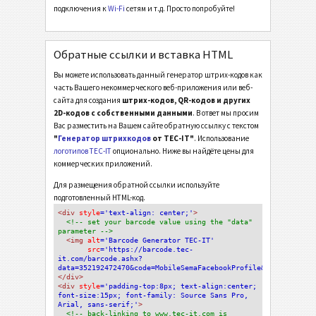
подключения к
Wi-Fi
сетям и т.д. Просто попробуйте!
Обратные ссылки и вставка HTML
Вы можете использовать данный генератор штрих-кодов как
часть Вашего некоммерческого веб-приложения или веб-
сайта для создания
штрих-кодов, QR-кодов и других
2D-кодов с собственными данными
. В ответ мы просим
Вас разместить на Вашем сайте обратную ссылку с текстом
"
Генератор штрихкодов
от TEC-IT"
. Использование
логотипов TEC-IT
опционально. Ниже вы найдёте цены для
коммерческих приложений.
Для размещения обратной ссылки используйте
подготовленный HTML-код.
<div
 style
='text-align: center;'
>
<!-- set your barcode value using the "data" 
parameter -->
<img
 alt
='Barcode Generator TEC-IT'
src
='https://barcode.tec-
it.com/barcode.ashx?
data=352192472470&code=MobileSemaFacebookProfile&dmsize=Defau
</div>
<div 
style
='padding-top:8px; text-align:center; 
font-size:15px; font-family: Source Sans Pro, 
Arial, sans-serif;'
>
<!-- back-linking to www.tec-it.com is 