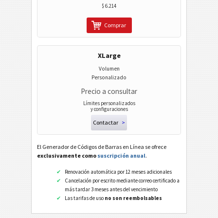
$ 6.214
Comprar
XLarge
Volumen
Personalizado
Precio a consultar
Límites personalizados
y configuraciones
Contactar
>
El Generador de Códigos de Barras en Línea se ofrece
exclusivamente como
suscripción anual
.
Renovación automática por 12 meses adicionales
Cancelación por escrito mediante correo certificado a
más tardar 3 meses antes del vencimiento
Las tarifas de uso
no son reembolsables