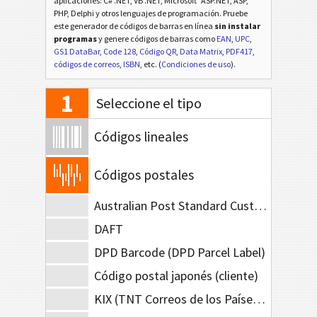
aplicaciones: C# .NET, VB .NET, Microsoft
ASP.NET, ASP,
PHP, Delphi y otros lenguajes de programación. Pruebe
este generador de códigos de barras en línea
sin instalar
programas
y genere códigos de barras como
EAN
,
UPC
,
GS1 DataBar
,
Code 128
,
Código QR
,
Data Matrix
,
PDF417
,
códigos de correos
,
ISBN
, etc. (
Condiciones de uso
).
1
Seleccione el tipo
Códigos lineales
Códigos postales
Australian Post Standard Customer
DAFT
DPD Barcode (DPD Parcel Label)
Código postal japonés (cliente)
KIX (TNT Correos de los Países Bajos)