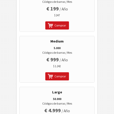
Códigos 2D
Códigos de barras / Mes
€ 199
/ Año
Códigos GS1 2D
$ 247
Comprar
Banca electrónica / SEPA
Medium
Mobile Tagging
5.000
Códigos de barras / Mes
Códigos de sanidad
€ 999
/ Año
$ 1.242
Códigos ISBN
Comprar
Tarjetas de visita
Large
Eventos
50.000
Códigos de barras / Mes
€ 4.999
/ Año
Código Wi-Fi