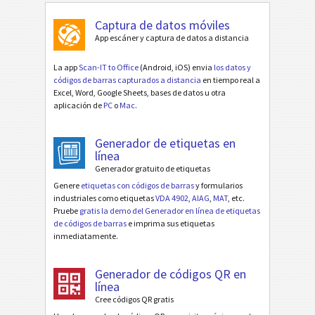
Captura de datos móviles
App escáner y captura de datos a distancia
La app
Scan-IT to Office
(Android, iOS) envia
los datos y
códigos de barras capturados a distancia
en tiempo real a
Excel, Word, Google Sheets, bases de datos u otra
aplicación de
PC
o
Mac
.
Generador de etiquetas en
línea
Generador gratuito de etiquetas
Genere
etiquetas con códigos de barras
y formularios
industriales como etiquetas
VDA 4902
,
AIAG
,
MAT
, etc.
Pruebe
gratis la demo del Generador en línea de etiquetas
de códigos de barras
e imprima sus etiquetas
inmediatamente.
Generador de códigos QR en
línea
Cree códigos QR gratis