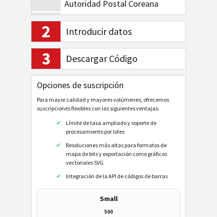
Autoridad Postal Coreana
Planet Code 12
2
Introducir datos
Royal Mail 4-State
Royal Mail Mailmark 4-State
3
Descargar Código
Royal Mail Mailmark 2D
USPS PostNet 5
Opciones de suscripción
USPS PostNet 9
Para mayor calidad y mayores volúmenes, ofrecemos
suscripciones flexibles con las siguientes ventajas:
USPS PostNet 11
Límite de tasa ampliado y soporte de
USPS IM Package
procesamiento por lotes
Resoluciones más altas para formatos de
UPU S10
mapa de bits y exportación como gráficos
vectoriales SVG
GS1 DataBar
Integración de la API de códigos de barras
EAN / UPC
Small
500