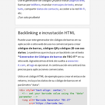
Use el generador de códigos QR para visitar
páginas web
,
llamar por
teléfono
, mandar
mensajes de texto
, enviar
tuits
, compartir
datos de contacto
, acceder a la red
Wi-Fi
,
etc.
¡Tan solo pruébelo!
Backlinking e incrustación HTML
Puede usar este generador de códigos de barras en su
aplicación o sitio web de uso no comercial para crear
códigos de barras, códigos QR y códigos 2D con sus
datos
. Le pedimos que incluya un backlink con el texto
"
Generador de Códigos de barras
de TEC-IT"
en su
sitio web. Agradecemos el link de vuelta a
www.tec-
it.com
, el
logo
es opcional. A continuación encontrará los
precios para aplicaciones comerciales.
Utilice el código HTML de ejemplo para crear el enlace de
retorno, incluya los datos de su código de barras en el
parámetro "data".
<div
 style
='text-align: center;'
>
<!-- set your barcode value using the "data" 
parameter -->
<img
 alt
='Barcode Generator TEC-IT'
src
='https://barcode.tec-