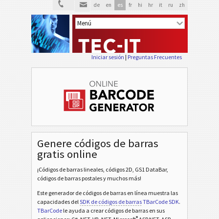
de
en
es
fr
hi
hr
it
ru
zh
Iniciar sesión
|
Preguntas Frecuentes
Genere códigos de barras
gratis online
¡Códigos de barras lineales, códigos 2D, GS1 DataBar,
códigos de barras postales y muchos más!
Este generador de códigos de barras en línea muestra las
capacidades del
SDK de códigos de barras
TBarCode SDK
.
TBarCode
le ayuda a crear códigos de barras en sus
®