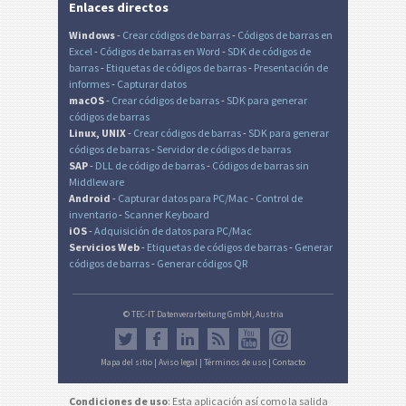
Enlaces directos
Windows
-
Crear códigos de barras
-
Códigos de barras en
Excel
-
Códigos de barras en Word
-
SDK de códigos de
barras
-
Etiquetas de códigos de barras
-
Presentación de
informes
-
Capturar datos
macOS
-
Crear códigos de barras
-
SDK para generar
códigos de barras
Linux, UNIX
-
Crear códigos de barras
-
SDK para generar
códigos de barras
-
Servidor de códigos de barras
SAP
-
DLL de código de barras
-
Códigos de barras sin
Middleware
Android
-
Capturar datos para PC/Mac
-
Control de
inventario
-
Scanner Keyboard
iOS
-
Adquisición de datos para PC/Mac
Servicios Web
-
Etiquetas de códigos de barras
-
Generar
códigos de barras
-
Generar códigos QR
© TEC-IT Datenverarbeitung GmbH, Austria
Mapa del sitio
|
Aviso legal
|
Términos de uso
|
Contacto
Condiciones de uso
: Esta aplicación así como la salida