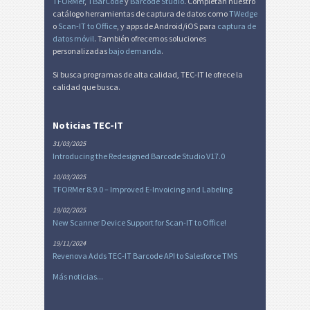
TFORMer
,
TBarCode
y
Barcode Studio
. Completan nuestro
catálogo herramientas de captura de datos como
TWedge
o
Scan-IT to Office
, y apps de Android/iOS para
captura de
datos móvil
. También ofrecemos soluciones
personalizadas
bajo demanda
.
Si busca programas de alta calidad, TEC-IT le ofrece la
calidad que busca.
Noticias TEC-IT
31/03/2025
Introducing the Redesigned Barcode Studio V17.0
10/03/2025
TFORMer 8.9.0 – Improved E-Invoicing and Labeling
19/02/2025
New Scanner Device Support for Scan-IT to Office!
19/11/2024
Revenova Adds TEC-IT Barcode API to Salesforce TMS
Más noticias...