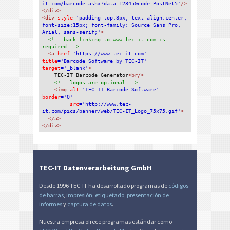
it.com/barcode.ashx?data=12345&code=PostNet5'
/>
</div>
<div 
style
='padding-top:8px; text-align:center; 
font-size:15px; font-family: Source Sans Pro, 
Arial, sans-serif;'
>
<!-- back-linking to www.tec-it.com is 
required -->
<a 
href
='https://www.tec-it.com'
title
='Barcode Software by TEC-IT'
target
='_blank'
>
TEC-IT Barcode Generator
<br/>
<!-- logos are optional -->
<img 
alt
='TEC-IT Barcode Software'
border
='0'
src
='http://www.tec-
it.com/pics/banner/web/TEC-IT_Logo_75x75.gif'
>
</a>
</div>
TEC-IT Datenverarbeitung GmbH
Desde 1996 TEC-IT ha desarrollado programas de
códigos
de barras
,
impresión
,
etiquetado
,
presentación de
informes
y
captura de datos
.
Nuestra empresa ofrece programas estándar como