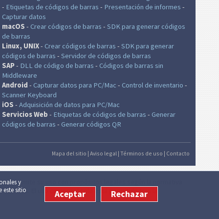
-
Etiquetas de códigos de barras
-
Presentación de informes
-
Capturar datos
macOS
-
Crear códigos de barras
-
SDK para generar códigos
de barras
Linux, UNIX
-
Crear códigos de barras
-
SDK para generar
códigos de barras
-
Servidor de códigos de barras
SAP
-
DLL de código de barras
-
Códigos de barras sin
Middleware
Android
-
Capturar datos para PC/Mac
-
Control de inventario
-
Scanner Keyboard
iOS
-
Adquisición de datos para PC/Mac
Servicios Web
-
Etiquetas de códigos de barras
-
Generar
códigos de barras
-
Generar códigos QR
Mapa del sitio
|
Aviso legal
|
Términos de uso
|
Contacto
lo se permite su uso con propósitos legales según la normativa
ionales y
 este sitio
generados. El uso comercial solo está permitido tras la
Aceptar
Rechazar