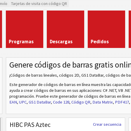
envío
Tarjetas de visita con código QR
Programas
Descargas
Pedidos
Genere códigos de barras gratis onli
¡Códigos de barras lineales, códigos 2D, GS1 DataBar, códigos de b
Este generador de códigos de barras en línea muestra las capacida
ayuda a crear códigos de barras en sus aplicaciones: C# .NET, VB .NE
programación. Pruebe este generador de códigos de barras en líne
EAN
,
UPC
,
GS1 DataBar
,
Code 128
,
Código QR
,
Data Matrix
,
PDF417
,
HIBC PAS Aztec
Crear secuencia