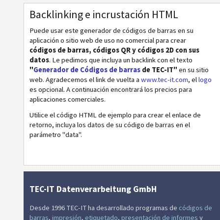
HIBC PAS Data Matrix
Backlinking e incrustación HTML
HIBC PAS Micro PDF417
Puede usar este generador de códigos de barras en su
aplicación o sitio web de uso no comercial para crear
HIBC PAS PDF417
códigos de barras, códigos QR y códigos 2D con sus
HIBC PAS QR-Code
datos
. Le pedimos que incluya un backlink con el texto
"
Generador de Códigos de barras
de TEC-IT"
en su sitio
NTIN (Data Matrix)
web. Agradecemos el link de vuelta a
www.tec-it.com
, el
logo
es opcional. A continuación encontrará los precios para
Pharmacode One-Track
aplicaciones comerciales.
Pharmacode Two-Track
Utilice el código HTML de ejemplo para crear el enlace de
PPN (Pharmacy Product Number)
retorno, incluya los datos de su código de barras en el
parámetro "data".
PZN7
PZN8
Códigos ISBN
TEC-IT Datenverarbeitung GmbH
Tarjetas de visita
Desde 1996 TEC-IT ha desarrollado programas de
códigos de
barras
,
impresión
,
etiquetado
,
presentación de informes
y