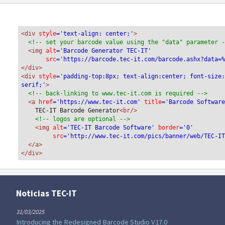
<div
 style
='text-align: center;'
>
<!-- set your barcode value using the "data" parameter 
<img
 alt
='Barcode Generator TEC-IT'
src
='https://barcode.tec-it.com/barcode.ashx?data=
</div>
<div 
style
='padding-top:8px; text-align:center; font-size
serif;'
>
<!-- back-linking to www.tec-it.com is required -->
<a 
href
='https://www.tec-it.com'
 title
='Barcode Softwar
TEC-IT Barcode Generator
<br/>
<!-- logos are optional -->
<img 
alt
='TEC-IT Barcode Software'
 border
='0'
src
='http://www.tec-it.com/pics/banner/web/TEC-I
</a>
</div>
Noticias TEC-IT
31/03/2025
Introducing the Redesigned Barcode Studio V17.0