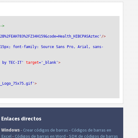
-->
%2B%2FEAH783%2FZ34H159&code=Health_HIBCPASAztec'
/>
:15px; font-family: Source Sans Pro, Arial, sans-
e by TEC-IT'
 target
='_blank'
>
T_Logo_75x75.gif'
>
Enlaces directos
Windows
-
Crear códigos de barras
-
Códigos de barras en
Excel
-
Códigos de barras en Word
-
SDK de códigos de barras