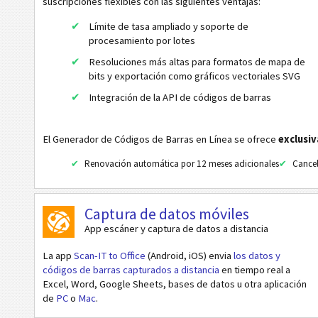
suscripciones flexibles con las siguientes ventajas:
Code32
Límite de tasa ampliado y soporte de
Flattermarken
procesamiento por lotes
HIBC LIC 128
Resoluciones más altas para formatos de mapa de
HIBC LIC 39
bits y exportación como gráficos vectoriales SVG
Integración de la API de códigos de barras
HIBC LIC Aztec
HIBC LIC Codablock-F
El Generador de Códigos de Barras en Línea se ofrece
exclusi
HIBC LIC Data Matrix
Renovación automática por 12 meses adicionales
Cancel
HIBC LIC Micro PDF 417
HIBC LIC PDF417
Captura de datos móviles
HIBC LIC QR-Code
App escáner y captura de datos a distancia
HIBC PAS 128
La app
Scan-IT to Office
(Android, iOS) envia
los datos y
HIBC PAS 39
códigos de barras capturados a distancia
en tiempo real a
Excel, Word, Google Sheets, bases de datos u otra aplicación
HIBC PAS Aztec
de
PC
o
Mac
.
HIBC PAS Codablock-F