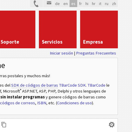
de
en
es
fr
hi
hr
it
ru
zh
Soporte
Servicios
Empresa
Iniciar sesión
|
Preguntas Frecuentes
ne
arras postales y muchos más!
des del
SDK de códigos de barras
TBarCode SDK
.
TBarCode
le
®
T, Microsoft
ASP.NET, ASP, PHP, Delphi y otros lenguajes de
a
sin instalar programas
y genere códigos de barras como
códigos de correos
,
ISBN
, etc. (
Condiciones de uso
).