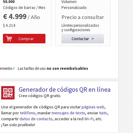
50.000
Volumen
Códigos de barras / Mes
Personalizado
€ 4.999
/ Año
Precio a consultar
$ 6.214
Límites personalizados
y configuraciones
Comprar
Contactar
>
cimiento
Las tarifas de uso
no son reembolsables
Generador de códigos QR en línea
Cree códigos QR gratis
Use el generador de códigos QR para visitar
páginas web
,
llamar por
teléfono
, mandar
mensajes de texto
, enviar
tuits
,
compartir
datos de contacto
, acceder a la red
Wi-Fi
, etc.
¡Tan solo pruébelo!