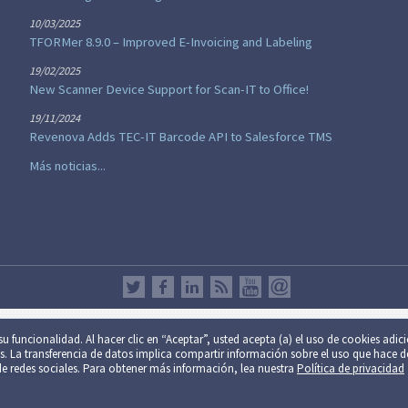
10/03/2025
TFORMer 8.9.0 – Improved E-Invoicing and Labeling
19/02/2025
New Scanner Device Support for Scan-IT to Office!
19/11/2024
Revenova Adds TEC-IT Barcode API to Salesforce TMS
Más noticias...
ada están destinados para uso no comercial y/o privado exclusivamente. So
u fun­cio­na­li­dad. Al hacer clic en “Aceptar”, usted acepta (a) el uso de cookies adic
os. La trans­fe­ren­cia de datos implica compartir información sobre el uso que hace de
tud y/o disponibilidad ininterrumpida del este servicio o de los resultados 
es de redes sociales. Para obtener más información, lea nuestra
Política de privacidad
 de privacidad
.