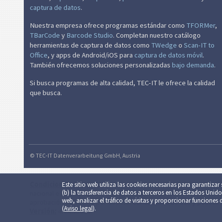
captura de datos
.
Eventos
Nuestra empresa ofrece programas estándar como
TFORMer
,
Código Wi-Fi
TBarCode
y
Barcode Studio
. Completan nuestro catálogo
herramientas de captura de datos como
TWedge
o
Scan-IT to
Office
, y apps de Android/iOS para
captura de datos móvil
.
También ofrecemos soluciones personalizadas
bajo demanda
.
Si busca programas de alta calidad, TEC-IT le ofrece la calidad
que busca.
© TEC-IT Datenverarbeitung GmbH, Austria
Condiciones de uso
: Esta aplicación así como la salida gener
Este sitio web utiliza las cookies necesarias para garantizar s
(b) la trans­fe­ren­cia de datos a terceros en los Estados Unid
nacional e internacional. No se garantiza la funcionalidad, exacti
web, analizar el tráfico de visitas y pro­por­cio­nar funcion
aprobación de TEC-IT por escrito.
Condiciones de uso y política
(
Aviso legal
).
Versión:
4.4.4.15658