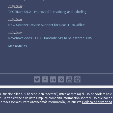
10/03/2025
TFORMer 8.9.0 – Improved E-Invoicing and Labeling
19/02/2025
New Scanner Device Support for Scan-IT to Office!
19/11/2024
Revenova Adds TEC-IT Barcode API to Salesforce TMS
Más noticias...
ada están destinados para uso no comercial y/o privado exclusivamente. So
u fun­cio­na­li­dad. Al hacer clic en “Aceptar”, usted acepta (a) el uso de cookies adic
os. La trans­fe­ren­cia de datos implica compartir información sobre el uso que hace de
tud y/o disponibilidad ininterrumpida del este servicio o de los resultados 
es de redes sociales. Para obtener más información, lea nuestra
Política de privacidad
 de privacidad
.