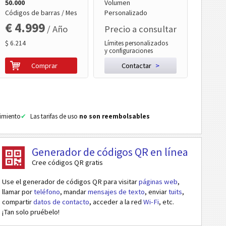
50.000
Volumen
Códigos de barras / Mes
Personalizado
€ 4.999
/ Año
Precio a consultar
$ 6.214
Límites personalizados
y configuraciones
Comprar
Contactar
>
cimiento
Las tarifas de uso
no son reembolsables
Generador de códigos QR en línea
Cree códigos QR gratis
Use el generador de códigos QR para visitar
páginas web
,
llamar por
teléfono
, mandar
mensajes de texto
, enviar
tuits
,
compartir
datos de contacto
, acceder a la red
Wi-Fi
, etc.
¡Tan solo pruébelo!