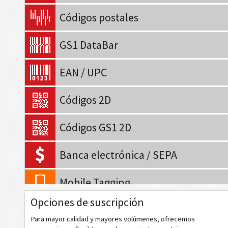
Códigos postales
GS1 DataBar
EAN / UPC
Códigos 2D
Códigos GS1 2D
Banca electrónica / SEPA
Mobile Tagging
Opciones de suscripción
Código QR
Para mayor calidad y mayores volúmenes, ofrecemos
Código QR (móviles)