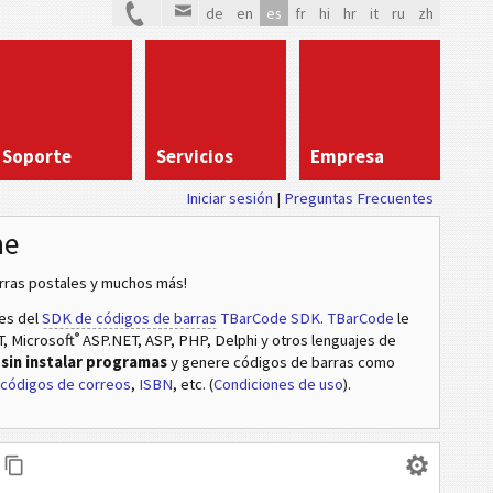
de
en
es
fr
hi
hr
it
ru
zh
Soporte
Servicios
Empresa
Iniciar sesión
|
Preguntas Frecuentes
ne
arras postales y muchos más!
des del
SDK de códigos de barras
TBarCode SDK
.
TBarCode
le
®
T, Microsoft
ASP.NET, ASP, PHP, Delphi y otros lenguajes de
a
sin instalar programas
y genere códigos de barras como
códigos de correos
,
ISBN
, etc. (
Condiciones de uso
).