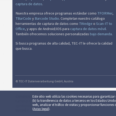
captura de datos
.
Nuestra empresa ofrece programas estándar como
TFORMer
,
TBarCode
y
Barcode Studio
. Completan nuestro catálogo
herramientas de captura de datos como
TWedge
o
Scan-IT to
Office
, y apps de Android/iOS para
captura de datos móvil
.
También ofrecemos soluciones personalizadas
bajo demanda
.
Si busca programas de alta calidad, TEC-IT le ofrece la calidad
que busca.
© TEC-IT Datenverarbeitung GmbH, Austria
Condiciones de uso
: Esta aplicación así como la salida gener
Este sitio web utiliza las cookies necesarias para garantizar s
(b) la trans­fe­ren­cia de datos a terceros en los Estados Unid
nacional e internacional. No se garantiza la funcionalidad, exacti
web, analizar el tráfico de visitas y pro­por­cio­nar funcion
aprobación de TEC-IT por escrito.
Condiciones de uso y política
(
Aviso legal
).
Versión:
4.4.4.15658