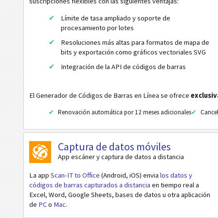
suscripciones flexibles con las siguientes ventajas:
URL
Límite de tasa ampliado y soporte de
Marcar un número de teléfono
procesamiento por lotes
Enviar un SMS
Resoluciones más altas para formatos de mapa de
bits y exportación como gráficos vectoriales SVG
Perfil de Twitter
Integración de la API de códigos de barras
Tweet de Twitter
Perfil de Facebook
El Generador de Códigos de Barras en Línea se ofrece
exclusi
Me Gusta de Facebook
Renovación automática por 12 meses adicionales
Cancel
Perfil LinkedIn de usuario
Perfil LinkedIn de empresa
Captura de datos móviles
Compartir LinkedIn
App escáner y captura de datos a distancia
Buscar editorial en Google Play
La app
Scan-IT to Office
(Android, iOS) envia
los datos y
códigos de barras capturados a distancia
en tiempo real a
Buscar paquete en Google Play
Excel, Word, Google Sheets, bases de datos u otra aplicación
Data Matrix
de
PC
o
Mac
.