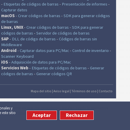
-
Etiquetas de códigos de barras
-
Presentación de informes
-
Capturar datos
macOS
-
Crear códigos de barras
-
SDK para generar códigos
de barras
Linux, UNIX
-
Crear códigos de barras
-
SDK para generar
códigos de barras
-
Servidor de códigos de barras
SAP
-
DLL de código de barras
-
Códigos de barras sin
Middleware
Android
-
Capturar datos para PC/Mac
-
Control de inventario
-
Scanner Keyboard
iOS
-
Adquisición de datos para PC/Mac
Servicios Web
-
Etiquetas de códigos de barras
-
Generar
códigos de barras
-
Generar códigos QR
Mapa del sitio
|
Aviso legal
|
Términos de uso
|
Contacto
lo se permite su uso con propósitos legales según la normativa
ionales y
 este sitio
generados. El uso comercial solo está permitido tras la
Aceptar
Rechazar