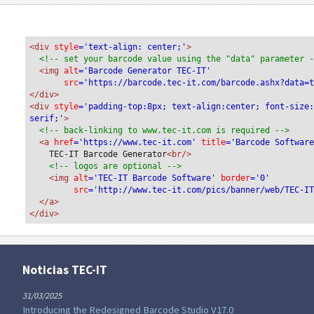
<div
 style
='text-align: center;'
>
<!-- set your barcode value using the "data" parameter 
<img
 alt
='Barcode Generator TEC-IT'
src
='https://barcode.tec-it.com/barcode.ashx?data=
</div>
<div 
style
='padding-top:8px; text-align:center; font-size
serif;'
>
<!-- back-linking to www.tec-it.com is required -->
<a 
href
='https://www.tec-it.com'
 title
='Barcode Softwar
TEC-IT Barcode Generator
<br/>
<!-- logos are optional -->
<img 
alt
='TEC-IT Barcode Software'
 border
='0'
src
='http://www.tec-it.com/pics/banner/web/TEC-I
</a>
</div>
Noticias TEC-IT
31/03/2025
Introducing the Redesigned Barcode Studio V17.0