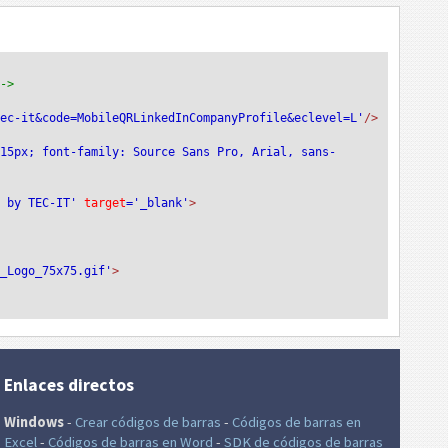
-->
tec-it&code=MobileQRLinkedInCompanyProfile&eclevel=L'
/>
:15px; font-family: Source Sans Pro, Arial, sans-
e by TEC-IT'
 target
='_blank'
>
T_Logo_75x75.gif'
>
Enlaces directos
Windows
-
Crear códigos de barras
-
Códigos de barras en
Excel
-
Códigos de barras en Word
-
SDK de códigos de barras