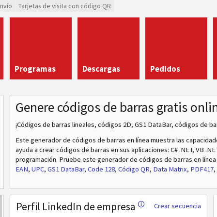
envío
Tarjetas de visita con código QR
Programas
Descargas
Pedidos
Genere códigos de barras gratis onli
¡Códigos de barras lineales, códigos 2D, GS1 DataBar, códigos de b
Este generador de códigos de barras en línea muestra las capacida
ayuda a crear códigos de barras en sus aplicaciones: C# .NET, VB .NE
programación. Pruebe este generador de códigos de barras en líne
EAN
,
UPC
,
GS1 DataBar
,
Code 128
,
Código QR
,
Data Matrix
,
PDF417
,
Perfil LinkedIn de empresa
🛈
Crear secuencia