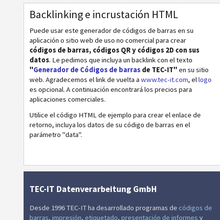
Aztec
Backlinking e incrustación HTML
Códigos de sanidad
Puede usar este generador de códigos de barras en su
aplicación o sitio web de uso no comercial para crear
Códigos ISBN
códigos de barras, códigos QR y códigos 2D con sus
datos
. Le pedimos que incluya un backlink con el texto
"
Generador de Códigos de barras
de TEC-IT"
en su sitio
Tarjetas de visita
web. Agradecemos el link de vuelta a
www.tec-it.com
, el
logo
es opcional. A continuación encontrará los precios para
Eventos
aplicaciones comerciales.
Utilice el código HTML de ejemplo para crear el enlace de
retorno, incluya los datos de su código de barras en el
Código Wi-Fi
parámetro "data".
TEC-IT Datenverarbeitung GmbH
Desde 1996 TEC-IT ha desarrollado programas de
códigos de
barras
,
impresión
,
etiquetado
,
presentación de informes
y