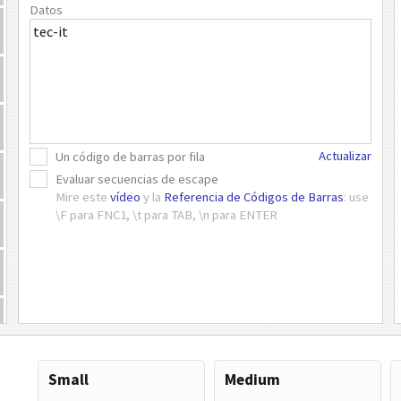
Datos
Actualizar
Un código de barras por fila
Evaluar secuencias de escape
Mire este
vídeo
y la
Referencia de Códigos de Barras
: use
\F para FNC1, \t para TAB, \n para ENTER
Small
Medium